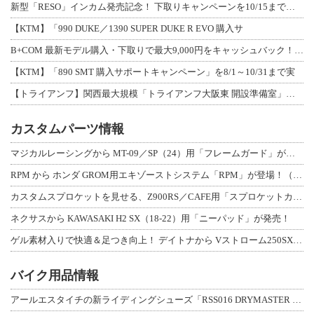
新型「RESO」インカム発売記念！ 下取りキャンペーンを10/15まで延長して開
【KTM】「990 DUKE／1390 SUPER DUKE R EVO 購入サ
B+COM 最新モデル購入・下取りで最大9,000円をキャッシュバック！「B+F
【KTM】「890 SMT 購入サポートキャンペーン」を8/1～10/31まで実
【トライアンフ】関西最大規模「トライアンフ大阪東 開設準備室」がオープン！ 限定
カスタムパーツ情報
マジカルレーシングから MT-09／SP（24）用「フレームガード」が登場！
RPM から ホンダ GROM用エキゾーストシステム「RPM」が登場！（動画あり
カスタムスプロケットを見せる、Z900RS／CAFE用「スプロケットカバーフルキ
ネクサスから KAWASAKI H2 SX（18-22）用「ニーパッド」が発売！
ゲル素材入りで快適＆足つき向上！ デイトナから Vストローム250SX用「快適ロ
バイク用品情報
アールエスタイチの新ライディングシューズ「RSS016 DRYMASTER スト