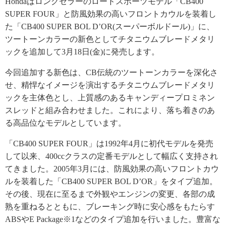
Hondaはロングセラーのロードスポーツモデル「CB400
SUPER FOUR」と防風効果の高いフロントカウルを装着し
た「CB400 SUPER BOL D’OR(スーパーボルドール)」に、
ツートーンカラーの新色としてチタニウムブレードメタリ
ックを追加して3月18日(金)に発売します。
今回追加する新色は、CB伝統のツートーンカラーを深化さ
せ、精悍なイメージを演出するチタニウムブレードメタリ
ックを主体色とし、上質感のあるキャンディープロミネン
スレッドと組み合わせました。これにより、落ち着きのあ
る高品位なモデルとしています。
「CB400 SUPER FOUR」は1992年4月に初代モデルを発売
して以来、400ccクラスの定番モデルとして幅広く支持され
てきました。2005年3月には、防風効果の高いフロントカウ
ルを装着した「CB400 SUPER BOL D’OR」をタイプ追加。
その後、現在に至るまで外観やエンジンの変更、各部の成
熟を重ねるとともに、ブレーキング時に安心感をもたらす
ABSやE Package※1などのタイプ追加を行いました。豊富な