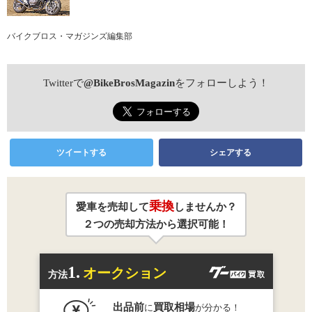
バイクブロス・マガジンズ編集部
Twitterで
@BikeBrosMagazin
をフォローしよう！
ツイートする
シェアする
乗換
愛車を売却して
しませんか？
２つの売却方法から選択可能！
1.
オークション
方法
出品前
買取相場
に
が分かる！