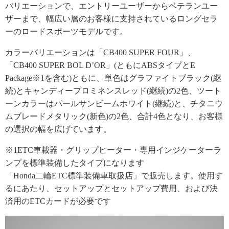
バリエーションで、エントリーユーザーからベテランユー
ザーまで、幅広い層のお客様に支持されているロングセラ
ーのロードスポーツモデルです。
カラーバリエーションは「CB400 SUPER FOUR」、
「CB400 SUPER BOL D’OR」(ともにABSタイプとE
Package※1を含む)ともに、単色はグラファイトブラック(継
続)とキャンディープロミネンスレッド(継続)の2色、ツート
ーンカラーはパールサンビームホワイト(継続)と、チタニウ
ムブレードメタリック(新色)の2色、合計4色となり、お客様
の選択の幅を広げています。
※1ETC車載器・グリップヒーター・専用インジケーターラ
ンプを標準装備したタイプになります
「Honda二輪ETC標準装備車取扱店」で販売します。使用す
るにあたり、セットアップとセットアップ費用、および決
済用のETCカードが必要です