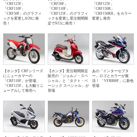
「CRF125F」
「CRF50F」
「CRF125F」
「CRF110F」
「CRF110F」
「CRF150R」
「CRF50F」のグラフィ
「CRF125F」のグラフィ
「CRF150RII」をカラー
ックを変更し8/29に発
ックを変更し受注期間限
変更し発売
売！
定で9/15に発売！
【ホンダ】CRFシリーズ
【ホンダ】受注期間限定
あの「インターセプタ
にニューカマーの
販売の「ジョルノ・スペ
ー」ロゴとカラーが復
「CRF110F」が登場。
シャル」と「タクト・ベ
活！ 「VFR800F」に新色
「CRF125F」も大幅リニ
ーシック スペシャル」が
登場
ューアルして発売へ
登場