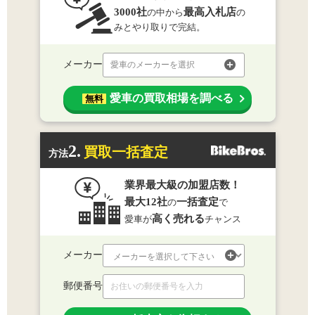
3000社
最高入札店
の中から
の
みとやり取りで完結。
メーカー
愛車のメーカーを選択
愛車の買取相場を調べる
無料
2.
買取一括査定
方法
業界最大級の加盟店数！
最大12社
一括査定
の
で
高く売れる
愛車が
チャンス
メーカー
郵便番号