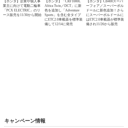
【ホンダ】企業や個人事
【ホンダ】「CRF1000L
【ホンダ】CB400スーパ
業主に向けて電動二輪車
Africa Twin／DCT」に新
ーフォア／スーパーボル
「PCX ELECTRIC」のリ
色を追加し「Adventure
ドールに新色追加！さら
ース販売を11/30から開始
Sports」を含む全タイプ
にスーパーボルドールに
にETC2.0車載器を標準装
はETC2.0車載器が標準装
備して12/14に発売
備され11/26から販売
キャンペーン情報