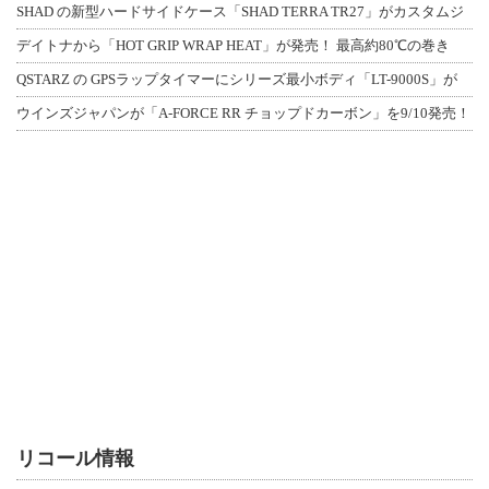
SHAD の新型ハードサイドケース「SHAD TERRA TR27」がカスタムジ
デイトナから「HOT GRIP WRAP HEAT」が発売！ 最高約80℃の巻き
QSTARZ の GPSラップタイマーにシリーズ最小ボディ「LT-9000S」が
ウインズジャパンが「A-FORCE RR チョップドカーボン」を9/10発売！
リコール情報