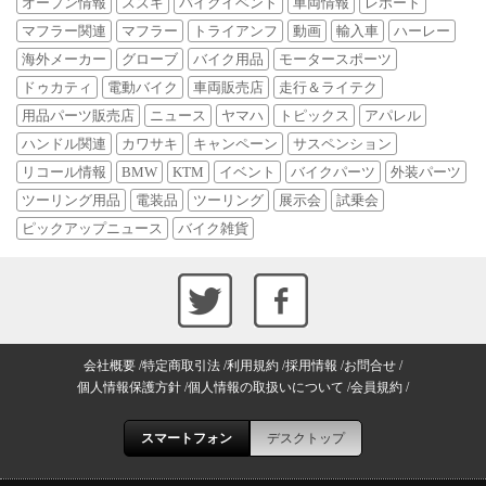
オープン情報
スズキ
バイクイベント
車両情報
レポート
マフラー関連
マフラー
トライアンフ
動画
輸入車
ハーレー
海外メーカー
グローブ
バイク用品
モータースポーツ
ドゥカティ
電動バイク
車両販売店
走行＆ライテク
用品パーツ販売店
ニュース
ヤマハ
トピックス
アパレル
ハンドル関連
カワサキ
キャンペーン
サスペンション
リコール情報
BMW
KTM
イベント
バイクパーツ
外装パーツ
ツーリング用品
電装品
ツーリング
展示会
試乗会
ピックアップニュース
バイク雑貨
会社概要
特定商取引法
利用規約
採用情報
お問合せ
個人情報保護方針
個人情報の取扱いについて
会員規約
スマートフォン
デスクトップ