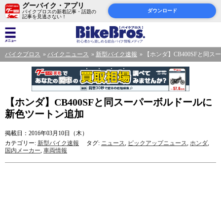
グーバイク・アプリ
ダウンロード
バイクブロスの新着記事・話題の
記事を見逃さない！
バイクブロス
バイクニュース
新型バイク速報
【ホンダ】CB400SFと同
【ホンダ】CB400SFと同スーパーボルドールに
新色ツートン追加
掲載日：2016年03月10日（木）
カテゴリー:
新型バイク速報
タグ:
ニュース
,
ピックアップニュース
,
ホンダ
,
国内メーカー
,
車両情報