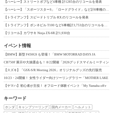
【ハーレー】ストリートボブなど4車種 計1285台のリコールを発表
【ハーレー】「スポーツスターS」「ロードグライド」など計8車種のリコールを発表
【トライアンフ】スピードトリプル RX のリコールを発表
【トライアンフ】ボンネビル T100 など6車種計3,753台のリコールを発表
【リコール】カワサキ Ninja ZX-6R 計1,930台
イベント情報
【BMW】新型 F450GS も登場！「BMW MOTORRAD DAYS JA
CB750F 展示や大抽選会も！ 8/22開催「2026グッドスマイルミーティン
【スズキ】「GSX-S/R Meeting 2026」オリジナルグッズの先行販売
10/23・24開催！ 女性ライダー向けツーリングラリー「MOTHER LAKE
【ヤマハ】初心者が主役！ オフロード体験イベント「My Yamaha off-r
キーワード
ホンダ
キャンプツーリング
国内メーカー
ヘルメット