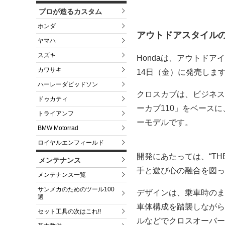
プロが造るカスタム
ホンダ
アウトドアスタイル
ヤマハ
スズキ
Hondaは、アウトド
カワサキ
14日（金）に発売しま
ハーレーダビッドソン
クロスカブは、ビジネス
ドゥカティ
ーカブ110」をベース
トライアンフ
ーモデルです。
BMW Motorrad
ロイヤルエンフィールド
開発にあたっては、“THE 
メンテナンス
手と遊び心の融合を図っ
メンテナンス一覧
サンメカのためのツール100
デザインは、乗車時のま
選
車体構成を踏襲しながら
セット工具の次はこれ!!
ルなどでクロスオーバー