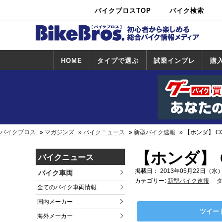
バイクブロスTOP
バイク検索
中古バイ
カタログ検
ショップ検
ク・新車検
索
索
索
HOME
タイプで選ぶ
試乗インプレ
購
スポーツ＆ネ
原付＆ミニバ
アメリカン＆
ビッグスクー
オフロード
試乗インプレ
ホンダ
ヤマハ
スズキ
カワサキ
ハーレー
BMW
トライアンフ
ドゥカティ
購
ホ
ヤ
ス
カ
イキッド
イク
クルーザー
ター
一覧
一
バイクブロス
マガジンズ
バイクニュース
新型バイク速報
【ホンダ】 CC
【ホンダ】 C
バイクニュース
掲載日： 2013年05月22日（水）
バイク車両
カテゴリー:
新型バイク速報
タ
全てのバイク車両情報
国内メーカー
ツイー
海外メーカー