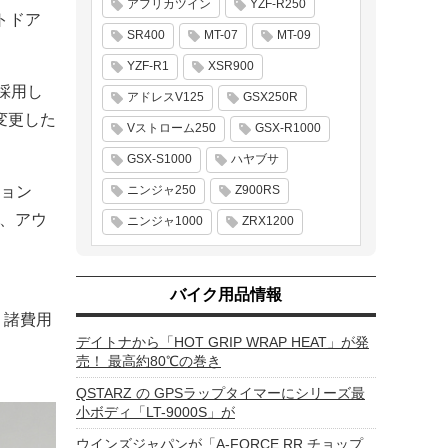
アフリカツイン
YZF-R250
トドア
SR400
MT-07
MT-09
YZF-R1
XSR900
採用し
アドレスV125
GSX250R
変更した
Vストローム250
GSX-R1000
GSX-S1000
ハヤブサ
ョン
ニンジャ250
Z900RS
で、アウ
ニンジャ1000
ZRX1200
バイク用品情報
う諸費用
デイトナから「HOT GRIP WRAP HEAT」が発
売！ 最高約80℃の巻き
QSTARZ の GPSラップタイマーにシリーズ最
小ボディ「LT-9000S」が
ウインズジャパンが「A-FORCE RR チョップ