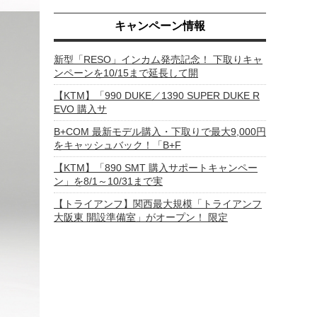
キャンペーン情報
新型「RESO」インカム発売記念！ 下取りキャ
ンペーンを10/15まで延長して開
【KTM】「990 DUKE／1390 SUPER DUKE R
EVO 購入サ
B+COM 最新モデル購入・下取りで最大9,000円
をキャッシュバック！「B+F
【KTM】「890 SMT 購入サポートキャンペー
ン」を8/1～10/31まで実
【トライアンフ】関西最大規模「トライアンフ
大阪東 開設準備室」がオープン！ 限定