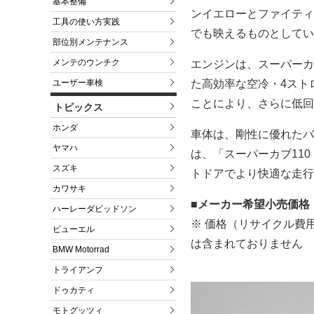
基本整備
ンイエローとファイティ
工具の使い方実践
でも映えるものとしてい
部位別メンテナンス
メンテのウンチク
エンジンは、スーパーカ
た高効率な空冷・4スト
ユーザー車検
ことにより、さらに低回
トピックス
ホンダ
車体は、剛性に優れたバ
ヤマハ
は、「スーパーカブ11
スズキ
トドアでより快適な走行
カワサキ
■メーカー希望小売価格
ハーレーダビッドソン
※ 価格（リサイクル費
ビューエル
は含まれておりません
BMW Motorrad
トライアンフ
ドゥカティ
モトグッツィ