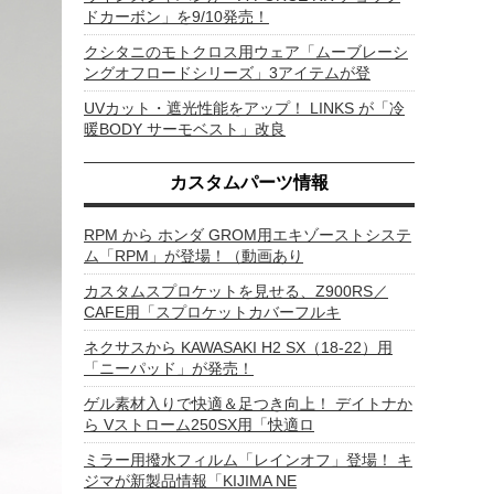
ドカーボン」を9/10発売！
クシタニのモトクロス用ウェア「ムーブレーシ
ングオフロードシリーズ」3アイテムが登
UVカット・遮光性能をアップ！ LINKS が「冷
暖BODY サーモベスト」改良
カスタムパーツ情報
RPM から ホンダ GROM用エキゾーストシステ
ム「RPM」が登場！（動画あり
カスタムスプロケットを見せる、Z900RS／
CAFE用「スプロケットカバーフルキ
ネクサスから KAWASAKI H2 SX（18-22）用
「ニーパッド」が発売！
ゲル素材入りで快適＆足つき向上！ デイトナか
ら Vストローム250SX用「快適ロ
ミラー用撥水フィルム「レインオフ」登場！ キ
ジマが新製品情報「KIJIMA NE