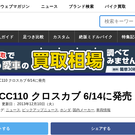
ウェブマガジン
ニュース
ブランド検索
バイク買取
バイクブロス・
原付＆ミニバイ
スポーツ＆ネイ
アメリカン＆ツ
ビッグスクータ
オフロード
バージンハーレ
バージンBMW
バージンドゥカ
バージントライ
ニュース
車両情報
イベント
キャンペ
トピック
バイク用
バイクパ
書籍・
サポート
お知らせ
ブランドを検
ブランドボイ
バイク買取
マガジンズ
ク
キッド
アラー
ー
ー
ティ
アンフ
TOP
ーン
ス
品
ーツ
DVD
索
ス
入ガイド
足つき比較
カスタム
絶版ミドルバイク
特集記
入ガイド
ンダ
マハ
ズキ
ワサキ
カスタム
ホンダ
ヤマハ
スズキ
カワサキ
道の駅調査隊
ツーリング情報局
日本の道50選
国道めぐり
林道ツーリング
絶版ミドルバイク
ホンダ
ヤマハ
スズキ
カワサキ
覧
一覧
一覧
110 クロスカブ 6/14に発売
C110 クロスカブ 6/14に発売
 更新日： 2013年12月10日（火）
グ:
ニュース
,
ピックアップニュース
,
ホンダ
,
国内メーカー
,
車両情報
トする
シェアする