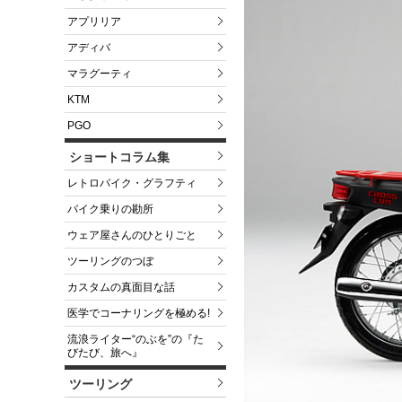
アプリリア
アディバ
マラグーティ
KTM
PGO
ショートコラム集
レトロバイク・グラフティ
バイク乗りの勘所
ウェア屋さんのひとりごと
ツーリングのつぼ
カスタムの真面目な話
医学でコーナリングを極める!
流浪ライター“のぶを”の『た
びたび、旅へ』
ツーリング