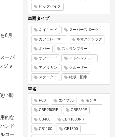
ビッグバイク
車両タイプ
ネイキッド
スーパースポーツ
を6月
カフェレーサー
ネオクラシック
ボバー
スクランブラー
スーパ
オフロード
アドベンチャー
レジャ
アメリカン
クルーザー
スクーター
絶版・旧車
車名
の使い勝
PCX
エイプ50
モンキー
CBR250RR
CRF250F
用的な
CB400
CBR1000RR
ハンド
CB1100
CB1300
ルコー