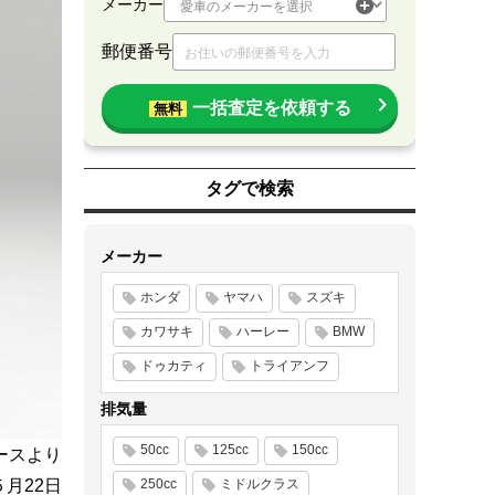
メーカー
郵便番号
一括査定を依頼する
無料
タグで検索
メーカー
ホンダ
ヤマハ
スズキ
カワサキ
ハーレー
BMW
ドゥカティ
トライアンフ
排気量
50cc
125cc
150cc
ースより
５月22日
250cc
ミドルクラス