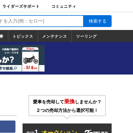
ライダーズサポート
コミュニティ
ライダーズサポート
バイク輸送
バイクガレージライ
バイク車両保険
ロードサービス
バイク試乗
コミュニティ
日記
ツーリング
カスタム
TOP
フ
TOP
事
トピックス
メンテナンス
ツーリング
トピックス
ホンダ
ヤマハ
スズキ
カワサキ
ハーレーダ
BMW
ドゥカティ
トライアン
メンテナンス
基本整備
部位別メンテ
工具の使い方
ツール100選
メンテのうん
一覧
ビッドソン
フ
一覧
ちく
乗換
愛車を売却して
しませんか？
２つの売却方法から選択可能！
1.
オークション