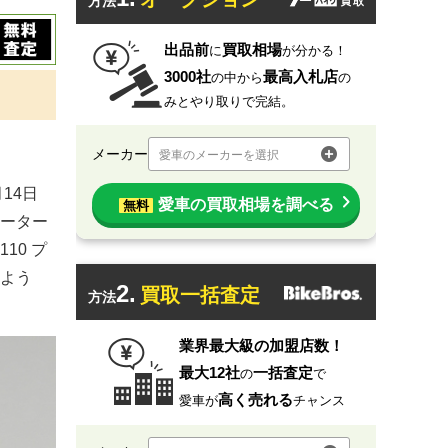
方法
出品前
買取相場
に
が分かる！
3000社
最高入札店
の中から
の
みとやり取りで完結。
メーカー
愛車のメーカーを選択
14日
愛車の買取相場を調べる
無料
モーター
10 プ
よう
2.
買取一括査定
方法
業界最大級の加盟店数！
最大12社
一括査定
の
で
高く売れる
愛車が
チャンス