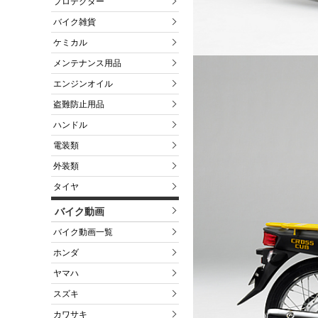
プロテクター
バイク雑貨
ケミカル
メンテナンス用品
エンジンオイル
盗難防止用品
ハンドル
電装類
外装類
タイヤ
バイク動画
バイク動画一覧
ホンダ
ヤマハ
スズキ
カワサキ