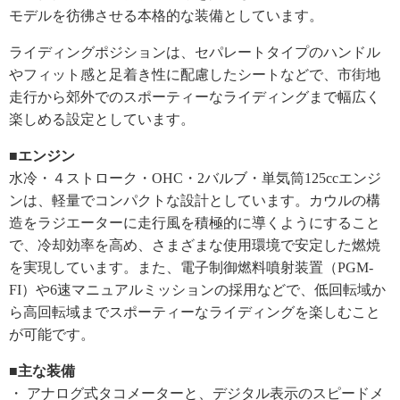
モデルを彷彿させる本格的な装備としています。
ライディングポジションは、セパレートタイプのハンドル
やフィット感と足着き性に配慮したシートなどで、市街地
走行から郊外でのスポーティーなライディングまで幅広く
楽しめる設定としています。
■エンジン
水冷・４ストローク・OHC・2バルブ・単気筒125ccエンジ
ンは、軽量でコンパクトな設計としています。カウルの構
造をラジエーターに走行風を積極的に導くようにすること
で、冷却効率を高め、さまざまな使用環境で安定した燃焼
を実現しています。また、電子制御燃料噴射装置（PGM-
FI）や6速マニュアルミッションの採用などで、低回転域か
ら高回転域までスポーティーなライディングを楽しむこと
が可能です。
■主な装備
・ アナログ式タコメーターと、デジタル表示のスピードメ