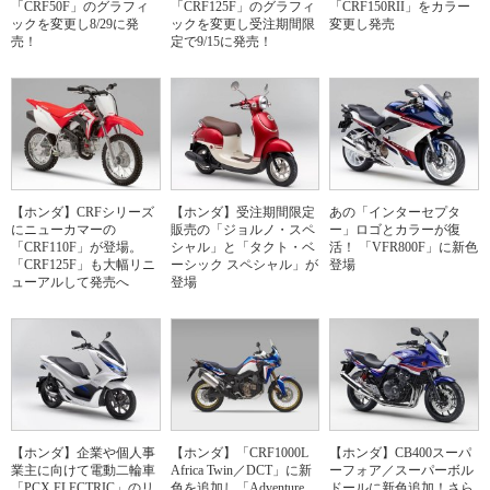
「CRF50F」のグラフィ
「CRF125F」のグラフィ
「CRF150RII」をカラー
ックを変更し8/29に発
ックを変更し受注期間限
変更し発売
売！
定で9/15に発売！
【ホンダ】CRFシリーズ
【ホンダ】受注期間限定
あの「インターセプタ
にニューカマーの
販売の「ジョルノ・スペ
ー」ロゴとカラーが復
「CRF110F」が登場。
シャル」と「タクト・ベ
活！ 「VFR800F」に新色
「CRF125F」も大幅リニ
ーシック スペシャル」が
登場
ューアルして発売へ
登場
【ホンダ】企業や個人事
【ホンダ】「CRF1000L
【ホンダ】CB400スーパ
業主に向けて電動二輪車
Africa Twin／DCT」に新
ーフォア／スーパーボル
「PCX ELECTRIC」のリ
色を追加し「Adventure
ドールに新色追加！さら