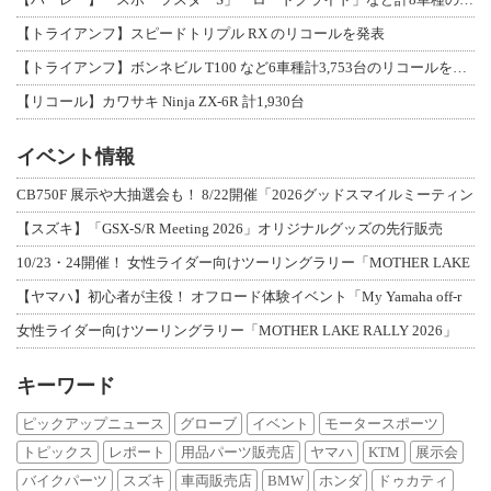
【トライアンフ】スピードトリプル RX のリコールを発表
【トライアンフ】ボンネビル T100 など6車種計3,753台のリコールを発表
【リコール】カワサキ Ninja ZX-6R 計1,930台
イベント情報
CB750F 展示や大抽選会も！ 8/22開催「2026グッドスマイルミーティン
【スズキ】「GSX-S/R Meeting 2026」オリジナルグッズの先行販売
10/23・24開催！ 女性ライダー向けツーリングラリー「MOTHER LAKE
【ヤマハ】初心者が主役！ オフロード体験イベント「My Yamaha off-r
女性ライダー向けツーリングラリー「MOTHER LAKE RALLY 2026」
キーワード
ピックアップニュース
グローブ
イベント
モータースポーツ
トピックス
レポート
用品パーツ販売店
ヤマハ
KTM
展示会
バイクパーツ
スズキ
車両販売店
BMW
ホンダ
ドゥカティ