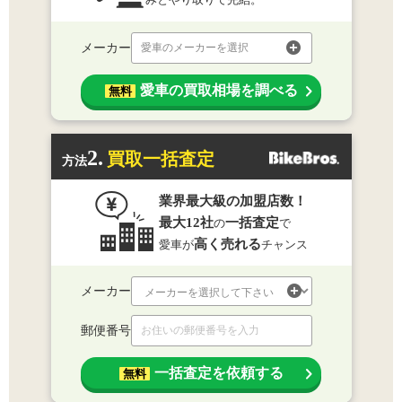
メーカー
愛車のメーカーを選択
愛車の買取相場を調べる
無料
2.
買取一括査定
方法
業界最大級の加盟店数！
最大12社
一括査定
の
で
高く売れる
愛車が
チャンス
メーカー
郵便番号
一括査定を依頼する
無料