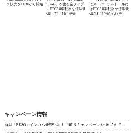
ース販売を11/30から開始
Sports」を含む全タイプ
にスーパーボルドールに
にETC2.0車載器を標準装
はETC2.0車載器が標準装
備して12/14に発売
備され11/26から販売
キャンペーン情報
新型「RESO」インカム発売記念！ 下取りキャンペーンを10/15まで延長して開