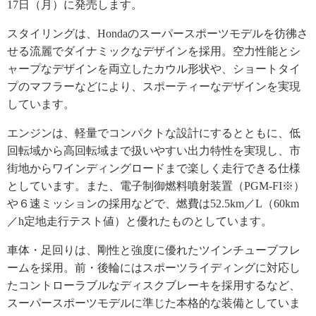
17日（月）に発売します。
スタイリングは、Hondaのスーパースポーツモデルを彷彿さ
せる流麗でダイナミックなデザインを採用。空力性能とシ
ャープなデザインを両立したカウル形状や、ショートタイ
プのマフラーなどにより、スポーティーなデザインを実現
しています。
エンジンは、軽量でコンパクトな設計にするとともに、低
回転域から高回転域まで扱いやすい出力特性を実現し、市
街地からワインディングロードまで楽しく走行できる仕様
としています。また、電子制御燃料噴射装置（PGM-FI※）
や６速ミッションの採用などで、燃費は52.5km／L（60km
／h定地走行テスト値）と優れたものとしています。
車体・足回りは、剛性と強度に優れたツインチューブフレ
ームを採用。前・後輪にはスポーツライディングに対応し
たコントローラブルなディスクブレーキを採用するなど、
スーパースポーツモデルに準じた本格的な装備としていま