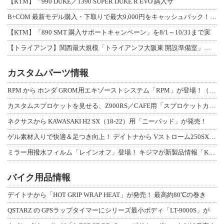
【KTM】「990 DUKE／1390 SUPER DUKE R EVO 購入サ
B+COM 最新モデル購入・下取りで最大9,000円をキャッシュバック！「B+F
【KTM】「890 SMT 購入サポートキャンペーン」を8/1～10/31まで実
【トライアンフ】関西最大規模「トライアンフ大阪東 開設準備室」がオープン！ 限定
カスタムパーツ情報
RPM から ホンダ GROM用エキゾーストシステム「RPM」が登場！（動画あり
カスタムスプロケットを見せる、Z900RS／CAFE用「スプロケットカバーフルキ
ネクサスから KAWASAKI H2 SX（18-22）用「ニーパッド」が発売！
ゲル素材入りで快適＆足つき向上！ デイトナから Vストローム250SX用「快適ロ
ミラー用撥水フィルム「レインオフ」登場！ キジマが新製品情報「KIJIMA NE
バイク用品情報
デイトナから「HOT GRIP WRAP HEAT」が発売！ 最高約80℃の巻き
QSTARZ の GPSラップタイマーにシリーズ最小ボディ「LT-9000S」が