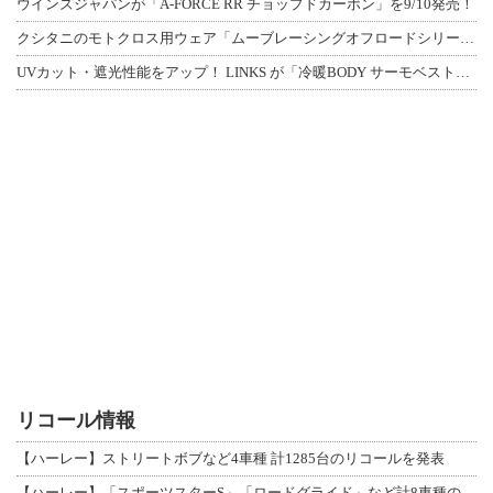
ウインズジャパンが「A-FORCE RR チョップドカーボン」を9/10発売！
クシタニのモトクロス用ウェア「ムーブレーシングオフロードシリーズ」3アイテムが登
UVカット・遮光性能をアップ！ LINKS が「冷暖BODY サーモベスト」改良
リコール情報
【ハーレー】ストリートボブなど4車種 計1285台のリコールを発表
【ハーレー】「スポーツスターS」「ロードグライド」など計8車種のリコールを発表