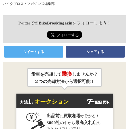
バイクブロス・マガジンズ編集部
Twitterで
@BikeBrosMagazin
をフォローしよう！
ツイートする
シェアする
乗換
愛車を売却して
しませんか？
２つの売却方法から選択可能！
1.
オークション
方法
出品前
買取相場
に
が分かる！
3000社
最高入札店
の中から
の
みとやり取りで完結。