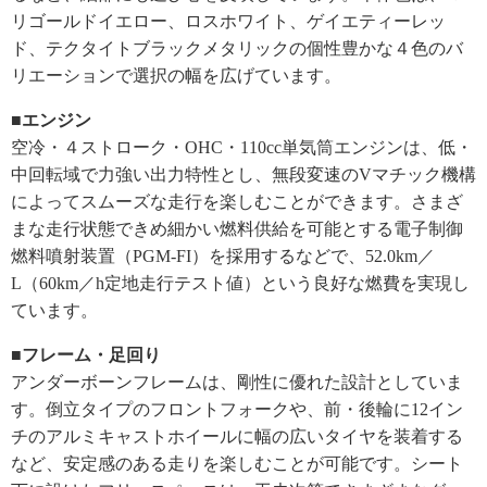
リゴールドイエロー、ロスホワイト、ゲイエティーレッ
ド、テクタイトブラックメタリックの個性豊かな４色のバ
リエーションで選択の幅を広げています。
■エンジン
空冷・４ストローク・OHC・110cc単気筒エンジンは、低・
中回転域で力強い出力特性とし、無段変速のVマチック機構
によってスムーズな走行を楽しむことができます。さまざ
まな走行状態できめ細かい燃料供給を可能とする電子制御
燃料噴射装置（PGM-FI）を採用するなどで、52.0km／
L（60km／h定地走行テスト値）という良好な燃費を実現し
ています。
■フレーム・足回り
アンダーボーンフレームは、剛性に優れた設計としていま
す。倒立タイプのフロントフォークや、前・後輪に12イン
チのアルミキャストホイールに幅の広いタイヤを装着する
など、安定感のある走りを楽しむことが可能です。シート