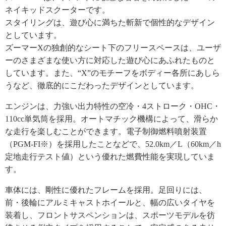
ネイキッドスクーターです。
スタイリングは、遊び心に満ちた斬新で個性的なデザイン
としています。
ズーマーXの独創的なシート下のフリースペースは、ユーザ
ーのさまざまな使い方に対応した遊び心にあふれたものと
しています。また、“X”のモチーフをボディー各所にあしら
うなど、徹底的にこだわったデザインとしています。
エンジンは、力強い出力特性の空冷・4ストローク・OHC・
110cc単気筒を採用。オートマチック機構によって、滑らか
な走行を楽しむことができます。電子制御燃料噴射装置
（PGM-FI※）を採用したことなどで、52.0km／L（60km／h
定地走行テスト値）という優れた燃費性能を実現していま
す。
車体には、剛性に優れたフレームを採用。足回りには、
前・後輪にアルミキャストホイールと、幅の広いタイヤを
装着し、フロントサスペンションは、スポーツモデルを彷