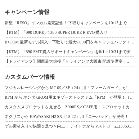
キャンペーン情報
新型「RESO」インカム発売記念！ 下取りキャンペーンを10/15まで延長して開
【KTM】「990 DUKE／1390 SUPER DUKE R EVO 購入サ
B+COM 最新モデル購入・下取りで最大9,000円をキャッシュバック！「B+F
【KTM】「890 SMT 購入サポートキャンペーン」を8/1～10/31まで実
【トライアンフ】関西最大規模「トライアンフ大阪東 開設準備室」がオープン！ 限定
カスタムパーツ情報
マジカルレーシングから MT-09／SP（24）用「フレームガード」が登場！
RPM から ホンダ GROM用エキゾーストシステム「RPM」が登場！（動画あり
カスタムスプロケットを見せる、Z900RS／CAFE用「スプロケットカバーフルキ
ネクサスから KAWASAKI H2 SX（18-22）用「ニーパッド」が発売！
ゲル素材入りで快適＆足つき向上！ デイトナから Vストローム250SX用「快適ロ