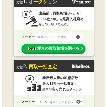
1.
オークション
方法
出品前
買取相場
に
が分かる！
3000社
最高入札店
の中から
の
みとやり取りで完結。
メーカー
愛車のメーカーを選択
愛車の買取相場を調べる
無料
2.
買取一括査定
方法
業界最大級の加盟店数！
最大12社
一括査定
の
で
高く売れる
愛車が
チャンス
メーカー