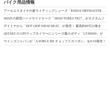
バイク用品情報
アールエスタイチの新ライディングシューズ「RSS016 DRYMASTER スト
SHAD の新型ハードサイドケース「SHAD TERRA TR27」がカスタムジ
デイトナから「HOT GRIP WRAP HEAT」が発売！ 最高約80℃の巻き
QSTARZ の GPSラップタイマーにシリーズ最小ボディ「LT-9000S」が
ウインズジャパンが「A-FORCE RR チョップドカーボン」を9/10発売！