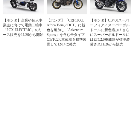
【ホンダ】企業や個人事
【ホンダ】「CRF1000L
【ホンダ】CB400スーパ
業主に向けて電動二輪車
Africa Twin／DCT」に新
ーフォア／スーパーボル
「PCX ELECTRIC」のリ
色を追加し「Adventure
ドールに新色追加！さら
ース販売を11/30から開始
Sports」を含む全タイプ
にスーパーボルドールに
にETC2.0車載器を標準装
はETC2.0車載器が標準装
備して12/14に発売
備され11/26から販売