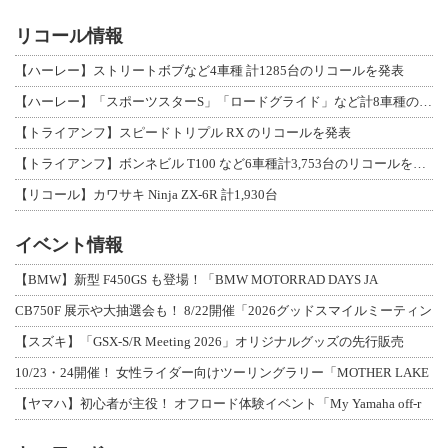
リコール情報
【ハーレー】ストリートボブなど4車種 計1285台のリコールを発表
【ハーレー】「スポーツスターS」「ロードグライド」など計8車種のリコールを発表
【トライアンフ】スピードトリプル RX のリコールを発表
【トライアンフ】ボンネビル T100 など6車種計3,753台のリコールを発表
【リコール】カワサキ Ninja ZX-6R 計1,930台
イベント情報
【BMW】新型 F450GS も登場！「BMW MOTORRAD DAYS JA
CB750F 展示や大抽選会も！ 8/22開催「2026グッドスマイルミーティン
【スズキ】「GSX-S/R Meeting 2026」オリジナルグッズの先行販売
10/23・24開催！ 女性ライダー向けツーリングラリー「MOTHER LAKE
【ヤマハ】初心者が主役！ オフロード体験イベント「My Yamaha off-r