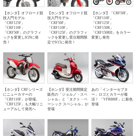
【ホンダ】オフロード競
【ホンダ】オフロード競
【ホンダ】「CRF50F」
技入門モデル
技入門モデル
「CRF110F」
「CRF125F」
「CRF50F」
「CRF125F」
「CRF110F」
「CRF110F」
「CRF150R」
「CRF50F」のグラフィ
「CRF125F」のグラフィ
「CRF150RII」をカラー
ックを変更し8/29に発
ックを変更し受注期間限
変更し発売
売！
定で9/15に発売！
【ホンダ】CRFシリーズ
【ホンダ】受注期間限定
あの「インターセプタ
にニューカマーの
販売の「ジョルノ・スペ
ー」ロゴとカラーが復
「CRF110F」が登場。
シャル」と「タクト・ベ
活！ 「VFR800F」に新色
「CRF125F」も大幅リニ
ーシック スペシャル」が
登場
ューアルして発売へ
登場