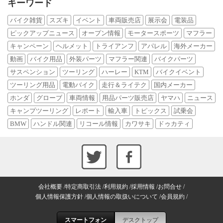
キーワード
バイク雑貨
スズキ
イベント
車両販売店
展示会
電装品
ピックアップニュース
オープン情報
モータースポーツ
マフラー
キャンペーン
ヘルメット
トライアンフ
アパレル
海外メーカー
動画
バイク用品
外装パーツ
マフラー関連
バイクパーツ
サスペンション
ツーリング
ハーレー
KTM
バイクイベント
ツーリング用品
電動バイク
走行＆ライテク
国内メーカー
ホンダ
グローブ
車両情報
用品パーツ販売店
ヤマハ
ニュース
キャンプツーリング
レポート
輸入車
トピックス
試乗会
BMW
ハンドル関連
リコール情報
カワサキ
ドゥカティ
会社概要
特定商取引法
利用規約
採用情報
お問合せ
個人情報保護方針
個人情報の取扱いについて
会員規約
スマートフォン
デスクトップ