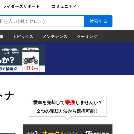
ライダーズサポート
コミュニティ
ライダーズサポート
バイク輸送
バイクガレージライ
バイク車両保険
ロードサービス
バイク試乗
コミュニティ
日記
ツーリング
カスタム
TOP
フ
TOP
事
トピックス
メンテナンス
ツーリング
トピックス
ホンダ
ヤマハ
スズキ
カワサキ
ハーレーダ
BMW
ドゥカティ
トライアン
メンテナンス
基本整備
部位別メンテ
工具の使い方
ツール100選
メンテのうん
一覧
ビッドソン
フ
一覧
ちく
トナ
乗換
愛車を売却して
しませんか？
２つの売却方法から選択可能！
1.
オークション