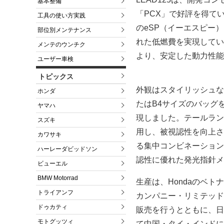
基本整備
「PCX」で好評を得て
工具の使い方実践
のeSP（イーエスピー
部位別メンテナンス
れた低燃費を実現してい
メンテのウンチク
より、安定した動力性能
ユーザー車検
トピックス
外観はスタイリッシュな
ホンダ
たはB4サイズのバッグ
ヤマハ
現しました。テールラン
スズキ
用し、被視認性を向上さ
カワサキ
る集中コンビネーション
ハーレーダビッドソン
認性に優れた発光指針メ
ビューエル
BMW Motorrad
生産は、Hondaのベ
トライアンフ
カンパニー・リミテッド
ドゥカティ
販売を行うとともに、日
モトグッツィ
て中国・タイ・インドに