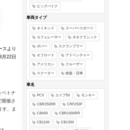
ビッグバイク
車両タイプ
ネイキッド
スーパースポーツ
カフェレーサー
ネオクラシック
ボバー
スクランブラー
ースより
オフロード
アドベンチャー
年3月22日
アメリカン
クルーザー
スクーター
絶版・旧車
車名
をベトナ
PCX
エイプ50
モンキー
で開催さ
CBR250RR
CRF250F
ます。ま
CB400
CBR1000RR
CB1100
CB1300
ンは、