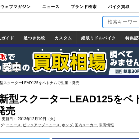
ウェブマガジン
ニュース
ブランド検索
バイク買取
バイクブロス・
原付＆ミニバイ
スポーツ＆ネイ
アメリカン＆ツ
ビッグスクータ
オフロード
バージンハーレ
バージンBMW
バージンドゥカ
バージントライ
ニュース
車両情報
イベント
キャンペ
トピック
バイク用
バイクパ
書籍・
サポート
お知らせ
ブランドを検
ブランドボイ
バイク買取
マガジンズ
ク
キッド
アラー
ー
ー
ティ
アンフ
TOP
ーン
ス
品
ーツ
DVD
索
ス
入ガイド
足つき比較
カスタム
絶版ミドルバイク
特集記
入ガイド
ンダ
マハ
ズキ
ワサキ
カスタム
ホンダ
ヤマハ
スズキ
カワサキ
道の駅調査隊
ツーリング情報局
日本の道50選
国道めぐり
林道ツーリング
絶版ミドルバイク
ホンダ
ヤマハ
スズキ
カワサキ
覧
一覧
一覧
型スクーターLEAD125をベトナムで生産・発売
新型スクーターLEAD125をベ
発売
 更新日： 2013年12月10日（火）
グ:
ニュース
,
ピックアップニュース
,
ホンダ
,
国内メーカー
,
車両情報