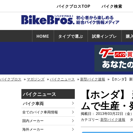
バイクブロスTOP
バイク検索
中古バイ
カタログ検
ショップ検
ク・新車検
索
索
索
HOME
タイプで選ぶ
試乗インプレ
購
スポーツ＆ネ
原付＆ミニバ
アメリカン＆
ビッグスクー
オフロード
試乗インプレ
ホンダ
ヤマハ
スズキ
カワサキ
ハーレー
BMW
トライアンフ
ドゥカティ
購
ホ
ヤ
ス
カ
イキッド
イク
クルーザー
ター
一覧
一
バイクブロス
マガジンズ
バイクニュース
新型バイク速報
【ホンダ】 新
【ホンダ】 
バイクニュース
ムで生産・
バイク車両
全てのバイク車両情報
掲載日： 2013年03月22日（金）
カテゴリー:
新型バイク速報
タ
国内メーカー
海外メーカー