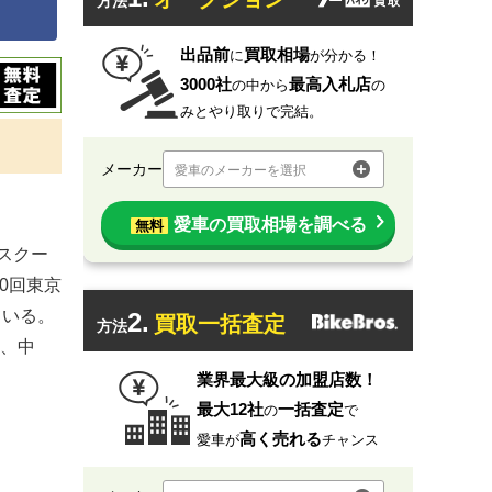
方法
出品前
買取相場
に
が分かる！
3000社
最高入札店
の中から
の
みとやり取りで完結。
メーカー
愛車のメーカーを選択
愛車の買取相場を調べる
無料
型スクー
0回東京
ている。
2.
買取一括査定
方法
、中
業界最大級の加盟店数！
最大12社
一括査定
の
で
高く売れる
愛車が
チャンス