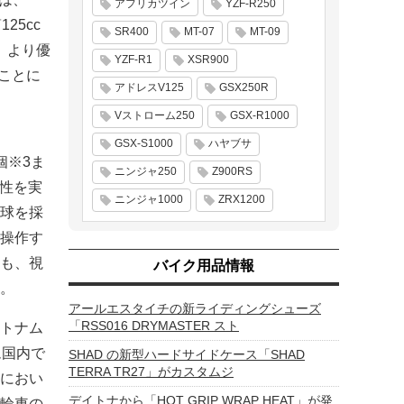
アフリカツイン
YZF-R250
25cc
SR400
MT-07
MT-09
、より優
YZF-R1
XSR900
ることに
アドレスV125
GSX250R
Vストローム250
GSX-R1000
GSX-S1000
ハヤブサ
個※3ま
ニンジャ250
Z900RS
載性を実
ニンジャ1000
ZRX1200
電球を採
操作す
も、視
バイク用品情報
。
アールエスタイチの新ライディングシューズ
「RSS016 DRYMASTER スト
ベトナム
ム国内で
SHAD の新型ハードサイドケース「SHAD
TERRA TR27」がカスタムジ
におい
デイトナから「HOT GRIP WRAP HEAT」が発
二輪車の