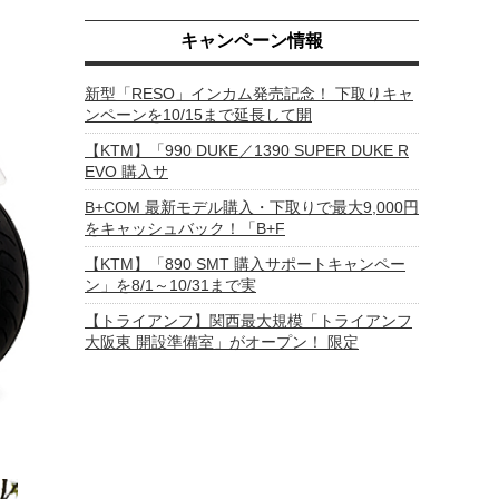
キャンペーン情報
新型「RESO」インカム発売記念！ 下取りキャ
ンペーンを10/15まで延長して開
【KTM】「990 DUKE／1390 SUPER DUKE R
EVO 購入サ
B+COM 最新モデル購入・下取りで最大9,000円
をキャッシュバック！「B+F
【KTM】「890 SMT 購入サポートキャンペー
ン」を8/1～10/31まで実
【トライアンフ】関西最大規模「トライアンフ
大阪東 開設準備室」がオープン！ 限定