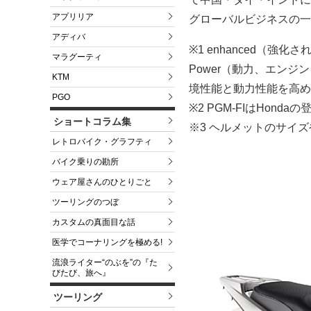
アプリリア
グローバルビジネスの一
アディバ
※1 enhanced（強
マラグーティ
Power（動力、エン
KTM
境性能と動力性能を高め
PGO
※2 PGM-FIはHonda
ショートコラム集
※3 ヘルメットのサイ
レトロバイク・グラフティ
バイク乗りの勘所
ウェア屋さんのひとりごと
ツーリングのつぼ
カスタムの真面目な話
医学でコーナリングを極める!
流浪ライター“のぶを”の『た
びたび、旅へ』
ツーリング