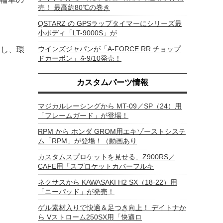
売！ 最高約80℃の巻き
QSTARZ の GPSラップタイマーにシリーズ最
小ボディ「LT-9000S」が
ウインズジャパンが「A-FORCE RR チョップ
用し、環
ドカーボン」を9/10発売！
カスタムパーツ情報
マジカルレーシングから MT-09／SP（24）用
「フレームガード」が登場！
RPM から ホンダ GROM用エキゾーストシステ
ム「RPM」が登場！（動画あり
カスタムスプロケットを見せる、Z900RS／
CAFE用「スプロケットカバーフルキ
ネクサスから KAWASAKI H2 SX（18-22）用
「ニーパッド」が発売！
ゲル素材入りで快適＆足つき向上！ デイトナか
ら Vストローム250SX用「快適ロ