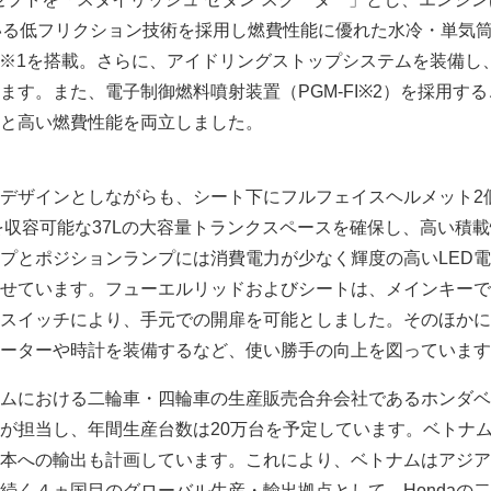
いる低フリクション技術を採用し燃費性能に優れた水冷・単気筒1
）※1を搭載。さらに、アイドリングストップシステムを装備し
ます。また、電子制御燃料噴射装置（PGM-FI※2）を採用す
と高い燃費性能を両立しました。
デザインとしながらも、シート下にフルフェイスヘルメット2
を収容可能な37Lの大容量トランクスペースを確保し、高い積
プとポジションランプには消費電力が少なく輝度の高いLED
せています。フューエルリッドおよびシートは、メインキーで
スイッチにより、手元での開扉を可能としました。そのほかに
ーターや時計を装備するなど、使い勝手の向上を図っています
トナムにおける二輪車・四輪車の生産販売合弁会社であるホンダ
が担当し、年間生産台数は20万台を予定しています。ベトナ
本への輸出も計画しています。これにより、ベトナムはアジア
続く４ヵ国目のグローバル生産・輸出拠点として、Hondaの