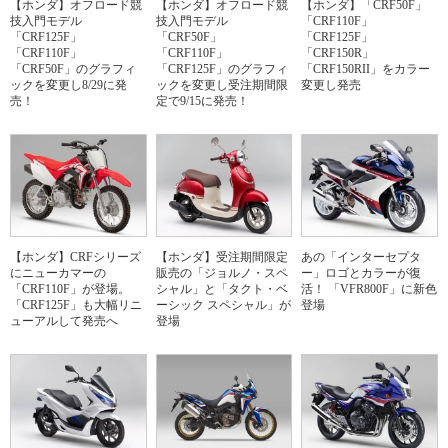
【ホンダ】オフロード競
【ホンダ】オフロード競
【ホンダ】「CRF50F」
技入門モデル
技入門モデル
「CRF110F」
「CRF125F」
「CRF50F」
「CRF125F」
「CRF110F」
「CRF110F」
「CRF150R」
「CRF50F」のグラフィ
「CRF125F」のグラフィ
「CRF150RII」をカラー
ックを変更し8/29に発
ックを変更し受注期間限
変更し発売
売！
定で9/15に発売！
【ホンダ】CRFシリーズ
【ホンダ】受注期間限定
あの「インターセプタ
にニューカマーの
販売の「ジョルノ・スペ
ー」ロゴとカラーが復
「CRF110F」が登場。
シャル」と「タクト・ベ
活！ 「VFR800F」に新色
「CRF125F」も大幅リニ
ーシック スペシャル」が
登場
ューアルして発売へ
登場