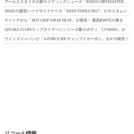
アールエスタイチの新ライディングシューズ「RSS016 DRYMASTER スト
SHAD の新型ハードサイドケース「SHAD TERRA TR27」がカスタムジ
デイトナから「HOT GRIP WRAP HEAT」が発売！ 最高約80℃の巻き
QSTARZ の GPSラップタイマーにシリーズ最小ボディ「LT-9000S」が
ウインズジャパンが「A-FORCE RR チョップドカーボン」を9/10発売！
リコール情報