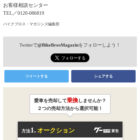
お客様相談センター
TEL／0120-086819
バイクブロス・マガジンズ編集部
Twitterで
@BikeBrosMagazin
をフォローしよう！
ツイートする
シェアする
乗換
愛車を売却して
しませんか？
２つの売却方法から選択可能！
1.
オークション
方法