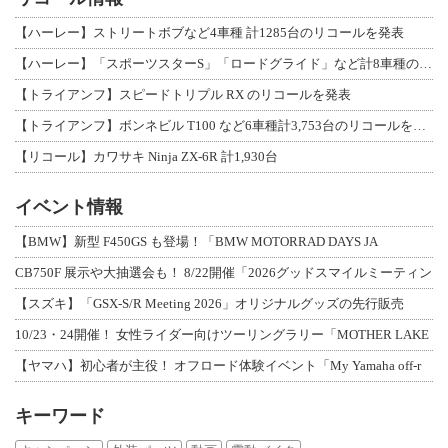
【ハーレー】ストリートボブなど4車種 計1285台のリコールを発表
【ハーレー】「スポーツスターS」「ロードグライド」など計8車種のリコールを発表
【トライアンフ】スピードトリプル RX のリコールを発表
【トライアンフ】ボンネビル T100 など6車種計3,753台のリコールを発表
【リコール】カワサキ Ninja ZX-6R 計1,930台
イベント情報
【BMW】新型 F450GS も登場！「BMW MOTORRAD DAYS JA
CB750F 展示や大抽選会も！ 8/22開催「2026グッドスマイルミーティン
【スズキ】「GSX-S/R Meeting 2026」オリジナルグッズの先行販売
10/23・24開催！ 女性ライダー向けツーリングラリー「MOTHER LAKE
【ヤマハ】初心者が主役！ オフロード体験イベント「My Yamaha off-r
キーワード