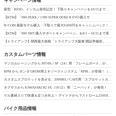
キャンペーン情報
新型「RESO」インカム発売記念！ 下取りキャンペーンを10/15まで延長して開
【KTM】「990 DUKE／1390 SUPER DUKE R EVO 購入サ
B+COM 最新モデル購入・下取りで最大9,000円をキャッシュバック！「B+F
【KTM】「890 SMT 購入サポートキャンペーン」を8/1～10/31まで実
【トライアンフ】関西最大規模「トライアンフ大阪東 開設準備室」がオープン！ 限定
カスタムパーツ情報
マジカルレーシングから MT-09／SP（24）用「フレームガード」が登場！
RPM から ホンダ GROM用エキゾーストシステム「RPM」が登場！（動画あり
カスタムスプロケットを見せる、Z900RS／CAFE用「スプロケットカバーフルキ
ネクサスから KAWASAKI H2 SX（18-22）用「ニーパッド」が発売！
ゲル素材入りで快適＆足つき向上！ デイトナから Vストローム250SX用「快適ロ
バイク用品情報