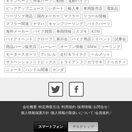
キャンペーン
外装パーツ
動画
電動バイク
ピックアップニュース
レポート
輸入車
車両販売店
電装品
ツーリング用品
国内メーカー
マフラー
リコール情報
マフラー関連
ヤマハ
キャンプツーリング
バイクパーツ
海外メーカー
バイク雑貨
車両情報
スズキ
KTM
バイクイベント
グローブ
展示会
バイク用品
イベント
試乗会
用品パーツ販売店
ハーレー
オープン情報
BMW
ツーリング
モータースポーツ
アパレル
走行＆ライテク
ヘルメット
サスペンション
トピックス
トライアンフ
カワサキ
ドゥカティ
ニュース
ハンドル関連
ホンダ
会社概要
特定商取引法
利用規約
採用情報
お問合せ
個人情報保護方針
個人情報の取扱いについて
会員規約
スマートフォン
デスクトップ