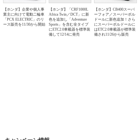
【ホンダ】企業や個人事
【ホンダ】「CRF1000L
【ホンダ】CB400スーパ
業主に向けて電動二輪車
Africa Twin／DCT」に新
ーフォア／スーパーボル
「PCX ELECTRIC」のリ
色を追加し「Adventure
ドールに新色追加！さら
ース販売を11/30から開始
Sports」を含む全タイプ
にスーパーボルドールに
にETC2.0車載器を標準装
はETC2.0車載器が標準装
備して12/14に発売
備され11/26から販売