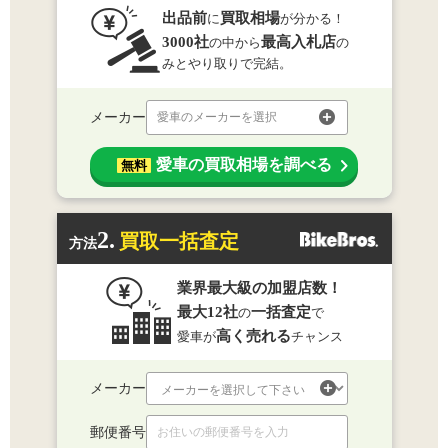
出品前
買取相場
に
が分かる！
3000社
最高入札店
の中から
の
みとやり取りで完結。
メーカー
愛車のメーカーを選択
愛車の買取相場を調べる
無料
2.
買取一括査定
方法
業界最大級の加盟店数！
最大12社
一括査定
の
で
高く売れる
愛車が
チャンス
メーカー
郵便番号