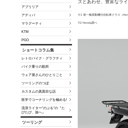
ズとあわせ、豊富なライ
アプリリア
アディバ
※1 第一種原動機付自転車クラス（Hon
※2 Honda調べ
マラグーティ
KTM
PGO
ショートコラム集
レトロバイク・グラフティ
バイク乗りの勘所
ウェア屋さんのひとりごと
ツーリングのつぼ
カスタムの真面目な話
医学でコーナリングを極める!
流浪ライター“のぶを”の『た
びたび、旅へ』
ツーリング