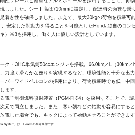
剛性フレームと軽量なアルミホイールを採用することで、荷物
現しました。シート高は710mmに設定し、配達時の頻繁な乗
足着き性を確保しました。加えて、最大30kgの荷物を積載可
ッキ、安定した制動力を得ることを可能としたHonda独自のコン
キ）※3も採用し、働く人に優しい設計としています。
・OHC単気筒50ccエンジンを搭載。66.0km／L（30km／
、力強く滑らかな走りを実現するなど、環境性能と十分な出力
ーパーワイドベルコンの採用により、荷物積載時でも低・中回
します。
る電子制御燃料噴射装置（PGM-FI※4）を採用することで、
次元で両立しました。また、寒い朝などの始動を容易にすると
放電した場合でも、キックによって始動させることができます
jection System）は、Hondaの登録商標です