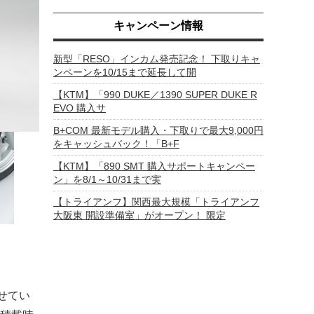
キャンペーン情報
新型「RESO」インカム発売記念！ 下取りキャ
ンペーンを10/15まで延長して開
【KTM】「990 DUKE／1390 SUPER DUKE R
EVO 購入サ
B+COM 最新モデル購入・下取りで最大9,000円
をキャッシュバック！「B+F
【KTM】「890 SMT 購入サポートキャンペー
ン」を8/1～10/31まで実
【トライアンフ】関西最大規模「トライアンフ
大阪東 開設準備室」がオープン！ 限定
せてい