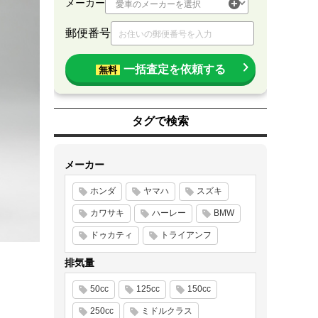
メーカー
郵便番号
一括査定を依頼する
無料
タグで検索
メーカー
ホンダ
ヤマハ
スズキ
カワサキ
ハーレー
BMW
ドゥカティ
トライアンフ
排気量
50cc
125cc
150cc
250cc
ミドルクラス