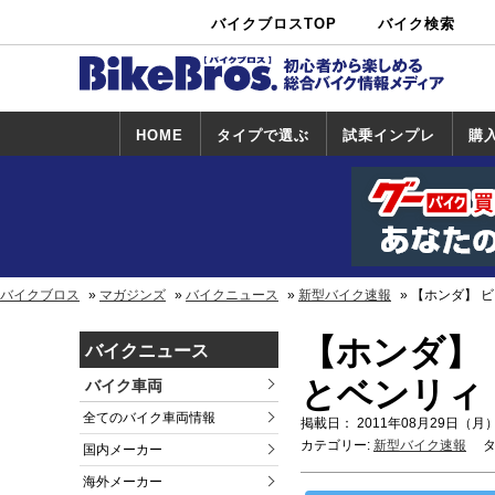
バイクブロスTOP
バイク検索
中古バイ
カタログ検
ショップ検
ク・新車検
索
索
索
HOME
タイプで選ぶ
試乗インプレ
購
スポーツ＆ネ
原付＆ミニバ
アメリカン＆
ビッグスクー
オフロード
試乗インプレ
ホンダ
ヤマハ
スズキ
カワサキ
ハーレー
BMW
トライアンフ
ドゥカティ
購
ホ
ヤ
ス
カ
イキッド
イク
クルーザー
ター
一覧
一
バイクブロス
マガジンズ
バイクニュース
新型バイク速報
【ホンダ】 
【ホンダ】
バイクニュース
とベンリィ
バイク車両
全てのバイク車両情報
掲載日： 2011年08月29日（月）
カテゴリー:
新型バイク速報
タ
国内メーカー
海外メーカー