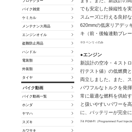
ます。また、新設計の高
プロテクター
でも安定した操縦性を実
バイク雑貨
スムーズに行える良好な
ケミカル
620mmの低床リアデ
メンテナンス用品
キ（前・後輪連動ブレー
エンジンオイル
※3 ベンリィのみ
盗難防止用品
ハンドル
●エンジン
電装類
新設計の空冷・４ストローク
外装類
行テスト値）の低燃費と
タイヤ
両立しました。また、ス
パワフルなトルクを発揮
バイク動画
常に最適な燃料を供給す
バイク動画一覧
と扱いやすいパワーを高
ホンダ
に、バッテリーが完全に
ヤマハ
※4 PGM-FI（Programmed Fuel In
スズキ
カワサキ