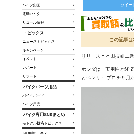
ツイー
バイク動画
電動バイク
リコール情報
トピックス
この記事は
ニューストピックス
キャンペーン
リリース =
本田技研工
イベント
レポート
ホンダは、実用性と経済
サポート
とベンリィ プロを９月
バイクパーツ用品
バイクパーツ
バイク用品
バイク専用SNSまとめ
モトクル投稿トピックス
編集部コラム