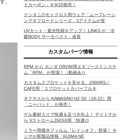
す。
ドカーボン」を9/10発売！
クシタニのモトクロス用ウェア「ムーブレーシ
ングオフロードシリーズ」3アイテムが登
UVカット・遮光性能をアップ！ LINKS が「冷
暖BODY サーモベスト」改良
カスタムパーツ情報
RPM から ホンダ GROM用エキゾーストシステ
ム「RPM」が登場！（動画あり
カスタムスプロケットを見せる、Z900RS／
CAFE用「スプロケットカバーフルキ
ネクサスから KAWASAKI H2 SX（18-22）用
「ニーパッド」が発売！
ゲル素材入りで快適＆足つき向上！ デイトナか
ら Vストローム250SX用「快適ロ
ミラー用撥水フィルム「レインオフ」登場！ キ
ジマが新製品情報「KIJIMA NE