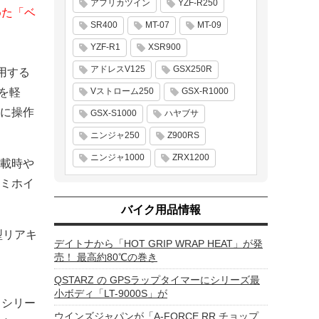
アフリカツイン
YZF-R250
めた「ベ
SR400
MT-07
MT-09
YZF-R1
XSR900
アドレスV125
GSX250R
用する
Vストローム250
GSX-R1000
間を軽
に操作
GSX-S1000
ハヤブサ
ニンジャ250
Z900RS
ニンジャ1000
ZRX1200
載時や
ミホイ
バイク用品情報
型リアキ
デイトナから「HOT GRIP WRAP HEAT」が発
売！ 最高約80℃の巻き
QSTARZ の GPSラップタイマーにシリーズ最
小ボディ「LT-9000S」が
ロシリー
ウインズジャパンが「A-FORCE RR チョップ