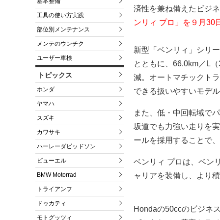
基本整備
済性を兼ね備えたビジネ
工具の使い方実践
ンリィ プロ」を９月3
部位別メンテナンス
メンテのウンチク
新型「ベンリィ」シリー
ユーザー車検
とともに、66.0km／
トピックス
減。オートマチックトラ
ホンダ
できる扱いやすいモデル
ヤマハ
また、低・中回転域でパ
スズキ
坂道でも力強い走りを実
カワサキ
ールを採用することで、
ハーレーダビッドソン
ビューエル
ベンリィ プロは、ベン
BMW Motorrad
ャリアを装備し、より積
トライアンフ
ドゥカティ
Hondaの50ccのビ
モトグッツィ