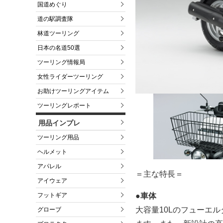
国道めぐり
道の駅調査隊
林道ツーリング
日本の名道50選
ツーリング情報局
女性ライダーツーリング
お助けツーリングアイテム
ツーリングレポート
用品インプレ
ツーリング用品
ヘルメット
アパレル
＝主な特長＝
アイウェア
●車体
フットギア
大容量10Lのフューエ
グローブ