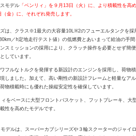
スモデル
「ベンリィ」を９月13日（火）に、より積載性を高
0日（金）に、それぞれ発売します。
ズは、クラス※1最大の大容量10L※2のフューエルタンクを採
L（30km／h定地走行テスト値）の低燃費とあいまって給油の手
ンスミッションの採用により、クラッチ操作を必要とせず簡便
としています。
ワフルなトルクを発揮する新設計のエンジンを採用し、荷物積
現しました。加えて、高い剛性の新設計フレームと軽量なアル
荷物積載時にも優れた操縦安定性を確保しています。
リィをベースに大型フロントバスケット、フットブレーキ、大
載性を高めたモデルです。
ジネスモデルは、スーパーカブシリーズや３輪スクーターのジャイ