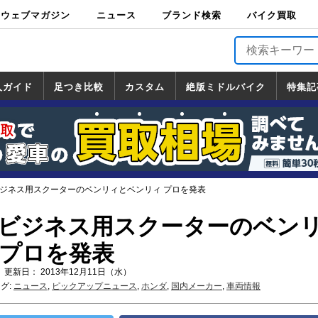
ウェブマガジン
ニュース
ブランド検索
バイク買取
バイクブロス・
原付＆ミニバイ
スポーツ＆ネイ
アメリカン＆ツ
ビッグスクータ
オフロード
バージンハーレ
バージンBMW
バージンドゥカ
バージントライ
ニュース
車両情報
イベント
キャンペ
トピック
バイク用
バイクパ
書籍・
サポート
お知らせ
ブランドを検
ブランドボイ
バイク買取
マガジンズ
ク
キッド
アラー
ー
ー
ティ
アンフ
TOP
ーン
ス
品
ーツ
DVD
索
ス
入ガイド
足つき比較
カスタム
絶版ミドルバイク
特集記
入ガイド
ンダ
マハ
ズキ
ワサキ
カスタム
ホンダ
ヤマハ
スズキ
カワサキ
道の駅調査隊
ツーリング情報局
日本の道50選
国道めぐり
林道ツーリング
絶版ミドルバイク
ホンダ
ヤマハ
スズキ
カワサキ
覧
一覧
一覧
ビジネス用スクーターのベンリィとベンリィ プロを発表
 ビジネス用スクーターのベン
 プロを発表
 更新日： 2013年12月11日（水）
グ:
ニュース
,
ピックアップニュース
,
ホンダ
,
国内メーカー
,
車両情報