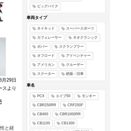
ビッグバイク
車両タイプ
ネイキッド
スーパースポーツ
カフェレーサー
ネオクラシック
ボバー
スクランブラー
オフロード
アドベンチャー
アメリカン
クルーザー
スクーター
絶版・旧車
年8月29日
車名
ースより
PCX
エイプ50
モンキー
売
CBR250RR
CRF250F
CB400
CBR1000RR
CB1100
CB1300
用性と経