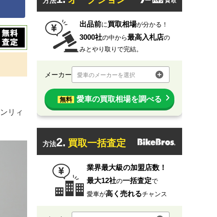
方法
出品前
買取相場
に
が分かる！
3000社
最高入札店
の中から
の
みとやり取りで完結。
メーカー
愛車のメーカーを選択
愛車の買取相場を調べる
無料
ンリィ
2.
買取一括査定
方法
業界最大級の加盟店数！
最大12社
一括査定
の
で
高く売れる
愛車が
チャンス