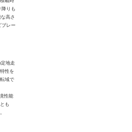
積載時
り降りも
能な高さ
ビブレー
h定地走
特性を
転域で
環境性能
とも
。