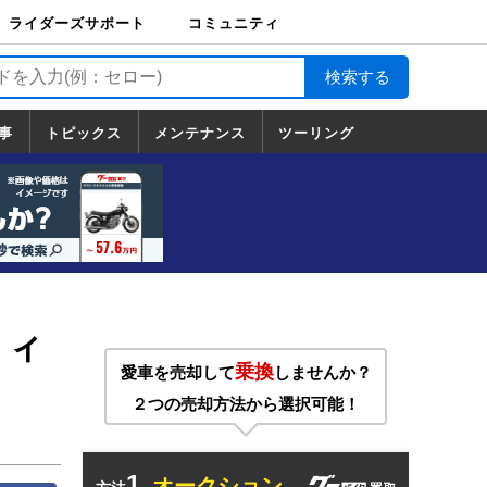
ライダーズサポート
コミュニティ
ライダーズサポート
バイク輸送
バイクガレージライ
バイク車両保険
ロードサービス
バイク試乗
コミュニティ
日記
ツーリング
カスタム
TOP
フ
TOP
事
トピックス
メンテナンス
ツーリング
トピックス
ホンダ
ヤマハ
スズキ
カワサキ
ハーレーダ
BMW
ドゥカティ
トライアン
メンテナンス
基本整備
部位別メンテ
工具の使い方
ツール100選
メンテのうん
一覧
ビッドソン
フ
一覧
ちく
リィ
乗換
愛車を売却して
しませんか？
２つの売却方法から選択可能！
1.
オークション