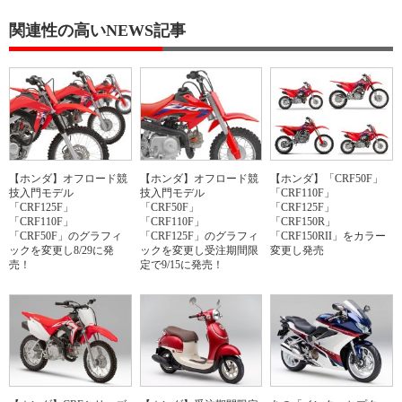
関連性の高いNEWS記事
【ホンダ】オフロード競
【ホンダ】オフロード競
【ホンダ】「CRF50F」
技入門モデル
技入門モデル
「CRF110F」
「CRF125F」
「CRF50F」
「CRF125F」
「CRF110F」
「CRF110F」
「CRF150R」
「CRF50F」のグラフィ
「CRF125F」のグラフィ
「CRF150RII」をカラー
ックを変更し8/29に発
ックを変更し受注期間限
変更し発売
売！
定で9/15に発売！