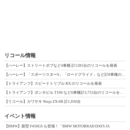
リコール情報
【ハーレー】ストリートボブなど4車種 計1285台のリコールを発表
【ハーレー】「スポーツスターS」「ロードグライド」など計8車種のリコールを発表
【トライアンフ】スピードトリプル RX のリコールを発表
【トライアンフ】ボンネビル T100 など6車種計3,753台のリコールを発表
【リコール】カワサキ Ninja ZX-6R 計1,930台
イベント情報
【BMW】新型 F450GS も登場！「BMW MOTORRAD DAYS JA