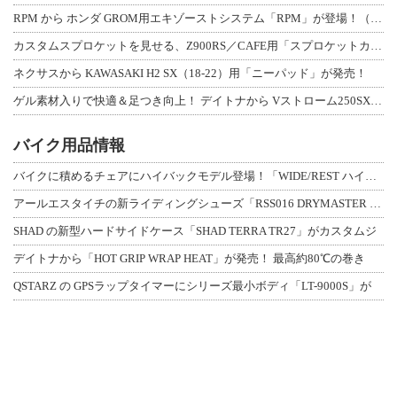
RPM から ホンダ GROM用エキゾーストシステム「RPM」が登場！（動画あり
カスタムスプロケットを見せる、Z900RS／CAFE用「スプロケットカバーフルキ
ネクサスから KAWASAKI H2 SX（18-22）用「ニーパッド」が発売！
ゲル素材入りで快適＆足つき向上！ デイトナから Vストローム250SX用「快適ロ
バイク用品情報
バイクに積めるチェアにハイバックモデル登場！「WIDE/REST ハイバックチェ
アールエスタイチの新ライディングシューズ「RSS016 DRYMASTER スト
SHAD の新型ハードサイドケース「SHAD TERRA TR27」がカスタムジ
デイトナから「HOT GRIP WRAP HEAT」が発売！ 最高約80℃の巻き
QSTARZ の GPSラップタイマーにシリーズ最小ボディ「LT-9000S」が