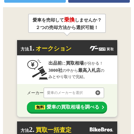
乗換
愛車を売却して
しませんか？
２つの売却方法から選択可能！
1.
オークション
方法
出品前
買取相場
に
が分かる！
3000社
最高入札店
の中から
の
みとやり取りで完結。
メーカー
愛車のメーカーを選択
愛車の買取相場を調べる
無料
2.
買取一括査定
方法