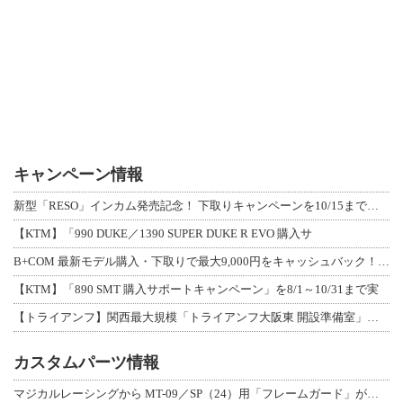
キャンペーン情報
新型「RESO」インカム発売記念！ 下取りキャンペーンを10/15まで延長して開
【KTM】「990 DUKE／1390 SUPER DUKE R EVO 購入サ
B+COM 最新モデル購入・下取りで最大9,000円をキャッシュバック！「B+F
【KTM】「890 SMT 購入サポートキャンペーン」を8/1～10/31まで実
【トライアンフ】関西最大規模「トライアンフ大阪東 開設準備室」がオープン！ 限定
カスタムパーツ情報
マジカルレーシングから MT-09／SP（24）用「フレームガード」が登場！