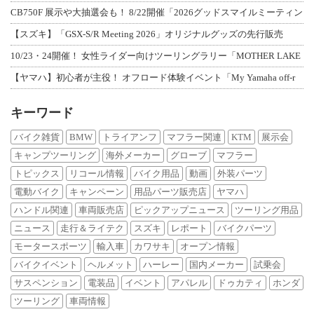
CB750F 展示や大抽選会も！ 8/22開催「2026グッドスマイルミーティン
【スズキ】「GSX-S/R Meeting 2026」オリジナルグッズの先行販売
10/23・24開催！ 女性ライダー向けツーリングラリー「MOTHER LAKE
【ヤマハ】初心者が主役！ オフロード体験イベント「My Yamaha off-r
キーワード
バイク雑貨
BMW
トライアンフ
マフラー関連
KTM
展示会
キャンプツーリング
海外メーカー
グローブ
マフラー
トピックス
リコール情報
バイク用品
動画
外装パーツ
電動バイク
キャンペーン
用品パーツ販売店
ヤマハ
ハンドル関連
車両販売店
ピックアップニュース
ツーリング用品
ニュース
走行＆ライテク
スズキ
レポート
バイクパーツ
モータースポーツ
輸入車
カワサキ
オープン情報
バイクイベント
ヘルメット
ハーレー
国内メーカー
試乗会
サスペンション
電装品
イベント
アパレル
ドゥカティ
ホンダ
ツーリング
車両情報