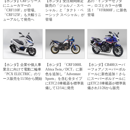
【ホンダ】CRFシリーズ
【ホンダ】受注期間限定
あの「インターセプタ
にニューカマーの
販売の「ジョルノ・スペ
ー」ロゴとカラーが復
「CRF110F」が登場。
シャル」と「タクト・ベ
活！ 「VFR800F」に新色
「CRF125F」も大幅リニ
ーシック スペシャル」が
登場
ューアルして発売へ
登場
【ホンダ】企業や個人事
【ホンダ】「CRF1000L
【ホンダ】CB400スーパ
業主に向けて電動二輪車
Africa Twin／DCT」に新
ーフォア／スーパーボル
「PCX ELECTRIC」のリ
色を追加し「Adventure
ドールに新色追加！さら
ース販売を11/30から開始
Sports」を含む全タイプ
にスーパーボルドールに
にETC2.0車載器を標準装
はETC2.0車載器が標準装
備して12/14に発売
備され11/26から販売