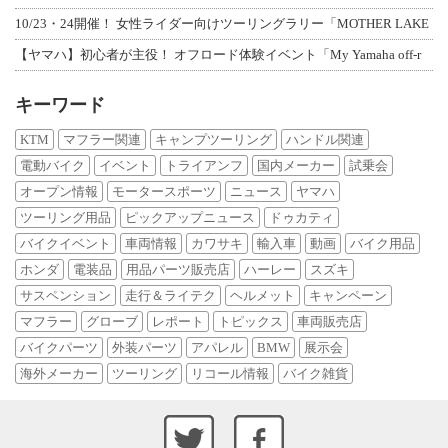
10/23・24開催！ 女性ライダー向けツーリングラリー「MOTHER LAKE
【ヤマハ】初心者が主役！ オフロード体験イベント「My Yamaha off-r
キーワード
KTM
マフラー関連
キャンプツーリング
ハンドル関連
電動バイク
イベント
トライアンフ
国内メーカー
試乗会
オープン情報
モータースポーツ
ニュース
ヤマハ
ツーリング用品
ピックアップニュース
ドゥカティ
バイクイベント
車両情報
カワサキ
輸入車
動画
バイク用品
ホンダ
電装品
用品パーツ販売店
ハーレー
スズキ
サスペンション
走行＆ライテク
ヘルメット
キャンペーン
マフラー
グローブ
レポート
トピックス
車両販売店
バイクパーツ
外装パーツ
アパレル
BMW
展示会
海外メーカー
ツーリング
リコール情報
バイク雑貨