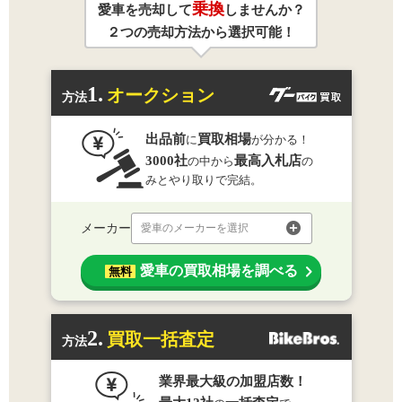
乗換
愛車を売却して
しませんか？
２つの売却方法から選択可能！
1.
オークション
方法
出品前
買取相場
に
が分かる！
3000社
最高入札店
の中から
の
みとやり取りで完結。
メーカー
愛車のメーカーを選択
愛車の買取相場を調べる
無料
2.
買取一括査定
方法
業界最大級の加盟店数！