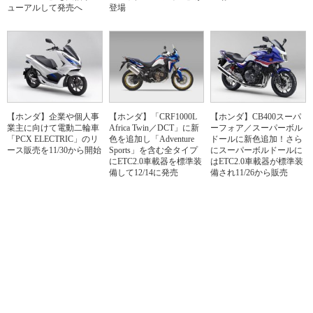
ューアルして発売へ
登場
【ホンダ】企業や個人事
【ホンダ】「CRF1000L
【ホンダ】CB400スーパ
業主に向けて電動二輪車
Africa Twin／DCT」に新
ーフォア／スーパーボル
「PCX ELECTRIC」のリ
色を追加し「Adventure
ドールに新色追加！さら
ース販売を11/30から開始
Sports」を含む全タイプ
にスーパーボルドールに
にETC2.0車載器を標準装
はETC2.0車載器が標準装
備して12/14に発売
備され11/26から販売