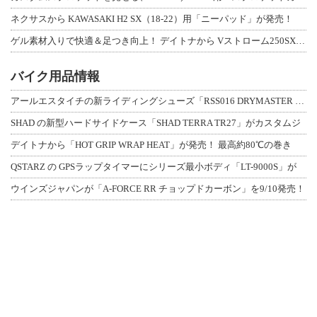
ネクサスから KAWASAKI H2 SX（18-22）用「ニーパッド」が発売！
ゲル素材入りで快適＆足つき向上！ デイトナから Vストローム250SX用「快適ロ
バイク用品情報
アールエスタイチの新ライディングシューズ「RSS016 DRYMASTER スト
SHAD の新型ハードサイドケース「SHAD TERRA TR27」がカスタムジ
デイトナから「HOT GRIP WRAP HEAT」が発売！ 最高約80℃の巻き
QSTARZ の GPSラップタイマーにシリーズ最小ボディ「LT-9000S」が
ウインズジャパンが「A-FORCE RR チョップドカーボン」を9/10発売！