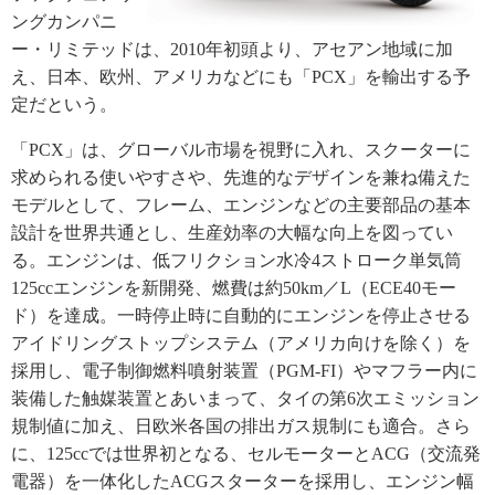
ングカンパニ
ー・リミテッドは、2010年初頭より、アセアン地域に加
え、日本、欧州、アメリカなどにも「PCX」を輸出する予
定だという。
「PCX」は、グローバル市場を視野に入れ、スクーターに
求められる使いやすさや、先進的なデザインを兼ね備えた
モデルとして、フレーム、エンジンなどの主要部品の基本
設計を世界共通とし、生産効率の大幅な向上を図ってい
る。エンジンは、低フリクション水冷4ストローク単気筒
125ccエンジンを新開発、燃費は約50km／L（ECE40モー
ド）を達成。一時停止時に自動的にエンジンを停止させる
アイドリングストップシステム（アメリカ向けを除く）を
採用し、電子制御燃料噴射装置（PGM-FI）やマフラー内に
装備した触媒装置とあいまって、タイの第6次エミッション
規制値に加え、日欧米各国の排出ガス規制にも適合。さら
に、125ccでは世界初となる、セルモーターとACG（交流発
電器）を一体化したACGスターターを採用し、エンジン幅