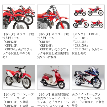
【ホンダ】オフロード競
【ホンダ】オフロード競
【ホンダ】「CRF50F」
技入門モデル
技入門モデル
「CRF110F」
「CRF125F」
「CRF50F」
「CRF125F」
「CRF110F」
「CRF110F」
「CRF150R」
「CRF50F」のグラフィ
「CRF125F」のグラフィ
「CRF150RII」をカラー
ックを変更し8/29に発
ックを変更し受注期間限
変更し発売
売！
定で9/15に発売！
【ホンダ】CRFシリーズ
【ホンダ】受注期間限定
あの「インターセプタ
にニューカマーの
販売の「ジョルノ・スペ
ー」ロゴとカラーが復
「CRF110F」が登場。
シャル」と「タクト・ベ
活！ 「VFR800F」に新色
「CRF125F」も大幅リニ
ーシック スペシャル」が
登場