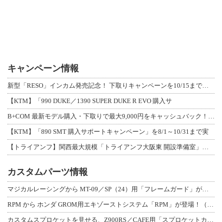
キャンペーン情報
新型「RESO」インカム発売記念！ 下取りキャンペーンを10/15まで延長して開
【KTM】「990 DUKE／1390 SUPER DUKE R EVO 購入サ
B+COM 最新モデル購入・下取りで最大9,000円をキャッシュバック！「B+F
【KTM】「890 SMT 購入サポートキャンペーン」を8/1～10/31まで実
【トライアンフ】関西最大規模「トライアンフ大阪東 開設準備室」がオープン！ 限定
カスタムパーツ情報
マジカルレーシングから MT-09／SP（24）用「フレームガード」が登場！
RPM から ホンダ GROM用エキゾーストシステム「RPM」が登場！（動画あり
カスタムスプロケットを見せる、Z900RS／CAFE用「スプロケットカバーフルキ