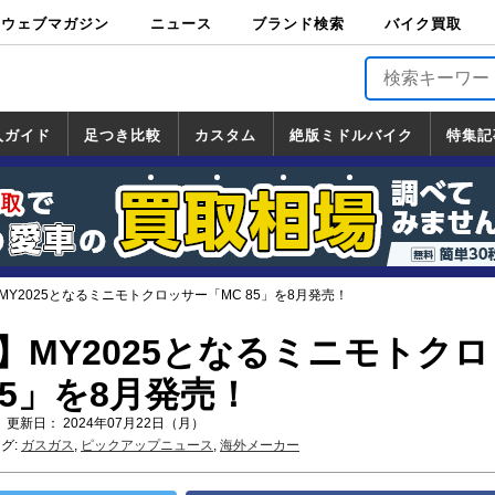
ウェブマガジン
ニュース
ブランド検索
バイク買取
バイクブロス・
原付＆ミニバイ
スポーツ＆ネイ
アメリカン＆ツ
ビッグスクータ
オフロード
バージンハーレ
バージンBMW
バージンドゥカ
バージントライ
ニュース
車両情報
イベント
キャンペ
トピック
バイク用
バイクパ
書籍・
サポート
お知らせ
ブランドを検
ブランドボイ
バイク買取
マガジンズ
ク
キッド
アラー
ー
ー
ティ
アンフ
TOP
ーン
ス
品
ーツ
DVD
索
ス
入ガイド
足つき比較
カスタム
絶版ミドルバイク
特集記
入ガイド
ンダ
マハ
ズキ
ワサキ
カスタム
ホンダ
ヤマハ
スズキ
カワサキ
道の駅調査隊
ツーリング情報局
日本の道50選
国道めぐり
林道ツーリング
絶版ミドルバイク
ホンダ
ヤマハ
スズキ
カワサキ
覧
一覧
一覧
】MY2025となるミニモトクロッサー「MC 85」を8月発売！
S】MY2025となるミニモトク
85」を8月発売！
 更新日： 2024年07月22日（月）
グ:
ガスガス
,
ピックアップニュース
,
海外メーカー