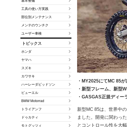
基本整備
工具の使い方実践
部位別メンテナンス
メンテのウンチク
ユーザー車検
トピックス
ホンダ
ヤマハ
スズキ
カワサキ
・MY2025にてMC 8
ハーレーダビッドソン
・新型フレーム、新型W
ビューエル
・GASGAS正規ディー
BMW Motorrad
新型MC 85は、世界
トライアンフ
ました。開発に関わった
ドゥカティ
とコントロール性を大幅
モトグッツィ