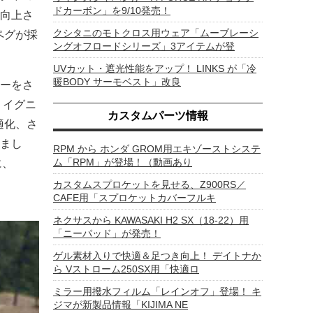
ドカーボン」を9/10発売！
向上さ
クシタニのモトクロス用ウェア「ムーブレーシ
ペグが採
ングオフロードシリーズ」3アイテムが登
UVカット・遮光性能をアップ！ LINKS が「冷
暖BODY サーモベスト」改良
ーをさ
、イグニ
カスタムパーツ情報
適化、さ
まし
RPM から ホンダ GROM用エキゾーストシステ
ム「RPM」が登場！（動画あり
に、
カスタムスプロケットを見せる、Z900RS／
CAFE用「スプロケットカバーフルキ
ネクサスから KAWASAKI H2 SX（18-22）用
「ニーパッド」が発売！
ゲル素材入りで快適＆足つき向上！ デイトナか
ら Vストローム250SX用「快適ロ
ミラー用撥水フィルム「レインオフ」登場！ キ
ジマが新製品情報「KIJIMA NE