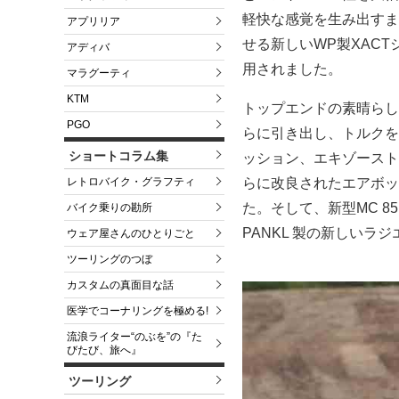
軽快な感覚を生み出すま
アプリリア
せる新しいWP製XAC
アディバ
用されました。
マラグーティ
KTM
トップエンドの素晴らし
PGO
らに引き出し、トルクを
ショートコラム集
ッション、エキゾースト
らに改良されたエアボッ
レトロバイク・グラフティ
た。そして、新型MC 
バイク乗りの勘所
PANKL 製の新しいラ
ウェア屋さんのひとりごと
ツーリングのつぼ
カスタムの真面目な話
医学でコーナリングを極める!
流浪ライター“のぶを”の『た
びたび、旅へ』
ツーリング