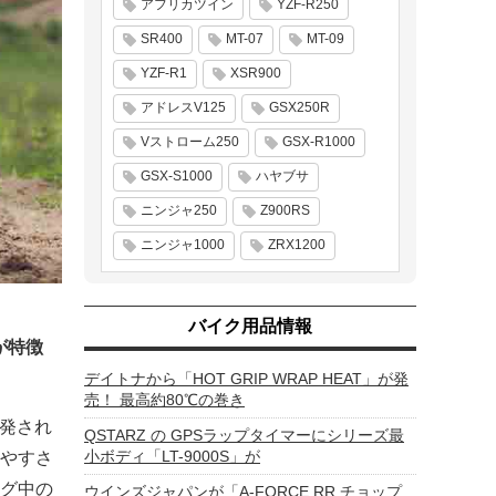
アフリカツイン
YZF-R250
SR400
MT-07
MT-09
YZF-R1
XSR900
アドレスV125
GSX250R
Vストローム250
GSX-R1000
GSX-S1000
ハヤブサ
ニンジャ250
Z900RS
ニンジャ1000
ZRX1200
バイク用品情報
が特徴
デイトナから「HOT GRIP WRAP HEAT」が発
売！ 最高約80℃の巻き
開発され
QSTARZ の GPSラップタイマーにシリーズ最
小ボディ「LT-9000S」が
やすさ
グ中の
ウインズジャパンが「A-FORCE RR チョップ