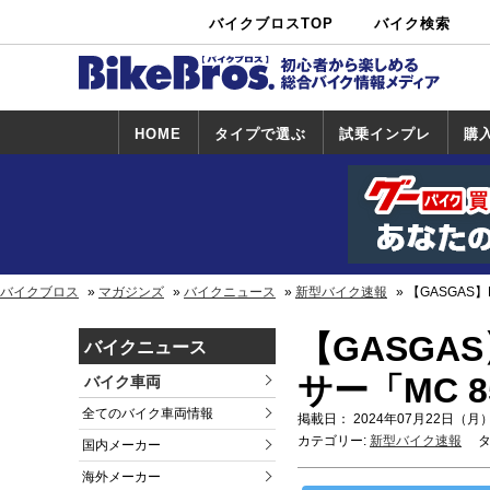
バイクブロスTOP
バイク検索
中古バイ
カタログ検
ショップ検
ク・新車検
索
索
索
HOME
タイプで選ぶ
試乗インプレ
購
スポーツ＆ネ
原付＆ミニバ
アメリカン＆
ビッグスクー
オフロード
試乗インプレ
ホンダ
ヤマハ
スズキ
カワサキ
ハーレー
BMW
トライアンフ
ドゥカティ
購
ホ
ヤ
ス
カ
イキッド
イク
クルーザー
ター
一覧
一
バイクブロス
マガジンズ
バイクニュース
新型バイク速報
【GASGAS
【GASGA
バイクニュース
サー「MC 
バイク車両
全てのバイク車両情報
掲載日： 2024年07月22日（月）
カテゴリー:
新型バイク速報
タ
国内メーカー
海外メーカー