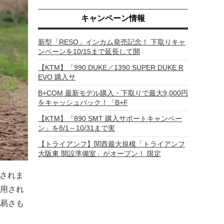
キャンペーン情報
新型「RESO」インカム発売記念！ 下取りキャ
ンペーンを10/15まで延長して開
【KTM】「990 DUKE／1390 SUPER DUKE R
EVO 購入サ
B+COM 最新モデル購入・下取りで最大9,000円
をキャッシュバック！「B+F
【KTM】「890 SMT 購入サポートキャンペー
ン」を8/1～10/31まで実
【トライアンフ】関西最大規模「トライアンフ
大阪東 開設準備室」がオープン！ 限定
善されま
用され
易さも