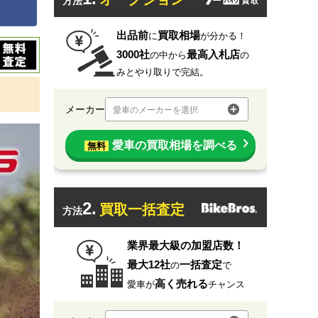
方法
出品前
買取相場
に
が分かる！
3000社
最高入札店
の中から
の
みとやり取りで完結。
メーカー
愛車のメーカーを選択
愛車の買取相場を調べる
無料
2.
買取一括査定
方法
業界最大級の加盟店数！
最大12社
一括査定
の
で
高く売れる
愛車が
チャンス