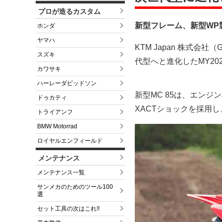
プロが造るカスタム
新型フレーム、新型WP
ホンダ
ヤマハ
KTM Japan 株式会
スズキ
代型へと進化したMY202
カワサキ
ハーレーダビッドソン
新型MC 85は、エン
ドゥカティ
XACTショックを採用
トライアンフ
BMW Motorrad
ロイヤルエンフィールド
メンテナンス
メンテナンス一覧
サンメカのためのツール100
選
セット工具の次はこれ!!