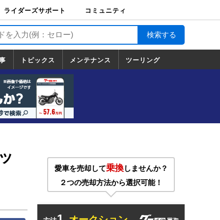
ライダーズサポート
コミュニティ
ライダーズサポート
バイク輸送
バイクガレージライ
バイク車両保険
ロードサービス
バイク試乗
コミュニティ
日記
ツーリング
カスタム
TOP
フ
TOP
事
トピックス
メンテナンス
ツーリング
トピックス
ホンダ
ヤマハ
スズキ
カワサキ
ハーレーダ
BMW
ドゥカティ
トライアン
メンテナンス
基本整備
部位別メンテ
工具の使い方
ツール100選
メンテのうん
一覧
ビッドソン
フ
一覧
ちく
ロッ
乗換
愛車を売却して
しませんか？
２つの売却方法から選択可能！
1.
オークション