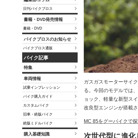
日刊バイクブロス
書籍・DVD発売情報
書籍・DVD
バイクブロスのお知らせ
バイクブロス通販
バイク記事
特集
車両情報
ガスガスモーターサイク
試乗インプレッション
る。今回のモデルでは、
バイク購入ガイド
ョック、軽量な新型スイ
カスタムバイク
改良型エンジンが搭載され
旧車・絶版バイク
MC 85をグーバイクで
絶版ミドルバイク
購入基礎知識
次世代型に進化した