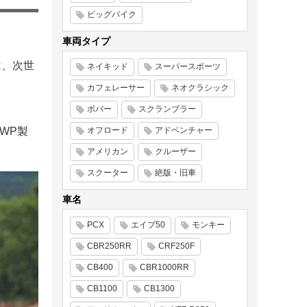
ビッグバイク
車両タイプ
は、次世
ネイキッド
スーパースポーツ
カフェレーサー
ネオクラシック
ボバー
スクランブラー
WP製
オフロード
アドベンチャー
アメリカン
クルーザー
スクーター
絶版・旧車
車名
PCX
エイプ50
モンキー
CBR250RR
CRF250F
CB400
CBR1000RR
CB1100
CB1300