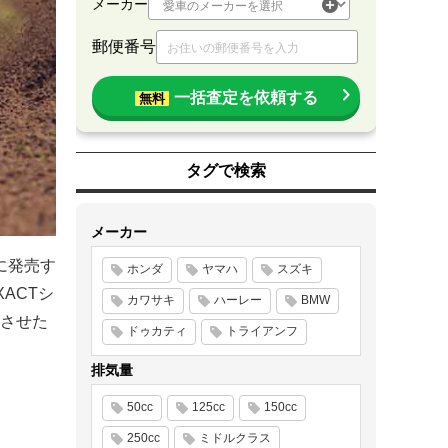
メーカー
郵便番号
一括査定を依頼する
無料
タグで検索
メーカー
月に発売す
ホンダ
ヤマハ
スズキ
ACTシ
カワサキ
ハーレー
BMW
させた
ドゥカティ
トライアンフ
排気量
50cc
125cc
150cc
250cc
ミドルクラス