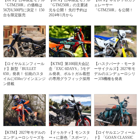
「GTM250R」の価格は
「GTM250R」の主要諸
ェレーサー
56万6,500円に決定！ 150
元を公開！ 先行予約は
「GTM250R」を公開！
台を限定販売
2024年1月から
【ロイヤルエンフィール
【KTM】第100回大会記
【ハスクバーナ・モータ
ド】新型「BULLET
念「EXC 6DAYS」5モデ
ーサイクルズ】2027年モ
650」発表！ 伝統のスタ
ル発表、ポルトガル着想
デルのエンデューロシリ
イルに650ccツインエンジ
の専用グラフィック採用
ーズ8機種を発表
ン搭載
【KTM】2027年モデルの
【ドゥカティ】モンスタ
【ロイヤルエンフィール
エンデューロシリーズを
ー＋に新色「スポーツ」
ド】「GOAN CLASSIC