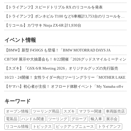
【トライアンフ】スピードトリプル RX のリコールを発表
【トライアンフ】ボンネビル T100 など6車種計3,753台のリコールを発表
【リコール】カワサキ Ninja ZX-6R 計1,930台
イベント情報
【BMW】新型 F450GS も登場！「BMW MOTORRAD DAYS JA
CB750F 展示や大抽選会も！ 8/22開催「2026グッドスマイルミーティン
【スズキ】「GSX-S/R Meeting 2026」オリジナルグッズの先行販売
10/23・24開催！ 女性ライダー向けツーリングラリー「MOTHER LAKE
【ヤマハ】初心者が主役！ オフロード体験イベント「My Yamaha off-r
キーワード
オープン情報
ツーリング用品
スズキ
マフラー関連
車両販売店
電装品
ハンドル関連
ツーリング
グローブ
輸入車
展示会
リコール情報
トピックス
ピックアップニュース
トライアンフ