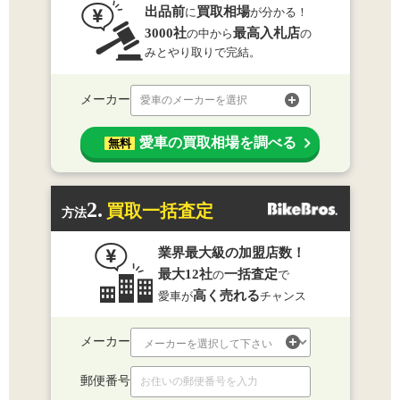
出品前
買取相場
に
が分かる！
3000社
最高入札店
の中から
の
みとやり取りで完結。
メーカー
愛車のメーカーを選択
愛車の買取相場を調べる
無料
2.
買取一括査定
方法
業界最大級の加盟店数！
最大12社
一括査定
の
で
高く売れる
愛車が
チャンス
メーカー
郵便番号