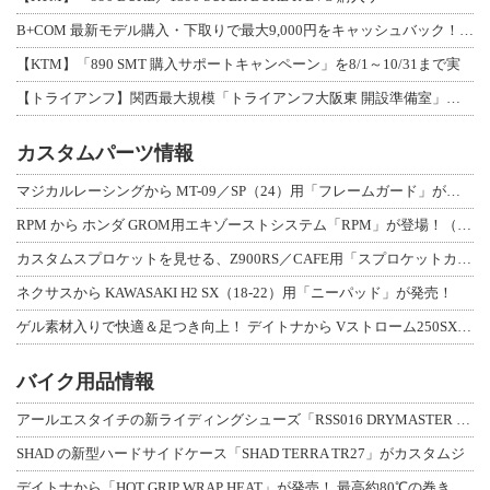
B+COM 最新モデル購入・下取りで最大9,000円をキャッシュバック！「B+F
【KTM】「890 SMT 購入サポートキャンペーン」を8/1～10/31まで実
【トライアンフ】関西最大規模「トライアンフ大阪東 開設準備室」がオープン！ 限定
カスタムパーツ情報
マジカルレーシングから MT-09／SP（24）用「フレームガード」が登場！
RPM から ホンダ GROM用エキゾーストシステム「RPM」が登場！（動画あり
カスタムスプロケットを見せる、Z900RS／CAFE用「スプロケットカバーフルキ
ネクサスから KAWASAKI H2 SX（18-22）用「ニーパッド」が発売！
ゲル素材入りで快適＆足つき向上！ デイトナから Vストローム250SX用「快適ロ
バイク用品情報
アールエスタイチの新ライディングシューズ「RSS016 DRYMASTER スト
SHAD の新型ハードサイドケース「SHAD TERRA TR27」がカスタムジ
デイトナから「HOT GRIP WRAP HEAT」が発売！ 最高約80℃の巻き