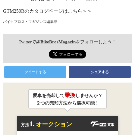
GTM250Rのカタログページはこちら＞＞
バイクブロス・マガジンズ編集部
Twitterで
@BikeBrosMagazin
をフォローしよう！
ツイートする
シェアする
乗換
愛車を売却して
しませんか？
２つの売却方法から選択可能！
1.
オークション
方法