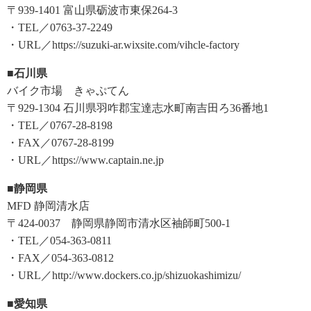
〒939-1401 富山県砺波市東保264-3
・TEL／0763-37-2249
・URL／https://suzuki-ar.wixsite.com/vihcle-factory
■石川県
バイク市場 きゃぷてん
〒929-1304 石川県羽咋郡宝達志水町南吉田ろ36番地1
・TEL／0767-28-8198
・FAX／0767-28-8199
・URL／https://www.captain.ne.jp
■静岡県
MFD 静岡清水店
〒424-0037 静岡県静岡市清水区袖師町500-1
・TEL／054-363-0811
・FAX／054-363-0812
・URL／http://www.dockers.co.jp/shizuokashimizu/
■愛知県