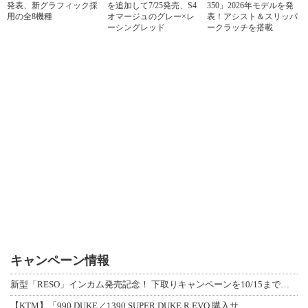
発表、新グラフィック採
を追加して7/25発売、S4
350」2026年モデルを発
用の全8機種
オマージュのグレー×レ
表！アシスト＆スリッパ
ーシングレッド
ークラッチを搭載
キャンペーン情報
新型「RESO」インカム発売記念！ 下取りキャンペーンを10/15まで延長して開
【KTM】「990 DUKE／1390 SUPER DUKE R EVO 購入サ