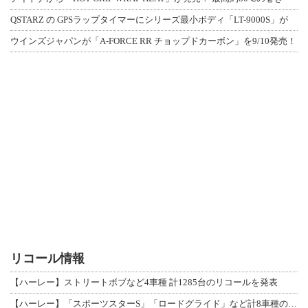
QSTARZ の GPSラップタイマーにシリーズ最小ボディ「LT-9000S」が
ウインズジャパンが「A-FORCE RR チョップドカーボン」を9/10発売！
リコール情報
【ハーレー】ストリートボブなど4車種 計1285台のリコールを発表
【ハーレー】「スポーツスターS」「ロードグライド」など計8車種のリコールを発表