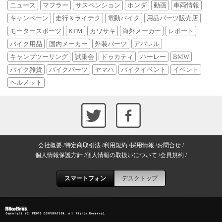
ニュース
マフラー
サスペンション
ホンダ
動画
車両情報
キャンペーン
走行＆ライテク
電動バイク
用品パーツ販売店
モータースポーツ
KTM
カワサキ
海外メーカー
レポート
バイク用品
国内メーカー
外装パーツ
アパレル
キャンプツーリング
試乗会
ドゥカティ
ハーレー
BMW
バイク雑貨
バイクパーツ
ヤマハ
バイクイベント
イベント
ヘルメット
会社概要
特定商取引法
利用規約
採用情報
お問合せ
個人情報保護方針
個人情報の取扱いについて
会員規約
スマートフォン
デスクトップ
Copyright (C) PROTO