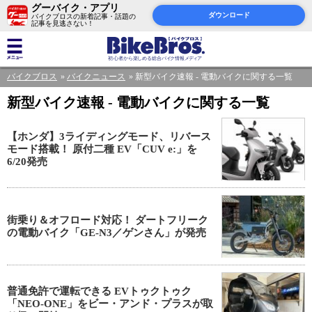
グーバイク・アプリ
ダウンロード
バイクブロスの新着記事・話題の
記事を見逃さない！
バイクブロス
バイクニュース
新型バイク速報 - 電動バイクに関する一覧
新型バイク速報 - 電動バイクに関する一覧
【ホンダ】3ライディングモード、リバース
モード搭載！ 原付二種 EV「CUV e:」を
6/20発売
街乗り＆オフロード対応！ ダートフリーク
の電動バイク「GE-N3／ゲンさん」が発売
普通免許で運転できる EVトゥクトゥク
「NEO-ONE」をビー・アンド・プラスが取