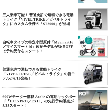
三人乗車可能！ 普通免許で運転できる電動
トライク「VIVEL TRIKE／ビベルトライ
ク」にカスタム仕様の「ST2000」が登場
自転車タイプの特定小型原付「MySmart16
／マイスマート16」改良モデルが50％OFF
で予約受付をスタート！
普通免許で運転できる電動トライク
「VIVEL TRIKE／ビベルトライク」の新モ
デルが9/15発売！
600Wモーター搭載 Acalie の電動キックボー
ド「EX15 PRO／EX15」の先行予約販売が
8/28スタート！