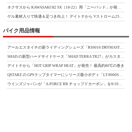
ネクサスから KAWASAKI H2 SX（18-22）用「ニーパッド」が発売！
ゲル素材入りで快適＆足つき向上！ デイトナから Vストローム250SX用「快適ロ
バイク用品情報
アールエスタイチの新ライディングシューズ「RSS016 DRYMASTER スト
SHAD の新型ハードサイドケース「SHAD TERRA TR27」がカスタムジ
デイトナから「HOT GRIP WRAP HEAT」が発売！ 最高約80℃の巻き
QSTARZ の GPSラップタイマーにシリーズ最小ボディ「LT-9000S」が
ウインズジャパンが「A-FORCE RR チョップドカーボン」を9/10発売！