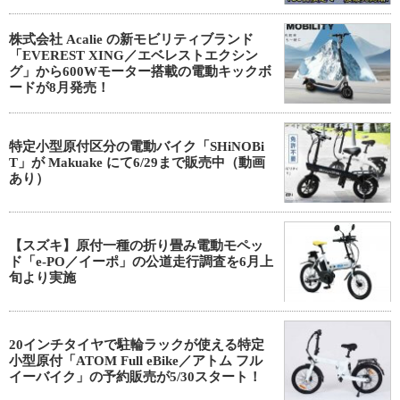
株式会社 Acalie の新モビリティブランド
「EVEREST XING／エベレストエクシン
グ」から600Wモーター搭載の電動キックボ
ードが8月発売！
特定小型原付区分の電動バイク「SHiNOBi
T」が Makuake にて6/29まで販売中（動画
あり）
【スズキ】原付一種の折り畳み電動モペッ
ド「e-PO／イーポ」の公道走行調査を6月上
旬より実施
20インチタイヤで駐輪ラックが使える特定
小型原付「ATOM Full eBike／アトム フル
イーバイク」の予約販売が5/30スタート！