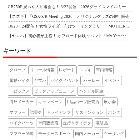
CB750F 展示や大抽選会も！ 8/22開催「2026グッドスマイルミーティン
【スズキ】「GSX-S/R Meeting 2026」オリジナルグッズの先行販売
10/23・24開催！ 女性ライダー向けツーリングラリー「MOTHER LAKE
【ヤマハ】初心者が主役！ オフロード体験イベント「My Yamaha off-r
キーワード
グローブ
リコール情報
レポート
スズキ
車両情報
電動バイク
ヤマハ
バイクイベント
ハーレー
イベント
トピックス
ピックアップニュース
ハンドル関連
海外メーカー
キャンペーン
用品パーツ販売店
展示会
マフラー
試乗会
トライアンフ
サスペンション
ホンダ
バイクパーツ
車両販売店
走行＆ライテク
電装品
マフラー関連
モータースポーツ
国内メーカー
ツーリング