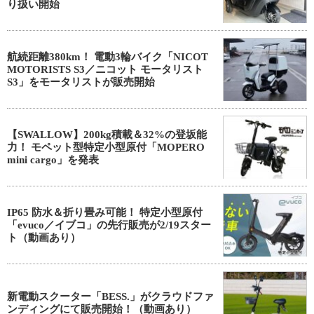
り扱い開始
航続距離380km！ 電動3輪バイク「NICOT
MOTORISTS S3／ニコット モータリスト
S3」をモータリストが販売開始
【SWALLOW】200kg積載＆32%の登坂能
力！ モペット型特定小型原付「MOPERO
mini cargo」を発表
IP65 防水＆折り畳み可能！ 特定小型原付
「evuco／イブコ」の先行販売が2/19スター
ト（動画あり）
新電動スクーター「BESS.」がクラウドファ
ンディングにて販売開始！（動画あり）