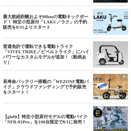
最大航続距離およそ80kmの電動キックボー
ド！ 特定小型原付「LAKU／ラク」の予約
販売を8/31よりスタート
普通免許で運転できる電動トライク
「VIVEL TRIKE／ビベルトライク」にハイ
パワーなカスタムモデルが追加！（動画あ
り）
長寿命バッテリー搭載の「WEZONE電動バ
イク」クラウドファンディングで予約販売
をスタート！
【glafit】特定小型原付モデルの電動バイク
「NFR-01Pro」を100台限定で8/1に発売！