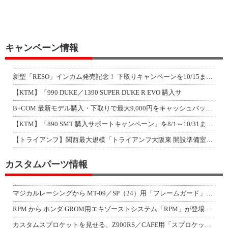
キャンペーン情報
新型「RESO」インカム発売記念！ 下取りキャンペーンを10/15まで延長して開
【KTM】「990 DUKE／1390 SUPER DUKE R EVO 購入サ
B+COM 最新モデル購入・下取りで最大9,000円をキャッシュバック！「B+F
【KTM】「890 SMT 購入サポートキャンペーン」を8/1～10/31まで実
【トライアンフ】関西最大規模「トライアンフ大阪東 開設準備室」がオープン！ 限定
カスタムパーツ情報
マジカルレーシングから MT-09／SP（24）用「フレームガード」が登場！
RPM から ホンダ GROM用エキゾーストシステム「RPM」が登場！（動画あり
カスタムスプロケットを見せる、Z900RS／CAFE用「スプロケットカバーフルキ