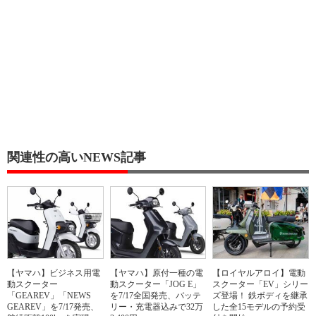
関連性の高いNEWS記事
【ヤマハ】ビジネス用電
【ヤマハ】原付一種の電
【ロイヤルアロイ】電動
動スクーター
動スクーター「JOG E」
スクーター「EV」シリー
「GEAREV」「NEWS
を7/17全国発売、バッテ
ズ登場！ 鉄ボディを継承
GEAREV」を7/17発売、
リー・充電器込みで32万
した全15モデルの予約受