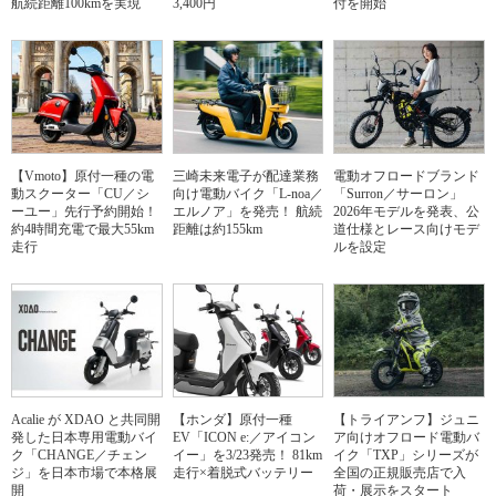
航続距離100kmを実現
3,400円
付を開始
【Vmoto】原付一種の電
三崎未来電子が配達業務
電動オフロードブランド
動スクーター「CU／シ
向け電動バイク「L-noa／
「Surron／サーロン」
ーユー」先行予約開始！
エルノア」を発売！ 航続
2026年モデルを発表、公
約4時間充電で最大55km
距離は約155km
道仕様とレース向けモデ
走行
ルを設定
Acalie が XDAO と共同開
【ホンダ】原付一種
【トライアンフ】ジュニ
発した日本専用電動バイ
EV「ICON e:／アイコン
ア向けオフロード電動バ
ク「CHANGE／チェン
イー」を3/23発売！ 81km
イク「TXP」シリーズが
ジ」を日本市場で本格展
走行×着脱式バッテリー
全国の正規販売店で入
開
荷・展示をスタート