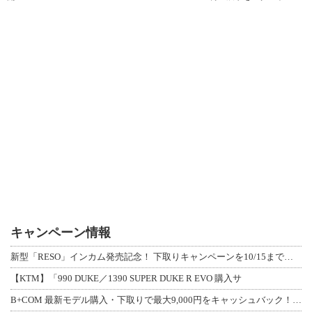
キャンペーン情報
新型「RESO」インカム発売記念！ 下取りキャンペーンを10/15まで延長して開
【KTM】「990 DUKE／1390 SUPER DUKE R EVO 購入サ
B+COM 最新モデル購入・下取りで最大9,000円をキャッシュバック！「B+F