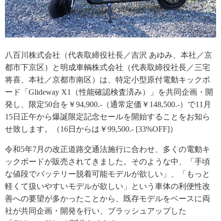
八百川株式会社（代表取締役社長／吉沢 あゆみ、本社／京
都市下京区）と明成車輌株式会社（代表取締役社長／三宅
将喜、本社／京都市南区）は、特定小型原付電動キックボ
ード「Glideway X1（性能確認検査済み）」を共同企画・開
発し、限定50台を￥94,900.-（通常定価￥148,500.-）で11月
15日正午から爆誕限定記念セールを開始することをお知ら
せ致します。（16日からは￥99,500.- [33%OFF]）
令和5年7月の改正道路交通法施行に合わせ、多くの電動キ
ックボードが販売されてきました。そのような中、「手頃
な値段でバッテリー脱着可能モデルが欲しい」、「もっと
軽くて扱いやすいモデルが欲しい」という車体の利便性改
善への要望が多かったことから、既存モデルをベースに両
社が共同企画・開発を行い、ブラッシュアップした