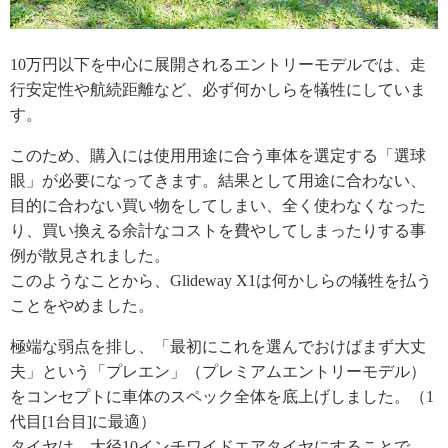
10万円以下を中心に展開されるエントリーモデルでは、走
行安定性や航続距離など、必ず何かしらを犠牲にしていま
す。
このため、購入には使用用途に合う車体を選定する「選球
眼」が必要になってきます。結果として用途に合わない、
目的に合わない買い物をしてしまい、全く使わなくなった
り、買い換える余計なコストを費やしてしまったりする事
例が散見されました。
このようなことから、Glideway X1は何かしらの犠牲を払う
ことをやめました。
極端な弱点を排し、「最初にこれを選んでおけばまず大丈
夫」という「プレエン」（プレミアムエントリーモデル）
をコンセプトに車体のスペック全体を底上げしました。（1
代目[1台目]に最適）
タイヤは、大径10インチワイドエアタイヤにすることで、