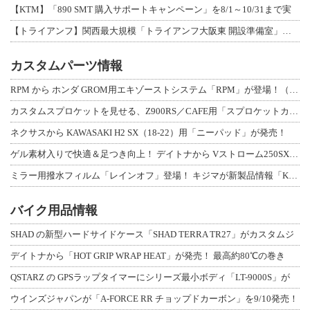
【KTM】「890 SMT 購入サポートキャンペーン」を8/1～10/31まで実
【トライアンフ】関西最大規模「トライアンフ大阪東 開設準備室」がオープン！ 限定
カスタムパーツ情報
RPM から ホンダ GROM用エキゾーストシステム「RPM」が登場！（動画あり
カスタムスプロケットを見せる、Z900RS／CAFE用「スプロケットカバーフルキ
ネクサスから KAWASAKI H2 SX（18-22）用「ニーパッド」が発売！
ゲル素材入りで快適＆足つき向上！ デイトナから Vストローム250SX用「快適ロ
ミラー用撥水フィルム「レインオフ」登場！ キジマが新製品情報「KIJIMA NE
バイク用品情報
SHAD の新型ハードサイドケース「SHAD TERRA TR27」がカスタムジ
デイトナから「HOT GRIP WRAP HEAT」が発売！ 最高約80℃の巻き
QSTARZ の GPSラップタイマーにシリーズ最小ボディ「LT-9000S」が
ウインズジャパンが「A-FORCE RR チョップドカーボン」を9/10発売！