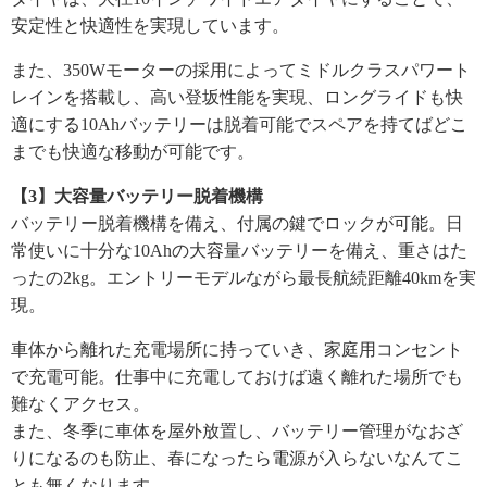
安定性と快適性を実現しています。
また、350Wモーターの採用によってミドルクラスパワート
レインを搭載し、高い登坂性能を実現、ロングライドも快
適にする10Ahバッテリーは脱着可能でスペアを持てばどこ
までも快適な移動が可能です。
【3】大容量バッテリー脱着機構
バッテリー脱着機構を備え、付属の鍵でロックが可能。日
常使いに十分な10Ahの大容量バッテリーを備え、重さはた
ったの2kg。エントリーモデルながら最長航続距離40kmを実
現。
車体から離れた充電場所に持っていき、家庭用コンセント
で充電可能。仕事中に充電しておけば遠く離れた場所でも
難なくアクセス。
また、冬季に車体を屋外放置し、バッテリー管理がなおざ
りになるのも防止、春になったら電源が入らないなんてこ
とも無くなります。