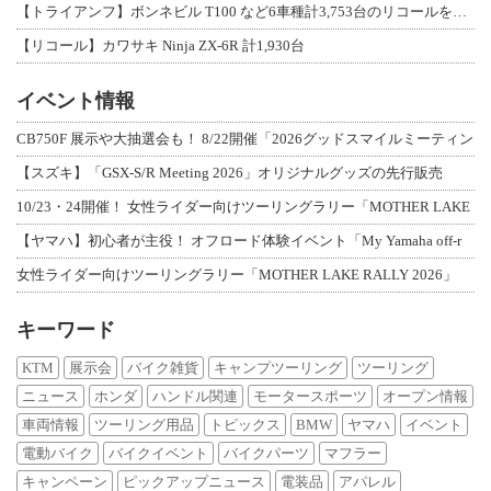
【トライアンフ】ボンネビル T100 など6車種計3,753台のリコールを発表
【リコール】カワサキ Ninja ZX-6R 計1,930台
イベント情報
CB750F 展示や大抽選会も！ 8/22開催「2026グッドスマイルミーティン
【スズキ】「GSX-S/R Meeting 2026」オリジナルグッズの先行販売
10/23・24開催！ 女性ライダー向けツーリングラリー「MOTHER LAKE
【ヤマハ】初心者が主役！ オフロード体験イベント「My Yamaha off-r
女性ライダー向けツーリングラリー「MOTHER LAKE RALLY 2026」
キーワード
KTM
展示会
バイク雑貨
キャンプツーリング
ツーリング
ニュース
ホンダ
ハンドル関連
モータースポーツ
オープン情報
車両情報
ツーリング用品
トピックス
BMW
ヤマハ
イベント
電動バイク
バイクイベント
バイクパーツ
マフラー
キャンペーン
ピックアップニュース
電装品
アパレル