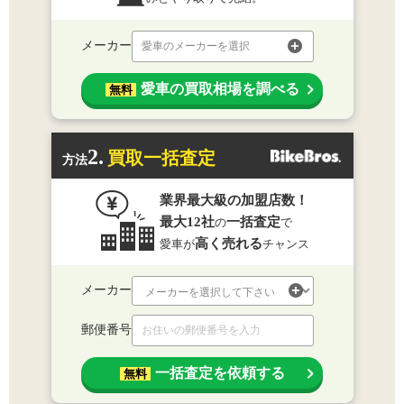
メーカー
愛車のメーカーを選択
愛車の買取相場を調べる
無料
2.
買取一括査定
方法
業界最大級の加盟店数！
最大12社
一括査定
の
で
高く売れる
愛車が
チャンス
メーカー
郵便番号
一括査定を依頼する
無料