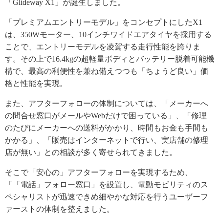
「Glideway X1」が誕生しました。
「プレミアムエントリーモデル」をコンセプトにしたX1
は、350Wモーター、10インチワイドエアタイヤを採用する
ことで、エントリーモデルを凌駕する走行性能を誇りま
す。その上で16.4kgの超軽量ボディとバッテリー脱着可能機
構で、最高の利便性を兼ね備えつつも「ちょうど良い」価
格と性能を実現。
また、アフターフォローの体制については、「メーカーへ
の問合せ窓口がメールやWebだけで困っている」、「修理
のたびにメーカーへの送料がかかり、時間もお金も手間も
かかる」、「販売はインターネットで行い、実店舗の修理
店が無い」との相談が多く寄せられてきました。
そこで「安心の」アフターフォローを実現するため、
「「電話」フォロー窓口」を設置し、電動モビリティのス
ペシャリストが迅速できめ細やかな対応を行うユーザーフ
ァーストの体制を整えました。