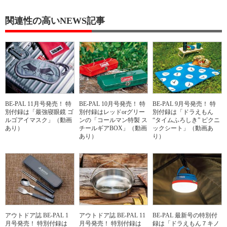
関連性の高いNEWS記事
BE-PAL 11月号発売！ 特
BE-PAL 10月号発売！ 特
BE-PAL 9月号発売！ 特
別付録は「最強寝眼鏡 ゴ
別付録はレッドorグリー
別付録は「ドラえもん
ルゴアイマスク」（動画
ンの「コールマン特製 ス
“タイムふろしき” ピクニ
あり）
チールギアBOX」（動画
ックシート」（動画あ
あり）
り）
アウトドア誌 BE-PAL 1
アウトドア誌 BE-PAL 11
BE-PAL 最新号の特別付
月号発売！ 特別付録は
月号発売！ 特別付録は
録は「ドラえもん７キノ