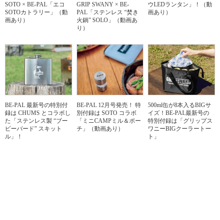
SOTO × BE-PAL「エコ
GRIP SWANY × BE-
ウLEDランタン」！（動
SOTOカトラリー」（動
PAL「ステンレス “焚き
画あり）
画あり）
火鍋” SOLO」（動画あ
り）
BE-PAL 最新号の特別付
BE-PAL 12月号発売！ 特
500ml缶が8本入るBIGサ
録は CHUMS とコラボし
別付録は SOTO コラボ
イズ！BE-PAL最新号の
た「ステンレス製 “ブー
「ミニCAMPミル＆ポー
特別付録は「グリップス
ビーバード” スキット
チ」（動画あり）
ワニーBIGクーラートー
ル」！
ト」