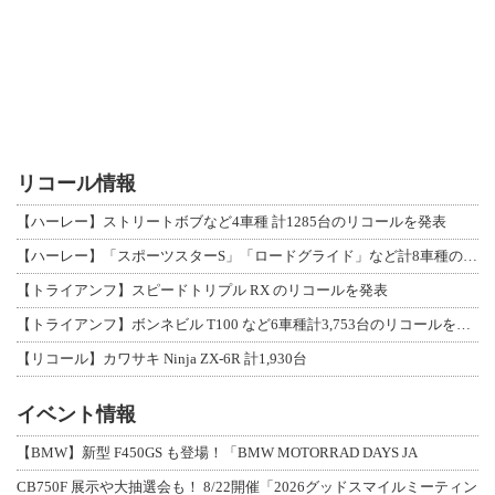
リコール情報
【ハーレー】ストリートボブなど4車種 計1285台のリコールを発表
【ハーレー】「スポーツスターS」「ロードグライド」など計8車種のリコールを発表
【トライアンフ】スピードトリプル RX のリコールを発表
【トライアンフ】ボンネビル T100 など6車種計3,753台のリコールを発表
【リコール】カワサキ Ninja ZX-6R 計1,930台
イベント情報
【BMW】新型 F450GS も登場！「BMW MOTORRAD DAYS JA
CB750F 展示や大抽選会も！ 8/22開催「2026グッドスマイルミーティン