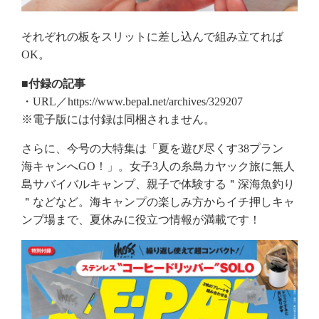
それぞれの板をスリットに差し込んで組み立てれば
OK。
■付録の記事
・URL／https://www.bepal.net/archives/329207
※電子版には付録は同梱されません。
さらに、今号の大特集は「夏を遊び尽くす38プラン
海キャンへGO！」。女子3人の糸島カヤック旅に無人
島サバイバルキャンプ、親子で体験する＂深海魚釣り
＂などなど。海キャンプの楽しみ方からイチ押しキャ
ンプ場まで、夏休みに役立つ情報が満載です！