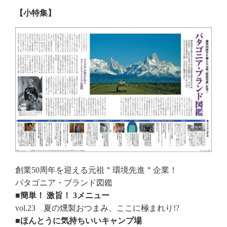
【小特集】
創業50周年を迎える元祖＂環境先進＂企業！
パタゴニア・ブランド図鑑
■簡単！ 激旨！ 3メニュー
vol.23 夏の燻製おつまみ、ここに極まれり!?
■ほんとうに気持ちいいキャンプ場