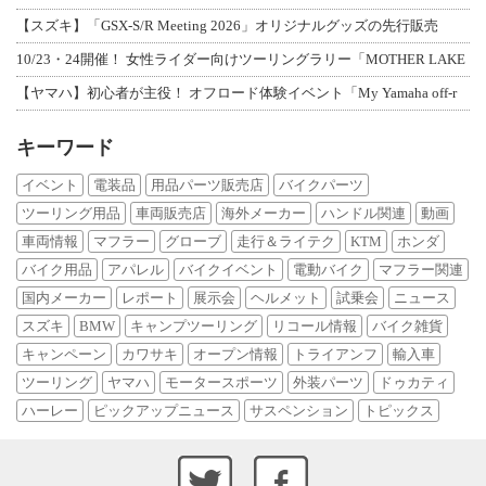
【スズキ】「GSX-S/R Meeting 2026」オリジナルグッズの先行販売
10/23・24開催！ 女性ライダー向けツーリングラリー「MOTHER LAKE
【ヤマハ】初心者が主役！ オフロード体験イベント「My Yamaha off-r
キーワード
イベント
電装品
用品パーツ販売店
バイクパーツ
ツーリング用品
車両販売店
海外メーカー
ハンドル関連
動画
車両情報
マフラー
グローブ
走行＆ライテク
KTM
ホンダ
バイク用品
アパレル
バイクイベント
電動バイク
マフラー関連
国内メーカー
レポート
展示会
ヘルメット
試乗会
ニュース
スズキ
BMW
キャンプツーリング
リコール情報
バイク雑貨
キャンペーン
カワサキ
オープン情報
トライアンフ
輸入車
ツーリング
ヤマハ
モータースポーツ
外装パーツ
ドゥカティ
ハーレー
ピックアップニュース
サスペンション
トピックス