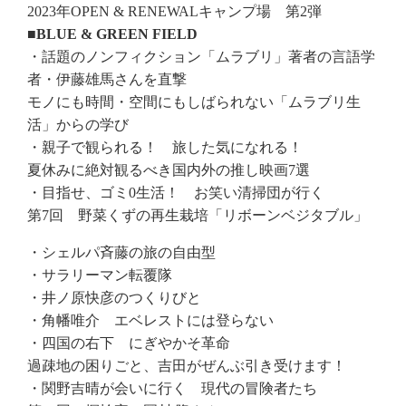
2023年OPEN & RENEWALキャンプ場 第2弾
■BLUE & GREEN FIELD
・話題のノンフィクション「ムラブリ」著者の言語学
者・伊藤雄馬さんを直撃
モノにも時間・空間にもしばられない「ムラブリ生
活」からの学び
・親子で観られる！ 旅した気になれる！
夏休みに絶対観るべき国内外の推し映画7選
・目指せ、ゴミ0生活！ お笑い清掃団が行く
第7回 野菜くずの再生栽培「リボーンベジタブル」
・シェルパ斉藤の旅の自由型
・サラリーマン転覆隊
・井ノ原快彦のつくりびと
・角幡唯介 エベレストには登らない
・四国の右下 にぎやかそ革命
過疎地の困りごと、吉田がぜんぶ引き受けます！
・関野吉晴が会いに行く 現代の冒険者たち