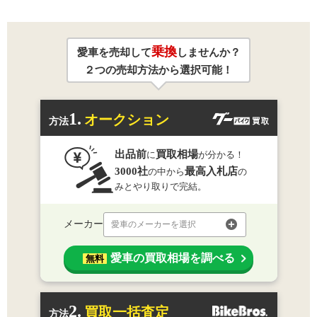
乗換
愛車を売却して
しませんか？
２つの売却方法から選択可能！
1.
オークション
方法
出品前
買取相場
に
が分かる！
3000社
最高入札店
の中から
の
みとやり取りで完結。
メーカー
愛車のメーカーを選択
愛車の買取相場を調べる
無料
2.
買取一括査定
方法