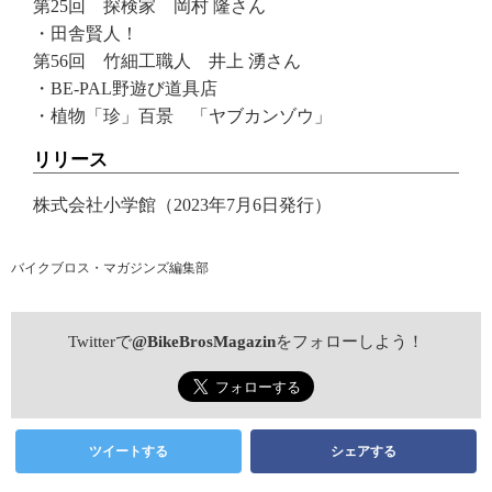
第25回 探検家 岡村 隆さん
・田舎賢人！
第56回 竹細工職人 井上 湧さん
・BE-PAL野遊び道具店
・植物「珍」百景 「ヤブカンゾウ」
リリース
株式会社小学館（2023年7月6日発行）
バイクブロス・マガジンズ編集部
Twitterで
@BikeBrosMagazin
をフォローしよう！
ツイートする
シェアする