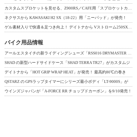
カスタムスプロケットを見せる、Z900RS／CAFE用「スプロケットカバーフルキ
ネクサスから KAWASAKI H2 SX（18-22）用「ニーパッド」が発売！
ゲル素材入りで快適＆足つき向上！ デイトナから Vストローム250SX用「快適ロ
バイク用品情報
アールエスタイチの新ライディングシューズ「RSS016 DRYMASTER スト
SHAD の新型ハードサイドケース「SHAD TERRA TR27」がカスタムジ
デイトナから「HOT GRIP WRAP HEAT」が発売！ 最高約80℃の巻き
QSTARZ の GPSラップタイマーにシリーズ最小ボディ「LT-9000S」が
ウインズジャパンが「A-FORCE RR チョップドカーボン」を9/10発売！