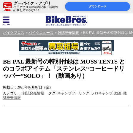
グーバイク・アプリ
ダウンロード
バイクブロスの新着記事・話題の
記事を見逃さない！
バイクブロス
バイクニュース
雑誌発売情報
BE-PAL 最新号の特別付録は
BE-PAL 最新号の特別付録は MOSS TENTS と
のコラボアイテム「ステンレス“コーヒードリ
ッパー”SOLO」！（動画あり）
掲載日：2023年07月07日（金）
カテゴリー:
雑誌発売情報
タグ:
キャンプツーリング
,
ソロキャンプ
,
動画
,
雑
誌発売情報