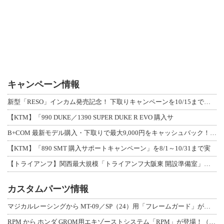
キャンペーン情報
新型「RESO」インカム発売記念！ 下取りキャンペーンを10/15まで延長して開
【KTM】「990 DUKE／1390 SUPER DUKE R EVO 購入サ
B+COM 最新モデル購入・下取りで最大9,000円をキャッシュバック！「B+F
【KTM】「890 SMT 購入サポートキャンペーン」を8/1～10/31まで実
【トライアンフ】関西最大規模「トライアンフ大阪東 開設準備室」がオープン！ 限定
カスタムパーツ情報
マジカルレーシングから MT-09／SP（24）用「フレームガード」が登場！
RPM から ホンダ GROM用エキゾーストシステム「RPM」が登場！（動画あり