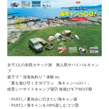
女子3人の糸島カヤック旅 無人島サバイバルキャン
プ
親子で＂深海魚釣り＂体験 etc.
「夏を遊び尽くす38プラン 海キャンへGO！」
絶景シーサイドキャンプ場⑦ 海遊びギアBEST⑲
・PART1／夏休みに行きたい海キャン旅
・PART2／海キャンを100%楽しむコツ⑳