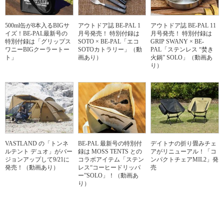
500ml缶が8本入るBIGサ
アウトドア誌 BE-PAL 1
アウトドア誌 BE-PAL 11
イズ！BE-PAL最新号の
月号発売！ 特別付録は
月号発売！ 特別付録は
特別付録は「グリップス
SOTO × BE-PAL「エコ
GRIP SWANY × BE-
ワニーBIGクーラートー
SOTOカトラリー」（動
PAL「ステンレス “焚き
ト」
画あり）
火鍋” SOLO」（動画あ
り）
VASTLAND の「トンネ
BE-PAL 最新号の特別付
デイトナの折り畳みチェ
ルテント デュオ」がバー
録は MOSS TENTS との
アがリニューアル！「コ
ジョンアップして9/21に
コラボアイテム「ステン
ンパクトチェアMIL2」発
発売！（動画あり）
レス“コーヒードリッパ
売
ー”SOLO」！（動画あ
り）