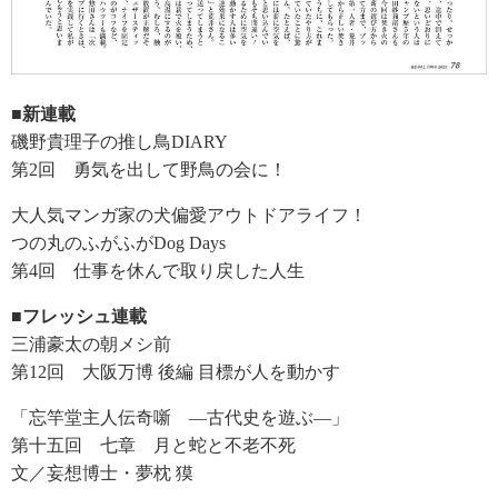
■新連載
磯野貴理子の推し鳥DIARY
第2回 勇気を出して野鳥の会に！
大人気マンガ家の犬偏愛アウトドアライフ！
つの丸のふがふがDog Days
第4回 仕事を休んで取り戻した人生
■フレッシュ連載
三浦豪太の朝メシ前
第12回 大阪万博 後編 目標が人を動かす
「忘竿堂主人伝奇噺 ―古代史を遊ぶ―」
第十五回 七章 月と蛇と不老不死
文／妄想博士・夢枕 獏