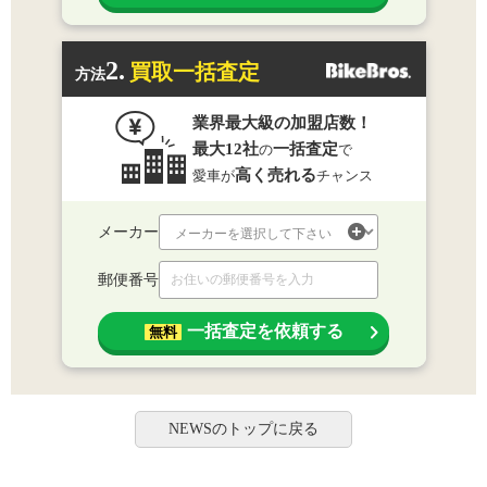
2.
買取一括査定
方法
業界最大級の加盟店数！
最大12社
一括査定
の
で
高く売れる
愛車が
チャンス
メーカー
郵便番号
一括査定を依頼する
無料
NEWSのトップに戻る