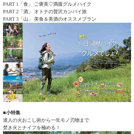
PART 1「食」 ご褒美♡満腹グルメハイク
PART 2「酒」 オトナの贅沢カンパイ旅
PART 3「山」 美食＆美酒のオススメプラン
■小特集
達人の火おこし術から一生モノ刃物まで
焚き火とナイフを極める！