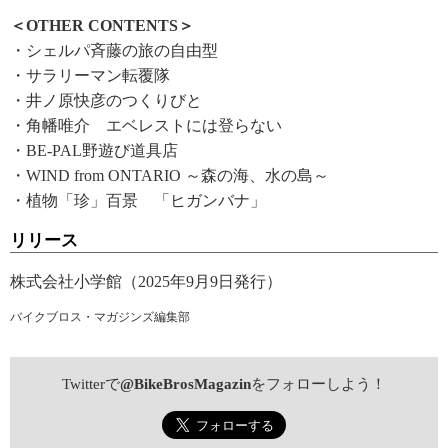
＜OTHER CONTENTS＞
・シェルパ斉藤の旅の自由型
・サラリーマン転覆隊
・井ノ原快彦のつくりびと
・角幡唯介 エベレストには登らない
・BE-PAL野遊び道具店
・WIND from ONTARIO ～森の海、水の島～
・植物「珍」百景 「ヒガンバナ」
リリース
株式会社小学館（2025年9月9日発行）
バイクブロス・マガジンズ編集部
Twitterで
@BikeBrosMagazin
をフォローしよう！