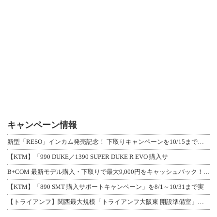
キャンペーン情報
新型「RESO」インカム発売記念！ 下取りキャンペーンを10/15まで延長して開
【KTM】「990 DUKE／1390 SUPER DUKE R EVO 購入サ
B+COM 最新モデル購入・下取りで最大9,000円をキャッシュバック！「B+F
【KTM】「890 SMT 購入サポートキャンペーン」を8/1～10/31まで実
【トライアンフ】関西最大規模「トライアンフ大阪東 開設準備室」がオープン！ 限定