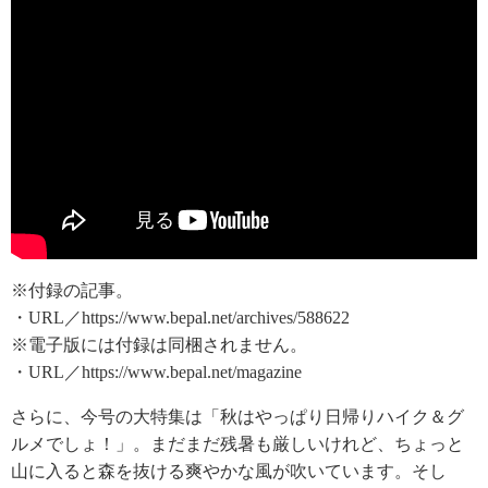
※付録の記事。
・URL／https://www.bepal.net/archives/588622
※電子版には付録は同梱されません。
・URL／https://www.bepal.net/magazine
さらに、今号の大特集は「秋はやっぱり日帰りハイク＆グ
ルメでしょ！」。まだまだ残暑も厳しいけれど、ちょっと
山に入ると森を抜ける爽やかな風が吹いています。そし