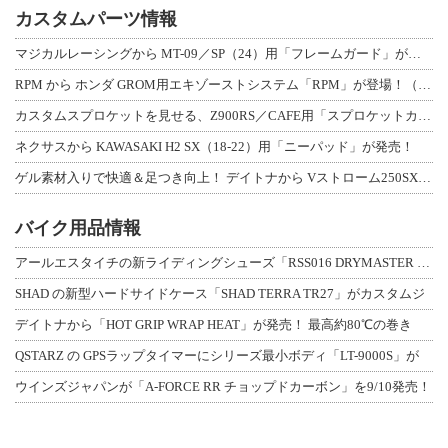
カスタムパーツ情報
マジカルレーシングから MT-09／SP（24）用「フレームガード」が登場！
RPM から ホンダ GROM用エキゾーストシステム「RPM」が登場！（動画あり
カスタムスプロケットを見せる、Z900RS／CAFE用「スプロケットカバーフルキ
ネクサスから KAWASAKI H2 SX（18-22）用「ニーパッド」が発売！
ゲル素材入りで快適＆足つき向上！ デイトナから Vストローム250SX用「快適ロ
バイク用品情報
アールエスタイチの新ライディングシューズ「RSS016 DRYMASTER スト
SHAD の新型ハードサイドケース「SHAD TERRA TR27」がカスタムジ
デイトナから「HOT GRIP WRAP HEAT」が発売！ 最高約80℃の巻き
QSTARZ の GPSラップタイマーにシリーズ最小ボディ「LT-9000S」が
ウインズジャパンが「A-FORCE RR チョップドカーボン」を9/10発売！