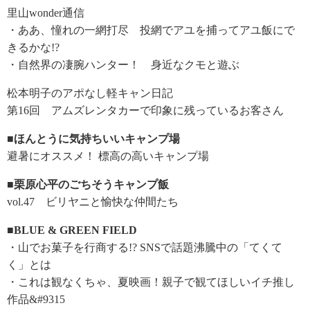
里山wonder通信
・ああ、憧れの一網打尽 投網でアユを捕ってアユ飯にで
きるかな!?
・自然界の凄腕ハンター！ 身近なクモと遊ぶ
松本明子のアポなし軽キャン日記
第16回 アムズレンタカーで印象に残っているお客さん
■ほんとうに気持ちいいキャンプ場
避暑にオススメ！ 標高の高いキャンプ場
■栗原心平のごちそうキャンプ飯
vol.47 ビリヤニと愉快な仲間たち
■BLUE & GREEN FIELD
・山でお菓子を行商する!? SNSで話題沸騰中の「てくて
く」とは
・これは観なくちゃ、夏映画！親子で観てほしいイチ推し
作品&#9315