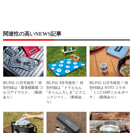
関連性の高いNEWS記事
BE-PAL 11月号発売！ 特
BE-PAL 9月号発売！ 特
BE-PAL 12月号発売！ 特
別付録は「最強寝眼鏡 ゴ
別付録は「ドラえもん
別付録は SOTO コラボ
ルゴアイマスク」（動画
“タイムふろしき” ピクニ
「ミニCAMPミル＆ポー
あり）
ックシート」（動画あ
チ」（動画あり）
り）