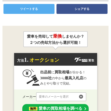
ツイートする
シェアする
乗換
愛車を売却して
しませんか？
２つの売却方法から選択可能！
1.
オークション
方法
出品前
買取相場
に
が分かる！
3000社
最高入札店
の中から
の
みとやり取りで完結。
メーカー
愛車のメーカーを選択
愛車の買取相場を調べる
無料