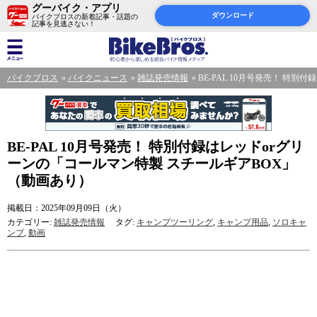
グーバイク・アプリ
ダウンロード
バイクブロスの新着記事・話題の
記事を見逃さない！
バイクブロス
バイクニュース
雑誌発売情報
BE-PAL 10月号発売！ 特
BE-PAL 10月号発売！ 特別付録はレッドorグリ
ーンの「コールマン特製 スチールギアBOX」
（動画あり）
掲載日：2025年09月09日（火）
カテゴリー:
雑誌発売情報
タグ:
キャンプツーリング
,
キャンプ用品
,
ソロキャ
ンプ
,
動画