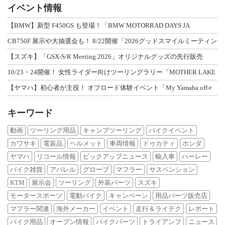
イベント情報
【BMW】新型 F450GS も登場！「BMW MOTORRAD DAYS JA
CB750F 展示や大抽選会も！ 8/22開催「2026グッドスマイルミーティン
【スズキ】「GSX-S/R Meeting 2026」オリジナルグッズの先行販売
10/23・24開催！ 女性ライダー向けツーリングラリー「MOTHER LAKE
【ヤマハ】初心者が主役！ オフロード体験イベント「My Yamaha off-r
キーワード
動画
ツーリング用品
キャンプツーリング
バイクイベント
カワサキ
電装品
ヘルメット
車両情報
ドゥカティ
ホンダ
ヤマハ
リコール情報
ピックアップニュース
輸入車
ハーレー
バイク雑貨
アパレル
グローブ
マフラー
サスペンション
KTM
展示会
ツーリング
外装パーツ
スズキ
モータースポーツ
電動バイク
キャンペーン
用品パーツ販売店
マフラー関連
海外メーカー
イベント
走行＆ライテク
レポート
バイク用品
オープン情報
バイクパーツ
トライアンフ
ニュース