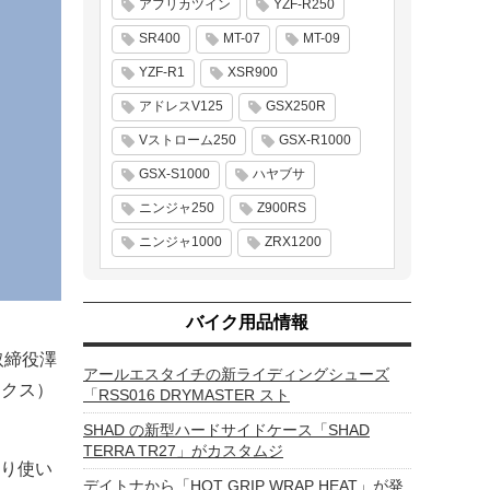
アフリカツイン
YZF-R250
SR400
MT-07
MT-09
YZF-R1
XSR900
アドレスV125
GSX250R
Vストローム250
GSX-R1000
GSX-S1000
ハヤブサ
ニンジャ250
Z900RS
ニンジャ1000
ZRX1200
バイク用品情報
取締役澤
アールエスタイチの新ライディングシューズ
エックス）
「RSS016 DRYMASTER スト
SHAD の新型ハードサイドケース「SHAD
TERRA TR27」がカスタムジ
り使い
デイトナから「HOT GRIP WRAP HEAT」が発