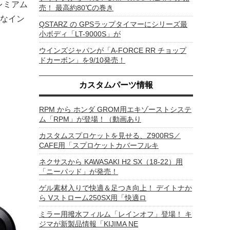
レミアム
売！ 最高約80℃の巻き
なイン
QSTARZ の GPSラップタイマーにシリーズ最
小ボディ「LT-9000S」が
ウインズジャパンが「A-FORCE RR チョップ
ドカーボン」を9/10発売！
カスタムパーツ情報
RPM から ホンダ GROM用エキゾーストシステ
ム「RPM」が登場！（動画あり
カスタムスプロケットを見せる、Z900RS／
CAFE用「スプロケットカバーフルキ
ネクサスから KAWASAKI H2 SX（18-22）用
「ニーパッド」が発売！
ゲル素材入りで快適＆足つき向上！ デイトナか
ら Vストローム250SX用「快適ロ
ミラー用撥水フィルム「レインオフ」登場！ キ
ジマが新製品情報「KIJIMA NE