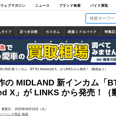
ウェブマガジン
ニュース
ブランド検索
バイク買取
バイクブロス・
原付＆ミニバイ
スポーツ＆ネイ
アメリカン＆ツ
ビッグスクータ
オフロード
バージンハーレ
バージンBMW
バージンドゥカ
バージントライ
ニュース
車両情報
イベント
キャンペ
トピック
バイク用
バイクパ
書籍・
サポート
お知らせ
ブランドを検
ブランドボイ
バイク買取
マガジンズ
ク
キッド
アラー
ー
ー
ティ
アンフ
TOP
ーン
ス
品
ーツ
DVD
索
ス
入ガイド
足つき比較
カスタム
絶版ミドルバイク
特集記
入ガイド
ンダ
マハ
ズキ
ワサキ
カスタム
ホンダ
ヤマハ
スズキ
カワサキ
道の駅調査隊
ツーリング情報局
日本の道50選
国道めぐり
林道ツーリング
絶版ミドルバイク
ホンダ
ヤマハ
スズキ
カワサキ
覧
一覧
一覧
LAND 新インカム「BT R1 Advanced X」が LINKS から発売！（動画あり）
の MIDLAND 新インカム「B
nced X」が LINKS から発売！
 更新日： 2025年09月16日（火）
ツーリング用品
,
動画