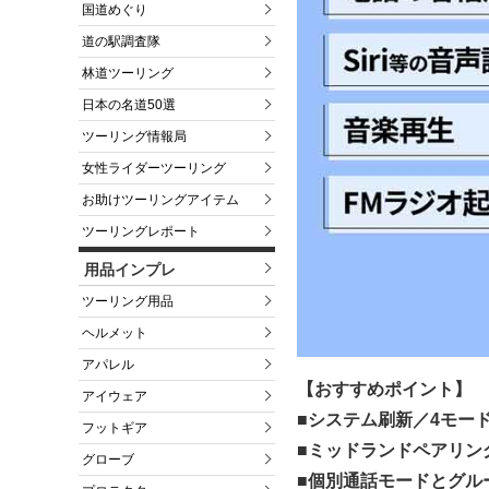
国道めぐり
道の駅調査隊
林道ツーリング
日本の名道50選
ツーリング情報局
女性ライダーツーリング
お助けツーリングアイテム
ツーリングレポート
用品インプレ
ツーリング用品
ヘルメット
アパレル
【おすすめポイント】
アイウェア
■システム刷新／4モー
フットギア
■ミッドランドペアリン
グローブ
■個別通話モードとグル