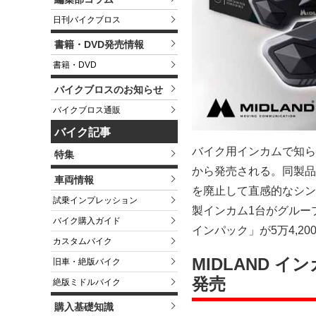
日刊バイクブロス
書籍・DVD発売情報
書籍・DVD
バイクブロスのお知らせ
バイクブロス通販
バイク記事
バイク用インカムで知られる 
特集
から発売される。同製品
車両情報
を廃止して直感的なシン
試乗インプレッション
製インカム1台がグルー
バイク購入ガイド
インパック」が5万4,2
カスタムバイク
MIDLAND イン
旧車・絶版バイク
発売
絶版ミドルバイク
購入基礎知識