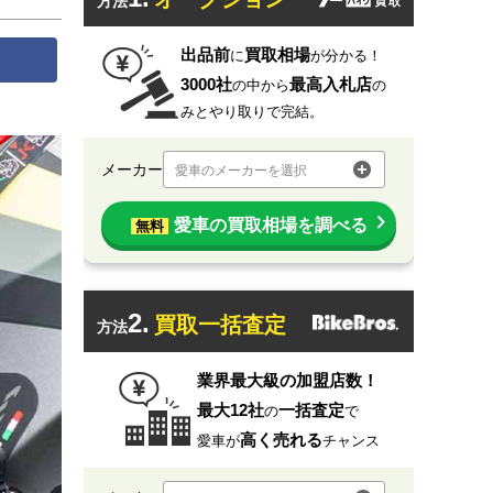
方法
出品前
買取相場
に
が分かる！
3000社
最高入札店
の中から
の
みとやり取りで完結。
メーカー
愛車のメーカーを選択
愛車の買取相場を調べる
無料
2.
買取一括査定
方法
業界最大級の加盟店数！
最大12社
一括査定
の
で
高く売れる
愛車が
チャンス