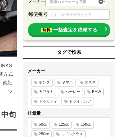
メーカー
郵便番号
一括査定を依頼する
無料
タグで検索
INKS
メーカー
替方式
、他社
ホンダ
ヤマハ
スズキ
、「ツ
カワサキ
ハーレー
BMW
ドゥカティ
トライアンフ
9月中旬
排気量
50cc
125cc
150cc
250cc
ミドルクラス