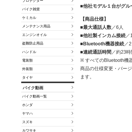
プロテクター
■他社モデル１台がグル
バイク雑貨
ケミカル
【商品仕様】
メンテナンス用品
■最大通話人数
／6人
エンジンオイル
■他社製インカム接続
／
盗難防止用品
■Bluetooth機器接続
／
■連続通話時間
／約23時
ハンドル
※ すべてのBlueto
電装類
商品の仕様変更・バージ
外装類
ます。
タイヤ
バイク動画
バイク動画一覧
ホンダ
ヤマハ
スズキ
カワサキ