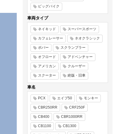
ビッグバイク
車両タイプ
ネイキッド
スーパースポーツ
カフェレーサー
ネオクラシック
ボバー
スクランブラー
オフロード
アドベンチャー
アメリカン
クルーザー
スクーター
絶版・旧車
車名
PCX
エイプ50
モンキー
CBR250RR
CRF250F
CB400
CBR1000RR
CB1100
CB1300