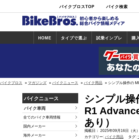
バイクブロスTOP
バイク検索
中古バイ
カタログ検
ショップ検
ク・新車検
索
索
索
HOME
タイプで選ぶ
試乗インプレ
購
スポーツ＆ネ
原付＆ミニバ
アメリカン＆
ビッグスクー
オフロード
試乗インプレ
ホンダ
ヤマハ
スズキ
カワサキ
ハーレー
BMW
トライアンフ
ドゥカティ
購
ホ
ヤ
ス
カ
イキッド
イク
クルーザー
ター
一覧
一
バイクブロス
マガジンズ
バイクニュース
バイク用品
シンプル操作の MID
シンプル操作
バイクニュース
R1 Adva
バイク車両
全てのバイク車両情報
あり）
国内メーカー
掲載日： 2025年09月16日（火）
海外メーカー
カテゴリー:
バイク用品
タグ: