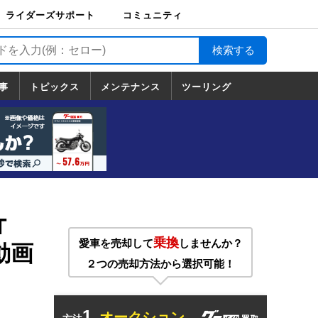
ライダーズサポート
コミュニティ
ライダーズサポート
バイク輸送
バイクガレージライ
バイク車両保険
ロードサービス
バイク試乗
コミュニティ
日記
ツーリング
カスタム
TOP
フ
TOP
事
トピックス
メンテナンス
ツーリング
トピックス
ホンダ
ヤマハ
スズキ
カワサキ
ハーレーダ
BMW
ドゥカティ
トライアン
メンテナンス
基本整備
部位別メンテ
工具の使い方
ツール100選
メンテのうん
一覧
ビッドソン
フ
一覧
ちく
T
乗換
愛車を売却して
しませんか？
（動画
２つの売却方法から選択可能！
1.
オークション