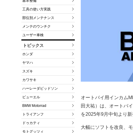
基本整備
工具の使い方実践
部位別メンテナンス
メンテのウンチク
ユーザー車検
トピックス
ホンダ
ヤマハ
スズキ
カワサキ
ハーレーダビッドソン
ビューエル
オートバイ用インカムMI
田大祐）は、オートバイ用Bl
BMW Motorrad
を2025年9月中旬より
トライアンフ
ドゥカティ
大幅にソフトを改良、モ
モトグッツィ