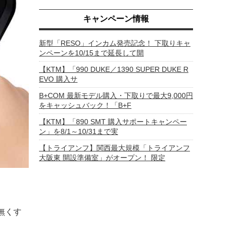
キャンペーン情報
新型「RESO」インカム発売記念！ 下取りキャ
ンペーンを10/15まで延長して開
【KTM】「990 DUKE／1390 SUPER DUKE R
EVO 購入サ
B+COM 最新モデル購入・下取りで最大9,000円
をキャッシュバック！「B+F
【KTM】「890 SMT 購入サポートキャンペー
ン」を8/1～10/31まで実
【トライアンフ】関西最大規模「トライアンフ
大阪東 開設準備室」がオープン！ 限定
無くす