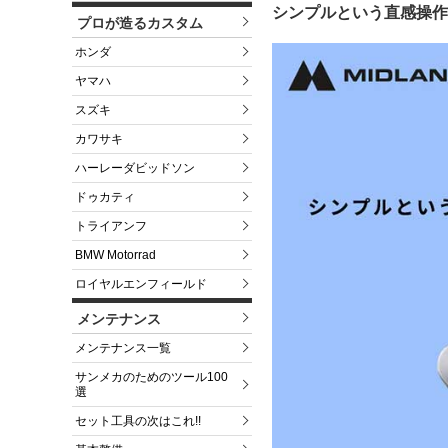
シンプルという直感操作
プロが造るカスタム
ホンダ
ヤマハ
スズキ
カワサキ
ハーレーダビッドソン
ドゥカティ
トライアンフ
BMW Motorrad
ロイヤルエンフィールド
メンテナンス
メンテナンス一覧
サンメカのためのツール100
選
セット工具の次はこれ!!