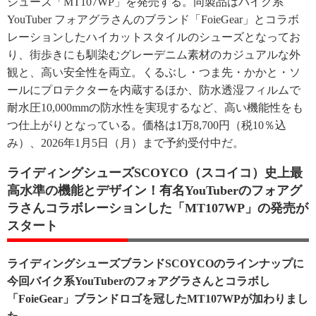
シューズ「MT107WP」を発売する。同製品はバイク系
YouTuber フォアグラさんのブランド「FoieGear」とコラボ
レーションしたハイカットスタイルのシューズとなってお
り、街歩きにも馴染むグレーデニム素材のカジュアルな外
観と、高い安全性を両立。くるぶし・つま先・かかと・ソ
ールにプロテクターを内蔵するほか、防水透湿フィルムで
耐水圧10,000mmの防水性を実現するなど、高い機能性をも
つ仕上がりとなっている。価格は1万8,700円（税10％込
み）、2026年1月5日（月）まで予約受付中だ。
ライディングシューズSCOYCO（スコイコ）史上最
高水準の機能とデザイン！有名YouTuberのフォアグ
ラさんコラボレーションした「MT107WP」の発売が
スタート
ライディングシューズブランドSCOYCOのラインナップに
今回バイク系YouTuberのフォアグラさんとコラボし
「FoieGear」ブランドロゴを冠したMT107WPが加わりまし