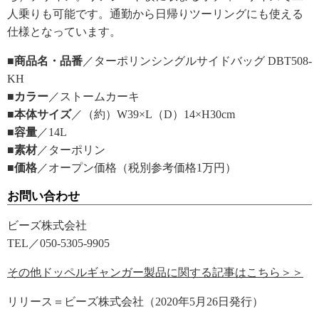
人乗りも可能です。通勤から日帰りツーリングにも使える
仕様となっています。
■商品名・品番
／ターポリンシングルサイドバッグ DBT508-
KH
■カラー
／ストームカーキ
■本体サイズ
／（約）W39×L（D）14×H30cm
■容量
／14L
■素材
／ターポリン
■価格
／オープン価格（税別参考価格1万円）
お問い合わせ
ビーズ株式会社
TEL／050-5305-9905
その他ドッペルギャンガー製品に関する記事はこちら＞＞
リリース＝ビーズ株式会社（2020年5月26日発行）