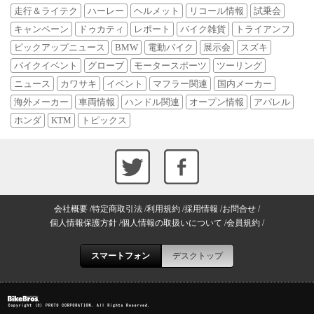
走行＆ライテク
ハーレー
ヘルメット
リコール情報
試乗会
キャンペーン
ドゥカティ
レポート
バイク雑貨
トライアンフ
ピックアップニュース
BMW
電動バイク
展示会
スズキ
バイクイベント
グローブ
モータースポーツ
ツーリング
ニュース
カワサキ
イベント
マフラー関連
国内メーカー
海外メーカー
車両情報
ハンドル関連
オープン情報
アパレル
ホンダ
KTM
トピックス
会社概要
特定商取引法
利用規約
採用情報
お問合せ
個人情報保護方針
個人情報の取扱いについて
会員規約
スマートフォン
デスクトップ