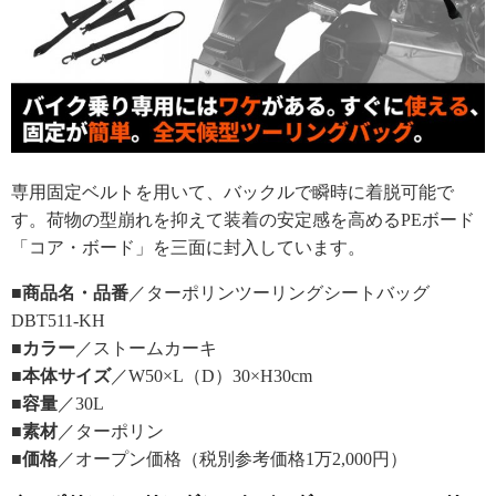
専用固定ベルトを用いて、バックルで瞬時に着脱可能で
す。荷物の型崩れを抑えて装着の安定感を高めるPEボード
「コア・ボード」を三面に封入しています。
■商品名・品番
／ターポリンツーリングシートバッグ
DBT511-KH
■カラー
／ストームカーキ
■本体サイズ
／W50×L（D）30×H30cm
■容量
／30L
■素材
／ターポリン
■価格
／オープン価格（税別参考価格1万2,000円）