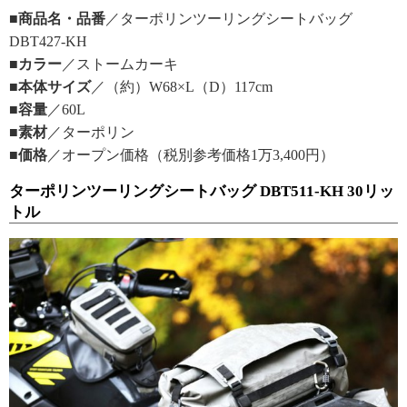
■商品名・品番
／ターポリンツーリングシートバッグ
DBT427-KH
■カラー
／ストームカーキ
■本体サイズ
／（約）W68×L（D）117cm
■容量
／60L
■素材
／ターポリン
■価格
／オープン価格（税別参考価格1万3,400円）
ターポリンツーリングシートバッグ DBT511-KH 30リッ
トル