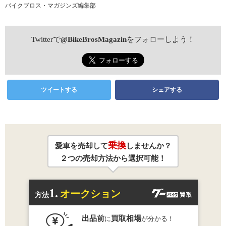
バイクブロス・マガジンズ編集部
Twitterで
@BikeBrosMagazin
をフォローしよう！
ツイートする
シェアする
乗換
愛車を売却して
しませんか？
２つの売却方法から選択可能！
1.
オークション
方法
出品前
買取相場
に
が分かる！