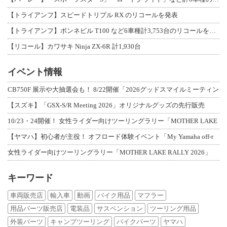
【トライアンフ】スピードトリプル RX のリコールを発表
【トライアンフ】ボンネビル T100 など6車種計3,753台のリコールを発表
【リコール】カワサキ Ninja ZX-6R 計1,930台
イベント情報
CB750F 展示や大抽選会も！ 8/22開催「2026グッドスマイルミーティン
【スズキ】「GSX-S/R Meeting 2026」オリジナルグッズの先行販売
10/23・24開催！ 女性ライダー向けツーリングラリー「MOTHER LAKE
【ヤマハ】初心者が主役！ オフロード体験イベント「My Yamaha off-r
女性ライダー向けツーリングラリー「MOTHER LAKE RALLY 2026」
キーワード
車両販売店
輸入車
動画
バイク用品
マフラー
用品パーツ販売店
電装品
サスペンション
ツーリング用品
外装パーツ
キャンプツーリング
バイクパーツ
ヤマハ