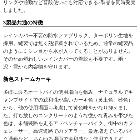
リングや通勤など普段使いにも対応できる3製品を同時発売
しました。
3製品共通の特徴
レインカバー不要の防水ファブリック、ターポリン生地を
採用。縫製では無く熱溶着されているため、通常の縫製品
のようにミシン目から水が入ってくることがありません。
そのため煩わしいレインカバーの着脱も不要です。雨・
泥・雪から内容物を守ります。
新色ストームカーキ
多岐に渡るオートバイの使用場面を鑑み、ナチュラルでキ
ャンプサイトでの親和性が高いカーキ色（黄土色、砂色）
から、他の使用場面も考慮して黄色味をかなり抑えまし
た。打ち放しのコンクリートのような微かな青みを帯びた
色は、未舗装路を走るアドベンチャーバイク、街中のカフ
ェレーサー、高速道路でのツアラー、最近増えているバイ
ク通勤など、あらゆる場面で違和感なく使用できます。