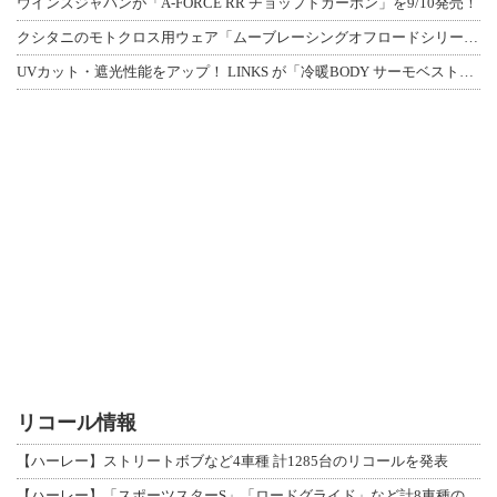
ウインズジャパンが「A-FORCE RR チョップドカーボン」を9/10発売！
クシタニのモトクロス用ウェア「ムーブレーシングオフロードシリーズ」3アイテムが登
UVカット・遮光性能をアップ！ LINKS が「冷暖BODY サーモベスト」改良
リコール情報
【ハーレー】ストリートボブなど4車種 計1285台のリコールを発表
【ハーレー】「スポーツスターS」「ロードグライド」など計8車種のリコールを発表