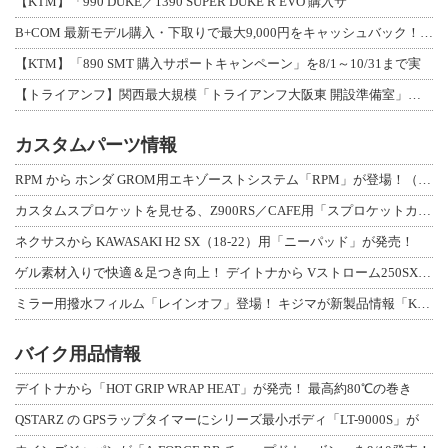
【KTM】「990 DUKE／1390 SUPER DUKE R EVO 購入サ
B+COM 最新モデル購入・下取りで最大9,000円をキャッシュバック！「B+F
【KTM】「890 SMT 購入サポートキャンペーン」を8/1～10/31まで実
【トライアンフ】関西最大規模「トライアンフ大阪東 開設準備室」がオープン！ 限定
カスタムパーツ情報
RPM から ホンダ GROM用エキゾーストシステム「RPM」が登場！（動画あり
カスタムスプロケットを見せる、Z900RS／CAFE用「スプロケットカバーフルキ
ネクサスから KAWASAKI H2 SX（18-22）用「ニーパッド」が発売！
ゲル素材入りで快適＆足つき向上！ デイトナから Vストローム250SX用「快適ロ
ミラー用撥水フィルム「レインオフ」登場！ キジマが新製品情報「KIJIMA NE
バイク用品情報
デイトナから「HOT GRIP WRAP HEAT」が発売！ 最高約80℃の巻き
QSTARZ の GPSラップタイマーにシリーズ最小ボディ「LT-9000S」が