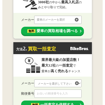
3000社
最高入札店
の中から
の
みとやり取りで完結。
メーカー
愛車のメーカーを選択
愛車の買取相場を調べる
無料
2.
買取一括査定
方法
業界最大級の加盟店数！
最大12社
一括査定
の
で
高く売れる
愛車が
チャンス
メーカー
郵便番号
一括査定を依頼する
無料