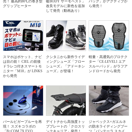
売！ 最高約80℃の巻き型
暖BODY サーモベスト」
バッグ」がアクティブか
グリップヒーター
改良モデルに新色を追加
ら発売！
して発売（動画あり）
スマホはポケット、ナビ
クシタニから新作ライデ
軽量・高通気のプロテク
は目の前！ CIEL の前後
ィングシューズ「フロー
ター「CE-LEVEL1 エア
ドラレコ付きスマートモ
シューズ」「アドーネシ
スルーパッド」がラフア
ニター「M18」が LINKS
ューズ」が登場！
ンドロードから発売
から発売
パールビガーブルーを再
デイトナから高強度トッ
ジャペックス×ガエルネ
現！ スズキコラボの
ププレートの「クロスリ
の防水ライディングブー
「B+COM 7X EVO
ンクキャリア」発売！
ツ「パンテーラ スカイ