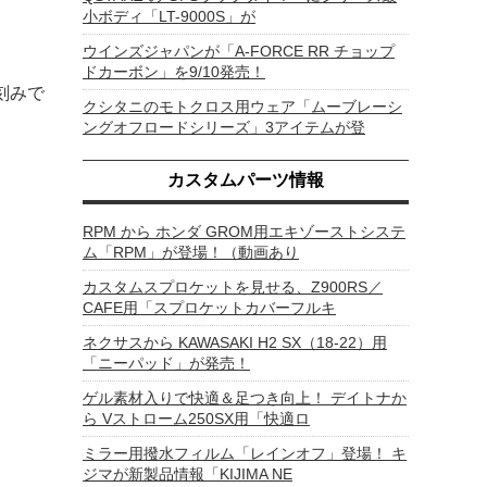
小ボディ「LT-9000S」が
ウインズジャパンが「A-FORCE RR チョップ
ドカーボン」を9/10発売！
刻みで
クシタニのモトクロス用ウェア「ムーブレーシ
ングオフロードシリーズ」3アイテムが登
カスタムパーツ情報
RPM から ホンダ GROM用エキゾーストシステ
ム「RPM」が登場！（動画あり
カスタムスプロケットを見せる、Z900RS／
CAFE用「スプロケットカバーフルキ
ネクサスから KAWASAKI H2 SX（18-22）用
「ニーパッド」が発売！
ゲル素材入りで快適＆足つき向上！ デイトナか
ら Vストローム250SX用「快適ロ
ミラー用撥水フィルム「レインオフ」登場！ キ
ジマが新製品情報「KIJIMA NE