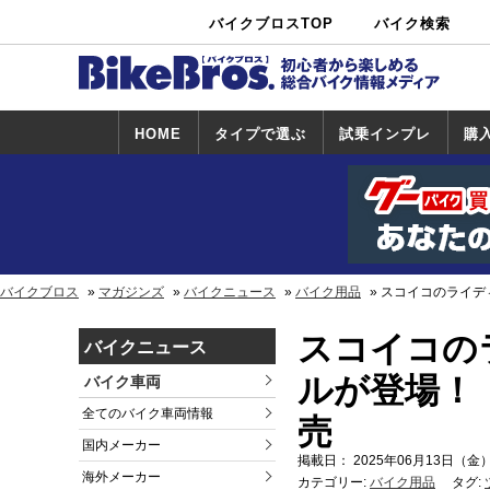
バイクブロスTOP
バイク検索
中古バイ
カタログ検
ショップ検
ク・新車検
索
索
索
HOME
タイプで選ぶ
試乗インプレ
購
スポーツ＆ネ
原付＆ミニバ
アメリカン＆
ビッグスクー
オフロード
試乗インプレ
ホンダ
ヤマハ
スズキ
カワサキ
ハーレー
BMW
トライアンフ
ドゥカティ
購
ホ
ヤ
ス
カ
イキッド
イク
クルーザー
ター
一覧
一
バイクブロス
マガジンズ
バイクニュース
バイク用品
スコイコのライディ
スコイコの
バイクニュース
ルが登場！「
バイク車両
全てのバイク車両情報
売
国内メーカー
掲載日： 2025年06月13日（金）
海外メーカー
カテゴリー:
バイク用品
タグ: