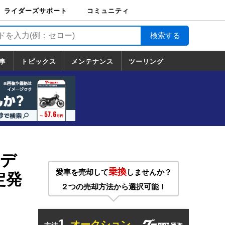
ライダーズサポート
コミュニティ
ライダーズサポート
バイク輸送
バイクガレージライ
バイク車両保険
ロードサービス
バイク試乗
コミュニティ
日記
ツーリング
カスタム
TOP
フ
TOP
事
トピックス
メンテナンス
ツーリング
トピックス
ホンダ
ヤマハ
スズキ
カワサキ
ハーレーダ
BMW
ドゥカティ
トライアン
メンテナンス
基本整備
部位別メンテ
工具の使い方
ツール100選
メンテのうん
一覧
ビッドソン
フ
一覧
ちく
モデ
乗換
愛車を売却して
しませんか？
定発
２つの売却方法から選択可能！
1.
オークション