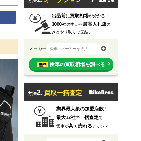
方法
出品前
買取相場
に
が分かる！
3000社
最高入札店
の中から
の
みとやり取りで完結。
メーカー
愛車のメーカーを選択
愛車の買取相場を調べる
無料
2.
買取一括査定
方法
業界最大級の加盟店数！
最大12社
一括査定
の
で
高く売れる
愛車が
チャンス