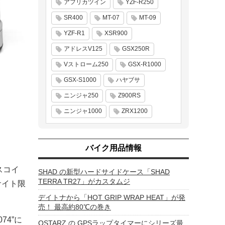
アフリカツイン
YZF-R250
SR400
MT-07
MT-09
YZF-R1
XSR900
アドレスV125
GSX250R
Vストローム250
GSX-R1000
GSX-S1000
ハヤブサ
ニンジャ250
Z900RS
ニンジャ1000
ZRX1200
バイク用品情報
スコイ
SHAD の新型ハードサイドケース「SHAD
TERRA TR27」がカスタムジ
サイト限
デイトナから「HOT GRIP WRAP HEAT」が発
売！ 最高約80℃の巻き
4”に
QSTARZ の GPSラップタイマーにシリーズ最