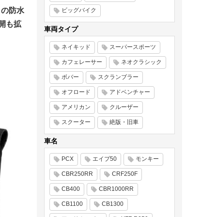
」の防水
ビッグバイク
開も拡
車両タイプ
ネイキッド
スーパースポーツ
カフェレーサー
ネオクラシック
ボバー
スクランブラー
オフロード
アドベンチャー
アメリカン
クルーザー
スクーター
絶版・旧車
車名
PCX
エイプ50
モンキー
CBR250RR
CRF250F
CB400
CBR1000RR
CB1100
CB1300