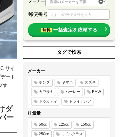
メーカー
郵便番号
一括査定を依頼する
無料
タグで検索
C サイ
メーカー
プデート
ホンダ
ヤマハ
スズキ
プす
カワサキ
ハーレー
BMW
ドゥカティ
トライアンフ
けダ
排気量
バー
50cc
125cc
150cc
250cc
ミドルクラス