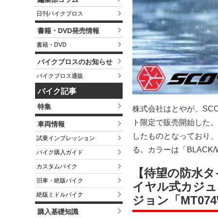
日刊バイクブロス
書籍・DVD発売情報
書籍・DVD
バイクブロスのお知らせ
バイクブロス通販
バイク記事
特集
株式会社はとやが、SCO
ト限定で販売開始した。
車両情報
したものとなっており、サ
試乗インプレッション
る。カラーは「BLACK/
バイク購入ガイド
カスタムバイク
【待望の防水タ
旧車・絶版バイク
イヤル式カジュ
絶版ミドルバイク
ジョン「MT0
購入基礎知識