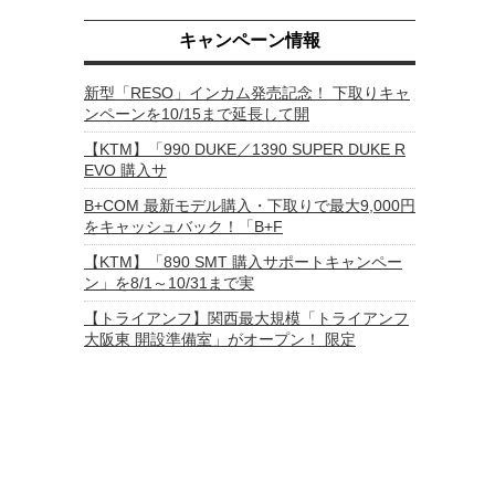
キャンペーン情報
新型「RESO」インカム発売記念！ 下取りキャ
ンペーンを10/15まで延長して開
【KTM】「990 DUKE／1390 SUPER DUKE R
EVO 購入サ
B+COM 最新モデル購入・下取りで最大9,000円
をキャッシュバック！「B+F
【KTM】「890 SMT 購入サポートキャンペー
ン」を8/1～10/31まで実
【トライアンフ】関西最大規模「トライアンフ
大阪東 開設準備室」がオープン！ 限定