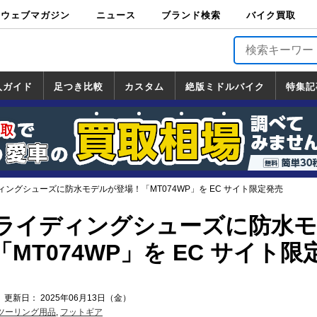
ウェブマガジン
ニュース
ブランド検索
バイク買取
バイクブロス・
原付＆ミニバイ
スポーツ＆ネイ
アメリカン＆ツ
ビッグスクータ
オフロード
バージンハーレ
バージンBMW
バージンドゥカ
バージントライ
ニュース
車両情報
イベント
キャンペ
トピック
バイク用
バイクパ
書籍・
サポート
お知らせ
ブランドを検
ブランドボイ
バイク買取
マガジンズ
ク
キッド
アラー
ー
ー
ティ
アンフ
TOP
ーン
ス
品
ーツ
DVD
索
ス
入ガイド
足つき比較
カスタム
絶版ミドルバイク
特集記
入ガイド
ンダ
マハ
ズキ
ワサキ
カスタム
ホンダ
ヤマハ
スズキ
カワサキ
道の駅調査隊
ツーリング情報局
日本の道50選
国道めぐり
林道ツーリング
絶版ミドルバイク
ホンダ
ヤマハ
スズキ
カワサキ
覧
一覧
一覧
ングシューズに防水モデルが登場！「MT074WP」を EC サイト限定発売
ライディングシューズに防水
MT074WP」を EC サイト限
 更新日： 2025年06月13日（金）
ツーリング用品
,
フットギア