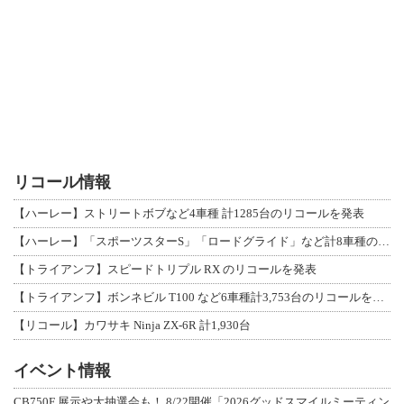
リコール情報
【ハーレー】ストリートボブなど4車種 計1285台のリコールを発表
【ハーレー】「スポーツスターS」「ロードグライド」など計8車種のリコールを発表
【トライアンフ】スピードトリプル RX のリコールを発表
【トライアンフ】ボンネビル T100 など6車種計3,753台のリコールを発表
【リコール】カワサキ Ninja ZX-6R 計1,930台
イベント情報
CB750F 展示や大抽選会も！ 8/22開催「2026グッドスマイルミーティン