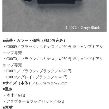
■品番・カラー・価格（税10％込み）
・C0069／ブラック / ルミナス／4,950円 ※キャンプギアシ
ョップ専売
・C0070／ブラウン / ルミナス／4,950円 ※キャンプギアシ
ョップ専売
・C0071／ブラウン / ブラック／4,620円
・C0072／グレイ / ブラック／4,620円
■サイズ（本体）
／L88ｍｍｘW25mm
■重さ
・本体／64ｇ
・アダプター＆フックセット／45ｇ
■素材