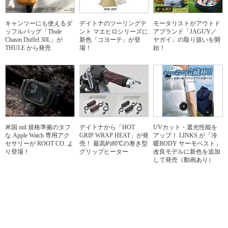
キャンツーにも使えるダ
デイトナのツーリングテ
モータリストがアウトド
ッフルバッグ「Thule
ント マエヒロシリーズに
アブランド「JAGUY／
Chasm Duffel 30L」が
新色「コヨーテ」が登
ヤガイ」の取り扱いを開
THULE から発売
場！
始！
米国 mil 規格準拠のタフ
デイトナから「HOT
UVカット・遮光性能を
な Apple Watch 専用アク
GRIP WRAP HEAT」が発
アップ！ LINKS が「冷
セサリーが ROOT CO. よ
売！ 最高約80℃の巻き型
暖BODY サーモベスト」
り登場！
グリップヒーター
改良モデルに新色を追加
して発売（動画あり）