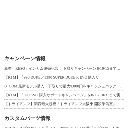
キャンペーン情報
新型「RESO」インカム発売記念！ 下取りキャンペーンを10/15まで延長して開
【KTM】「990 DUKE／1390 SUPER DUKE R EVO 購入サ
B+COM 最新モデル購入・下取りで最大9,000円をキャッシュバック！「B+F
【KTM】「890 SMT 購入サポートキャンペーン」を8/1～10/31まで実
【トライアンフ】関西最大規模「トライアンフ大阪東 開設準備室」がオープン！ 限定
カスタムパーツ情報