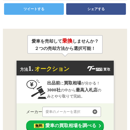
ツイートする
シェアする
乗換
愛車を売却して
しませんか？
２つの売却方法から選択可能！
1.
オークション
方法
出品前
買取相場
に
が分かる！
3000社
最高入札店
の中から
の
みとやり取りで完結。
メーカー
愛車のメーカーを選択
愛車の買取相場を調べる
無料