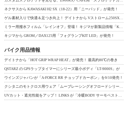
カスタムスプロケットを見せる、Z900RS／CAFE用「スプロケットカバーフルキ
ネクサスから KAWASAKI H2 SX（18-22）用「ニーパッド」が発売！
ゲル素材入りで快適＆足つき向上！ デイトナから Vストローム250SX用「快適ロ
ミラー用撥水フィルム「レインオフ」登場！ キジマが新製品情報「KIJIMA NE
キジマから GROM／DAX125用「フォグランプKIT LED」が発売！
バイク用品情報
デイトナから「HOT GRIP WRAP HEAT」が発売！ 最高約80℃の巻き
QSTARZ の GPSラップタイマーにシリーズ最小ボディ「LT-9000S」が
ウインズジャパンが「A-FORCE RR チョップドカーボン」を9/10発売！
クシタニのモトクロス用ウェア「ムーブレーシングオフロードシリーズ」3アイテムが登
UVカット・遮光性能をアップ！ LINKS が「冷暖BODY サーモベスト」改良