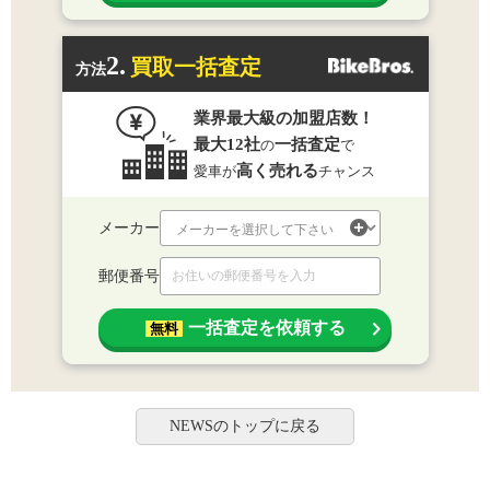
2.
買取一括査定
方法
業界最大級の加盟店数！
最大12社
一括査定
の
で
高く売れる
愛車が
チャンス
メーカー
郵便番号
一括査定を依頼する
無料
NEWSのトップに戻る