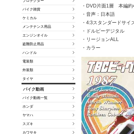
プロテクター
・DVD片面1層 本編約
バイク雑貨
・音声：日本語
ケミカル
・4:3スタンダードサイ
メンテナンス用品
・ドルビーデジタル
エンジンオイル
・リージョンALL
盗難防止用品
・カラー
ハンドル
電装類
外装類
タイヤ
バイク動画
バイク動画一覧
ホンダ
ヤマハ
スズキ
カワサキ