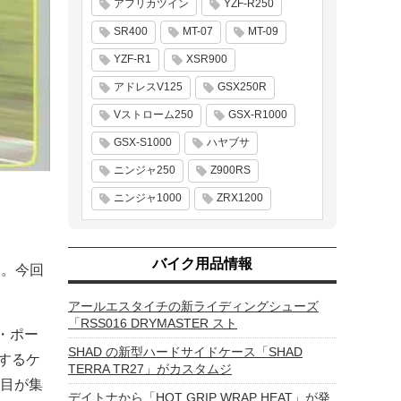
アフリカツイン
YZF-R250
SR400
MT-07
MT-09
YZF-R1
XSR900
アドレスV125
GSX250R
Vストローム250
GSX-R1000
GSX-S1000
ハヤブサ
ニンジャ250
Z900RS
ニンジャ1000
ZRX1200
バイク用品情報
ス。今回
アールエスタイチの新ライディングシューズ
「RSS016 DRYMASTER スト
・ポー
SHAD の新型ハードサイドケース「SHAD
場するケ
TERRA TR27」がカスタムジ
目が集
デイトナから「HOT GRIP WRAP HEAT」が発