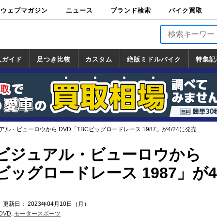
ウェブマガジン
ニュース
ブランド検索
バイク買取
バイクブロス・
原付＆ミニバイ
スポーツ＆ネイ
アメリカン＆ツ
ビッグスクータ
オフロード
バージンハーレ
バージンBMW
バージンドゥカ
バージントライ
ニュース
車両情報
イベント
キャンペ
トピック
バイク用
バイクパ
書籍・
サポート
お知らせ
ブランドを検
ブランドボイ
バイク買取
マガジンズ
ク
キッド
アラー
ー
ー
ティ
アンフ
TOP
ーン
ス
品
ーツ
DVD
索
ス
入ガイド
足つき比較
カスタム
絶版ミドルバイク
特集記
入ガイド
ンダ
マハ
ズキ
ワサキ
カスタム
ホンダ
ヤマハ
スズキ
カワサキ
道の駅調査隊
ツーリング情報局
日本の道50選
国道めぐり
林道ツーリング
絶版ミドルバイク
ホンダ
ヤマハ
スズキ
カワサキ
覧
一覧
一覧
ル・ビューロウから DVD「TBCビッグロードレース 1987」が4/24に発売
ビジュアル・ビューロウから
ビッグロードレース 1987」が4/
 更新日： 2023年04月10日（月）
DVD
,
モータースポーツ