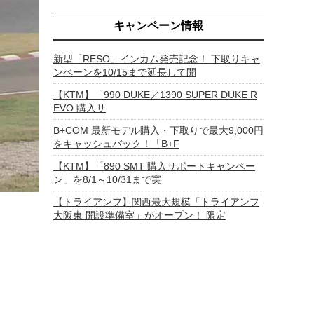
キャンペーン情報
新型「RESO」インカム発売記念！ 下取りキャ
ンペーンを10/15まで延長して開
【KTM】「990 DUKE／1390 SUPER DUKE R
EVO 購入サ
B+COM 最新モデル購入・下取りで最大9,000円
をキャッシュバック！「B+F
【KTM】「890 SMT 購入サポートキャンペー
ン」を8/1～10/31まで実
【トライアンフ】関西最大規模「トライアンフ
大阪東 開設準備室」がオープン！ 限定