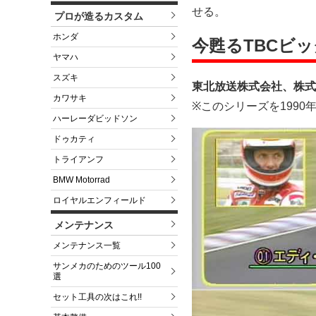
せる。
プロが造るカスタム
ホンダ
今甦るTBCビ
ヤマハ
スズキ
東北放送株式会社、株式
カワサキ
※このシリーズを199
ハーレーダビッドソン
ドゥカティ
トライアンフ
BMW Motorrad
ロイヤルエンフィールド
メンテナンス
メンテナンス一覧
サンメカのためのツール100
選
セット工具の次はこれ!!