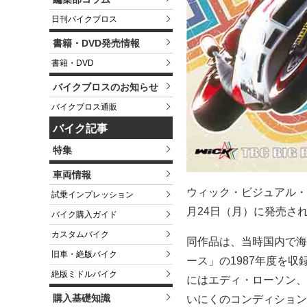
日刊バイクブロス
書籍・DVD発売情報
書籍・DVD
バイクブロスのお知らせ
バイクブロス通販
バイク記事
特集
車両情報
ウィック・ビジュアル・ビ
試乗インプレッション
月24日（月）に発売され
バイク購入ガイド
カスタムバイク
同作品は、当時国内で海
旧車・絶版バイク
ース」の1987年度を収
絶版ミドルバイク
にはエディ・ローソン、
購入基礎知識
いにくのコンディション