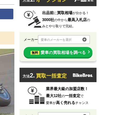
方法
出品前
買取相場
に
が分かる！
3000社
最高入札店
の中から
の
みとやり取りで完結。
メーカー
愛車のメーカーを選択
愛車の買取相場を調べる
無料
2.
買取一括査定
方法
業界最大級の加盟店数！
最大12社
一括査定
の
で
高く売れる
愛車が
チャンス