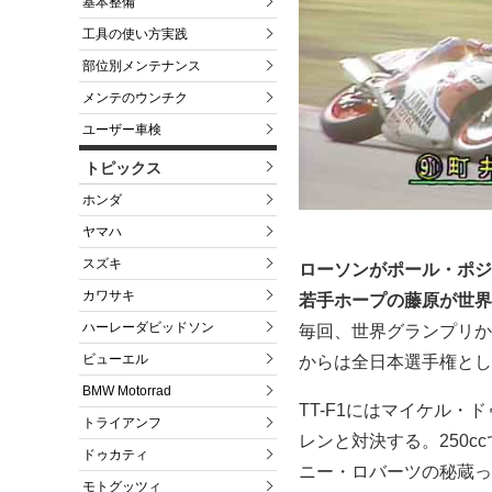
基本整備
工具の使い方実践
部位別メンテナンス
メンテのウンチク
ユーザー車検
トピックス
ホンダ
ヤマハ
スズキ
ローソンがポール・ポジ
カワサキ
若手ホープの藤原が世界
ハーレーダビッドソン
毎回、世界グランプリか
ビューエル
からは全日本選手権とし
BMW Motorrad
TT-F1にはマイケル
トライアンフ
レンと対決する。250
ドゥカティ
ニー・ロバーツの秘蔵っ
モトグッツィ