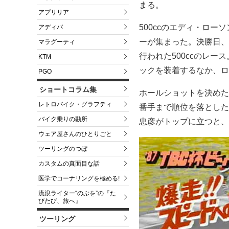
まる。
アプリリア
500ccのエディ・ロ
アディバ
ーが集まった。決勝日、
マラグーティ
行われた500ccのレ
KTM
ックを装着するなか、ロ
PGO
ショートコラム集
ホールショットを決めた
レトロバイク・グラフティ
番手まで順位を落とした
バイク乗りの勘所
忠彦がトップに立つと、
ウェア屋さんのひとりごと
ツーリングのつぼ
カスタムの真面目な話
医学でコーナリングを極める!
流浪ライター“のぶを”の『た
びたび、旅へ』
ツーリング