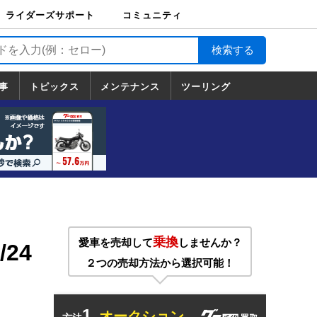
ライダーズサポート
コミュニティ
ライダーズサポート
バイク輸送
バイクガレージライ
バイク車両保険
ロードサービス
バイク試乗
コミュニティ
日記
ツーリング
カスタム
TOP
フ
TOP
事
トピックス
メンテナンス
ツーリング
トピックス
ホンダ
ヤマハ
スズキ
カワサキ
ハーレーダ
BMW
ドゥカティ
トライアン
メンテナンス
基本整備
部位別メンテ
工具の使い方
ツール100選
メンテのうん
一覧
ビッドソン
フ
一覧
ちく
乗換
愛車を売却して
しませんか？
24
２つの売却方法から選択可能！
1.
オークション