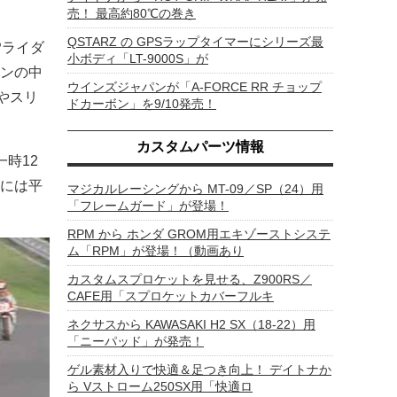
売！ 最高約80℃の巻き
QSTARZ の GPSラップタイマーにシリーズ最
Pライダ
小ボディ「LT-9000S」が
ンの中
ウインズジャパンが「A-FORCE RR チョップ
やスリ
ドカーボン」を9/10発売！
カスタムパーツ情報
時12
には平
マジカルレーシングから MT-09／SP（24）用
「フレームガード」が登場！
RPM から ホンダ GROM用エキゾーストシステ
ム「RPM」が登場！（動画あり
カスタムスプロケットを見せる、Z900RS／
CAFE用「スプロケットカバーフルキ
ネクサスから KAWASAKI H2 SX（18-22）用
「ニーパッド」が発売！
ゲル素材入りで快適＆足つき向上！ デイトナか
ら Vストローム250SX用「快適ロ