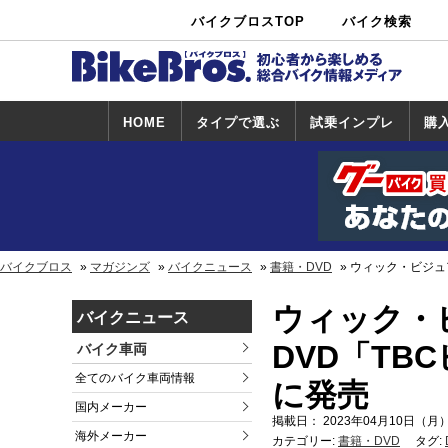
バイクブロスTOP
バイク検索
中古バイ
カタログ検
ショップ検
ク・新車検
索
索
索
HOME
タイプで選ぶ
試乗インプレ
購
スポーツ＆ネ
原付＆ミニバ
アメリカン＆
ビッグスクー
オフロード
試乗インプレ
ホンダ
ヤマハ
スズキ
カワサキ
ハーレー
BMW
トライアンフ
ドゥカティ
購
ホ
ヤ
ス
カ
イキッド
イク
クルーザー
ター
一覧
一
バイクブロス
マガジンズ
バイクニュース
書籍・DVD
ウィック・ビジュア
ウィック・
バイクニュース
DVD「TBC
バイク車両
全てのバイク車両情報
に発売
国内メーカー
掲載日： 2023年04月10日（月）
海外メーカー
カテゴリー:
書籍・DVD
タグ: