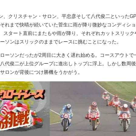
ーソン、クリスチャン・サロン、平忠彦そして八代俊二といったG
それまで快晴が続いていた菅生に雨が降り微妙なコンディショ
ース。スタート直前にまたもや雨が降り、それぞれカットスリック
ーソンはスリックのままでレースに挑むことになった。
ローソンだったが2周目に大きく遅れ始める。コースアウトで一
八代俊二が上位グループに進出しトップに浮上。しかし数周後
サロンが背後につけ勝機をうかがう。