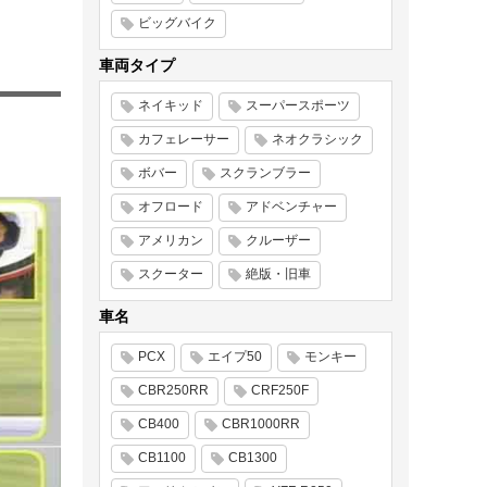
ビッグバイク
車両タイプ
ネイキッド
スーパースポーツ
カフェレーサー
ネオクラシック
ボバー
スクランブラー
オフロード
アドベンチャー
アメリカン
クルーザー
スクーター
絶版・旧車
車名
PCX
エイプ50
モンキー
CBR250RR
CRF250F
CB400
CBR1000RR
CB1100
CB1300