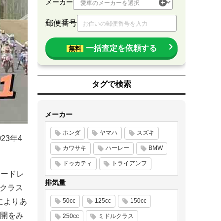
メーカー
郵便番号
一括査定を依頼する
無料
タグで検索
メーカー
ホンダ
ヤマハ
スズキ
23年4
カワサキ
ハーレー
BMW
ドゥカティ
トライアンフ
ロードレ
排気量
cクラス
によりあ
50cc
125cc
150cc
開をみ
250cc
ミドルクラス