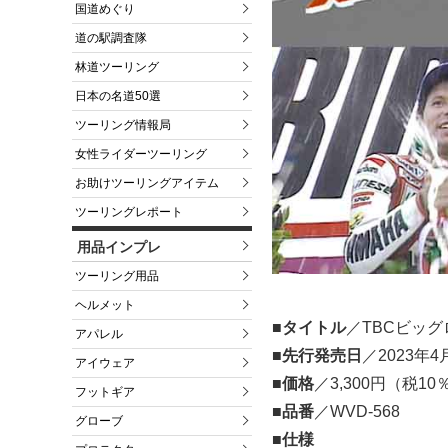
国道めぐり
道の駅調査隊
林道ツーリング
日本の名道50選
ツーリング情報局
女性ライダーツーリング
お助けツーリングアイテム
ツーリングレポート
用品インプレ
ツーリング用品
ヘルメット
■タイトル
／TBCビッグ
アパレル
■先行発売日
／2023
アイウェア
■価格
／3,300円（税1
フットギア
■品番
／WVD-568
グローブ
■仕様