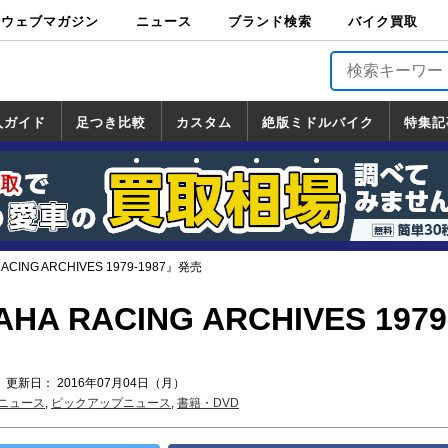
ウェブマガジン
ニュース
ブランド検索
バイク買取
バイクブロス・
原付＆ミニバイ
スポーツ＆ネイ
アメリカン＆ツ
ビッグスクータ
オフロード
バージンハーレ
バージンBMW
バージンドゥカ
バージントライ
ニュース
車両情報
イベント
キャンペ
トピック
バイク用
バイクパ
書籍・
サポート
お知らせ
ブランドを検
ブランドボイ
バイク買取
マガジンズ
ク
キッド
アラー
ー
ー
ティ
アンフ
TOP
ーン
ス
品
ーツ
DVD
索
ス
入ガイド
足つき比較
カスタム
絶版ミドルバイク
特集記
入ガイド
ンダ
マハ
ズキ
ワサキ
カスタム
ホンダ
ヤマハ
スズキ
カワサキ
道の駅調査隊
ツーリング情報局
日本の道50選
国道めぐり
林道ツーリング
絶版ミドルバイク
ホンダ
ヤマハ
スズキ
カワサキ
覧
一覧
一覧
ACING ARCHIVES 1979-1987』発売
HA RACING ARCHIVES 1979
 更新日： 2016年07月04日（月）
ニュース
,
ピックアップニュース
,
書籍・DVD