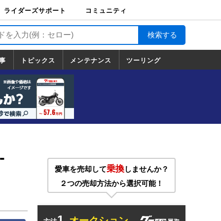
ライダーズサポート
コミュニティ
ライダーズサポート
バイク輸送
バイクガレージライ
バイク車両保険
ロードサービス
バイク試乗
コミュニティ
日記
ツーリング
カスタム
TOP
フ
TOP
事
トピックス
メンテナンス
ツーリング
トピックス
ホンダ
ヤマハ
スズキ
カワサキ
ハーレーダ
BMW
ドゥカティ
トライアン
メンテナンス
基本整備
部位別メンテ
工具の使い方
ツール100選
メンテのうん
一覧
ビッドソン
フ
一覧
ちく
-
乗換
愛車を売却して
しませんか？
２つの売却方法から選択可能！
1.
オークション