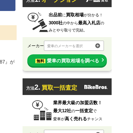
方法
出品前
買取相場
に
が分かる！
3000社
最高入札店
の中から
の
みとやり取りで完結。
メーカー
愛車のメーカーを選択
愛車の買取相場を調べる
無料
987』が
2.
買取一括査定
方法
業界最大級の加盟店数！
最大12社
一括査定
の
で
高く売れる
愛車が
チャンス