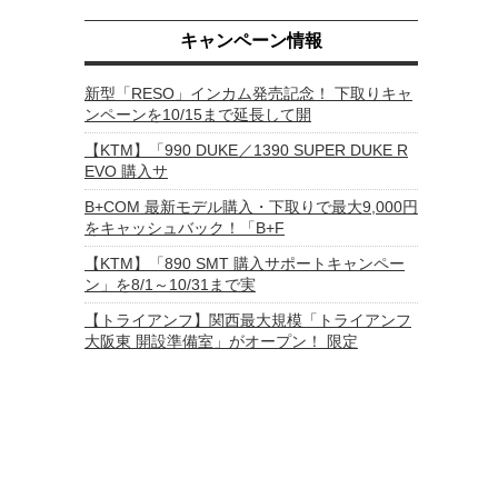
キャンペーン情報
新型「RESO」インカム発売記念！ 下取りキャ
ンペーンを10/15まで延長して開
【KTM】「990 DUKE／1390 SUPER DUKE R
EVO 購入サ
B+COM 最新モデル購入・下取りで最大9,000円
をキャッシュバック！「B+F
【KTM】「890 SMT 購入サポートキャンペー
ン」を8/1～10/31まで実
【トライアンフ】関西最大規模「トライアンフ
大阪東 開設準備室」がオープン！ 限定