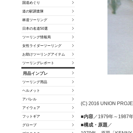
国道めぐり
道の駅調査隊
林道ツーリング
日本の名道50選
ツーリング情報局
女性ライダーツーリング
お助けツーリングアイテム
ツーリングレポート
用品インプレ
ツーリング用品
ヘルメット
アパレル
(C) 2016 UNION PROJE
アイウェア
■内容
／1979年～19
フットギア
■構成・原題
／
グローブ