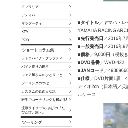
アプリリア
アディバ
■タイトル
／ヤマハ・レーシ
マラグーティ
YAMAHA RACING ARCH
KTM
■先行発売日
／2016年
PGO
■一般発売日
／2016年
ショートコラム集
■価格
／9,000円（税抜
レトロバイク・グラフティ
■DVD品番
／WVD-422
バイク乗りの勘所
■JANコード
／4938966
ウェア屋さんのひとりごと
■仕様
／DVD片面1層 
ツーリングのつぼ
ディオ2ch（日本語／
カスタムの真面目な話
ルケース
医学でコーナリングを極める!
流浪ライター“のぶを”の『た
びたび、旅へ』
ツーリング