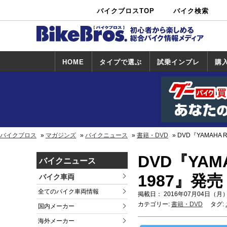
バイクブロスTOP
バイク検索
中古バイ
カタログ検
ショップ検
ク・新車検
索
索
索
HOME
タイプで選ぶ
試乗インプレ
購
スポーツ＆ネ
原付＆ミニバ
アメリカン＆
ビッグスクー
オフロード
試乗インプレ
ホンダ
ヤマハ
スズキ
カワサキ
ハーレー
BMW
トライアンフ
ドゥカティ
購
ホ
ヤ
ス
カ
イキッド
イク
クルーザー
ター
一覧
一
バイクブロス
マガジンズ
バイクニュース
書籍・DVD
DVD『YAMAHA R
DVD『YAMA
バイクニュース
1987』発売
バイク車両
全てのバイク車両情報
掲載日： 2016年07月04日（月）
カテゴリー:
書籍・DVD
タグ:
国内メーカー
海外メーカー