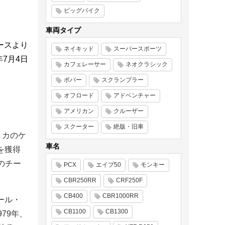
ビッグバイク
車両タイプ
ースより
ネイキッド
スーパースポーツ
年7月4日
カフェレーサー
ネオクラシック
ボバー
スクランブラー
オフロード
アドベンチャー
アメリカン
クルーザー
スクーター
絶版・旧車
リカのケ
車名
を獲得
のチー
PCX
エイプ50
モンキー
CBR250RR
CRF250F
CB400
CBR1000RR
ール・
CB1100
CB1300
79年、