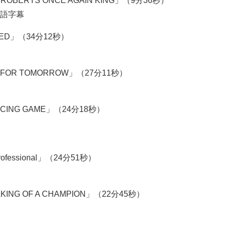
ROBERTS ONCE AGAIN KING」（9分36秒）
語字幕
EED」（34分12秒）
 FOR TOMORROW」（27分11秒）
CING GAME」（24分18秒）
ofessional」（24分51秒）
ING OF A CHAMPION」（22分45秒）