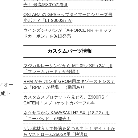
売！ 最高約80℃の巻き
QSTARZ の GPSラップタイマーにシリーズ最
小ボディ「LT-9000S」が
ウインズジャパンが「A-FORCE RR チョップ
ドカーボン」を9/10発売！
カスタムパーツ情報
マジカルレーシングから MT-09／SP（24）用
「フレームガード」が登場！
RPM から ホンダ GROM用エキゾーストシステ
3／オー
ム「RPM」が登場！（動画あり
枚組トー
カスタムスプロケットを見せる、Z900RS／
CAFE用「スプロケットカバーフルキ
ネクサスから KAWASAKI H2 SX（18-22）用
「ニーパッド」が発売！
ゲル素材入りで快適＆足つき向上！ デイトナか
ら Vストローム250SX用「快適ロ