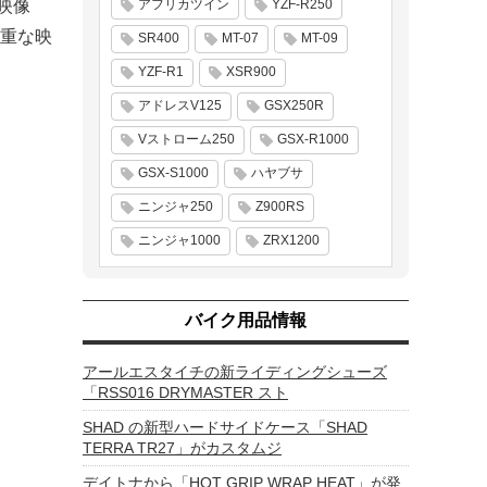
映像
アフリカツイン
YZF-R250
重な映
SR400
MT-07
MT-09
YZF-R1
XSR900
アドレスV125
GSX250R
Vストローム250
GSX-R1000
GSX-S1000
ハヤブサ
ニンジャ250
Z900RS
ニンジャ1000
ZRX1200
バイク用品情報
アールエスタイチの新ライディングシューズ
「RSS016 DRYMASTER スト
SHAD の新型ハードサイドケース「SHAD
TERRA TR27」がカスタムジ
デイトナから「HOT GRIP WRAP HEAT」が発