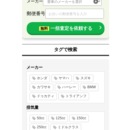
メーカー
郵便番号
一括査定を依頼する
無料
タグで検索
メーカー
ホンダ
ヤマハ
スズキ
カワサキ
ハーレー
BMW
ドゥカティ
トライアンフ
排気量
50cc
125cc
150cc
250cc
ミドルクラス