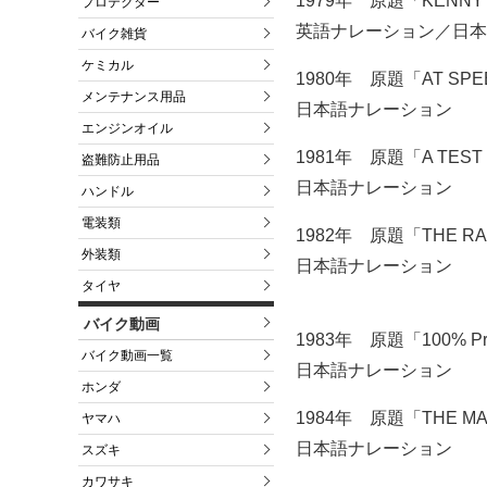
1979年 原題「KENNY 
プロテクター
英語ナレーション／日本
バイク雑貨
ケミカル
1980年 原題「AT SP
メンテナンス用品
日本語ナレーション
エンジンオイル
1981年 原題「A TEST
盗難防止用品
日本語ナレーション
ハンドル
電装類
1982年 原題「THE RA
外装類
日本語ナレーション
タイヤ
バイク動画
1983年 原題「100% Pr
バイク動画一覧
日本語ナレーション
ホンダ
1984年 原題「THE MAK
ヤマハ
日本語ナレーション
スズキ
カワサキ