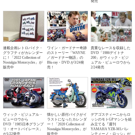
発売
連載企画レトロバイク・
ワイン・ガードナー奇跡
貴重なレースを収録した
グラフティがカレンダー
のストーリー「WAYNE
DVD「1986デイトナ
に！「2022 Collection of
／ガードナー物語」の
200」がウィック・ビジ
Nostalgia Motorcycles」が
Blu-ray・DVD が3/24発
ュアル・ビューロウから
販売中
売！
2/24発売
ウィック・ビジュアル・
懐かしい原付バイクがイ
デアゴスティーニからロ
ビューロウから
ラストになったカレンダ
ッシのモトGPマシンを組
DVD「1985日本グランプ
ー！「2020 Collection of
み立てる『週刊
リ・オートバイレース」
Nostalgia Motorcycles」が
YAMAHA YZR-M1バレ
が1/22発売
販売中
ンティーノ・ロッシ』が