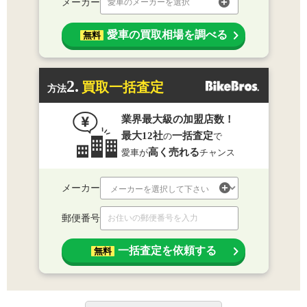
メーカー
愛車のメーカーを選択
愛車の買取相場を調べる
無料
2.
買取一括査定
方法
業界最大級の加盟店数！
最大12社
一括査定
の
で
高く売れる
愛車が
チャンス
メーカー
郵便番号
一括査定を依頼する
無料