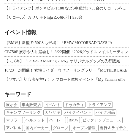
【トライアンフ】ボンネビル T100 など6車種計3,753台のリコールを発表
【リコール】カワサキ Ninja ZX-6R 計1,930台
イベント情報
【BMW】新型 F450GS も登場！「BMW MOTORRAD DAYS JA
CB750F 展示や大抽選会も！ 8/22開催「2026グッドスマイルミーティン
【スズキ】「GSX-S/R Meeting 2026」オリジナルグッズの先行販売
10/23・24開催！ 女性ライダー向けツーリングラリー「MOTHER LAKE
【ヤマハ】初心者が主役！ オフロード体験イベント「My Yamaha off-r
キーワード
展示会
車両販売店
イベント
ドゥカティ
トライアンフ
キャンプツーリング
カワサキ
バイクイベント
バイク用品
マフラー
ヘルメット
ハーレー
BMW
ピックアップニュース
アパレル
国内メーカー
グローブ
オープン情報
走行＆ライテク