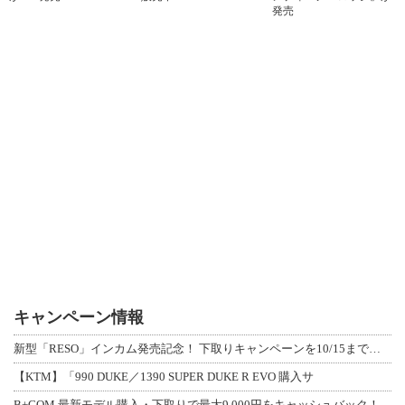
発売
キャンペーン情報
新型「RESO」インカム発売記念！ 下取りキャンペーンを10/15まで延長して開
【KTM】「990 DUKE／1390 SUPER DUKE R EVO 購入サ
B+COM 最新モデル購入・下取りで最大9,000円をキャッシュバック！「B+F