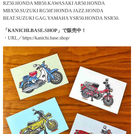
RZ50.HONDA MB50.KAWASAKI AR50.HONDA
MBX50.SUZUKI RG50Γ.HONDA JAZZ.HONDA
BEAT.SUZUKI GAG.YAMAHA YSR50.HONDA NSR50.
「KANICHI.BASE.SHOP」で販売中！
・URL／https://kanichi.base.shop/