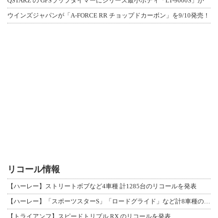
QSTARZ の GPSラップタイマーにシリーズ最小ボディ「LT-9000S」が
ウインズジャパンが「A-FORCE RR チョップドカーボン」を9/10発売！
リコール情報
【ハーレー】ストリートボブなど4車種 計1285台のリコールを発表
【ハーレー】「スポーツスターS」「ロードグライド」など計8車種のリコールを発表
【トライアンフ】スピードトリプル RX のリコールを発表