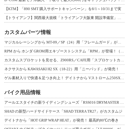
【KTM】「890 SMT 購入サポートキャンペーン」を8/1～10/31まで実
【トライアンフ】関西最大規模「トライアンフ大阪東 開設準備室」がオープン！ 限定
カスタムパーツ情報
マジカルレーシングから MT-09／SP（24）用「フレームガード」が登場！
RPM から ホンダ GROM用エキゾーストシステム「RPM」が登場！（動画あり
カスタムスプロケットを見せる、Z900RS／CAFE用「スプロケットカバーフルキ
ネクサスから KAWASAKI H2 SX（18-22）用「ニーパッド」が発売！
ゲル素材入りで快適＆足つき向上！ デイトナから Vストローム250SX用「快適ロ
バイク用品情報
アールエスタイチの新ライディングシューズ「RSS016 DRYMASTER スト
SHAD の新型ハードサイドケース「SHAD TERRA TR27」がカスタムジ
デイトナから「HOT GRIP WRAP HEAT」が発売！ 最高約80℃の巻き