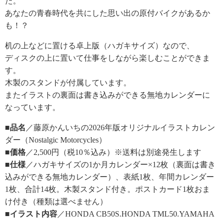
た。
あなたの青春時代を共にした思い出の原付バイクがあるか
も！？
机の上などに置ける卓上版（ハガキサイズ）なので、
ディスクの上に置いて仕事をしながら楽しむことができま
す。
木製のスタンドが付属しています。
またイラストの裏面は書き込みができる無地カレンダーに
なっています。
■品名
／藤原かんいちの2026年版オリジナルイラストカレン
ダー（Nostalgic Motorcycles）
■価格
／2,500円（税10％込み）※送料は別途発生します
■仕様
／ハガキサイズの1か月カレンダー×12枚（裏面は書き
込みができる無地カレンダー）、表紙1枚、年間カレンダー
1枚、合計14枚。木製スタンド付き。ポストカード1枚おま
け付き（種類は選べません）
■イラスト内容
／HONDA CB50S.HONDA TML50.YAMAHA