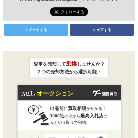
ツイートする
シェアする
乗換
愛車を売却して
しませんか？
２つの売却方法から選択可能！
1.
オークション
方法
出品前
買取相場
に
が分かる！
3000社
最高入札店
の中から
の
みとやり取りで完結。