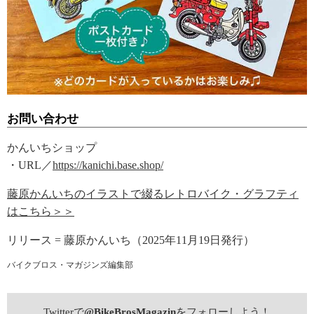
お問い合わせ
かんいちショップ
・URL／
https://kanichi.base.shop/
藤原かんいちのイラストで綴るレトロバイク・グラフティ
はこちら＞＞
リリース = 藤原かんいち（2025年11月19日発行）
バイクブロス・マガジンズ編集部
Twitterで
@BikeBrosMagazin
をフォローしよう！