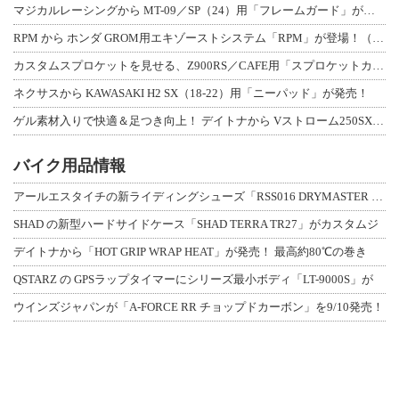
マジカルレーシングから MT-09／SP（24）用「フレームガード」が登場！
RPM から ホンダ GROM用エキゾーストシステム「RPM」が登場！（動画あり
カスタムスプロケットを見せる、Z900RS／CAFE用「スプロケットカバーフルキ
ネクサスから KAWASAKI H2 SX（18-22）用「ニーパッド」が発売！
ゲル素材入りで快適＆足つき向上！ デイトナから Vストローム250SX用「快適ロ
バイク用品情報
アールエスタイチの新ライディングシューズ「RSS016 DRYMASTER スト
SHAD の新型ハードサイドケース「SHAD TERRA TR27」がカスタムジ
デイトナから「HOT GRIP WRAP HEAT」が発売！ 最高約80℃の巻き
QSTARZ の GPSラップタイマーにシリーズ最小ボディ「LT-9000S」が
ウインズジャパンが「A-FORCE RR チョップドカーボン」を9/10発売！