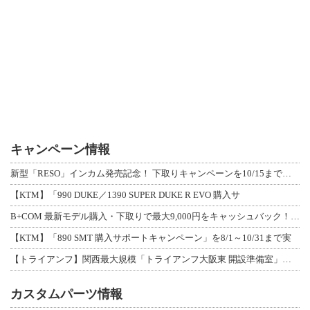
キャンペーン情報
新型「RESO」インカム発売記念！ 下取りキャンペーンを10/15まで延長して開
【KTM】「990 DUKE／1390 SUPER DUKE R EVO 購入サ
B+COM 最新モデル購入・下取りで最大9,000円をキャッシュバック！「B+F
【KTM】「890 SMT 購入サポートキャンペーン」を8/1～10/31まで実
【トライアンフ】関西最大規模「トライアンフ大阪東 開設準備室」がオープン！ 限定
カスタムパーツ情報