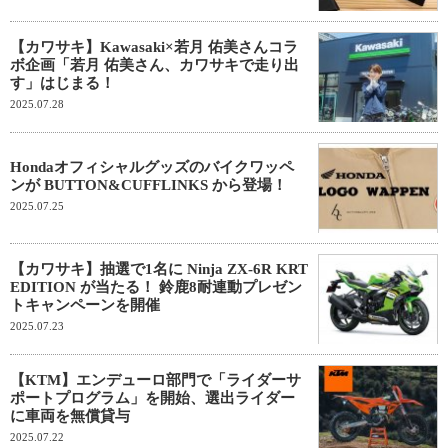
【カワサキ】Kawasaki×若月 佑美さんコラ
ボ企画「若月 佑美さん、カワサキで走り出
す」はじまる！
2025.07.28
Hondaオフィシャルグッズのバイクワッペ
ンが BUTTON&CUFFLINKS から登場！
2025.07.25
【カワサキ】抽選で1名に Ninja ZX-6R KRT
EDITION が当たる！ 鈴鹿8耐連動プレゼン
トキャンペーンを開催
2025.07.23
【KTM】エンデューロ部門で「ライダーサ
ポートプログラム」を開始、選出ライダー
に車両を無償貸与
2025.07.22