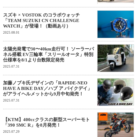
スズキ × VOSTOK のコラボウォッチ
「TEAM SUZUKI CN CHALLENGE
WATCH」が登場！（動画あり）
2025.08.01
太陽光発電で30〜40km走行可！ ソーラーパ
ネル搭載 EV三輪車「スリールオータ」特別
仕様車を8/1より台数限定発売
2025.07.31
加藤ノブキ氏デザインの「RAPIDE-NEO
HAVE A BIKE DAY／ハブ ア バイクデイ」
がアライヘルメットから9月中旬発売！
2025.07.31
【KTM】400ccクラスの新型スーパーモト
「390 SMC R」を8月発売！
2025.07.29