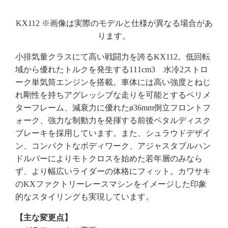
KX112 ※画像は実際のモデルと仕様が異なる場合があ
ります。
小排気量クラスにて高い戦闘力を誇るKX112。低回転
域から優れたトルクを発生する111cm3 水冷2ストロ
ーク単気筒エンジンを搭載。車体には高い強度とねじ
れ剛性を持ちアグレッシブな走りを可能とするペリメ
ターフレーム、減衰力に優れたø36mm倒立フロントフ
ォーク、強力な制動力を発揮する前後ペタルディスク
ブレーキを採用しています。また、シュラウドデザイ
ン、コンパクトなボディワーク、アジャスタブルハン
ドルバーによりモトクロスを始めた若年層のみなら
ず、より幅広いライダーの体格にフィット。カワサキ
のKXファクトリーレースマシンをイメージした印象
的なスタイリングも実現しています。
【主な変更点】