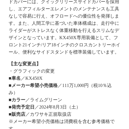
ドカバーには、クイックリリースサイドカバーを採用
し、エアフィルターエレメントのメンテナンスも工具
なしで容易に行え、オフロードへの優位性を発揮しま
す。また、人間工学に基づいた車体構成は、走行中に
ライダーがストレスなく体重移動を行えるスリムなデ
ザインとなっています。KX450X専用装備として、フ
ロント21インチ/リア18インチのクロスカントリーホイ
ール、便利なサイドスタンドを標準装備しています。
【主な変更点】
・グラフィックの変更
■車名
／KX450X
■メーカー希望小売価格
／111万1,000円（税10％込
み）
■カラー
／ライムグリーン
■発売予定日
／2024年8月3日（土）
■販売店
／カワサキ正規取扱店
※メーカー希望小売価格は消費税を含む参考価格で
す。