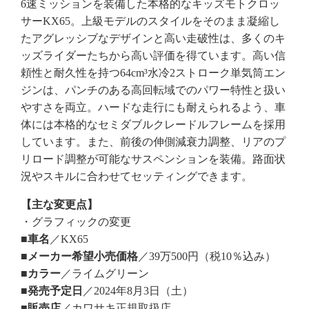
6速ミッションを装備した本格的なキッズモトクロッ
サーKX65。上級モデルのスタイルをそのまま凝縮し
たアグレッシブなデザインと高い走破性は、多くのキ
ッズライダーたちから高い評価を得ています。高い信
頼性と耐久性を持つ64cm³水冷2ストローク単気筒エン
ジンは、パンチのある高回転域でのパワー特性と扱い
やすさを両立。ハードな走行にも耐えられるよう、車
体には本格的なセミダブルクレードルフレームを採用
しています。また、前後の伸側減衰力調整、リアのプ
リロード調整が可能なサスペンションを装備。路面状
況やスキルに合わせてセッティングできます。
【主な変更点】
・グラフィックの変更
■車名
／KX65
■メーカー希望小売価格
／39万500円（税10％込み）
■カラー
／ライムグリーン
■発売予定日
／2024年8月3日（土）
■販売店
／カワサキ正規取扱店