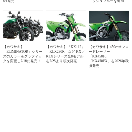
8/1発売
ニッシュブルーを追加
【カワサキ】
【カワサキ】「KX112」
【カワサキ】450ccオフロ
「ELIMINATOR」シリー
「KLX230R」など KX／
ードレーサー
ズのカラー＆グラフィッ
KLXシリーズ全8モデル
「KX450F」
クを変更し7/18に発売！
を7/25より順次発売
「KX450FX」を2026年秋
頃発売！