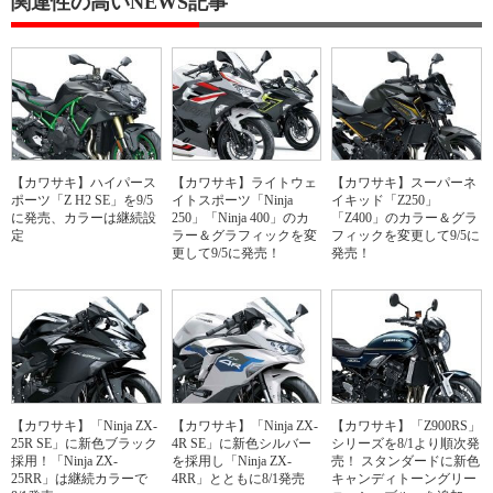
関連性の高いNEWS記事
【カワサキ】ハイパース
【カワサキ】ライトウェ
【カワサキ】スーパーネ
ポーツ「Z H2 SE」を9/5
イトスポーツ「Ninja
イキッド「Z250」
に発売、カラーは継続設
250」「Ninja 400」のカ
「Z400」のカラー＆グラ
定
ラー＆グラフィックを変
フィックを変更して9/5に
更して9/5に発売！
発売！
【カワサキ】「Ninja ZX-
【カワサキ】「Ninja ZX-
【カワサキ】「Z900RS」
25R SE」に新色ブラック
4R SE」に新色シルバー
シリーズを8/1より順次発
採用！「Ninja ZX-
を採用し「Ninja ZX-
売！ スタンダードに新色
25RR」は継続カラーで
4RR」とともに8/1発売
キャンディトーングリー