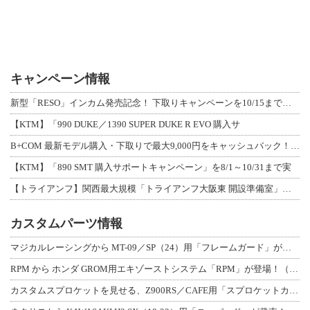
キャンペーン情報
新型「RESO」インカム発売記念！ 下取りキャンペーンを10/15まで延長して開
【KTM】「990 DUKE／1390 SUPER DUKE R EVO 購入サ
B+COM 最新モデル購入・下取りで最大9,000円をキャッシュバック！「B+F
【KTM】「890 SMT 購入サポートキャンペーン」を8/1～10/31まで実
【トライアンフ】関西最大規模「トライアンフ大阪東 開設準備室」がオープン！ 限定
カスタムパーツ情報
マジカルレーシングから MT-09／SP（24）用「フレームガード」が登場！
RPM から ホンダ GROM用エキゾーストシステム「RPM」が登場！（動画あり
カスタムスプロケットを見せる、Z900RS／CAFE用「スプロケットカバーフルキ