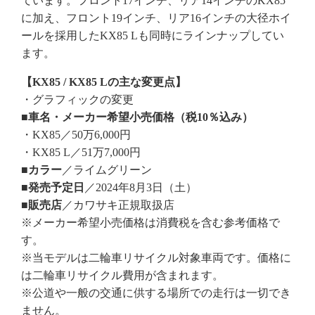
ています。フロント17インチ、リア14インチのKX85
に加え、フロント19インチ、リア16インチの大径ホイ
ールを採用したKX85 Lも同時にラインナップしてい
ます。
【KX85 / KX85 Lの主な変更点】
・グラフィックの変更
■車名・メーカー希望小売価格（税10％込み）
・KX85／50万6,000円
・KX85 L／51万7,000円
■カラー
／ライムグリーン
■発売予定日
／2024年8月3日（土）
■販売店
／カワサキ正規取扱店
※メーカー希望小売価格は消費税を含む参考価格で
す。
※当モデルは二輪車リサイクル対象車両です。価格に
は二輪車リサイクル費用が含まれます。
※公道や一般の交通に供する場所での走行は一切でき
ません。