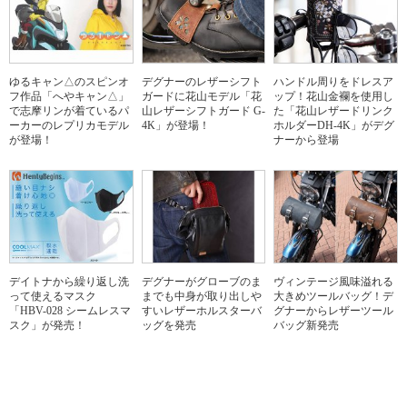
ゆるキャン△のスピンオ
デグナーのレザーシフト
ハンドル周りをドレスア
フ作品「へやキャン△」
ガードに花山モデル「花
ップ！花山金襴を使用し
で志摩リンが着ているパ
山レザーシフトガード G-
た「花山レザードリンク
ーカーのレプリカモデル
4K」が登場！
ホルダーDH-4K」がデグ
が登場！
ナーから登場
デイトナから繰り返し洗
デグナーがグローブのま
ヴィンテージ風味溢れる
って使えるマスク
までも中身が取り出しや
大きめツールバッグ！デ
「HBV-028 シームレスマ
すいレザーホルスターバ
グナーからレザーツール
スク」が発売！
ッグを発売
バッグ新発売