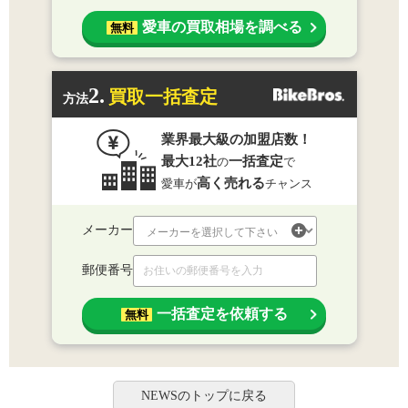
愛車の買取相場を調べる
無料
2.
買取一括査定
方法
業界最大級の加盟店数！
最大12社
一括査定
の
で
高く売れる
愛車が
チャンス
メーカー
郵便番号
一括査定を依頼する
無料
NEWSのトップに戻る