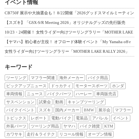
イベント情報
CB750F 展示や大抽選会も！ 8/22開催「2026グッドスマイルミーティン
【スズキ】「GSX-S/R Meeting 2026」オリジナルグッズの先行販売
10/23・24開催！ 女性ライダー向けツーリングラリー「MOTHER LAKE
【ヤマハ】初心者が主役！ オフロード体験イベント「My Yamaha off-r
女性ライダー向けツーリングラリー「MOTHER LAKE RALLY 2026」
キーワード
ツーリング
マフラー関連
海外メーカー
バイク用品
ピックアップニュース
ドゥカティ
モータースポーツ
ホンダ
車両情報
ニュース
バイクパーツ
ハーレー
車両販売店
サスペンション
試乗会
動画
キャンプツーリング
バイクイベント
スズキ
国内メーカー
BMW
展示会
マフラー
トピックス
レポート
電動バイク
電装品
アパレル
イベント
外装パーツ
ツーリング用品
ヤマハ
バイク雑貨
KTM
カワサキ
走行＆ライテク
リコール情報
オープン情報