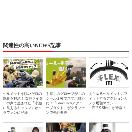
関連性の高いNEWS記事
ヘルメットを脱いだ時の
手持ちのグローブがこの
あらゆるヘルメットにフ
悩みを解消！ 女性ライダ
シール１枚でスマホ対応
ィットするアクションカ
ーの声で生まれた「小顔
に！「GloveTacts／グロ
メラ用顎マウント
に見えるキャップ」がク
ーブタクト」がクラファ
「FLEX Slim」が登場！
ラファンに登場
ンで先行発売