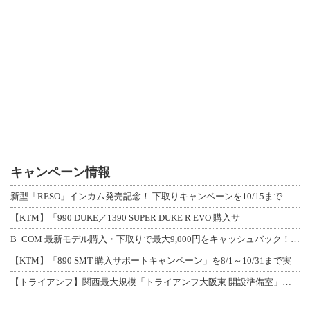
キャンペーン情報
新型「RESO」インカム発売記念！ 下取りキャンペーンを10/15まで延長して開
【KTM】「990 DUKE／1390 SUPER DUKE R EVO 購入サ
B+COM 最新モデル購入・下取りで最大9,000円をキャッシュバック！「B+F
【KTM】「890 SMT 購入サポートキャンペーン」を8/1～10/31まで実
【トライアンフ】関西最大規模「トライアンフ大阪東 開設準備室」がオープン！ 限定