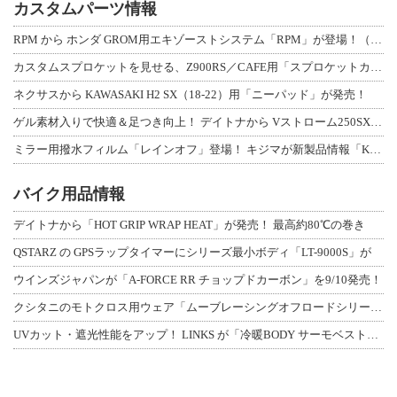
カスタムパーツ情報
RPM から ホンダ GROM用エキゾーストシステム「RPM」が登場！（動画あり
カスタムスプロケットを見せる、Z900RS／CAFE用「スプロケットカバーフルキ
ネクサスから KAWASAKI H2 SX（18-22）用「ニーパッド」が発売！
ゲル素材入りで快適＆足つき向上！ デイトナから Vストローム250SX用「快適ロ
ミラー用撥水フィルム「レインオフ」登場！ キジマが新製品情報「KIJIMA NE
バイク用品情報
デイトナから「HOT GRIP WRAP HEAT」が発売！ 最高約80℃の巻き
QSTARZ の GPSラップタイマーにシリーズ最小ボディ「LT-9000S」が
ウインズジャパンが「A-FORCE RR チョップドカーボン」を9/10発売！
クシタニのモトクロス用ウェア「ムーブレーシングオフロードシリーズ」3アイテムが登
UVカット・遮光性能をアップ！ LINKS が「冷暖BODY サーモベスト」改良