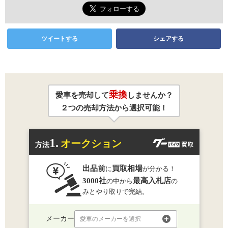
ツイートする
シェアする
乗換
愛車を売却して
しませんか？
２つの売却方法から選択可能！
1.
オークション
方法
出品前
買取相場
に
が分かる！
3000社
最高入札店
の中から
の
みとやり取りで完結。
メーカー
愛車のメーカーを選択