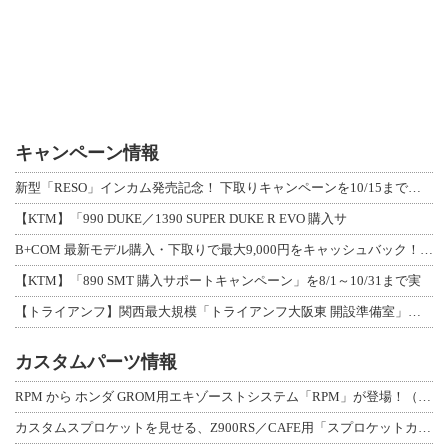
キャンペーン情報
新型「RESO」インカム発売記念！ 下取りキャンペーンを10/15まで延長して開
【KTM】「990 DUKE／1390 SUPER DUKE R EVO 購入サ
B+COM 最新モデル購入・下取りで最大9,000円をキャッシュバック！「B+F
【KTM】「890 SMT 購入サポートキャンペーン」を8/1～10/31まで実
【トライアンフ】関西最大規模「トライアンフ大阪東 開設準備室」がオープン！ 限定
カスタムパーツ情報
RPM から ホンダ GROM用エキゾーストシステム「RPM」が登場！（動画あり
カスタムスプロケットを見せる、Z900RS／CAFE用「スプロケットカバーフルキ