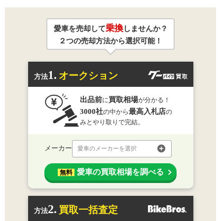
乗換
愛車を売却して
しませんか？
２つの売却方法から選択可能！
1.
オークション
方法
出品前
買取相場
に
が分かる！
3000社
最高入札店
の中から
の
みとやり取りで完結。
メーカー
愛車のメーカーを選択
愛車の買取相場を調べる
無料
2.
買取一括査定
方法