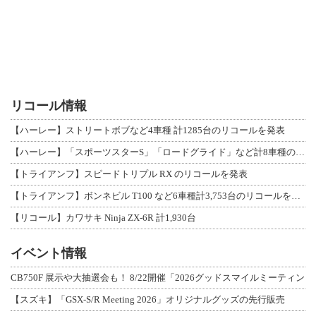
リコール情報
【ハーレー】ストリートボブなど4車種 計1285台のリコールを発表
【ハーレー】「スポーツスターS」「ロードグライド」など計8車種のリコールを発表
【トライアンフ】スピードトリプル RX のリコールを発表
【トライアンフ】ボンネビル T100 など6車種計3,753台のリコールを発表
【リコール】カワサキ Ninja ZX-6R 計1,930台
イベント情報
CB750F 展示や大抽選会も！ 8/22開催「2026グッドスマイルミーティン
【スズキ】「GSX-S/R Meeting 2026」オリジナルグッズの先行販売