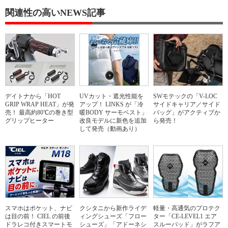
関連性の高いNEWS記事
デイトナから「HOT
UVカット・遮光性能を
SWモテックの「V-LOC
GRIP WRAP HEAT」が発
アップ！ LINKS が「冷
サイドキャリア／サイド
売！ 最高約80℃の巻き型
暖BODY サーモベスト」
バッグ」がアクティブか
グリップヒーター
改良モデルに新色を追加
ら発売！
して発売（動画あり）
スマホはポケット、ナビ
クシタニから新作ライデ
軽量・高通気のプロテク
は目の前！ CIEL の前後
ィングシューズ「フロー
ター「CE-LEVEL1 エア
ドラレコ付きスマートモ
シューズ」「アドーネシ
スルーパッド」がラフア