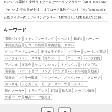
10/23・24開催！ 女性ライダー向けツーリングラリー「MOTHER LAKE
【ヤマハ】初心者が主役！ オフロード体験イベント「My Yamaha off-r
女性ライダー向けツーリングラリー「MOTHER LAKE RALLY 2026」
キーワード
電動バイク
キャンプツーリング
イベント
BMW
ハーレー
車両販売店
リコール情報
車両情報
ヤマハ
ピックアップニュース
走行＆ライテク
マフラー
ツーリング用品
バイクイベント
スズキ
海外メーカー
ニュース
バイク雑貨
アパレル
展示会
サスペンション
トピックス
バイク用品
電装品
レポート
ツーリング
ホンダ
ハンドル関連
動画
試乗会
マフラー関連
キャンペーン
バイクパーツ
グローブ
カワサキ
ドゥカティ
モータースポーツ
ヘルメット
国内メーカー
トライアンフ
KTM
輸入車
オープン情報
外装パーツ
用品パーツ販売店