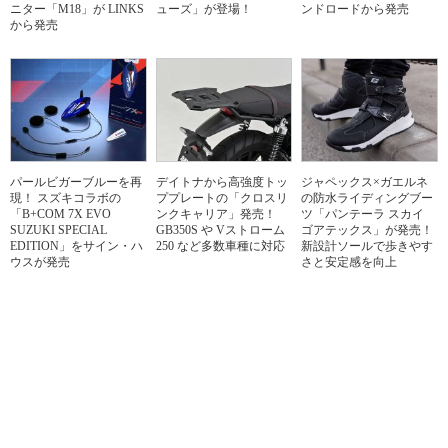
ニター「M18」が LINKS
ューズ」が登場！
ンドロードから発売
から発売
パールビガーブルーを再
デイトナから高強度トッ
ジャペックス×ガエルネ
現！ スズキコラボの
ププレートの「クロスリ
の防水ライディングブー
「B+COM 7X EVO
ンクキャリア」発売！
ツ「パンテーラ スカイ
SUZUKI SPECIAL
GB350S や Vストローム
ゴアテックス」が発売！
EDITION」をサイン・ハ
250 など多数車種に対応
新設計ソールで歩きやす
ウスが発売
さと安定感を向上