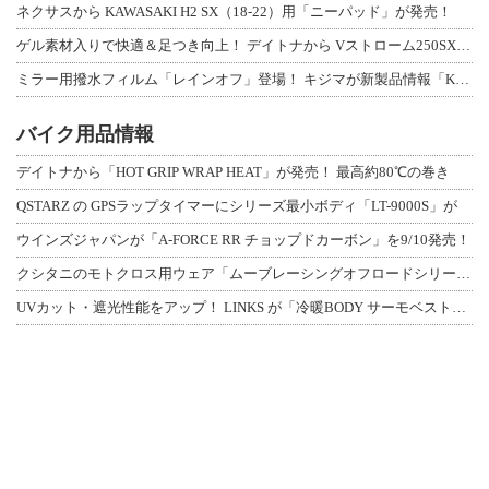
ネクサスから KAWASAKI H2 SX（18-22）用「ニーパッド」が発売！
ゲル素材入りで快適＆足つき向上！ デイトナから Vストローム250SX用「快適ロ
ミラー用撥水フィルム「レインオフ」登場！ キジマが新製品情報「KIJIMA NE
バイク用品情報
デイトナから「HOT GRIP WRAP HEAT」が発売！ 最高約80℃の巻き
QSTARZ の GPSラップタイマーにシリーズ最小ボディ「LT-9000S」が
ウインズジャパンが「A-FORCE RR チョップドカーボン」を9/10発売！
クシタニのモトクロス用ウェア「ムーブレーシングオフロードシリーズ」3アイテムが登
UVカット・遮光性能をアップ！ LINKS が「冷暖BODY サーモベスト」改良