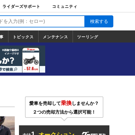
ライダーズサポート
コミュニティ
ライダーズサポート
バイク輸送
バイクガレージライ
バイク車両保険
ロードサービス
バイク試乗
コミュニティ
日記
ツーリング
カスタム
TOP
フ
TOP
事
トピックス
メンテナンス
ツーリング
トピックス
ホンダ
ヤマハ
スズキ
カワサキ
ハーレーダ
BMW
ドゥカティ
トライアン
メンテナンス
基本整備
部位別メンテ
工具の使い方
ツール100選
メンテのうん
一覧
ビッドソン
フ
一覧
ちく
乗換
愛車を売却して
しませんか？
２つの売却方法から選択可能！
1.
オークション