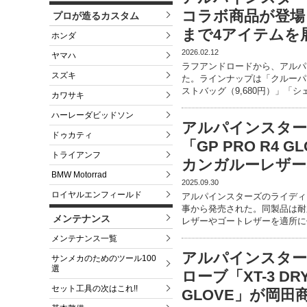
コラボ商品が登場
プロが造るカスタム
まで4アイテムを
ホンダ
2026.02.12
ヤマハ
ラフアンドロードから、アルパ
スズキ
た。ラインナップは「クルーパーカ 
ストバッグ（9,680円）」「シ
カワサキ
ハーレーダビッドソン
アルパインスタ
ドゥカティ
「GP PRO R4
トライアンフ
カンガルーレザー
BMW Motorrad
2025.09.30
ロイヤルエンフィールド
アルパインスターズのライディング
事から発売された。同製品は耐
メンテナンス
レザーやゴートレザーを適所に
メンテナンス一覧
アルパインスタ
サンメカのためのツール100
選
ローブ「XT-3 DRY
セット工具の次はこれ!!
GLOVE」が岡田