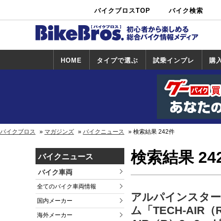
バイクブロスTOP
バイク検索
中古バイ
カタログ検
ショップ検
ク・新車検
索
索
索
HOME
タイプで選ぶ
試乗インプレ
購
スポーツ＆ネ
原付＆ミニバ
アメリカン＆
ビッグスクー
オフロード
試乗インプレ
ホンダ
ヤマハ
スズキ
カワサキ
ハーレー
BMW
トライアンフ
ドゥカティ
購
ホ
ヤ
ス
カ
イキッド
イク
クルーザー
ター
一覧
一
バイクブロス
マガジンズ
バイクニュース
検索結果 242件
検索結果 24
バイクニュース
バイク車両
全てのバイク車両情報
アルパインスタ
国内メーカー
ム「TECH-AIR（
海外メーカー