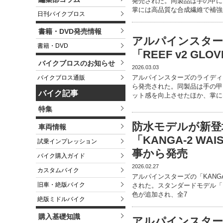
発売された。同製品は手の甲に
掌には高品質な合成繊維で補強
日刊バイクブロス
書籍・DVD発売情報
アルパインスタ
書籍・DVD
「REEF v2 G
バイクブロスのお知らせ
2026.03.03
アルパインスターズのライディング
バイクブロス通販
ら発売された。同製品は手の甲
バイク記事
ット感を向上させたほか、掌に
特集
防水モデルが新登
車両情報
「KANGA-2 W
試乗インプレッション
事から発売
バイク購入ガイド
2026.02.27
カスタムバイク
アルパインスターズの「KANGA
旧車・絶版バイク
された。スタンダードモデル「KAN
色が追加され、全7
絶版ミドルバイク
購入基礎知識
アルパインスター