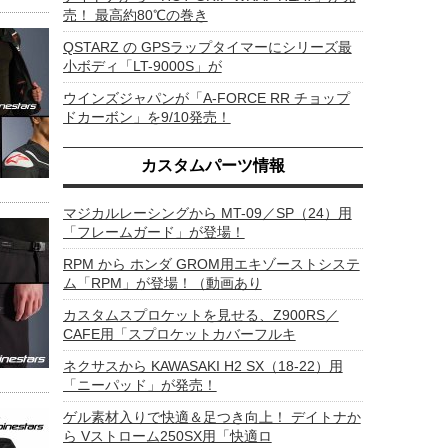
売！ 最高約80℃の巻き
QSTARZ の GPSラップタイマーにシリーズ最
小ボディ「LT-9000S」が
ウインズジャパンが「A-FORCE RR チョップ
ドカーボン」を9/10発売！
カスタムパーツ情報
マジカルレーシングから MT-09／SP（24）用
「フレームガード」が登場！
RPM から ホンダ GROM用エキゾーストシステ
ム「RPM」が登場！（動画あり
カスタムスプロケットを見せる、Z900RS／
CAFE用「スプロケットカバーフルキ
ネクサスから KAWASAKI H2 SX（18-22）用
「ニーパッド」が発売！
ゲル素材入りで快適＆足つき向上！ デイトナか
ら Vストローム250SX用「快適ロ