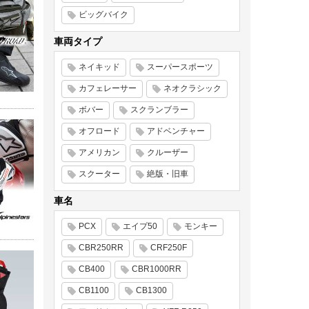
ビッグバイク
車両タイプ
ネイキッド
スーパースポーツ
カフェレーサー
ネオクラシック
ボバー
スクランブラー
オフロード
アドベンチャー
アメリカン
クルーザー
スクーター
絶版・旧車
車名
PCX
エイプ50
モンキー
CBR250RR
CRF250F
CB400
CBR1000RR
CB1100
CB1300