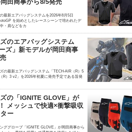
」が岡田商事から8/5発売
最新エアバッグシステムを2026年8月5日
otoGP を始めとしたレースシーンで培われたデ
中・肩などをカ
ーズのエアバッグシステム
 シリーズ」新モデルが岡田商事
発売
の最新エアバッグシステム「TECH-AIR（R）5
IR（R）3 v2」を2026年初夏に発売予定である旨発
「IGNITE GLOVE」が
！ メッシュで快適×衝撃吸収
クター
ググローブ「IGNITE GLOVE」が岡田商事から