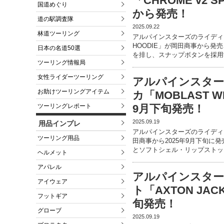
「CHROME v2 
国道めぐり
から発売！
道の駅調査隊
2025.09.22
林道ツーリング
アルパインスターズのライディング
HOODIE」が岡田商事から
日本の名道50選
を排し、スナップボタンを採用
ツーリング情報局
女性ライダーツーリング
アルパインスター
お助けツーリングアイテム
カ「MOBLAST 
ツーリングレポート
9月下旬発売！
2025.09.19
用品インプレ
アルパインスターズのライディング
ツーリング用品
田商事から2025年9月下旬
とソフトシェル・リップストッ
ヘルメット
アパレル
アルパインスタ
アイウェア
ト「AXTON JA
フットギア
旬発売！
グローブ
2025.09.19