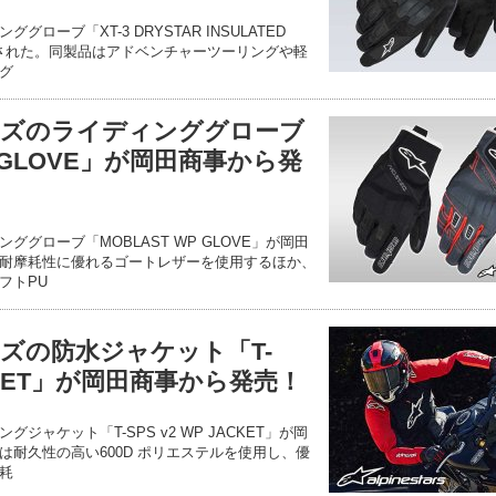
ローブ「XT-3 DRYSTAR INSULATED
売された。同製品はアドベンチャーツーリングや軽
グ
ーズのライディンググローブ
P GLOVE」が岡田商事から発
グローブ「MOBLAST WP GLOVE」が岡田
耐摩耗性に優れるゴートレザーを使用するほか、
フトPU
ズの防水ジャケット「T-
JACKET」が岡田商事から発売！
ャケット「T-SPS v2 WP JACKET」が岡
は耐久性の高い600D ポリエステルを使用し、優
耗