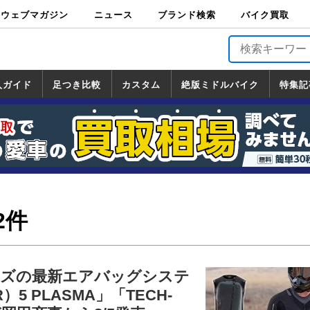
ウェブマガジン
ニュース
ブランド検索
バイク買取
バイクブロス・
原付＆ミニバイ
スポーツ＆ネイ
アメリカン＆ツ
ビッグスクータ
オフロード
バージンハーレ
バージンBMW
バージンドゥカ
バージントライ
ニュース
車両情報
イベント
キャンペ
トピック
バイク用
バイクパ
書籍・
サポート
お知らせ
ブランドを検
ブランドボイ
バイク買取
マガジンズ
ク
キッド
アラー
ー
ー
ティ
アンフ
TOP
ーン
ス
品
ーツ
DVD
索
ス
入ガイド
足つき比較
カスタム
絶版ミドルバイク
特集記
入ガイド
ンダ
マハ
ズキ
ワサキ
カスタム
ホンダ
ヤマハ
スズキ
カワサキ
道の駅調査隊
ツーリング情報局
日本の道50選
国道めぐり
林道ツーリング
絶版ミドルバイク
ホンダ
ヤマハ
スズキ
カワサキ
覧
一覧
一覧
2件
ーズの最新エアバッグシステ
R）5 PLASMA」「TECH-