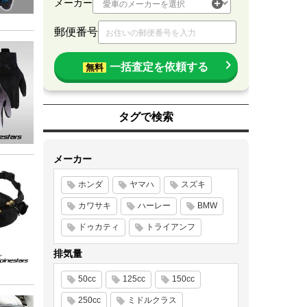
メーカー
郵便番号
一括査定を依頼する
無料
タグで検索
メーカー
ホンダ
ヤマハ
スズキ
カワサキ
ハーレー
BMW
ドゥカティ
トライアンフ
排気量
50cc
125cc
150cc
250cc
ミドルクラス