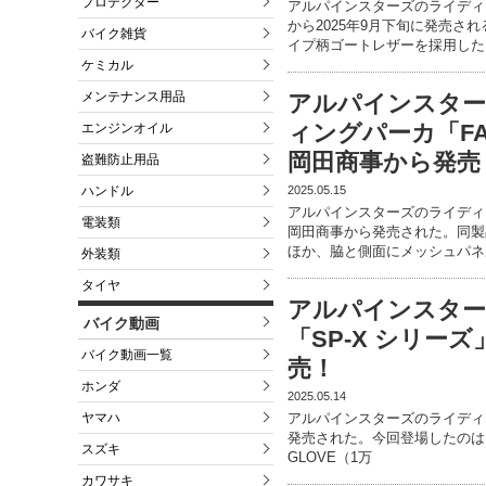
プロテクター
アルパインスターズのライディン
から2025年9月下旬に発売
バイク雑貨
イプ柄ゴートレザーを採用した
ケミカル
メンテナンス用品
アルパインスタ
ィングパーカ「FACT
エンジンオイル
岡田商事から発売
盗難防止用品
2025.05.15
ハンドル
アルパインスターズのライディングジ
電装類
岡田商事から発売された。同製
ほか、脇と側面にメッシュパネ
外装類
タイヤ
アルパインスタ
バイク動画
「SP-X シリー
バイク動画一覧
売！
ホンダ
2025.05.14
ヤマハ
アルパインスターズのライディ
発売された。今回登場したのは「SP X
スズキ
GLOVE（1万
カワサキ