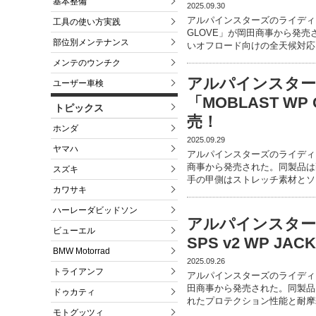
基本整備
2025.09.30
アルパインスターズのライディンググ
工具の使い方実践
GLOVE」が岡田商事から発
部位別メンテナンス
いオフロード向けの全天候対応
メンテのウンチク
アルパインスタ
ユーザー車検
「MOBLAST W
トピックス
売！
ホンダ
2025.09.29
ヤマハ
アルパインスターズのライディング
商事から発売された。同製品は
スズキ
手の甲側はストレッチ素材とソ
カワサキ
ハーレーダビッドソン
アルパインスター
ビューエル
SPS v2 WP 
BMW Motorrad
2025.09.26
トライアンフ
アルパインスターズのライディングジ
田商事から発売された。同製品
ドゥカティ
れたプロテクション性能と耐摩
モトグッツィ