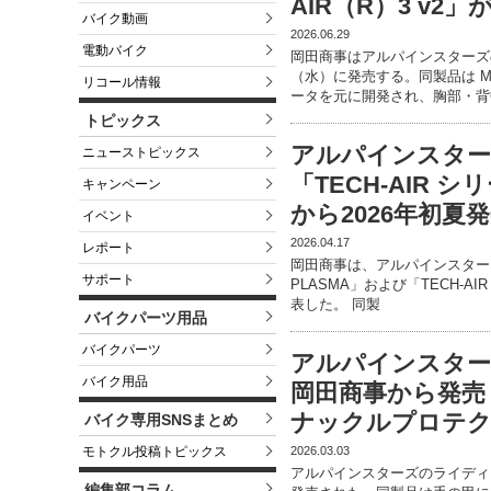
AIR（R）3 v2
バイク動画
2026.06.29
電動バイク
岡田商事はアルパインスターズの
（水）に発売する。同製品は M
リコール情報
ータを元に開発され、胸部・背
トピックス
アルパインスタ
ニューストピックス
「TECH-AIR
キャンペーン
から2026年初夏
イベント
2026.04.17
レポート
岡田商事は、アルパインスターズ
サポート
PLASMA」および「TECH-A
表した。 同製
バイクパーツ用品
バイクパーツ
アルパインスターズの
バイク用品
岡田商事から発売
ナックルプロテ
バイク専用SNSまとめ
2026.03.03
モトクル投稿トピックス
アルパインスターズのライディン
編集部コラム