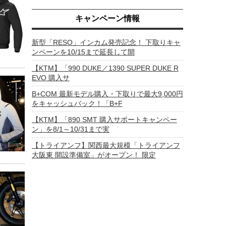
キャンペーン情報
新型「RESO」インカム発売記念！ 下取りキャ
ンペーンを10/15まで延長して開
【KTM】「990 DUKE／1390 SUPER DUKE R
EVO 購入サ
B+COM 最新モデル購入・下取りで最大9,000円
をキャッシュバック！「B+F
【KTM】「890 SMT 購入サポートキャンペー
ン」を8/1～10/31まで実
【トライアンフ】関西最大規模「トライアンフ
大阪東 開設準備室」がオープン！ 限定