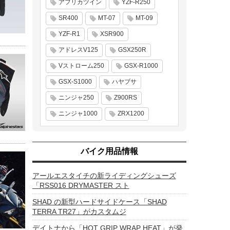
アフリカツイン
YZF-R250
SR400
MT-07
MT-09
YZF-R1
XSR900
アドレスV125
GSX250R
Vストローム250
GSX-R1000
GSX-S1000
ハヤブサ
ニンジャ250
Z900RS
ニンジャ1000
ZRX1200
バイク用品情報
アールエスタイチの新ライディングシューズ
「RSS016 DRYMASTER スト
SHAD の新型ハードサイドケース「SHAD
TERRA TR27」がカスタムジ
デイトナから「HOT GRIP WRAP HEAT」が発