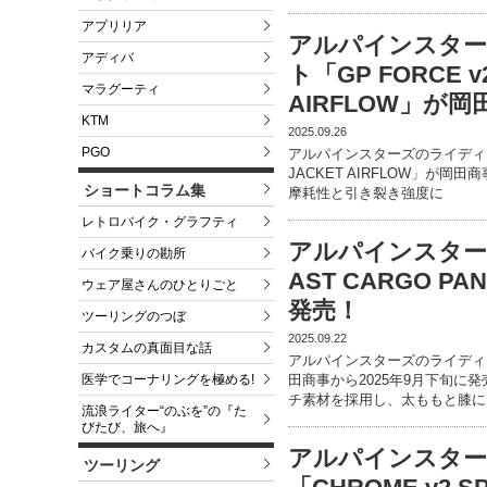
アプリリア
アルパインスタ
アディバ
ト「GP FORCE v2
マラグーティ
AIRFLOW」が
KTM
2025.09.26
PGO
アルパインスターズのライディングジ
JACKET AIRFLOW」が岡
ショートコラム集
摩耗性と引き裂き強度に
レトロバイク・グラフティ
アルパインスター
バイク乗りの勘所
AST CARGO 
ウェア屋さんのひとりごと
発売！
ツーリングのつぼ
2025.09.22
カスタムの真面目な話
アルパインスターズのライディングパ
医学でコーナリングを極める!
田商事から2025年9月下旬
チ素材を採用し、太ももと膝に
流浪ライター“のぶを”の『た
びたび、旅へ』
アルパインスター
ツーリング