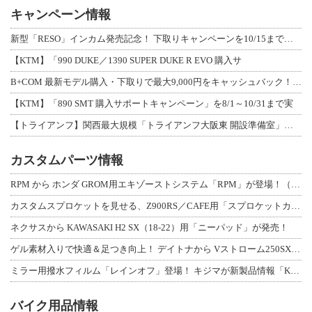
キャンペーン情報
新型「RESO」インカム発売記念！ 下取りキャンペーンを10/15まで延長して開
【KTM】「990 DUKE／1390 SUPER DUKE R EVO 購入サ
B+COM 最新モデル購入・下取りで最大9,000円をキャッシュバック！「B+F
【KTM】「890 SMT 購入サポートキャンペーン」を8/1～10/31まで実
【トライアンフ】関西最大規模「トライアンフ大阪東 開設準備室」がオープン！ 限定
カスタムパーツ情報
RPM から ホンダ GROM用エキゾーストシステム「RPM」が登場！（動画あり
カスタムスプロケットを見せる、Z900RS／CAFE用「スプロケットカバーフルキ
ネクサスから KAWASAKI H2 SX（18-22）用「ニーパッド」が発売！
ゲル素材入りで快適＆足つき向上！ デイトナから Vストローム250SX用「快適ロ
ミラー用撥水フィルム「レインオフ」登場！ キジマが新製品情報「KIJIMA NE
バイク用品情報