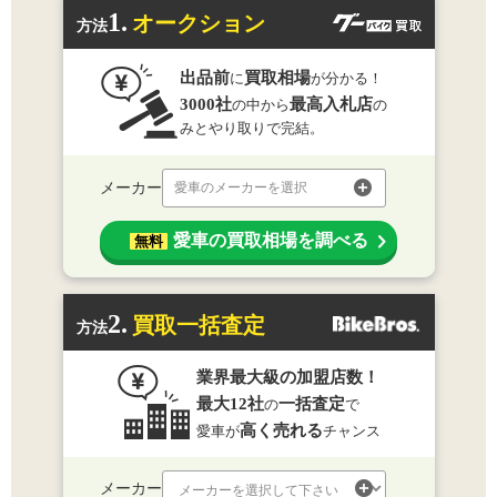
1.
オークション
方法
出品前
買取相場
に
が分かる！
3000社
最高入札店
の中から
の
みとやり取りで完結。
メーカー
愛車のメーカーを選択
愛車の買取相場を調べる
無料
2.
買取一括査定
方法
業界最大級の加盟店数！
最大12社
一括査定
の
で
高く売れる
愛車が
チャンス
メーカー