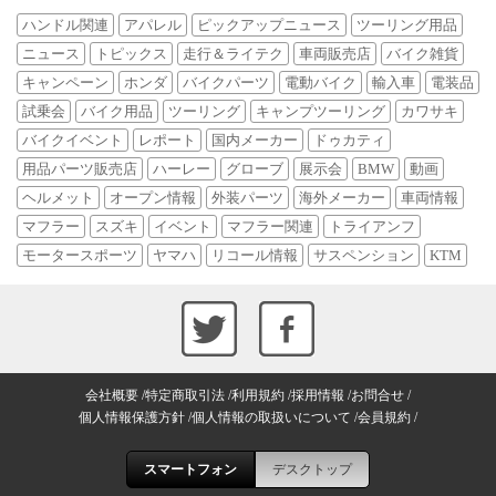
ハンドル関連
アパレル
ピックアップニュース
ツーリング用品
ニュース
トピックス
走行＆ライテク
車両販売店
バイク雑貨
キャンペーン
ホンダ
バイクパーツ
電動バイク
輸入車
電装品
試乗会
バイク用品
ツーリング
キャンプツーリング
カワサキ
バイクイベント
レポート
国内メーカー
ドゥカティ
用品パーツ販売店
ハーレー
グローブ
展示会
BMW
動画
ヘルメット
オープン情報
外装パーツ
海外メーカー
車両情報
マフラー
スズキ
イベント
マフラー関連
トライアンフ
モータースポーツ
ヤマハ
リコール情報
サスペンション
KTM
会社概要
特定商取引法
利用規約
採用情報
お問合せ
個人情報保護方針
個人情報の取扱いについて
会員規約
スマートフォン
デスクトップ