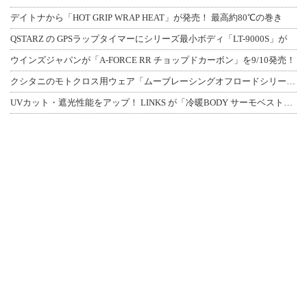
デイトナから「HOT GRIP WRAP HEAT」が発売！ 最高約80℃の巻き
QSTARZ の GPSラップタイマーにシリーズ最小ボディ「LT-9000S」が
ウインズジャパンが「A-FORCE RR チョップドカーボン」を9/10発売！
クシタニのモトクロス用ウェア「ムーブレーシングオフロードシリーズ」3アイテムが登
UVカット・遮光性能をアップ！ LINKS が「冷暖BODY サーモベスト」改良