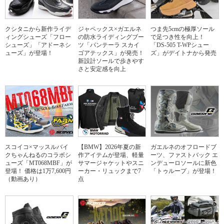
クシタニから新作ライデ
ジャペックス×ガエルネ
つま先5cmの極厚ソール
ィングシューズ「フロー
の防水ライディングブー
で足つき性を向上！
シューズ」「アドーネシ
ツ「パンテーラ スカイ
「DS-505 T-WPシュー
ューズ」が登場！
ゴアテックス」が発売！
ズ」がデイトナから発売
新設計ソールで歩きやす
さと安定感を向上
スコイコ×マッスルバイ
【BMW】2026年夏の新
ガエルネのオフロードブ
クちゃんねるのコラボシ
作アイテムが登場、軽量
ーツ、ファストバック エ
ューズ「MT068MBF」が
サマージャケットやスニ
ンデューロソールに新色
登場！ 価格は1万7,600円
ーカー・リュックまで7
「トゥループ」が登場！
（動画あり）
点