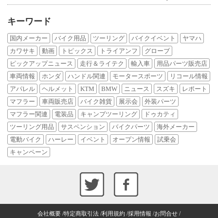
キーワード
国内メーカー
バイク用品
ツーリング
バイクイベント
ヤマハ
カワサキ
動画
トピックス
トライアンフ
グローブ
ピックアップニュース
走行＆ライテク
輸入車
用品パーツ販売店
車両情報
ホンダ
ハンドル関連
モータースポーツ
リコール情報
アパレル
ヘルメット
KTM
BMW
ニュース
スズキ
レポート
マフラー
車両販売店
バイク雑貨
展示会
外装パーツ
マフラー関連
電装品
キャンプツーリング
ドゥカティ
ツーリング用品
サスペンション
バイクパーツ
海外メーカー
電動バイク
ハーレー
イベント
オープン情報
試乗会
キャンペーン
会社概要
特定商取引法
利用規約
採用情報
お問合せ