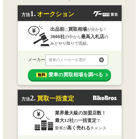
1.
オークション
方法
出品前
買取相場
に
が分かる！
3000社
最高入札店
の中から
の
みとやり取りで完結。
メーカー
愛車のメーカーを選択
愛車の買取相場を調べる
無料
2.
買取一括査定
方法
業界最大級の加盟店数！
最大12社
一括査定
の
で
高く売れる
愛車が
チャンス