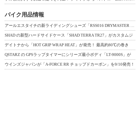
バイク用品情報
アールエスタイチの新ライディングシューズ「RSS016 DRYMASTER スト
SHAD の新型ハードサイドケース「SHAD TERRA TR27」がカスタムジ
デイトナから「HOT GRIP WRAP HEAT」が発売！ 最高約80℃の巻き
QSTARZ の GPSラップタイマーにシリーズ最小ボディ「LT-9000S」が
ウインズジャパンが「A-FORCE RR チョップドカーボン」を9/10発売！