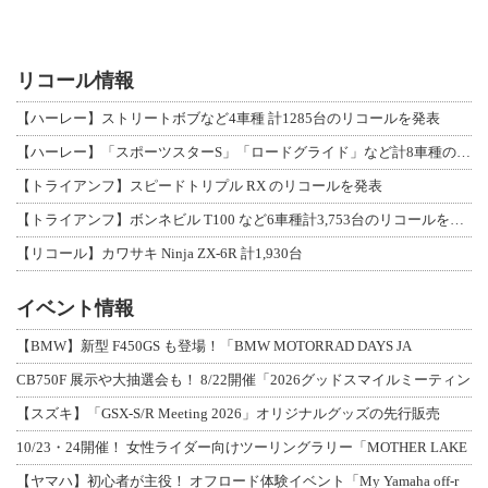
リコール情報
【ハーレー】ストリートボブなど4車種 計1285台のリコールを発表
【ハーレー】「スポーツスターS」「ロードグライド」など計8車種のリコールを発表
【トライアンフ】スピードトリプル RX のリコールを発表
【トライアンフ】ボンネビル T100 など6車種計3,753台のリコールを発表
【リコール】カワサキ Ninja ZX-6R 計1,930台
イベント情報
【BMW】新型 F450GS も登場！「BMW MOTORRAD DAYS JA
CB750F 展示や大抽選会も！ 8/22開催「2026グッドスマイルミーティン
【スズキ】「GSX-S/R Meeting 2026」オリジナルグッズの先行販売
10/23・24開催！ 女性ライダー向けツーリングラリー「MOTHER LAKE
【ヤマハ】初心者が主役！ オフロード体験イベント「My Yamaha off-r