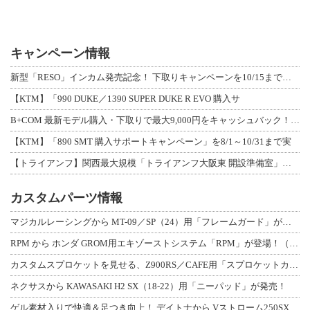
キャンペーン情報
新型「RESO」インカム発売記念！ 下取りキャンペーンを10/15まで延長して開
【KTM】「990 DUKE／1390 SUPER DUKE R EVO 購入サ
B+COM 最新モデル購入・下取りで最大9,000円をキャッシュバック！「B+F
【KTM】「890 SMT 購入サポートキャンペーン」を8/1～10/31まで実
【トライアンフ】関西最大規模「トライアンフ大阪東 開設準備室」がオープン！ 限定
カスタムパーツ情報
マジカルレーシングから MT-09／SP（24）用「フレームガード」が登場！
RPM から ホンダ GROM用エキゾーストシステム「RPM」が登場！（動画あり
カスタムスプロケットを見せる、Z900RS／CAFE用「スプロケットカバーフルキ
ネクサスから KAWASAKI H2 SX（18-22）用「ニーパッド」が発売！
ゲル素材入りで快適＆足つき向上！ デイトナから Vストローム250SX用「快適ロ