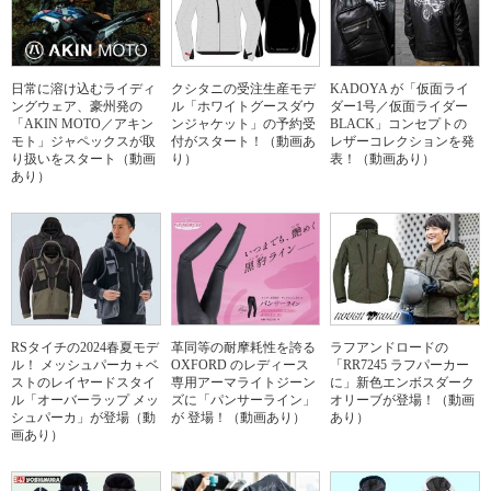
日常に溶け込むライディ
クシタニの受注生産モデ
KADOYA が「仮面ライ
ングウェア、豪州発の
ル「ホワイトグースダウ
ダー1号／仮面ライダー
「AKIN MOTO／アキン
ンジャケット」の予約受
BLACK」コンセプトの
モト」ジャペックスが取
付がスタート！（動画あ
レザーコレクションを発
り扱いをスタート（動画
り）
表！（動画あり）
あり）
RSタイチの2024春夏モデ
革同等の耐摩耗性を誇る
ラフアンドロードの
ル！ メッシュパーカ＋ベ
OXFORD のレディース
「RR7245 ラフパーカー
ストのレイヤードスタイ
専用アーマライトジーン
に」新色エンボスダーク
ル「オーバーラップ メッ
ズに「パンサーライン」
オリーブが登場！（動画
シュパーカ」が登場（動
が 登場！（動画あり）
あり）
画あり）