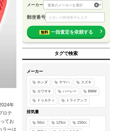
メーカー
郵便番号
一括査定を依頼する
無料
タグで検索
メーカー
ホンダ
ヤマハ
スズキ
カワサキ
ハーレー
BMW
ドゥカティ
トライアンフ
024年
排気量
プロテ
ってお
50cc
125cc
150cc
カラーは