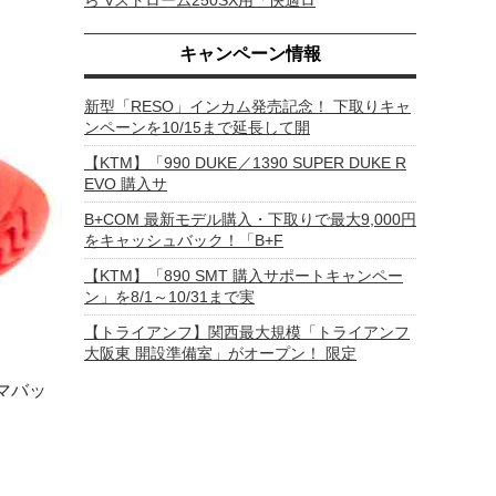
ら Vストローム250SX用「快適ロ
キャンペーン情報
新型「RESO」インカム発売記念！ 下取りキャ
ンペーンを10/15まで延長して開
【KTM】「990 DUKE／1390 SUPER DUKE R
EVO 購入サ
B+COM 最新モデル購入・下取りで最大9,000円
をキャッシュバック！「B+F
【KTM】「890 SMT 購入サポートキャンペー
ン」を8/1～10/31まで実
【トライアンフ】関西最大規模「トライアンフ
大阪東 開設準備室」がオープン！ 限定
ズマバッ