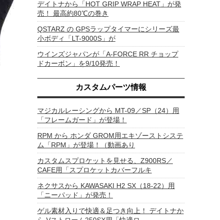
デイトナから「HOT GRIP WRAP HEAT」が発
売！ 最高約80℃の巻き
QSTARZ の GPSラップタイマーにシリーズ最
小ボディ「LT-9000S」が
ウインズジャパンが「A-FORCE RR チョップ
ドカーボン」を9/10発売！
カスタムパーツ情報
マジカルレーシングから MT-09／SP（24）用
「フレームガード」が登場！
RPM から ホンダ GROM用エキゾーストシステ
ム「RPM」が登場！（動画あり
カスタムスプロケットを見せる、Z900RS／
CAFE用「スプロケットカバーフルキ
ネクサスから KAWASAKI H2 SX（18-22）用
「ニーパッド」が発売！
ゲル素材入りで快適＆足つき向上！ デイトナか