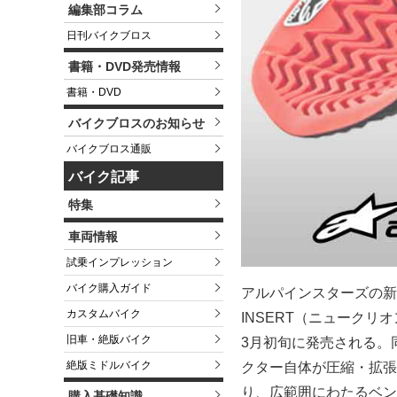
編集部コラム
日刊バイクブロス
書籍・DVD発売情報
書籍・DVD
バイクブロスのお知らせ
バイクブロス通販
バイク記事
特集
車両情報
試乗インプレッション
バイク購入ガイド
アルパインスターズの新作プ
カスタムバイク
INSERT（ニュークリ
旧車・絶版バイク
3月初旬に発売される。
絶版ミドルバイク
クター自体が圧縮・拡張
り、広範囲にわたるベン
購入基礎知識