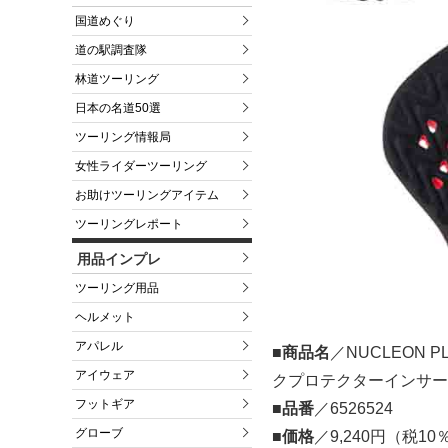
国道めぐり
道の駅調査隊
林道ツーリング
日本の名道50選
ツーリング情報局
女性ライダーツーリング
お助けツーリングアイテム
ツーリングレポート
用品インプレ
ツーリング用品
ヘルメット
アパレル
■商品名
／NUCLEON 
アイウェア
クプロテクターインサー
フットギア
■品番
／6526524
グローブ
■価格
／9,240円（税1