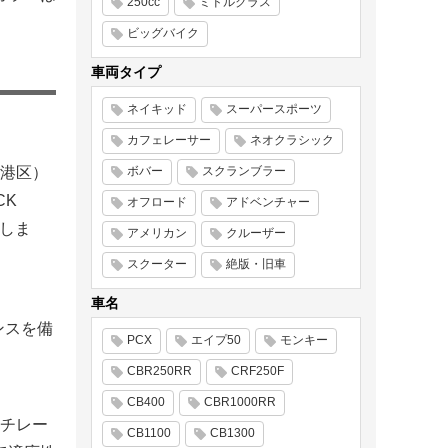
250cc
ミドルクラス
ビッグバイク
車両タイプ
ネイキッド
スーパースポーツ
カフェレーサー
ネオクラシック
港区）
ボバー
スクランブラー
CK
オフロード
アドベンチャー
致しま
アメリカン
クルーザー
スクーター
絶版・旧車
車名
ンスを備
PCX
エイプ50
モンキー
CBR250RR
CRF250F
CB400
CBR1000RR
チレー
CB1100
CB1300