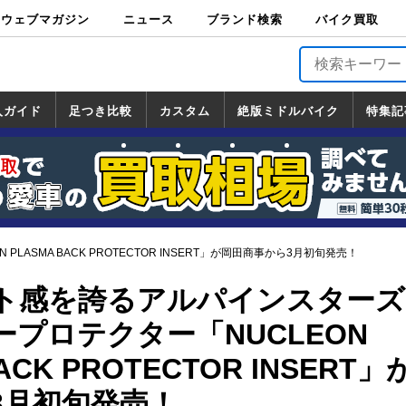
ウェブマガジン
ニュース
ブランド検索
バイク買取
バイクブロス・
原付＆ミニバイ
スポーツ＆ネイ
アメリカン＆ツ
ビッグスクータ
オフロード
バージンハーレ
バージンBMW
バージンドゥカ
バージントライ
ニュース
車両情報
イベント
キャンペ
トピック
バイク用
バイクパ
書籍・
サポート
お知らせ
ブランドを検
ブランドボイ
バイク買取
マガジンズ
ク
キッド
アラー
ー
ー
ティ
アンフ
TOP
ーン
ス
品
ーツ
DVD
索
ス
入ガイド
足つき比較
カスタム
絶版ミドルバイク
特集記
入ガイド
ンダ
マハ
ズキ
ワサキ
カスタム
ホンダ
ヤマハ
スズキ
カワサキ
道の駅調査隊
ツーリング情報局
日本の道50選
国道めぐり
林道ツーリング
絶版ミドルバイク
ホンダ
ヤマハ
スズキ
カワサキ
覧
一覧
一覧
SMA BACK PROTECTOR INSERT」が岡田商事から3月初旬発売！
ト感を誇るアルパインスターズ
プロテクター「NUCLEON
ACK PROTECTOR INSERT」
3月初旬発売！