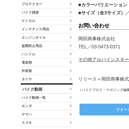
プロテクター
■カラーバリエーション
■サイズ（全3サイズ）
バイク雑貨
ケミカル
お問い合わせ
メンテナンス用品
エンジンオイル
岡田商事株式会社
盗難防止用品
TEL／03-5473-0371
ハンドル
その他アルパインスター
電装類
外装類
リリース＝岡田商事株式会
タイヤ
バイク動画
（バイクブロス・マガジンズ編
バイク動画一覧
ホンダ
ツイー
ヤマハ
スズキ