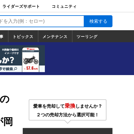
ライダーズサポート
コミュニティ
ライダーズサポート
バイク輸送
バイクガレージライ
バイク車両保険
ロードサービス
バイク試乗
コミュニティ
日記
ツーリング
カスタム
TOP
フ
TOP
事
トピックス
メンテナンス
ツーリング
トピックス
ホンダ
ヤマハ
スズキ
カワサキ
ハーレーダ
BMW
ドゥカティ
トライアン
メンテナンス
基本整備
部位別メンテ
工具の使い方
ツール100選
メンテのうん
一覧
ビッドソン
フ
一覧
ちく
の
乗換
愛車を売却して
しませんか？
２つの売却方法から選択可能！
が岡