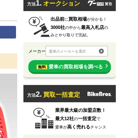
1.
オークション
方法
出品前
買取相場
に
が分かる！
3000社
最高入札店
の中から
の
みとやり取りで完結。
メーカー
愛車のメーカーを選択
愛車の買取相場を調べる
無料
2.
買取一括査定
方法
業界最大級の加盟店数！
最大12社
一括査定
の
で
高く売れる
愛車が
チャンス