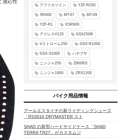
て適応性
アフリカツイン
YZF-R250
SR400
MT-07
MT-09
YZF-R1
XSR900
アドレスV125
GSX250R
Vストローム250
GSX-R1000
GSX-S1000
ハヤブサ
ニンジャ250
Z900RS
ニンジャ1000
ZRX1200
バイク用品情報
アールエスタイチの新ライディングシューズ
「RSS016 DRYMASTER スト
SHAD の新型ハードサイドケース「SHAD
TERRA TR27」がカスタムジ