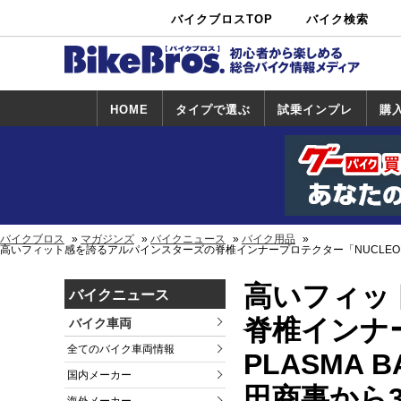
バイクブロスTOP
バイク検索
中古バイ
カタログ検
ショップ検
ク・新車検
索
索
索
HOME
タイプで選ぶ
試乗インプレ
購
スポーツ＆ネ
原付＆ミニバ
アメリカン＆
ビッグスクー
オフロード
試乗インプレ
ホンダ
ヤマハ
スズキ
カワサキ
ハーレー
BMW
トライアンフ
ドゥカティ
購
ホ
ヤ
ス
カ
イキッド
イク
クルーザー
ター
一覧
一
バイクブロス
マガジンズ
バイクニュース
バイク用品
高いフィット感を誇るアルパインスターズの脊椎インナープロテクター「NUCLEON PLA
高いフィッ
バイクニュース
脊椎インナー
バイク車両
全てのバイク車両情報
PLASMA B
国内メーカー
田商事から