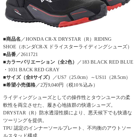
■商品名
／HONDA CR-X DRYSTAR（R）RIDING
SHOE（ホンダCR-X ドライスターライディングシューズ）
■品番
／2611721
■カラーバリエーション（全2色）
／183 BLACK RED BLUE
・1031 BACK RED GRAY
■サイズ（全8サイズ）
／US7（25.0cm）～US11（28.5cm）
■希望小売価格
／2万9,040円（税10％込み）
ライディングシューズとしての操作性とタウンユースの柔
軟性を両立させた、履き心地抜群の快適シューズ。
DRYSTAR（R）防水透湿性膜により、悪天候下でも快適な
ツーリングを提供。
TPU 認定のインナーソールプレート、不均衡のアウトソー
ルスタッド構成、