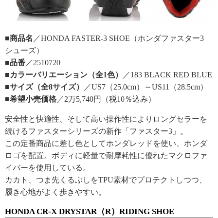
■商品名
／HONDA FASTER-3 SHOE（ホンダファスター3
シューズ）
■品番
／2510720
■カラーバリエーション（全1色）
／183 BLACK RED BLUE
■サイズ（全8サイズ）
／US7（25.0cm）～US11（28.5cm）
■希望小売価格
／2万5,740円（税10％込み）
安全性と快適性、そして高い操作性によりロングセラーを
続けるファスターシリーズの新作「ファスター3」。
この定番商品に差し色としてホンダレッドを使い、ホンダ
ロゴを配置。ボディに軽量で耐摩耗性に優れたマクロファ
イバーを使用している。
カカト、つま先くるぶしをTPU素材でプロテクトしつつ、
履き心地がよく歩きやすい。
HONDA CR-X DRYSTAR（R）RIDING SHOE