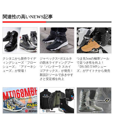
関連性の高いNEWS記事
クシタニから新作ライデ
ジャペックス×ガエルネ
つま先5cmの極厚ソール
ィングシューズ「フロー
の防水ライディングブー
で足つき性を向上！
シューズ」「アドーネシ
ツ「パンテーラ スカイ
「DS-505 T-WPシュー
ューズ」が登場！
ゴアテックス」が発売！
ズ」がデイトナから発売
新設計ソールで歩きやす
さと安定感を向上