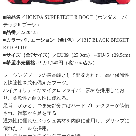
■商品名
／HONDA SUPERTECH-R BOOT（ホンダスーパー
テックR ブーツ）
■品番
／2220423
■カラーバリエーション（全1色）
／1317 BLACK BRIGHT
RED BLUE
■サイズ（全7サイズ）
／EU39（25.0cm）～EU45（29.5cm）
■希望小売価格
／9万1,740円（税10％込み）
レーシングブーツの最高峰として開発された、高い保護性
と快適性を兼ね備えたブーツ。
ハイクォリティなマイクロファイバー素材を採用してお
り、柔軟性と耐久性に優れる。
足首、かかと、つま先部分にはハードプロテクターが装備
され、衝撃から足を守る。
通気性に優れたメッシュ素材を内側に使用し、グリップに
優れたソールを採用。
ホンダカラーとウイングマークが誇らしい。