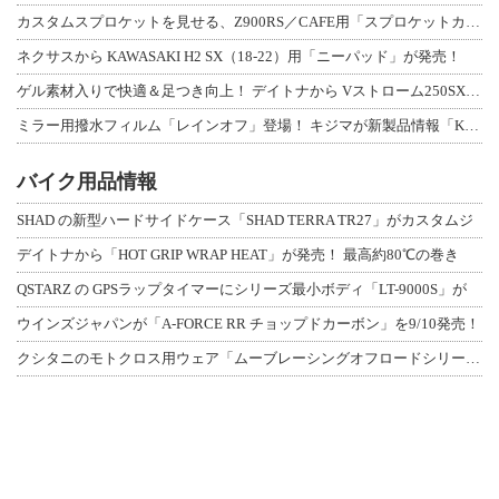
カスタムスプロケットを見せる、Z900RS／CAFE用「スプロケットカバーフルキ
ネクサスから KAWASAKI H2 SX（18-22）用「ニーパッド」が発売！
ゲル素材入りで快適＆足つき向上！ デイトナから Vストローム250SX用「快適ロ
ミラー用撥水フィルム「レインオフ」登場！ キジマが新製品情報「KIJIMA NE
バイク用品情報
SHAD の新型ハードサイドケース「SHAD TERRA TR27」がカスタムジ
デイトナから「HOT GRIP WRAP HEAT」が発売！ 最高約80℃の巻き
QSTARZ の GPSラップタイマーにシリーズ最小ボディ「LT-9000S」が
ウインズジャパンが「A-FORCE RR チョップドカーボン」を9/10発売！
クシタニのモトクロス用ウェア「ムーブレーシングオフロードシリーズ」3アイテムが登