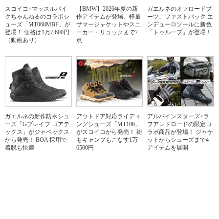
スコイコ×マッスルバイ
【BMW】2026年夏の新
ガエルネのオフロードブ
クちゃんねるのコラボシ
作アイテムが登場、軽量
ーツ、ファストバック エ
ューズ「MT068MBF」が
サマージャケットやスニ
ンデューロソールに新色
登場！ 価格は1万7,600円
ーカー・リュックまで7
「トゥループ」が登場！
（動画あり）
点
ガエルネの新作防水シュ
アウトドア対応ライディ
アルパインスターズ×ラ
ーズ「Gブレイブ ゴアテ
ングシューズ「MT106」
フアンドロードの限定コ
ックス」がジャペックス
がスコイコから発売！ 街
ラボ商品が登場！ ジャケ
から発売！ BOA 採用で
もキャンプもこなす1万
ットからシューズまで4
着脱も快適
6500円
アイテムを展開