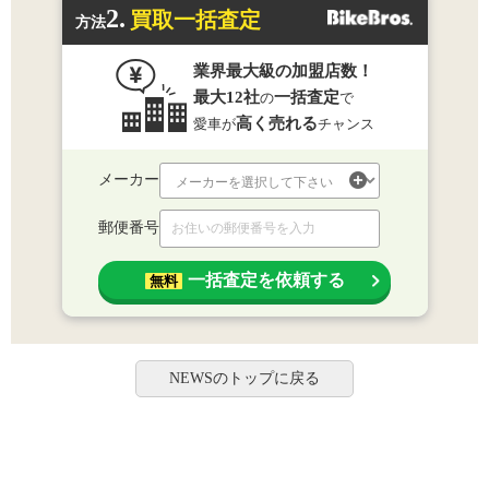
2.
買取一括査定
方法
業界最大級の加盟店数！
最大12社
一括査定
の
で
高く売れる
愛車が
チャンス
メーカー
郵便番号
一括査定を依頼する
無料
NEWSのトップに戻る