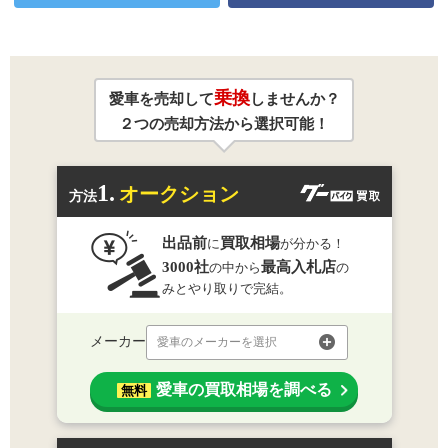
乗換
愛車を売却して
しませんか？
２つの売却方法から選択可能！
1.
オークション
方法
出品前
買取相場
に
が分かる！
3000社
最高入札店
の中から
の
みとやり取りで完結。
メーカー
愛車のメーカーを選択
愛車の買取相場を調べる
無料