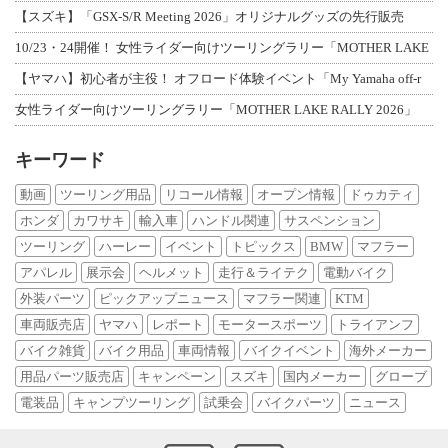
【スズキ】「GSX-S/R Meeting 2026」オリジナルグッズの先行販売
10/23・24開催！ 女性ライダー向けツーリングラリー「MOTHER LAKE
【ヤマハ】初心者が主役！ オフロード体験イベント「My Yamaha off-r
女性ライダー向けツーリングラリー「MOTHER LAKE RALLY 2026」
キーワード
動画
ツーリング用品
リコール情報
オープン情報
ドゥカティ
ホンダ
カワサキ
輸入車
ハンドル関連
サスペンション
ツーリング
ハーレー
イベント
トピックス
BMW
マフラー
アパレル
展示会
ヘルメット
走行＆ライテク
電動バイク
外装パーツ
ピックアップニュース
マフラー関連
KTM
車両販売店
ヤマハ
レポート
モータースポーツ
トライアンフ
バイク雑貨
バイク用品
車両情報
バイクイベント
海外メーカー
用品パーツ販売店
キャンペーン
スズキ
国内メーカー
グローブ
電装品
キャンプツーリング
試乗会
バイクパーツ
ニュース