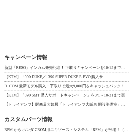
キャンペーン情報
新型「RESO」インカム発売記念！ 下取りキャンペーンを10/15まで延長して開
【KTM】「990 DUKE／1390 SUPER DUKE R EVO 購入サ
B+COM 最新モデル購入・下取りで最大9,000円をキャッシュバック！「B+F
【KTM】「890 SMT 購入サポートキャンペーン」を8/1～10/31まで実
【トライアンフ】関西最大規模「トライアンフ大阪東 開設準備室」がオープン！ 限定
カスタムパーツ情報
RPM から ホンダ GROM用エキゾーストシステム「RPM」が登場！（動画あり