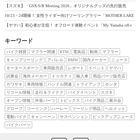
【スズキ】「GSX-S/R Meeting 2026」オリジナルグッズの先行販売
10/23・24開催！ 女性ライダー向けツーリングラリー「MOTHER LAKE
【ヤマハ】初心者が主役！ オフロード体験イベント「My Yamaha off-r
キーワード
バイク雑貨
マフラー関連
KTM
電装品
動画
マフラー
キャンプツーリング
アパレル
BMW
国内メーカー
ニュース
モータースポーツ
車両販売店
レポート
イベント
ヤマハ
試乗会
海外メーカー
ドゥカティ
輸入車
用品パーツ販売店
カワサキ
車両情報
ハンドル関連
トライアンフ
ホンダ
リコール情報
走行＆ライテク
バイクイベント
スズキ
オープン情報
外装パーツ
トピックス
バイク用品
展示会
グローブ
ツーリング
ハーレー
ツーリング用品
ヘルメット
電動バイク
キャンペーン
サスペンション
ピックアップニュース
バイクパーツ