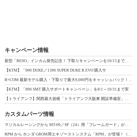
キャンペーン情報
新型「RESO」インカム発売記念！ 下取りキャンペーンを10/15まで延長して開
【KTM】「990 DUKE／1390 SUPER DUKE R EVO 購入サ
B+COM 最新モデル購入・下取りで最大9,000円をキャッシュバック！「B+F
【KTM】「890 SMT 購入サポートキャンペーン」を8/1～10/31まで実
【トライアンフ】関西最大規模「トライアンフ大阪東 開設準備室」がオープン！ 限定
カスタムパーツ情報
マジカルレーシングから MT-09／SP（24）用「フレームガード」が登場！
RPM から ホンダ GROM用エキゾーストシステム「RPM」が登場！（動画あり