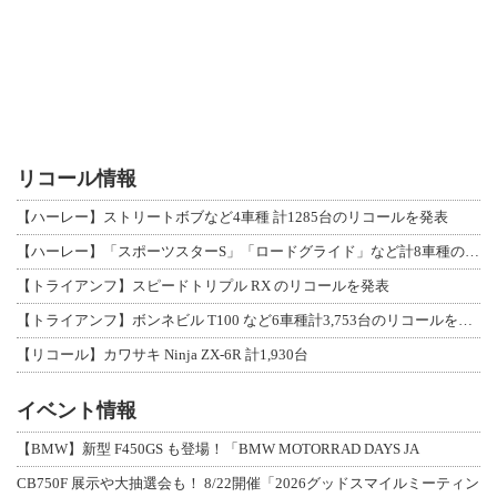
リコール情報
【ハーレー】ストリートボブなど4車種 計1285台のリコールを発表
【ハーレー】「スポーツスターS」「ロードグライド」など計8車種のリコールを発表
【トライアンフ】スピードトリプル RX のリコールを発表
【トライアンフ】ボンネビル T100 など6車種計3,753台のリコールを発表
【リコール】カワサキ Ninja ZX-6R 計1,930台
イベント情報
【BMW】新型 F450GS も登場！「BMW MOTORRAD DAYS JA
CB750F 展示や大抽選会も！ 8/22開催「2026グッドスマイルミーティン