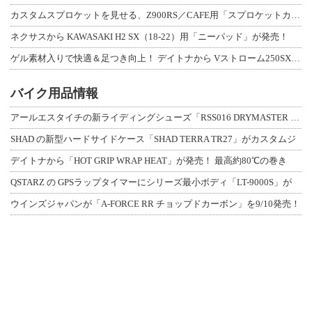
カスタムスプロケットを見せる、Z900RS／CAFE用「スプロケットカバーフルキ
ネクサスから KAWASAKI H2 SX（18-22）用「ニーパッド」が発売！
ゲル素材入りで快適＆足つき向上！ デイトナから Vストローム250SX用「快適ロ
バイク用品情報
アールエスタイチの新ライディングシューズ「RSS016 DRYMASTER スト
SHAD の新型ハードサイドケース「SHAD TERRA TR27」がカスタムジ
デイトナから「HOT GRIP WRAP HEAT」が発売！ 最高約80℃の巻き
QSTARZ の GPSラップタイマーにシリーズ最小ボディ「LT-9000S」が
ウインズジャパンが「A-FORCE RR チョップドカーボン」を9/10発売！