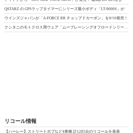
QSTARZ の GPSラップタイマーにシリーズ最小ボディ「LT-9000S」が
ウインズジャパンが「A-FORCE RR チョップドカーボン」を9/10発売！
クシタニのモトクロス用ウェア「ムーブレーシングオフロードシリーズ」3アイテムが登
リコール情報
【ハーレー】ストリートボブなど4車種 計1285台のリコールを発表