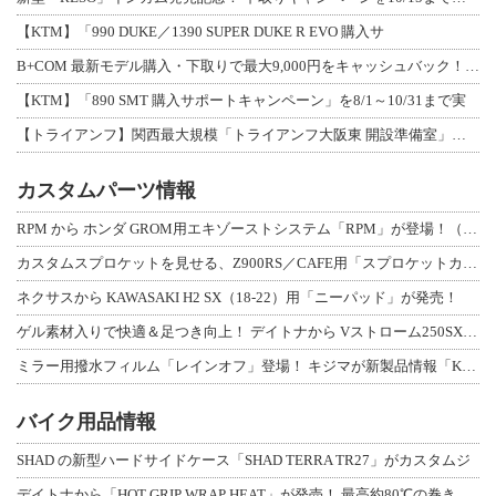
【KTM】「990 DUKE／1390 SUPER DUKE R EVO 購入サ
B+COM 最新モデル購入・下取りで最大9,000円をキャッシュバック！「B+F
【KTM】「890 SMT 購入サポートキャンペーン」を8/1～10/31まで実
【トライアンフ】関西最大規模「トライアンフ大阪東 開設準備室」がオープン！ 限定
カスタムパーツ情報
RPM から ホンダ GROM用エキゾーストシステム「RPM」が登場！（動画あり
カスタムスプロケットを見せる、Z900RS／CAFE用「スプロケットカバーフルキ
ネクサスから KAWASAKI H2 SX（18-22）用「ニーパッド」が発売！
ゲル素材入りで快適＆足つき向上！ デイトナから Vストローム250SX用「快適ロ
ミラー用撥水フィルム「レインオフ」登場！ キジマが新製品情報「KIJIMA NE
バイク用品情報
SHAD の新型ハードサイドケース「SHAD TERRA TR27」がカスタムジ
デイトナから「HOT GRIP WRAP HEAT」が発売！ 最高約80℃の巻き