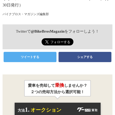
30日発行）
バイクブロス・マガジンズ編集部
Twitterで
@BikeBrosMagazin
をフォローしよう！
ツイートする
シェアする
乗換
愛車を売却して
しませんか？
２つの売却方法から選択可能！
1.
オークション
方法