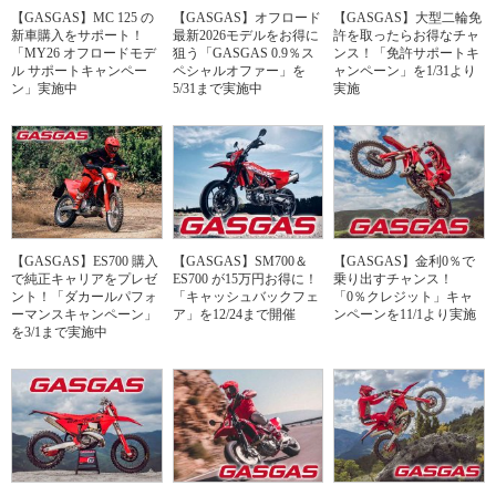
【GASGAS】MC 125 の
【GASGAS】オフロード
【GASGAS】大型二輪免
新車購入をサポート！
最新2026モデルをお得に
許を取ったらお得なチャ
「MY26 オフロードモデ
狙う「GASGAS 0.9％ス
ンス！「免許サポートキ
ル サポートキャンペー
ペシャルオファー」を
ャンペーン」を1/31より
ン」実施中
5/31まで実施中
実施
【GASGAS】ES700 購入
【GASGAS】SM700＆
【GASGAS】金利0％で
で純正キャリアをプレゼ
ES700 が15万円お得に！
乗り出すチャンス！
ント！「ダカールパフォ
「キャッシュバックフェ
「0％クレジット」キャ
ーマンスキャンペーン」
ア」を12/24まで開催
ンペーンを11/1より実施
を3/1まで実施中