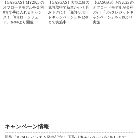
【GASGAS】MY2025 の
【GASGAS】大型二輪の
【GASGAS】MY2025 の
オフロードモデルを金利
免許取得で新車が7.7万円
オフロードモデルが金利
0％で手に入れるチャン
おトクに！「免許サポー
0％！「0％クレジットキ
ス！「0％ローンフェ
トキャンペーン」を12/8
ャンペーン」を7/19より
ア」を9/6より開催
まで実施中
実施
キャンペーン情報
新型「RESO」インカム発売記念！ 下取りキャンペーンを10/15まで延長して開