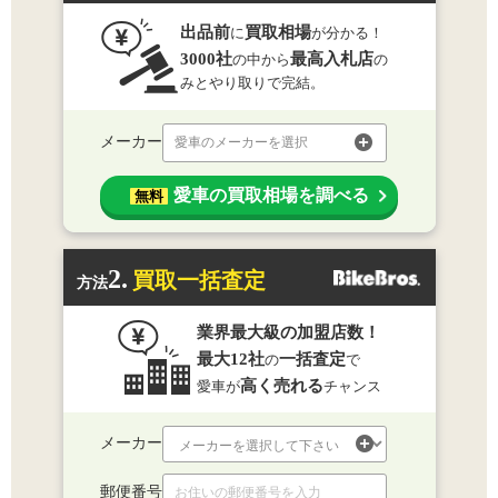
出品前
買取相場
に
が分かる！
3000社
最高入札店
の中から
の
みとやり取りで完結。
メーカー
愛車のメーカーを選択
愛車の買取相場を調べる
無料
2.
買取一括査定
方法
業界最大級の加盟店数！
最大12社
一括査定
の
で
高く売れる
愛車が
チャンス
メーカー
郵便番号