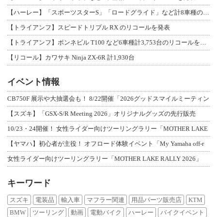
【ハーレー】「スポーツスターS」「ロードグライド」など計8車種のリコールを発表
【トライアンフ】スピードトリプル RX のリコールを発表
【トライアンフ】ボンネビル T100 など6車種計3,753台のリコールを発表
【リコール】カワサキ Ninja ZX-6R 計1,930台
イベント情報
CB750F 展示や大抽選会も！ 8/22開催「2026グッドスマイルミーティン
【スズキ】「GSX-S/R Meeting 2026」オリジナルグッズの先行販売
10/23・24開催！ 女性ライダー向けツーリングラリー「MOTHER LAKE
【ヤマハ】初心者が主役！ オフロード体験イベント「My Yamaha off-r
女性ライダー向けツーリングラリー「MOTHER LAKE RALLY 2026」
キーワード
スズキ
電装品
輸入車
マフラー関連
用品パーツ販売店
KTM
BMW
ツーリング
動画
電動バイク
ハーレー
バイクイベント