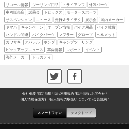
リコール情報
ツーリング用品
トライアンフ
外装パーツ
車両販売店
試乗会
トピックス
モータースポーツ
サスペンション
ニュース
走行＆ライテク
展示会
国内メーカー
ヤマハ
キャンペーン
オープン情報
バイク用品
バイク雑貨
ハンドル関連
バイクパーツ
マフラー
グローブ
ヘルメット
カワサキ
アパレル
ホンダ
キャンプツーリング
ピックアップニュース
車両情報
レポート
イベント
海外メーカー
ドゥカティ
会社概要
特定商取引法
利用規約
採用情報
お問合せ
個人情報保護方針
個人情報の取扱いについて
会員規約
スマートフォン
デスクトップ