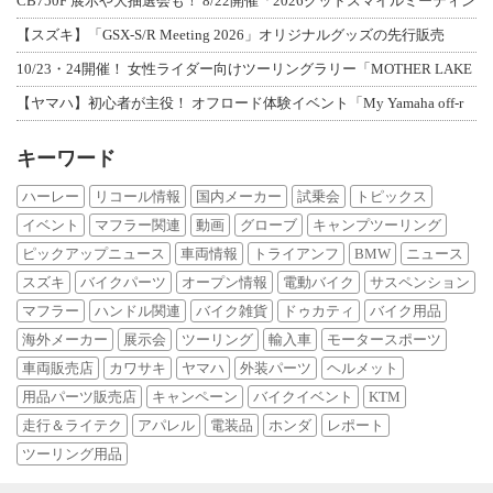
CB750F 展示や大抽選会も！ 8/22開催「2026グッドスマイルミーティン
【スズキ】「GSX-S/R Meeting 2026」オリジナルグッズの先行販売
10/23・24開催！ 女性ライダー向けツーリングラリー「MOTHER LAKE
【ヤマハ】初心者が主役！ オフロード体験イベント「My Yamaha off-r
キーワード
ハーレー
リコール情報
国内メーカー
試乗会
トピックス
イベント
マフラー関連
動画
グローブ
キャンプツーリング
ピックアップニュース
車両情報
トライアンフ
BMW
ニュース
スズキ
バイクパーツ
オープン情報
電動バイク
サスペンション
マフラー
ハンドル関連
バイク雑貨
ドゥカティ
バイク用品
海外メーカー
展示会
ツーリング
輸入車
モータースポーツ
車両販売店
カワサキ
ヤマハ
外装パーツ
ヘルメット
用品パーツ販売店
キャンペーン
バイクイベント
KTM
走行＆ライテク
アパレル
電装品
ホンダ
レポート
ツーリング用品