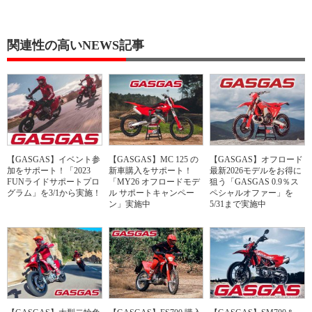
関連性の高いNEWS記事
【GASGAS】イベント参
【GASGAS】MC 125 の
【GASGAS】オフロード
加をサポート！「2023
新車購入をサポート！
最新2026モデルをお得に
FUNライドサポートプロ
「MY26 オフロードモデ
狙う「GASGAS 0.9％ス
グラム」を3/1から実施！
ル サポートキャンペー
ペシャルオファー」を
ン」実施中
5/31まで実施中