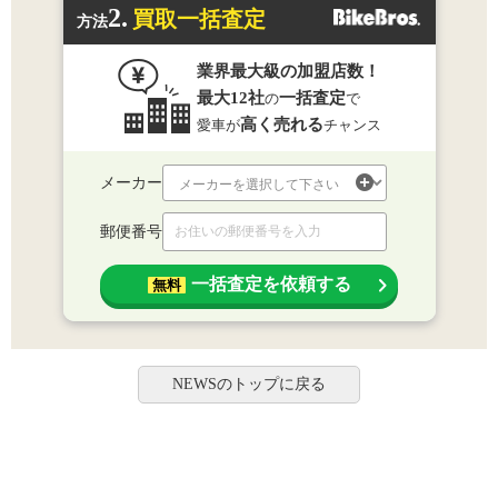
2.
買取一括査定
方法
業界最大級の加盟店数！
最大12社
一括査定
の
で
高く売れる
愛車が
チャンス
メーカー
郵便番号
一括査定を依頼する
無料
NEWSのトップに戻る