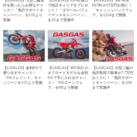
【GASGAS】大型二輪免
【GASGAS】ES700 購入
【GASGAS】SM700＆
許を取ったらお得なチャ
で純正キャリアをプレゼ
ES700 が15万円お得に！
ンス！「免許サポートキ
ント！「ダカールパフォ
「キャッシュバックフェ
ャンペーン」を1/31より
ーマンスキャンペーン」
ア」を12/24まで開催
実施
を3/1まで実施中
【GASGAS】金利0％で
【GASGAS】MY2025 の
【GASGAS】大型二輪の
乗り出すチャンス！
オフロードモデルを金利
免許取得で新車が7.7万円
「0％クレジット」キャ
0％で手に入れるチャン
おトクに！「免許サポー
ンペーンを11/1より実施
ス！「0％ローンフェ
トキャンペーン」を12/8
ア」を9/6より開催
まで実施中