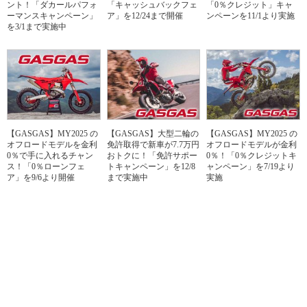
ント！「ダカールパフォ
「キャッシュバックフェ
「0％クレジット」キャ
ーマンスキャンペーン」
ア」を12/24まで開催
ンペーンを11/1より実施
を3/1まで実施中
【GASGAS】MY2025 の
【GASGAS】大型二輪の
【GASGAS】MY2025 の
オフロードモデルを金利
免許取得で新車が7.7万円
オフロードモデルが金利
0％で手に入れるチャン
おトクに！「免許サポー
0％！「0％クレジットキ
ス！「0％ローンフェ
トキャンペーン」を12/8
ャンペーン」を7/19より
ア」を9/6より開催
まで実施中
実施