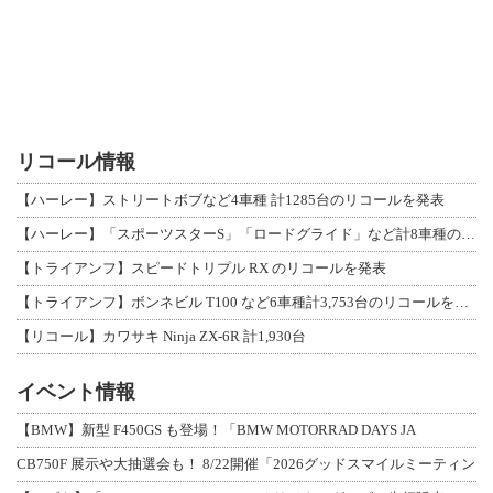
リコール情報
【ハーレー】ストリートボブなど4車種 計1285台のリコールを発表
【ハーレー】「スポーツスターS」「ロードグライド」など計8車種のリコールを発表
【トライアンフ】スピードトリプル RX のリコールを発表
【トライアンフ】ボンネビル T100 など6車種計3,753台のリコールを発表
【リコール】カワサキ Ninja ZX-6R 計1,930台
イベント情報
【BMW】新型 F450GS も登場！「BMW MOTORRAD DAYS JA
CB750F 展示や大抽選会も！ 8/22開催「2026グッドスマイルミーティン