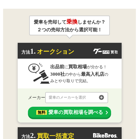
乗換
愛車を売却して
しませんか？
２つの売却方法から選択可能！
1.
オークション
方法
出品前
買取相場
に
が分かる！
3000社
最高入札店
の中から
の
みとやり取りで完結。
メーカー
愛車のメーカーを選択
愛車の買取相場を調べる
無料
2.
買取一括査定
方法