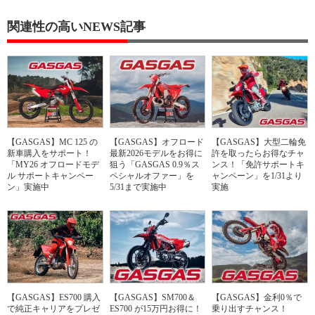
関連性の高いNEWS記事
【GASGAS】MC 125 の
【GASGAS】オフロード
【GASGAS】大型二輪免
新車購入をサポート！
最新2026モデルをお得に
許を取ったらお得なチャ
「MY26 オフロードモデ
狙う「GASGAS 0.9％ス
ンス！「免許サポートキ
ル サポートキャンペー
ペシャルオファー」を
ャンペーン」を1/31より
ン」実施中
5/31まで実施中
実施
【GASGAS】ES700 購入
【GASGAS】SM700＆
【GASGAS】金利0％で
で純正キャリアをプレゼ
ES700 が15万円お得に！
乗り出すチャンス！