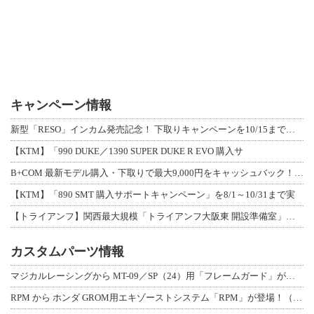
キャンペーン情報
新型「RESO」インカム発売記念！ 下取りキャンペーンを10/15まで延長して開
【KTM】「990 DUKE／1390 SUPER DUKE R EVO 購入サ
B+COM 最新モデル購入・下取りで最大9,000円をキャッシュバック！「B+F
【KTM】「890 SMT 購入サポートキャンペーン」を8/1～10/31まで実
【トライアンフ】関西最大規模「トライアンフ大阪東 開設準備室」がオープン！ 限定
カスタムパーツ情報
マジカルレーシングから MT-09／SP（24）用「フレームガード」が登場！
RPM から ホンダ GROM用エキゾーストシステム「RPM」が登場！（動画あり