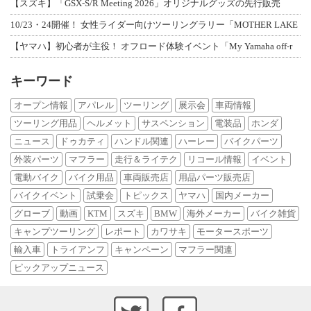
【スズキ】「GSX-S/R Meeting 2026」オリジナルグッズの先行販売
10/23・24開催！ 女性ライダー向けツーリングラリー「MOTHER LAKE
【ヤマハ】初心者が主役！ オフロード体験イベント「My Yamaha off-r
キーワード
オープン情報
アパレル
ツーリング
展示会
車両情報
ツーリング用品
ヘルメット
サスペンション
電装品
ホンダ
ニュース
ドゥカティ
ハンドル関連
ハーレー
バイクパーツ
外装パーツ
マフラー
走行＆ライテク
リコール情報
イベント
電動バイク
バイク用品
車両販売店
用品パーツ販売店
バイクイベント
試乗会
トピックス
ヤマハ
国内メーカー
グローブ
動画
KTM
スズキ
BMW
海外メーカー
バイク雑貨
キャンプツーリング
レポート
カワサキ
モータースポーツ
輸入車
トライアンフ
キャンペーン
マフラー関連
ピックアップニュース