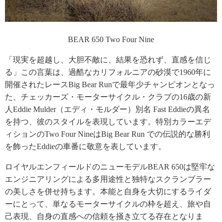
BEAR 650 Two Four Nine
「現実を超越し、大胆不敵に、結果を恐れず、直感を信じ
る」この言葉は、過酷なカリフォルニアの砂漠で1960年に
開催されたレースBig Bear Runで最年少チャンピオンとなっ
た、チェッカーズ・モーターサイクル・クラブの16歳の新
人Eddie Mulder（エディ・モルダー）別名 Fast Eddieの異名
を持つ、彼のスタイルを表現しています。特別カラーエデ
ィションのTwo Four NineはBig Bear Run での伝説的な勝利
を飾ったEddieの車番に敬意を表しています。
ロイヤルエンフィールドのニューモデルBEAR 650は堅牢な
エンジニアリングによる多用途性と独特なスクランブラー
の美しさを併せ持ちます。本能と自身を大切にするライダ
ーにとって、単なるモーターサイクルの枠を超え、旅や自
己表現、自身の直感への信頼を掻き立てる存在となりま