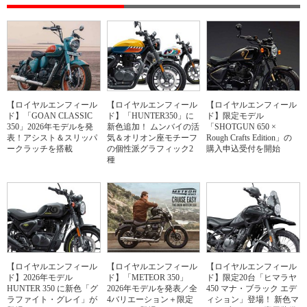
【ロイヤルエンフィール
【ロイヤルエンフィール
【ロイヤルエンフィール
ド】「GOAN CLASSIC
ド】「HUNTER350」に
ド】限定モデル
350」2026年モデルを発
新色追加！ ムンバイの活
「SHOTGUN 650 ×
表！アシスト＆スリッパ
気＆オリオン座モチーフ
Rough Crafts Edition」の
ークラッチを搭載
の個性派グラフィック2
購入申込受付を開始
種
【ロイヤルエンフィール
【ロイヤルエンフィール
【ロイヤルエンフィール
ド】2026年モデル
ド】「METEOR 350」
ド】限定20台「ヒマラヤ
HUNTER 350 に新色「グ
2026年モデルを発表／全
450 マナ・ブラック エデ
ラファイト・グレイ」が
4バリエーション＋限定
ィション」登場！ 新色マ