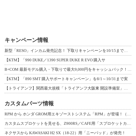
キャンペーン情報
新型「RESO」インカム発売記念！ 下取りキャンペーンを10/15まで延長して開
【KTM】「990 DUKE／1390 SUPER DUKE R EVO 購入サ
B+COM 最新モデル購入・下取りで最大9,000円をキャッシュバック！「B+F
【KTM】「890 SMT 購入サポートキャンペーン」を8/1～10/31まで実
【トライアンフ】関西最大規模「トライアンフ大阪東 開設準備室」がオープン！ 限定
カスタムパーツ情報
RPM から ホンダ GROM用エキゾーストシステム「RPM」が登場！（動画あり
カスタムスプロケットを見せる、Z900RS／CAFE用「スプロケットカバーフルキ
ネクサスから KAWASAKI H2 SX（18-22）用「ニーパッド」が発売！