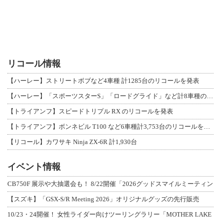
リコール情報
【ハーレー】ストリートボブなど4車種 計1285台のリコールを発表
【ハーレー】「スポーツスターS」「ロードグライド」など計8車種のリコールを発表
【トライアンフ】スピードトリプル RX のリコールを発表
【トライアンフ】ボンネビル T100 など6車種計3,753台のリコールを発表
【リコール】カワサキ Ninja ZX-6R 計1,930台
イベント情報
CB750F 展示や大抽選会も！ 8/22開催「2026グッドスマイルミーティン
【スズキ】「GSX-S/R Meeting 2026」オリジナルグッズの先行販売
10/23・24開催！ 女性ライダー向けツーリングラリー「MOTHER LAKE