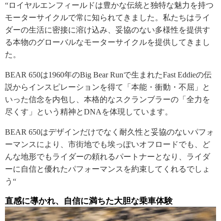
“ロイヤルエンフィールドは豊かな伝統と独特な魅力を持つ
モーターサイクルで常に知られてきました。私たちはライ
ダーの生活に密接に溶け込み、妥協のない多様性を提供す
る本物のグローバルなモーターサイクルを提供してきまし
た。
BEAR 650は1960年のBig Bear Runで生まれたFast Eddieの伝
説からインスピレーションを得て「本能・衝動・不屈」と
いった信念を内包し、本格的なスクランブラーの「全力を
尽くす」という精神とDNAを体現しています。
BEAR 650はデザインだけでなく耐久性と妥協のないパフォ
ーマンスにより、市街地でも埃っぽいオフロードでも、ど
んな地形でもライダーの頼れるパートナーとなり、ライダ
ーに自信と優れたパフォーマンスを約束してくれるでしょ
う“
直感に導かれ、自信に満ちた大胆な乗車体験