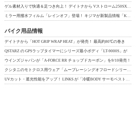
ゲル素材入りで快適＆足つき向上！ デイトナから Vストローム250SX用「快適ロ
ミラー用撥水フィルム「レインオフ」登場！ キジマが新製品情報「KIJIMA NE
バイク用品情報
デイトナから「HOT GRIP WRAP HEAT」が発売！ 最高約80℃の巻き
QSTARZ の GPSラップタイマーにシリーズ最小ボディ「LT-9000S」が
ウインズジャパンが「A-FORCE RR チョップドカーボン」を9/10発売！
クシタニのモトクロス用ウェア「ムーブレーシングオフロードシリーズ」3アイテムが登
UVカット・遮光性能をアップ！ LINKS が「冷暖BODY サーモベスト」改良