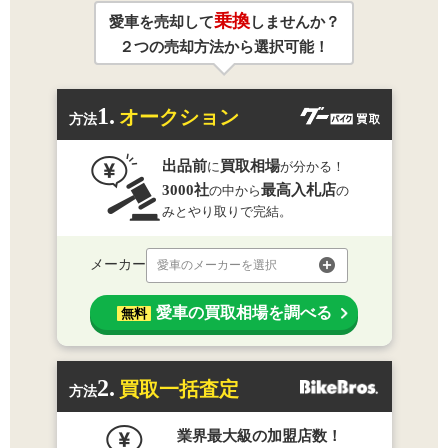
乗換
愛車を売却して
しませんか？
２つの売却方法から選択可能！
1.
オークション
方法
出品前
買取相場
に
が分かる！
3000社
最高入札店
の中から
の
みとやり取りで完結。
メーカー
愛車のメーカーを選択
愛車の買取相場を調べる
無料
2.
買取一括査定
方法
業界最大級の加盟店数！