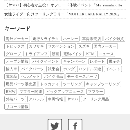
【ヤマハ】初心者が主役！ オフロード体験イベント「My Yamaha off-r
女性ライダー向けツーリングラリー「MOTHER LAKE RALLY 2026」
キーワード
海外メーカー
走行＆ライテク
ハーレー
車両販売店
バイク雑貨
トピックス
カワサキ
サスペンション
スズキ
国内メーカー
グローブ
トライアンフ
動画
電動バイク
KTM
ニュース
オープン情報
バイクイベント
キャンペーン
レポート
展示会
輸入車
バイクパーツ
試乗会
ホンダ
ハンドル関連
イベント
電装品
ヘルメット
バイク用品
モータースポーツ
用品パーツ販売店
ドゥカティ
ツーリング
キャンプツーリング
BMW
マフラー関連
ピックアップニュース
マフラー
外装パーツ
アパレル
車両情報
ヤマハ
ツーリング用品
リコール情報