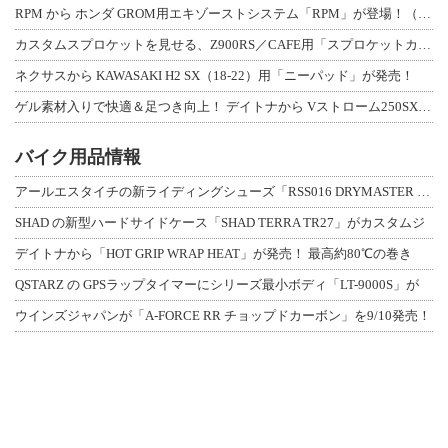
RPM から ホンダ GROM用エキゾーストシステム「RPM」が登場！（動画あり
カスタムスプロケットを見せる、Z900RS／CAFE用「スプロケットカバーフルキ
ネクサスから KAWASAKI H2 SX（18-22）用「ニーパッド」が発売！
ゲル素材入りで快適＆足つき向上！ デイトナから Vストローム250SX用「快適ロ
バイク用品情報
アールエスタイチの新ライディングシューズ「RSS016 DRYMASTER スト
SHAD の新型ハードサイドケース「SHAD TERRA TR27」がカスタムジ
デイトナから「HOT GRIP WRAP HEAT」が発売！ 最高約80℃の巻き
QSTARZ の GPSラップタイマーにシリーズ最小ボディ「LT-9000S」が
ウインズジャパンが「A-FORCE RR チョップドカーボン」を9/10発売！