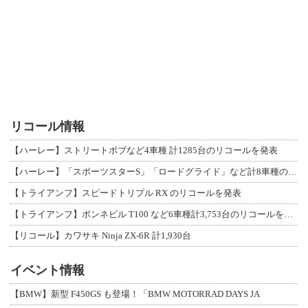
リコール情報
【ハーレー】ストリートボブなど4車種 計1285台のリコールを発表
【ハーレー】「スポーツスターS」「ロードグライド」など計8車種のリコールを発表
【トライアンフ】スピードトリプル RX のリコールを発表
【トライアンフ】ボンネビル T100 など6車種計3,753台のリコールを発表
【リコール】カワサキ Ninja ZX-6R 計1,930台
イベント情報
【BMW】新型 F450GS も登場！「BMW MOTORRAD DAYS JA