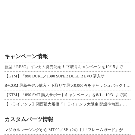
キャンペーン情報
新型「RESO」インカム発売記念！ 下取りキャンペーンを10/15まで延長して開
【KTM】「990 DUKE／1390 SUPER DUKE R EVO 購入サ
B+COM 最新モデル購入・下取りで最大9,000円をキャッシュバック！「B+F
【KTM】「890 SMT 購入サポートキャンペーン」を8/1～10/31まで実
【トライアンフ】関西最大規模「トライアンフ大阪東 開設準備室」がオープン！ 限定
カスタムパーツ情報
マジカルレーシングから MT-09／SP（24）用「フレームガード」が登場！