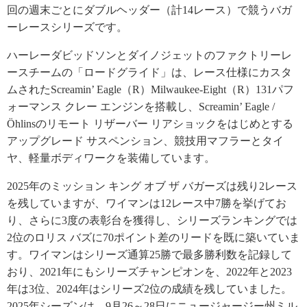
回の週末ごとにダブルヘッダー（計14レース）で競うバガ
ーレースシリーズです。
ハーレーダビッドソンとダイノジェットのファクトリーレ
ースチームの「ロードグライド」は、レース仕様にカスタ
ムされたScreamin’ Eagle（R）Milwaukee-Eight（R）131パフ
ォーマンス クレー エンジンを搭載し、Screamin’ Eagle /
Öhlinsのリモート リザーバー リアショックをはじめとする
アップグレード サスペンション、競技用マフラーとタイ
ヤ、軽量ボディワークを装備しています。
2025年のミッション キング オブ ザ バガーズは残り2レース
を残していますが、ワイマンは12レース中7勝を挙げてお
り、さらに3度の表彰台を獲得し、シリーズランキングでは
2位のロリス バズに70ポイント差のリードを既に築いていま
す。ワイマンはシリーズ通算25勝で最多勝利数を記録して
おり、2021年にもシリーズチャンピオンを、2022年と2023
年は3位、2024年はシリーズ2位の成績を残していました。
2025年シーズンは、9月26～28日にニュージャージー州ミル