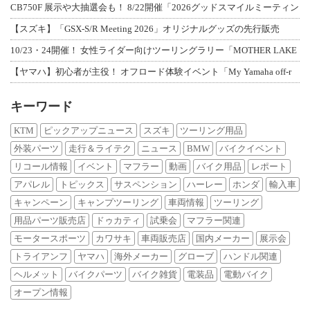
CB750F 展示や大抽選会も！ 8/22開催「2026グッドスマイルミーティン
【スズキ】「GSX-S/R Meeting 2026」オリジナルグッズの先行販売
10/23・24開催！ 女性ライダー向けツーリングラリー「MOTHER LAKE
【ヤマハ】初心者が主役！ オフロード体験イベント「My Yamaha off-r
キーワード
KTM
ピックアップニュース
スズキ
ツーリング用品
外装パーツ
走行＆ライテク
ニュース
BMW
バイクイベント
リコール情報
イベント
マフラー
動画
バイク用品
レポート
アパレル
トピックス
サスペンション
ハーレー
ホンダ
輸入車
キャンペーン
キャンプツーリング
車両情報
ツーリング
用品パーツ販売店
ドゥカティ
試乗会
マフラー関連
モータースポーツ
カワサキ
車両販売店
国内メーカー
展示会
トライアンフ
ヤマハ
海外メーカー
グローブ
ハンドル関連
ヘルメット
バイクパーツ
バイク雑貨
電装品
電動バイク
オープン情報