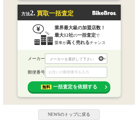
2.
買取一括査定
方法
業界最大級の加盟店数！
最大12社
一括査定
の
で
高く売れる
愛車が
チャンス
メーカー
郵便番号
一括査定を依頼する
無料
NEWSのトップに戻る