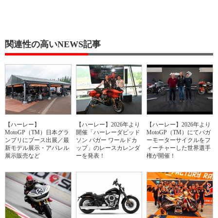
関連性の高いNEWS記事
【ハーレー】
【ハーレー】2026年より
【ハーレー】2026年より
MotoGP（TM）日本グラ
開催「ハーレーダビッド
MotoGP（TM）にてバガ
ンプリにブース出展／最
ソン バガー ワールドカ
ーモーターサイクルをフ
新モデル展示・アパレル
ップ」のレースカレンダ
ィーチャーした世界選手
展示販売など
ーを発表！
権が開催！