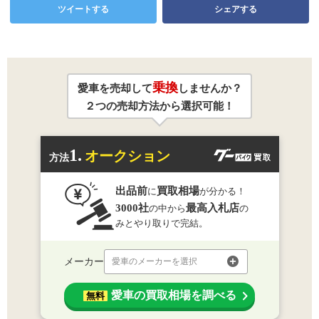
ツイートする
シェアする
乗換
愛車を売却して
しませんか？
２つの売却方法から選択可能！
1.
オークション
方法
出品前
買取相場
に
が分かる！
3000社
最高入札店
の中から
の
みとやり取りで完結。
メーカー
愛車のメーカーを選択
愛車の買取相場を調べる
無料