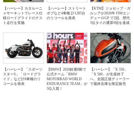
【ハーレー】カタルーニ
【ハーレー】ストリート
【KTM】ジョセップ・ガ
ャサーキットでレース仕
ボブなど4車種 計1285台
ルシアが2026年 FIMエン
様ロードグライドのテス
のリコールを発表
デューロGP で2冠、歴代
ト走行を実施
3位タイの通算9冠を達成
【ハーレー】「スポーツ
【BMW】2026鈴鹿8耐で
【ハーレー】「X 350」
スターS」「ロードグラ
公式チーム「BMW
「X 500」が生産終了
イド」など計8車種のリ
MOTORRAD WORLD
へ、全国正規ディーラー
コールを発表
ENDURANCE TEAM」が
で最終在庫を限定販売
3位入賞！