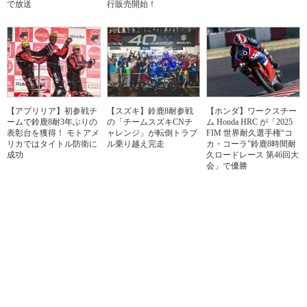
で放送
行販売開始！
【アプリリア】初参戦チ
【スズキ】鈴鹿8耐参戦
【ホンダ】ワークスチー
ームで鈴鹿8耐3年ぶりの
の「チームスズキCNチ
ム Honda HRC が「2025
表彰台を獲得！ モトアメ
ャレンジ」が転倒トラブ
FIM 世界耐久選手権“コ
リカではタイトル防衛に
ル乗り越え完走
カ・コーラ”鈴鹿8時間耐
成功
久ロードレース 第46回大
会」で優勝