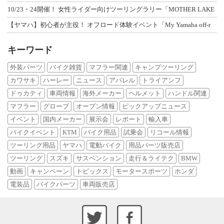
10/23・24開催！ 女性ライダー向けツーリングラリー「MOTHER LAKE
【ヤマハ】初心者が主役！ オフロード体験イベント「My Yamaha off-r
キーワード
外装パーツ
バイク雑貨
マフラー関連
キャンプツーリング
カワサキ
ハーレー
ニュース
アパレル
トライアンフ
ドゥカティ
車両情報
海外メーカー
ヘルメット
ハンドル関連
マフラー
グローブ
オープン情報
ピックアップニュース
イベント
国内メーカー
展示会
レポート
輸入車
バイクイベント
KTM
バイク用品
試乗会
リコール情報
ツーリング用品
ヤマハ
電動バイク
用品パーツ販売店
ツーリング
スズキ
サスペンション
走行＆ライテク
BMW
動画
キャンペーン
トピックス
モータースポーツ
ホンダ
電装品
バイクパーツ
車両販売店