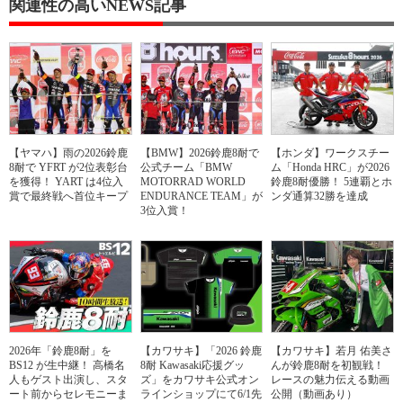
関連性の高いNEWS記事
【ヤマハ】雨の2026鈴鹿
【BMW】2026鈴鹿8耐で
【ホンダ】ワークスチー
8耐で YFRT が2位表彰台
公式チーム「BMW
ム「Honda HRC」が2026
を獲得！ YART は4位入
MOTORRAD WORLD
鈴鹿8耐優勝！ 5連覇とホ
賞で最終戦へ首位キープ
ENDURANCE TEAM」が
ンダ通算32勝を達成
3位入賞！
2026年「鈴鹿8耐」を
【カワサキ】「2026 鈴鹿
【カワサキ】若月 佑美さ
BS12 が生中継！ 高橋名
8耐 Kawasaki応援グッ
んが鈴鹿8耐を初観戦！
人もゲスト出演し、スタ
ズ」をカワサキ公式オン
レースの魅力伝える動画
ート前からセレモニーま
ラインショップにて6/1先
公開（動画あり）