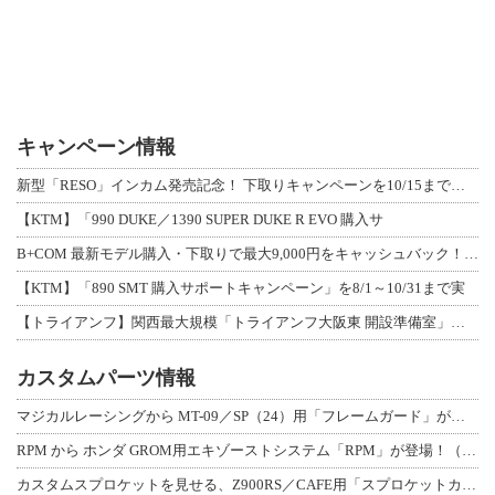
キャンペーン情報
新型「RESO」インカム発売記念！ 下取りキャンペーンを10/15まで延長して開
【KTM】「990 DUKE／1390 SUPER DUKE R EVO 購入サ
B+COM 最新モデル購入・下取りで最大9,000円をキャッシュバック！「B+F
【KTM】「890 SMT 購入サポートキャンペーン」を8/1～10/31まで実
【トライアンフ】関西最大規模「トライアンフ大阪東 開設準備室」がオープン！ 限定
カスタムパーツ情報
マジカルレーシングから MT-09／SP（24）用「フレームガード」が登場！
RPM から ホンダ GROM用エキゾーストシステム「RPM」が登場！（動画あり
カスタムスプロケットを見せる、Z900RS／CAFE用「スプロケットカバーフルキ