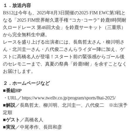
１．放送内容
BS12は今年も、2025年8月3日開催の2025 FIM EWC第3戦と
なる「2025 FIM世界耐久選手権 “コカ･コーラ” 鈴鹿8時間耐
久ロードレース 第46回大会」を鈴鹿サーキット（三重県）
から完全無料生中継。
レースを盛り上げる出演者には、長島哲太さん・柳川明さ
ん・北川圭一さん・八代俊二さんらライダー陣に加え、ゲ
ストに高橋名人が登場！スタート前の緊張感からゴール後
のセレモニーまで、真夏の祭典「鈴鹿8耐」を余すことなく
お届けします。
２．ホームページなど
■番組HP
・URL／https://www.twellv.co.jp/program/sports/8tai-2025/
■解説
／長島哲太、柳川明、北川圭一、八代俊二 ※出演予
定順
■ゲスト
／高橋名人
■実況
／中尾孝作、長田和彦