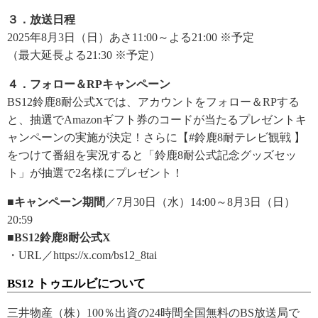
３．放送日程
2025年8月3日（日）あさ11:00～よる21:00 ※予定
（最大延長よる21:30 ※予定）
４．フォロー＆RPキャンペーン
BS12鈴鹿8耐公式Xでは、アカウントをフォロー＆RPする
と、抽選でAmazonギフト券のコードが当たるプレゼントキ
ャンペーンの実施が決定！さらに【#鈴鹿8耐テレビ観戦 】
をつけて番組を実況すると「鈴鹿8耐公式記念グッズセッ
ト」が抽選で2名様にプレゼント！
■キャンペーン期間
／7月30日（水）14:00～8月3日（日）
20:59
■BS12鈴鹿8耐公式X
・URL／https://x.com/bs12_8tai
BS12 トゥエルビについて
三井物産（株）100％出資の24時間全国無料のBS放送局で