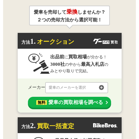
乗換
愛車を売却して
しませんか？
２つの売却方法から選択可能！
1.
オークション
方法
出品前
買取相場
に
が分かる！
3000社
最高入札店
の中から
の
みとやり取りで完結。
メーカー
愛車のメーカーを選択
愛車の買取相場を調べる
無料
2.
買取一括査定
方法