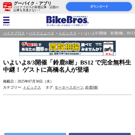
グーバイク・アプリ
ダウンロード
バイクブロスの新着記事・話題の
記事を見逃さない！
バイクブロス
バイクニュース
トピックス
いよいよ8/3開催「鈴鹿8耐」BS
いよいよ8/3開催「鈴鹿8耐」BS12 で完全無料生
中継！ ゲストに高橋名人が登場
掲載日：2025年07月30日（水）
カテゴリー:
トピックス
タグ:
モータースポーツ
,
鈴鹿8耐