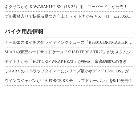
ネクサスから KAWASAKI H2 SX（18-22）用「ニーパッド」が発売！
ゲル素材入りで快適＆足つき向上！ デイトナから Vストローム250SX用「快適ロ
バイク用品情報
アールエスタイチの新ライディングシューズ「RSS016 DRYMASTER スト
SHAD の新型ハードサイドケース「SHAD TERRA TR27」がカスタムジ
デイトナから「HOT GRIP WRAP HEAT」が発売！ 最高約80℃の巻き
QSTARZ の GPSラップタイマーにシリーズ最小ボディ「LT-9000S」が
ウインズジャパンが「A-FORCE RR チョップドカーボン」を9/10発売！