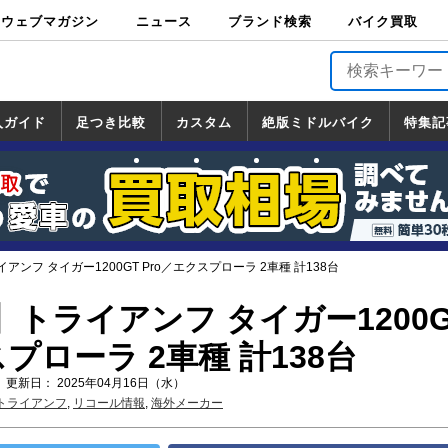
ウェブマガジン
ニュース
ブランド検索
バイク買取
バイクブロス・
原付＆ミニバイ
スポーツ＆ネイ
アメリカン＆ツ
ビッグスクータ
オフロード
バージンハーレ
バージンBMW
バージンドゥカ
バージントライ
ニュース
車両情報
イベント
キャンペ
トピック
バイク用
バイクパ
書籍・
サポート
お知らせ
ブランドを検
ブランドボイ
バイク買取
マガジンズ
ク
キッド
アラー
ー
ー
ティ
アンフ
TOP
ーン
ス
品
ーツ
DVD
索
ス
入ガイド
足つき比較
カスタム
絶版ミドルバイク
特集記
入ガイド
ンダ
マハ
ズキ
ワサキ
カスタム
ホンダ
ヤマハ
スズキ
カワサキ
道の駅調査隊
ツーリング情報局
日本の道50選
国道めぐり
林道ツーリング
絶版ミドルバイク
ホンダ
ヤマハ
スズキ
カワサキ
覧
一覧
一覧
ンフ タイガー1200GT Pro／エクスプローラ 2車種 計138台
トライアンフ タイガー1200G
スプローラ 2車種 計138台
 更新日： 2025年04月16日（水）
トライアンフ
,
リコール情報
,
海外メーカー