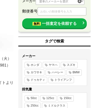
メーカー
郵便番号
一括査定を依頼する
無料
タグで検索
メーカー
日（火）
981）
ホンダ
ヤマハ
スズキ
カワサキ
ハーレー
BMW
ドゥカティ
トライアンフ
イトより
排気量
50cc
125cc
150cc
250cc
ミドルクラス