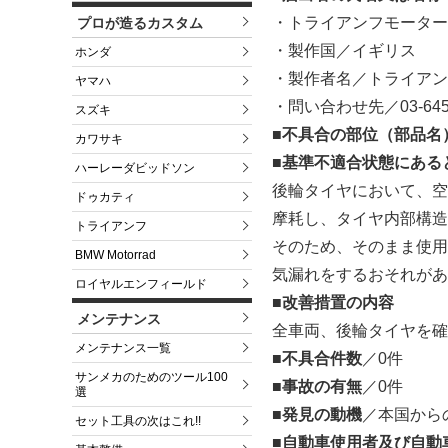
・トライアンフモーター
プロが造るカスタム
・製作国／イギリス
ホンダ
・製作者名／トライアン
ヤマハ
・問い合わせ先／03-6453
スズキ
■不具合の部位（部品名
カワサキ
■基準不適合状態にある
ハーレーダビッドソン
後輪タイヤにおいて、空
ドゥカティ
摩耗し、タイヤ内部構造
トライアンフ
そのため、そのまま使用
BMW Motorrad
気漏れをするおそれがあ
ロイヤルエンフィールド
■改善措置の内容
メンテナンス
全車両、後輪タイヤを確
メンテナンス一覧
■不具合件数
／0件
サンメカのためのツール100
■事故の有無
／0件
選
■発見の動機
／本国から
セット工具の次はこれ!!
■自動車使用者及び自動