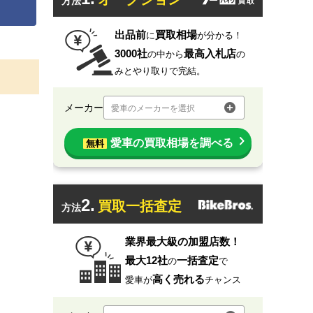
方法
出品前
買取相場
に
が分かる！
3000社
最高入札店
の中から
の
みとやり取りで完結。
メーカー
愛車のメーカーを選択
愛車の買取相場を調べる
無料
2.
買取一括査定
方法
業界最大級の加盟店数！
最大12社
一括査定
の
で
高く売れる
愛車が
チャンス