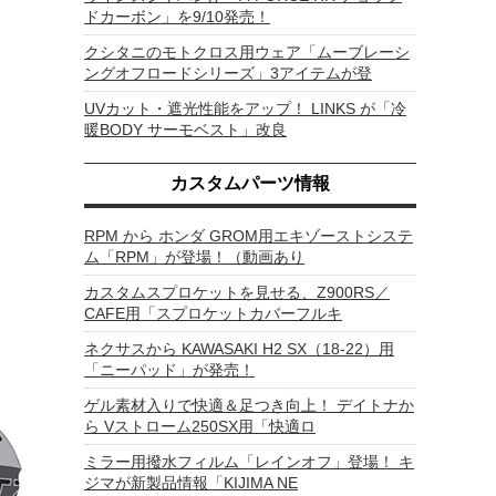
ドカーボン」を9/10発売！
クシタニのモトクロス用ウェア「ムーブレーシ
ングオフロードシリーズ」3アイテムが登
UVカット・遮光性能をアップ！ LINKS が「冷
暖BODY サーモベスト」改良
カスタムパーツ情報
RPM から ホンダ GROM用エキゾーストシステ
ム「RPM」が登場！（動画あり
カスタムスプロケットを見せる、Z900RS／
CAFE用「スプロケットカバーフルキ
ネクサスから KAWASAKI H2 SX（18-22）用
「ニーパッド」が発売！
ゲル素材入りで快適＆足つき向上！ デイトナか
ら Vストローム250SX用「快適ロ
ミラー用撥水フィルム「レインオフ」登場！ キ
ジマが新製品情報「KIJIMA NE