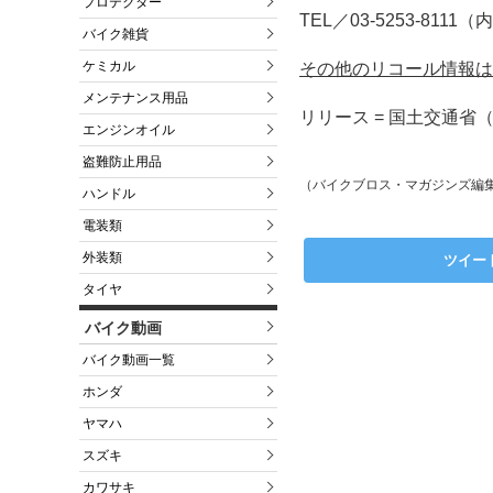
プロテクター
TEL／03-5253-8111（
バイク雑貨
ケミカル
その他のリコール情報は
メンテナンス用品
リリース = 国土交通省（
エンジンオイル
盗難防止用品
（バイクブロス・マガジンズ編
ハンドル
電装類
外装類
ツイー
タイヤ
バイク動画
バイク動画一覧
ホンダ
ヤマハ
スズキ
カワサキ