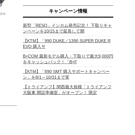
キャンペーン情報
新型「RESO」インカム発売記念！ 下取りキャ
ンペーンを10/15まで延長して開
【KTM】「990 DUKE／1390 SUPER DUKE R
EVO 購入サ
B+COM 最新モデル購入・下取りで最大9,000円
をキャッシュバック！「B+F
【KTM】「890 SMT 購入サポートキャンペー
ン」を8/1～10/31まで実
【トライアンフ】関西最大規模「トライアンフ
大阪東 開設準備室」がオープン！ 限定