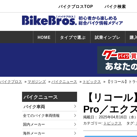
バイクブロスTOP
バイク検索
中古バイ
カタログ検
ショップ検
ク・新車検
索
索
索
HOME
タイプで選ぶ
試乗インプレ
購
スポーツ＆ネ
原付＆ミニバ
アメリカン＆
ビッグスクー
オフロード
試乗インプレ
ホンダ
ヤマハ
スズキ
カワサキ
ハーレー
BMW
トライアンフ
ドゥカティ
購
ホ
ヤ
ス
カ
イキッド
イク
クルーザー
ター
一覧
一
バイクブロス
マガジンズ
バイクニュース
トピックス
【リコール】トライア
【リコール】
バイクニュース
Pro／エク
バイク車両
全てのバイク車両情報
掲載日： 2025年04月16日（水）
カテゴリー:
トピックス
タグ:
国内メーカー
海外メーカー