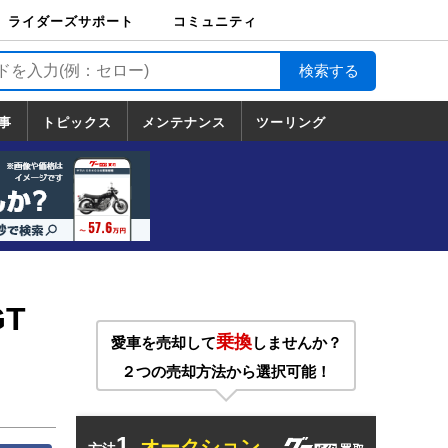
ライダーズサポート
コミュニティ
ライダーズサポート
バイク輸送
バイクガレージライ
バイク車両保険
ロードサービス
バイク試乗
コミュニティ
日記
ツーリング
カスタム
TOP
フ
TOP
事
トピックス
メンテナンス
ツーリング
トピックス
ホンダ
ヤマハ
スズキ
カワサキ
ハーレーダ
BMW
ドゥカティ
トライアン
メンテナンス
基本整備
部位別メンテ
工具の使い方
ツール100選
メンテのうん
一覧
ビッドソン
フ
一覧
ちく
T
乗換
愛車を売却して
しませんか？
２つの売却方法から選択可能！
1.
オークション