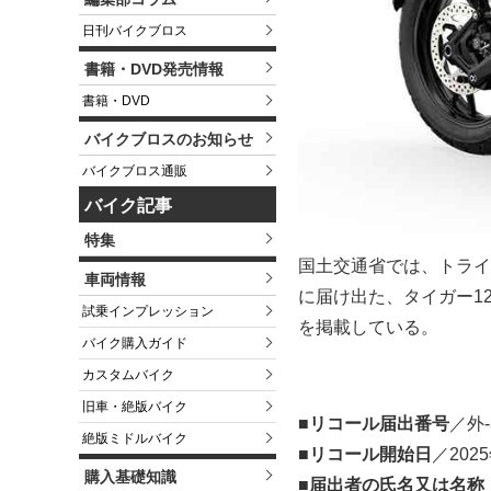
日刊バイクブロス
書籍・DVD発売情報
書籍・DVD
バイクブロスのお知らせ
バイクブロス通販
バイク記事
特集
国土交通省では、トライ
車両情報
に届け出た、タイガー120
試乗インプレッション
を掲載している。
バイク購入ガイド
カスタムバイク
旧車・絶版バイク
■リコール届出番号
／外-
絶版ミドルバイク
■リコール開始日
／202
購入基礎知識
■届出者の氏名又は名称