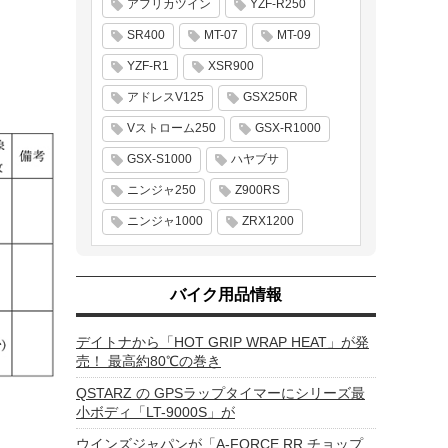
アフリカツイン
YZF-R250
SR400
MT-07
MT-09
YZF-R1
XSR900
アドレスV125
GSX250R
Vストローム250
GSX-R1000
GSX-S1000
ハヤブサ
ニンジャ250
Z900RS
ニンジャ1000
ZRX1200
バイク用品情報
デイトナから「HOT GRIP WRAP HEAT」が発
売！ 最高約80℃の巻き
QSTARZ の GPSラップタイマーにシリーズ最
小ボディ「LT-9000S」が
ウインズジャパンが「A-FORCE RR チョップ