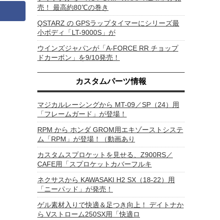
売！ 最高約80℃の巻き
QSTARZ の GPSラップタイマーにシリーズ最
小ボディ「LT-9000S」が
ウインズジャパンが「A-FORCE RR チョップ
ドカーボン」を9/10発売！
カスタムパーツ情報
マジカルレーシングから MT-09／SP（24）用
「フレームガード」が登場！
RPM から ホンダ GROM用エキゾーストシステ
ム「RPM」が登場！（動画あり
カスタムスプロケットを見せる、Z900RS／
CAFE用「スプロケットカバーフルキ
ネクサスから KAWASAKI H2 SX（18-22）用
「ニーパッド」が発売！
ゲル素材入りで快適＆足つき向上！ デイトナか
ら Vストローム250SX用「快適ロ