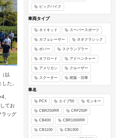
ビッグバイク
車両タイプ
ネイキッド
スーパースポーツ
カフェレーサー
ネオクラシック
ボバー
スクランブラー
オフロード
アドベンチャー
アメリカン
クルーザー
（以
スクーター
絶版・旧車
しました。
車名
×4、
PCX
エイプ50
モンキー
を生産してお
CBR250RR
CRF250F
フラッグ
CB400
CBR1000RR
CB1100
CB1300