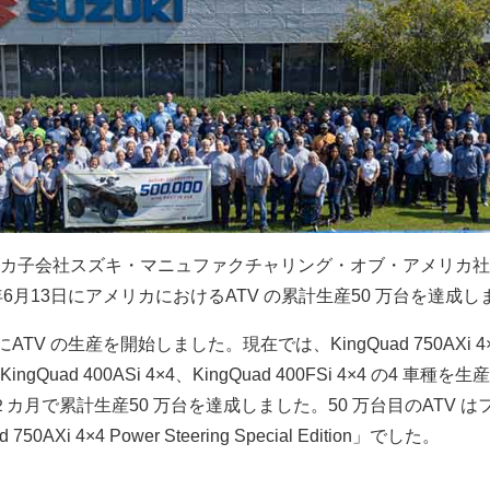
カ子会社スズキ・マニュファクチャリング・オブ・アメリカ社
4年6月13日にアメリカにおけるATV の累計生産50 万台を達成
にATV の生産を開始しました。現在では、KingQuad 750AXi 4
4、KingQuad 400ASi 4×4、KingQuad 400FSi 4×4 の4 車種
２カ月で累計生産50 万台を達成しました。50 万台目のATV は
0AXi 4×4 Power Steering Special Edition」でした。