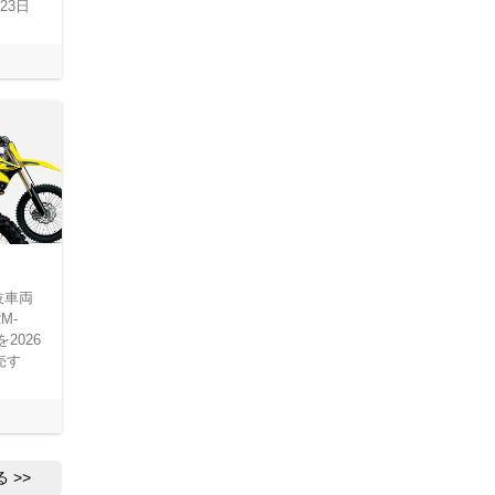
23日
技車両
M-
2026
売す
る