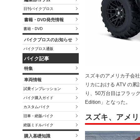
日刊バイクブロス
書籍・DVD発売情報
書籍・DVD
バイクブロスのお知らせ
バイクブロス通販
バイク記事
特集
スズキのアメリカ子会社
車両情報
リカにおける ATV の
試乗インプレッション
り、50万台目はフラッグシップモデ
バイク購入ガイド
Edition」となった。
カスタムバイク
スズキ、アメリカ
旧車・絶版バイク
絶版ミドルバイク
購入基礎知識