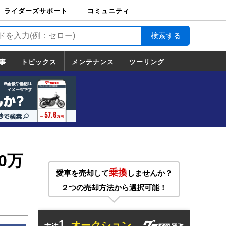
ライダーズサポート
コミュニティ
ライダーズサポート
バイク輸送
バイクガレージライ
バイク車両保険
ロードサービス
バイク試乗
コミュニティ
日記
ツーリング
カスタム
TOP
フ
TOP
事
トピックス
メンテナンス
ツーリング
トピックス
ホンダ
ヤマハ
スズキ
カワサキ
ハーレーダ
BMW
ドゥカティ
トライアン
メンテナンス
基本整備
部位別メンテ
工具の使い方
ツール100選
メンテのうん
一覧
ビッドソン
フ
一覧
ちく
0万
乗換
愛車を売却して
しませんか？
２つの売却方法から選択可能！
1.
オークション