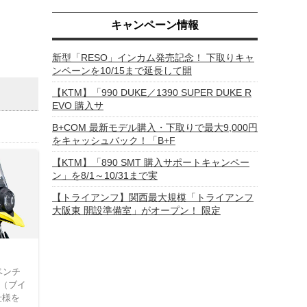
キャンペーン情報
新型「RESO」インカム発売記念！ 下取りキャ
ンペーンを10/15まで延長して開
【KTM】「990 DUKE／1390 SUPER DUKE R
EVO 購入サ
B+COM 最新モデル購入・下取りで最大9,000円
をキャッシュバック！「B+F
【KTM】「890 SMT 購入サポートキャンペー
ン」を8/1～10/31まで実
【トライアンフ】関西最大規模「トライアンフ
大阪東 開設準備室」がオープン！ 限定
ベンチ
m（ブイ
仕様を