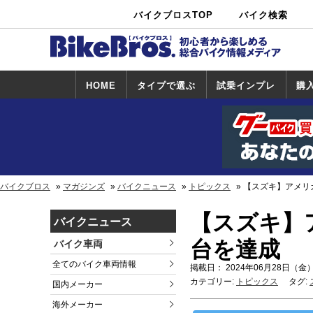
バイクブロスTOP
バイク検索
中古バイ
カタログ検
ショップ検
ク・新車検
索
索
索
HOME
タイプで選ぶ
試乗インプレ
購
スポーツ＆ネ
原付＆ミニバ
アメリカン＆
ビッグスクー
オフロード
試乗インプレ
ホンダ
ヤマハ
スズキ
カワサキ
ハーレー
BMW
トライアンフ
ドゥカティ
購
ホ
ヤ
ス
カ
イキッド
イク
クルーザー
ター
一覧
一
バイクブロス
マガジンズ
バイクニュース
トピックス
【スズキ】アメリカ
【スズキ】ア
バイクニュース
台を達成
バイク車両
全てのバイク車両情報
掲載日： 2024年06月28日（金）
カテゴリー:
トピックス
タグ:
国内メーカー
海外メーカー