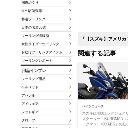
国道めぐり
道の駅調査隊
林道ツーリング
日本の名道50選
ツーリング情報局
「【スズキ】アメリカで
女性ライダーツーリング
関連する記事
お助けツーリングアイテム
ツーリングレポート
用品インプレ
ツーリング用品
ヘルメット
アパレル
アイウェア
バイクニュース
フットギア
スズキは400ccラグジュア
スクーター「BURGMAN（
グローブ
ーグマン）400 ABS」の仕