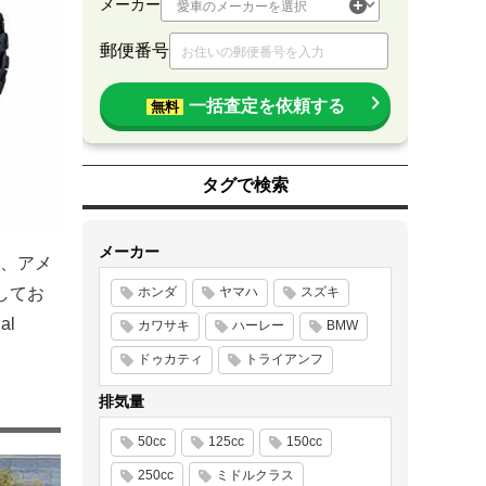
メーカー
郵便番号
一括査定を依頼する
無料
タグで検索
メーカー
、アメ
してお
ホンダ
ヤマハ
スズキ
al
カワサキ
ハーレー
BMW
ドゥカティ
トライアンフ
排気量
50cc
125cc
150cc
250cc
ミドルクラス