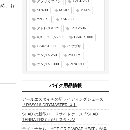
アフリカツイン
YZF-R250
始め、各
SR400
MT-07
MT-09
YZF-R1
XSR900
アドレスV125
GSX250R
Vストローム250
GSX-R1000
GSX-S1000
ハヤブサ
ニンジャ250
Z900RS
ニンジャ1000
ZRX1200
バイク用品情報
アールエスタイチの新ライディングシューズ
「RSS016 DRYMASTER スト
SHAD の新型ハードサイドケース「SHAD
TERRA TR27」がカスタムジ
デイトナから「HOT GRIP WRAP HEAT」が発