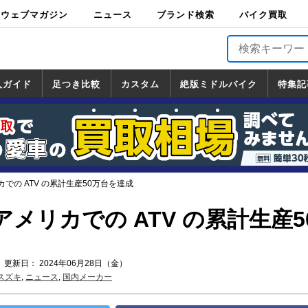
ウェブマガジン
ニュース
ブランド検索
バイク買取
バイクブロス・
原付＆ミニバイ
スポーツ＆ネイ
アメリカン＆ツ
ビッグスクータ
オフロード
バージンハーレ
バージンBMW
バージンドゥカ
バージントライ
ニュース
車両情報
イベント
キャンペ
トピック
バイク用
バイクパ
書籍・
サポート
お知らせ
ブランドを検
ブランドボイ
バイク買取
マガジンズ
ク
キッド
アラー
ー
ー
ティ
アンフ
TOP
ーン
ス
品
ーツ
DVD
索
ス
入ガイド
足つき比較
カスタム
絶版ミドルバイク
特集記
入ガイド
ンダ
マハ
ズキ
ワサキ
カスタム
ホンダ
ヤマハ
スズキ
カワサキ
道の駅調査隊
ツーリング情報局
日本の道50選
国道めぐり
林道ツーリング
絶版ミドルバイク
ホンダ
ヤマハ
スズキ
カワサキ
覧
一覧
一覧
での ATV の累計生産50万台を達成
メリカでの ATV の累計生産5
 更新日： 2024年06月28日（金）
スズキ
,
ニュース
,
国内メーカー