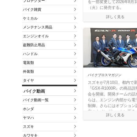
プロテクター
を一部変更して2026年8月1
（火）に発売する。
バイク雑貨
ケミカル
メンテナンス用品
エンジンオイル
盗難防止用品
ハンドル
電装類
外装類
バイクブロスマガジン
タイヤ
スズキが7月10日、都内で
『GSX-R1000R』の商品説
バイク動画
会を開催。開発チームの話
らは、エンジン内部から電
バイク動画一覧
制御、さらにはオプション
ホンダ
定のウイングレットに至る
で、フルモデルチェンジに
ヤマハ
敵する仕事が積み重ねられ
スズキ
いたことが見えてきた。本
では説明会での取材や単独
カワサキ