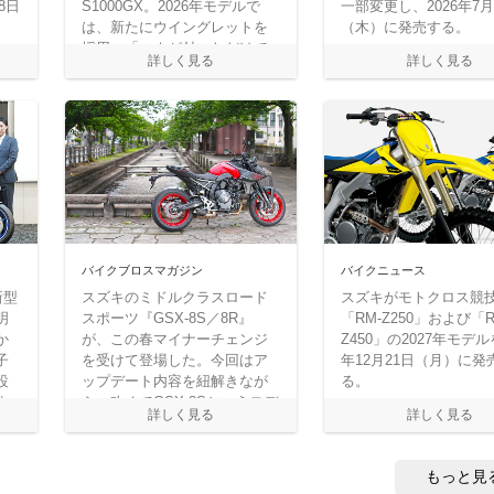
8日
S1000GX。2026年モデルで
一部変更し、2026年7月
は、新たにウイングレットを
（木）に発売する。
採用。「ハネが付いただけで
しょ？」という声も聞こえて
きそうだが、実際に走らせて
みると、その見方は少々早計
だったようだ。初期型で
2000km超を走り込んだ経験を
踏まえ、その進化の中身を確
かめてみたい。
バイクブロスマガジン
バイクニュース
新型
スズキのミドルクラスロード
スズキがモトクロス競
明
スポーツ『GSX-8S／8R』
「RM-Z250」および「R
か
が、この春マイナーチェンジ
Z450」の2027年モデルを
子
を受けて登場した。今回はア
年12月21日（月）に発
設
ップデート内容を紐解きなが
る。
ま
ら、改めてGSX-8Sというモデ
匹
ルの魅力を探っていきたい。
て
稿
もっと見
イ