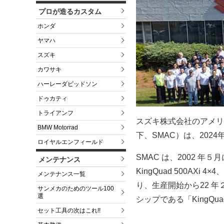
プロが造るカスタム
ホンダ
ヤマハ
スズキ
カワサキ
ハーレーダビッドソン
ドゥカティ
トライアンフ
スズキ株式会社のアメリ
BMW Motorrad
下、SMAC）は、202
ロイヤルエンフィールド
SMAC は、2002 年５月
メンテナンス
KingQuad 500AXi 4×
メンテナンス一覧
り、生産開始から22 年
サンメカのためのツール100
選
シップである「KingQuad 75
セット工具の次はこれ!!