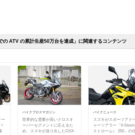
の ATV の累計生産50万台を達成」に関連するコンテンツ
バイクブロスマガジン
バイクニュース
リー
世界的な需要が高いクロスオ
スズキがスポーツアド
バ
ーバーセグメントに応えるた
ャーツアラー「V-Stro
様
め、スズキが送り出したGSX-
ストローム） 250」の