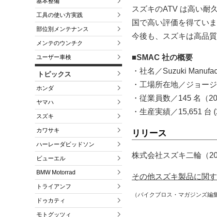
基本整備
スズキのATV は高い
工具の使い方実践
国で高い評価を得ていま
部位別メンテナンス
今後も、スズキは高品質
メンテのウンチク
■SMAC 社の概要
ユーザー車検
・社名／Suzuki Manufactur
トピックス
・工場所在地／ジョージ
ホンダ
・従業員数／145 名（20
ヤマハ
・生産実績／15,651 台 (
スズキ
カワサキ
リリース
ハーレーダビッドソン
株式会社スズキ二輪（20
ビューエル
BMW Motorrad
その他スズキ製品に関す
トライアンフ
（バイクブロス・マガジンズ編
ドゥカティ
モトグッツィ