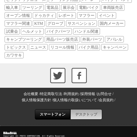
輸入車
ツーリング
電装品
展示会
電動バイク
車両販売店
オープン情報
ドゥカティ
レポート
マフラー
イベント
マフラー関連
KTM
グローブ
サスペンション
国内メーカー
試乗会
ヘルメット
バイクパーツ
ハンドル関連
キャンプツーリング
用品パーツ販売店
外装パーツ
アパレル
トピックス
ニュース
リコール情報
バイク用品
キャンペーン
カワサキ
会社概要
特定商取引法
利用規約
採用情報
お問合せ
個人情報保護方針
個人情報の取扱いについて
会員規約
スマートフォン
デスクトップ