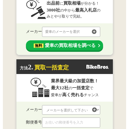
出品前
買取相場
に
が分かる！
3000社
最高入札店
の中から
の
みとやり取りで完結。
メーカー
愛車のメーカーを選択
愛車の買取相場を調べる
無料
2.
買取一括査定
方法
業界最大級の加盟店数！
最大12社
一括査定
の
で
高く売れる
愛車が
チャンス
メーカー
郵便番号