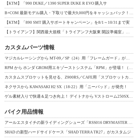
【KTM】「990 DUKE／1390 SUPER DUKE R EVO 購入サ
B+COM 最新モデル購入・下取りで最大9,000円をキャッシュバック！「B+F
【KTM】「890 SMT 購入サポートキャンペーン」を8/1～10/31まで実
【トライアンフ】関西最大規模「トライアンフ大阪東 開設準備室」がオープン！ 限定
カスタムパーツ情報
マジカルレーシングから MT-09／SP（24）用「フレームガード」が登場！
RPM から ホンダ GROM用エキゾーストシステム「RPM」が登場！（動画あり
カスタムスプロケットを見せる、Z900RS／CAFE用「スプロケットカバーフルキ
ネクサスから KAWASAKI H2 SX（18-22）用「ニーパッド」が発売！
ゲル素材入りで快適＆足つき向上！ デイトナから Vストローム250SX用「快適ロ
バイク用品情報
アールエスタイチの新ライディングシューズ「RSS016 DRYMASTER スト
SHAD の新型ハードサイドケース「SHAD TERRA TR27」がカスタムジ