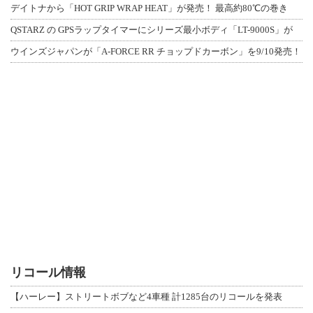
デイトナから「HOT GRIP WRAP HEAT」が発売！ 最高約80℃の巻き
QSTARZ の GPSラップタイマーにシリーズ最小ボディ「LT-9000S」が
ウインズジャパンが「A-FORCE RR チョップドカーボン」を9/10発売！
リコール情報
【ハーレー】ストリートボブなど4車種 計1285台のリコールを発表