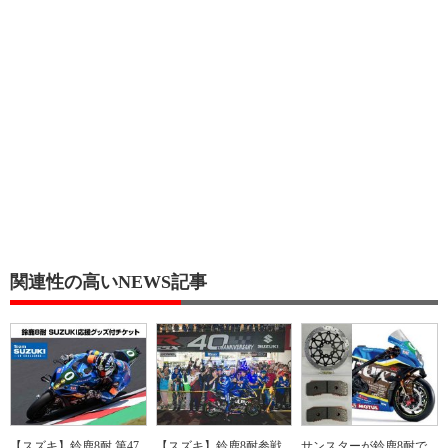
関連性の高いNEWS記事
【スズキ】鈴鹿8耐 第47
【スズキ】鈴鹿8耐参戦
サンスターが鈴鹿8耐で