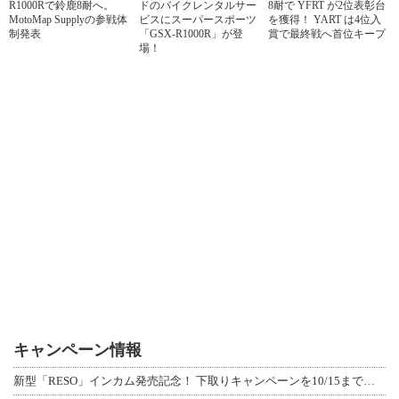
R1000Rで鈴鹿8耐へ。
ドのバイクレンタルサー
8耐で YFRT が2位表彰台
MotoMap Supplyの参戦体
ビスにスーパースポーツ
を獲得！ YART は4位入
制発表
「GSX-R1000R」が登
賞で最終戦へ首位キープ
場！
キャンペーン情報
新型「RESO」インカム発売記念！ 下取りキャンペーンを10/15まで延長して開