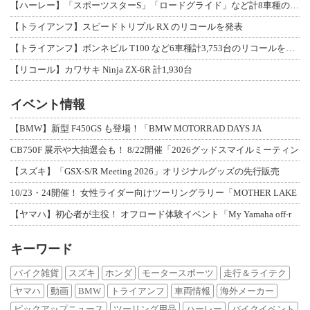
【ハーレー】「スポーツスターS」「ロードグライド」など計8車種のリコールを発表
【トライアンフ】スピードトリプル RX のリコールを発表
【トライアンフ】ボンネビル T100 など6車種計3,753台のリコールを発表
【リコール】カワサキ Ninja ZX-6R 計1,930台
イベント情報
【BMW】新型 F450GS も登場！「BMW MOTORRAD DAYS JA
CB750F 展示や大抽選会も！ 8/22開催「2026グッドスマイルミーティン
【スズキ】「GSX-S/R Meeting 2026」オリジナルグッズの先行販売
10/23・24開催！ 女性ライダー向けツーリングラリー「MOTHER LAKE
【ヤマハ】初心者が主役！ オフロード体験イベント「My Yamaha off-r
キーワード
バイク雑貨
スズキ
ホンダ
モータースポーツ
走行＆ライテク
ヤマハ
動画
BMW
トライアンフ
車両情報
海外メーカー
ピックアップニュース
ツーリング用品
ハーレー
バイクイベント