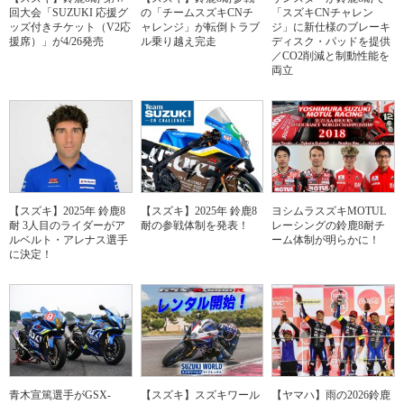
回大会「SUZUKI 応援グ
の「チームスズキCNチ
「スズキCNチャレン
ッズ付きチケット（V2応
ャレンジ」が転倒トラブ
ジ」に新仕様のブレーキ
援席）」が4/26発売
ル乗り越え完走
ディスク・パッドを提供
／CO2削減と制動性能を
両立
【スズキ】2025年 鈴鹿8
【スズキ】2025年 鈴鹿8
ヨシムラスズキMOTUL
耐 3人目のライダーがア
耐の参戦体制を発表！
レーシングの鈴鹿8耐チ
ルベルト・アレナス選手
ーム体制が明らかに！
に決定！
青木宣篤選手がGSX-
【スズキ】スズキワール
【ヤマハ】雨の2026鈴鹿