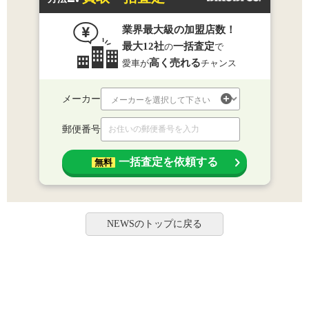
業界最大級の加盟店数！
最大12社
一括査定
の
で
高く売れる
愛車が
チャンス
メーカー
郵便番号
一括査定を依頼する
無料
NEWSのトップに戻る