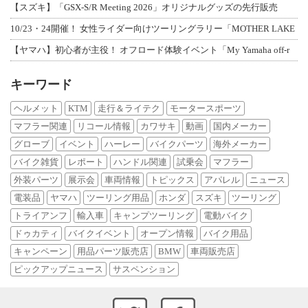
【スズキ】「GSX-S/R Meeting 2026」オリジナルグッズの先行販売
10/23・24開催！ 女性ライダー向けツーリングラリー「MOTHER LAKE
【ヤマハ】初心者が主役！ オフロード体験イベント「My Yamaha off-r
キーワード
ヘルメット
KTM
走行＆ライテク
モータースポーツ
マフラー関連
リコール情報
カワサキ
動画
国内メーカー
グローブ
イベント
ハーレー
バイクパーツ
海外メーカー
バイク雑貨
レポート
ハンドル関連
試乗会
マフラー
外装パーツ
展示会
車両情報
トピックス
アパレル
ニュース
電装品
ヤマハ
ツーリング用品
ホンダ
スズキ
ツーリング
トライアンフ
輸入車
キャンプツーリング
電動バイク
ドゥカティ
バイクイベント
オープン情報
バイク用品
キャンペーン
用品パーツ販売店
BMW
車両販売店
ピックアップニュース
サスペンション