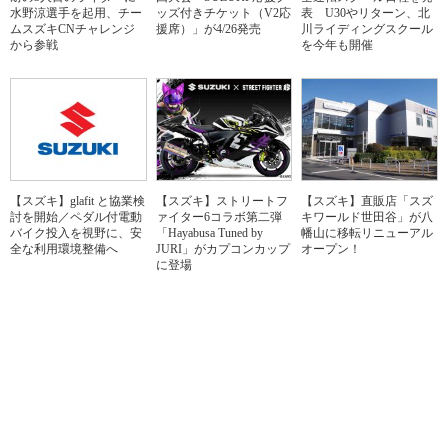
水野涼選手を起用、チー
ッズ付きチケット（V2応
表 U30やリターン、北
ムスズキCNチャレンジ
援席）」が4/26発売
川ライディングスクール
から参戦
を今年も開催
【スズキ】glafit と協業検
【スズキ】ストリートフ
【スズキ】直販店「スズ
討を開始／ペダル付電動
ァイター6コラボ第二弾
キワールド世田谷」が八
バイク投入を視野に、安
「Hayabusa Tuned by
幡山に移転リニューアル
全な利用環境整備へ
JURI」がカプコンカップ
オープン！
に登場