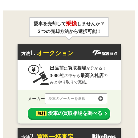
乗換
愛車を売却して
しませんか？
２つの売却方法から選択可能！
1.
オークション
方法
出品前
買取相場
に
が分かる！
3000社
最高入札店
の中から
の
みとやり取りで完結。
メーカー
愛車のメーカーを選択
愛車の買取相場を調べる
無料
2.
買取一括査定
方法