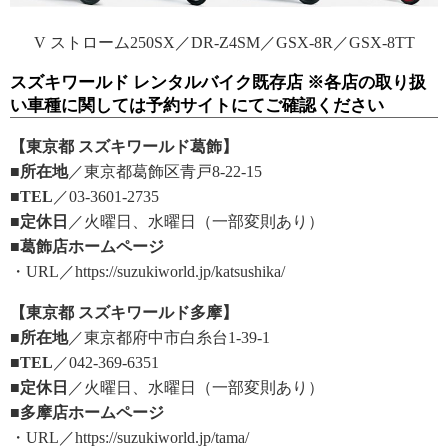
V ストローム250SX／DR-Z4SM／GSX-8R／GSX-8TT
スズキワールド レンタルバイク既存店 ※各店の取り扱
い車種に関しては予約サイトにてご確認ください
【東京都 スズキワールド葛飾】
■所在地
／東京都葛飾区青戸8-22-15
■TEL
／03-3601-2735
■定休日
／火曜日、水曜日（一部変則あり）
■葛飾店ホームページ
・URL／https://suzukiworld.jp/katsushika/
【東京都 スズキワールド多摩】
■所在地
／東京都府中市白糸台1-39-1
■TEL
／042-369-6351
■定休日
／火曜日、水曜日（一部変則あり）
■多摩店ホームページ
・URL／https://suzukiworld.jp/tama/