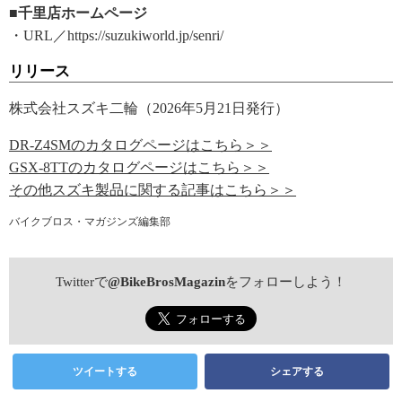
■千里店ホームページ
・URL／https://suzukiworld.jp/senri/
リリース
株式会社スズキ二輪（2026年5月21日発行）
DR-Z4SMのカタログページはこちら＞＞
GSX-8TTのカタログページはこちら＞＞
その他スズキ製品に関する記事はこちら＞＞
バイクブロス・マガジンズ編集部
Twitterで
@BikeBrosMagazin
をフォローしよう！
ツイートする
シェアする