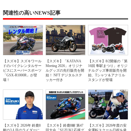
関連性の高いNEWS記事
【スズキ】スズキワール
【スズキ】「KATANA
【スズキ】8/2開催の「第
ドのバイクレンタルサー
Meeting 2026」オリジナ
16回 隼駅まつり」オリジ
ビスにスーパースポーツ
ルグッズの先行販売を開
ナルグッズ事前販売を開
「GSX-R1000R」が登
始！ NFT デジタルステ
始、Tシャツ＆アクリル
場！
ッカー付き
スタンドが登場
【スズキ】2026年 鈴鹿8
【スズキ】鈴鹿8耐 第47
【スズキ】2026年度の安
耐の3人目のライダーに
回大会「SUZUKI 応援グ
全運転スクール日程を発