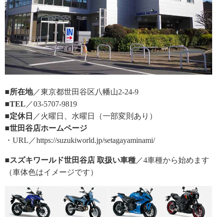
■所在地
／東京都世田谷区八幡山2-24-9
■TEL
／03-5707-9819
■定休日
／火曜日、水曜日（一部変則あり）
■世田谷店ホームページ
・URL／https://suzukiworld.jp/setagayaminami/
■スズキワールド世田谷店 取扱い車種
／4車種から始めます
（車体色はイメージです）