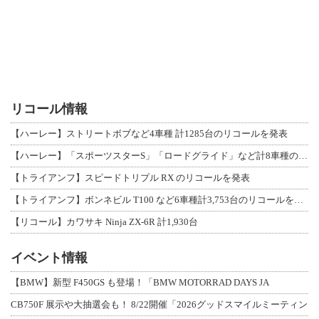
リコール情報
【ハーレー】ストリートボブなど4車種 計1285台のリコールを発表
【ハーレー】「スポーツスターS」「ロードグライド」など計8車種のリコールを発表
【トライアンフ】スピードトリプル RX のリコールを発表
【トライアンフ】ボンネビル T100 など6車種計3,753台のリコールを発表
【リコール】カワサキ Ninja ZX-6R 計1,930台
イベント情報
【BMW】新型 F450GS も登場！「BMW MOTORRAD DAYS JA
CB750F 展示や大抽選会も！ 8/22開催「2026グッドスマイルミーティン