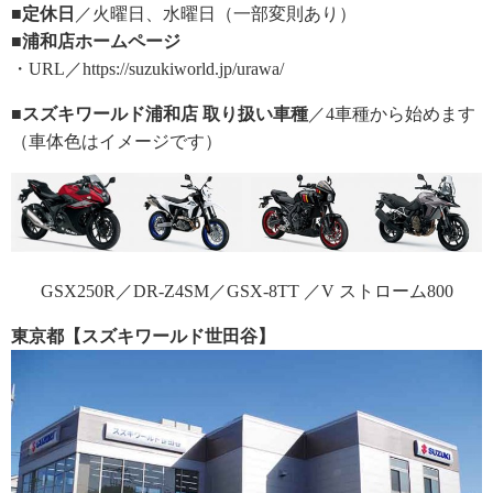
■定休日
／火曜日、水曜日（一部変則あり）
■浦和店ホームページ
・URL／https://suzukiworld.jp/urawa/
■スズキワールド浦和店 取り扱い車種
／4車種から始めます
（車体色はイメージです）
GSX250R／DR-Z4SM／GSX-8TT ／V ストローム800
東京都【スズキワールド世田谷】