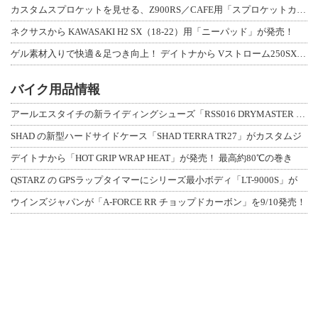
カスタムスプロケットを見せる、Z900RS／CAFE用「スプロケットカバーフルキ
ネクサスから KAWASAKI H2 SX（18-22）用「ニーパッド」が発売！
ゲル素材入りで快適＆足つき向上！ デイトナから Vストローム250SX用「快適ロ
バイク用品情報
アールエスタイチの新ライディングシューズ「RSS016 DRYMASTER スト
SHAD の新型ハードサイドケース「SHAD TERRA TR27」がカスタムジ
デイトナから「HOT GRIP WRAP HEAT」が発売！ 最高約80℃の巻き
QSTARZ の GPSラップタイマーにシリーズ最小ボディ「LT-9000S」が
ウインズジャパンが「A-FORCE RR チョップドカーボン」を9/10発売！