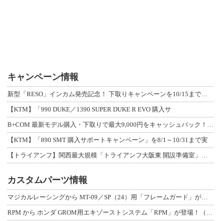
キャンペーン情報
新型「RESO」インカム発売記念！ 下取りキャンペーンを10/15まで延長して開
【KTM】「990 DUKE／1390 SUPER DUKE R EVO 購入サ
B+COM 最新モデル購入・下取りで最大9,000円をキャッシュバック！「B+F
【KTM】「890 SMT 購入サポートキャンペーン」を8/1～10/31まで実
【トライアンフ】関西最大規模「トライアンフ大阪東 開設準備室」がオープン！ 限定
カスタムパーツ情報
マジカルレーシングから MT-09／SP（24）用「フレームガード」が登場！
RPM から ホンダ GROM用エキゾーストシステム「RPM」が登場！（動画あり