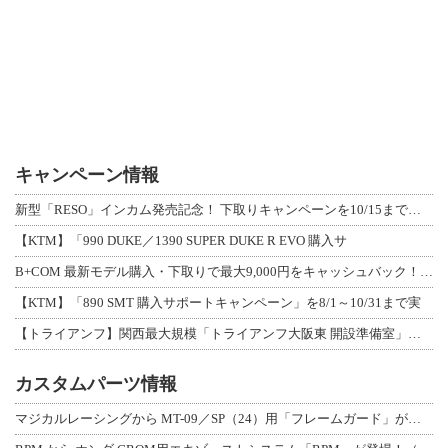
キャンペーン情報
新型「RESO」インカム発売記念！ 下取りキャンペーンを10/15まで延長して開
【KTM】「990 DUKE／1390 SUPER DUKE R EVO 購入サ
B+COM 最新モデル購入・下取りで最大9,000円をキャッシュバック！「B+F
【KTM】「890 SMT 購入サポートキャンペーン」を8/1～10/31まで実
【トライアンフ】関西最大規模「トライアンフ大阪東 開設準備室」がオープン！ 限定
カスタムパーツ情報
マジカルレーシングから MT-09／SP（24）用「フレームガード」が登場！