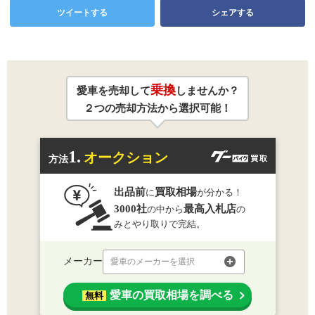
ツイートする
シェアする
乗換
愛車を売却して
しませんか？
２つの売却方法から選択可能！
1.
オークション
方法
出品前
買取相場
に
が分かる！
3000社
最高入札店
の中から
の
みとやり取りで完結。
メーカー
愛車のメーカーを選択
愛車の買取相場を調べる
無料