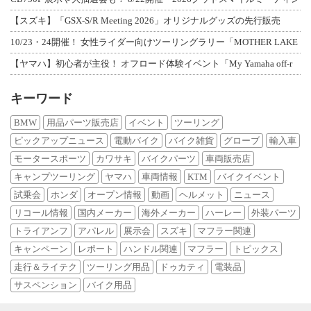
【スズキ】「GSX-S/R Meeting 2026」オリジナルグッズの先行販売
10/23・24開催！ 女性ライダー向けツーリングラリー「MOTHER LAKE
【ヤマハ】初心者が主役！ オフロード体験イベント「My Yamaha off-r
キーワード
BMW
用品パーツ販売店
イベント
ツーリング
ピックアップニュース
電動バイク
バイク雑貨
グローブ
輸入車
モータースポーツ
カワサキ
バイクパーツ
車両販売店
キャンプツーリング
ヤマハ
車両情報
KTM
バイクイベント
試乗会
ホンダ
オープン情報
動画
ヘルメット
ニュース
リコール情報
国内メーカー
海外メーカー
ハーレー
外装パーツ
トライアンフ
アパレル
展示会
スズキ
マフラー関連
キャンペーン
レポート
ハンドル関連
マフラー
トピックス
走行＆ライテク
ツーリング用品
ドゥカティ
電装品
サスペンション
バイク用品