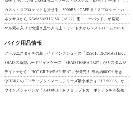
RPM から ホンダ GROM用エキゾーストシステム「RPM」が登場！（動画あり
カスタムスプロケットを見せる、Z900RS／CAFE用「スプロケットカバーフルキ
ネクサスから KAWASAKI H2 SX（18-22）用「ニーパッド」が発売！
ゲル素材入りで快適＆足つき向上！ デイトナから Vストローム250SX用「快適ロ
バイク用品情報
アールエスタイチの新ライディングシューズ「RSS016 DRYMASTER スト
SHAD の新型ハードサイドケース「SHAD TERRA TR27」がカスタムジ
デイトナから「HOT GRIP WRAP HEAT」が発売！ 最高約80℃の巻き
QSTARZ の GPSラップタイマーにシリーズ最小ボディ「LT-9000S」が
ウインズジャパンが「A-FORCE RR チョップドカーボン」を9/10発売！