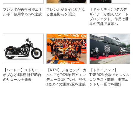
ブレンボが再生可能エネ
ブレンボがタイに初とな
【ドゥカティ】7名のデ
ルギー使用率75%を達成
る生産拠点を開設
ザイナーが挑んだアート
プロジェクト、作品は世
界の店舗で展示へ
【ハーレー】ストリート
【KTM】ジョセップ・ガ
【トライアンフ】
ボブなど4車種 計1285台
ルシアが2026年 FIMエン
TNR2026 会場でカスタム
のリコールを発表
デューロGP で2冠、歴代
コンテスト開催、事前エ
3位タイの通算9冠を達成
ントリー受付を開始