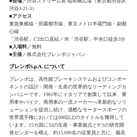
■会場
／渋谷ストリーム前 稲荷橋広場（東京都渋谷区
渋谷3-21-3）
■アクセス
東急東横線・田園都市線、東京メトロ半蔵門線・副都
心線
「渋谷駅」C2出口直結／JR「渋谷駅」中央口徒歩3分
■入場料
／無料
■主催
／株式会社ブレンボジャパン
ブレンボS.p.A. について
ブレンボは、高性能ブレーキシステムおよびコンポー
ネントの設計・開発・生産の世界的なリーディングカ
ンパニーです。1961年にイタリアで創業して以来、乗
用車やバイク、商用車の一流メーカーへ革新的なソリ
ューションを提供し続け、過酷なモータースポーツの
世界選手権においては600以上のタイトルを獲得して
います。15カ国に32の生産・事業拠点と9つの研究開
発センターを構え、約15,600名の従業員と共に、最高