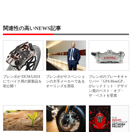
関連性の高いNEWS記事
ブレンボが EICMA2024
ブレンボがサスペンショ
ブレンボのブレーキキャ
にてバイク用の新製品を
ンの大手メーカーである
リパー「GP4-MotoGP」
初公開！
オーリンズを買収
がレッドドット・デザイ
ン賞のベスト・オブ・
ザ・ベストを受賞