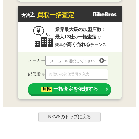
2.
買取一括査定
方法
業界最大級の加盟店数！
最大12社
一括査定
の
で
高く売れる
愛車が
チャンス
メーカー
郵便番号
一括査定を依頼する
無料
NEWSのトップに戻る