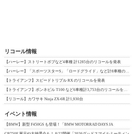
リコール情報
【ハーレー】ストリートボブなど4車種 計1285台のリコールを発表
【ハーレー】「スポーツスターS」「ロードグライド」など計8車種のリコールを発表
【トライアンフ】スピードトリプル RX のリコールを発表
【トライアンフ】ボンネビル T100 など6車種計3,753台のリコールを発表
【リコール】カワサキ Ninja ZX-6R 計1,930台
イベント情報
【BMW】新型 F450GS も登場！「BMW MOTORRAD DAYS JA
CB750F 展示や大抽選会も！ 8/22開催「2026グッドスマイルミーティン