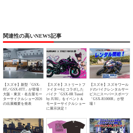
関連性の高いNEWS記事
【スズキ】新型「GSX-
【スズキ】ストリートフ
【スズキ】スズキワール
8T／GSX-8TT」が登場！
ァイター6とコラボした
ドのバイクレンタルサー
大阪・東京・名古屋モー
バイク「GSX-8R Tuned
ビスにスーパースポーツ
ターサイクルショー2026
by JURI」をイベント＆
「GSX-R1000R」が登
の出展概要を発表
モーターサイクルショー
場！
に展示決定！