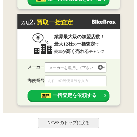
2.
買取一括査定
方法
業界最大級の加盟店数！
最大12社
一括査定
の
で
高く売れる
愛車が
チャンス
メーカー
郵便番号
一括査定を依頼する
無料
NEWSのトップに戻る