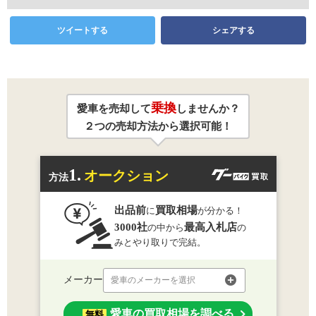
ツイートする
シェアする
乗換
愛車を売却して
しませんか？
２つの売却方法から選択可能！
1.
オークション
方法
出品前
買取相場
に
が分かる！
3000社
最高入札店
の中から
の
みとやり取りで完結。
メーカー
愛車のメーカーを選択
愛車の買取相場を調べる
無料