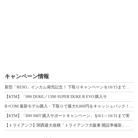
キャンペーン情報
新型「RESO」インカム発売記念！ 下取りキャンペーンを10/15まで延長して開
【KTM】「990 DUKE／1390 SUPER DUKE R EVO 購入サ
B+COM 最新モデル購入・下取りで最大9,000円をキャッシュバック！「B+F
【KTM】「890 SMT 購入サポートキャンペーン」を8/1～10/31まで実
【トライアンフ】関西最大規模「トライアンフ大阪東 開設準備室」がオープン！ 限定