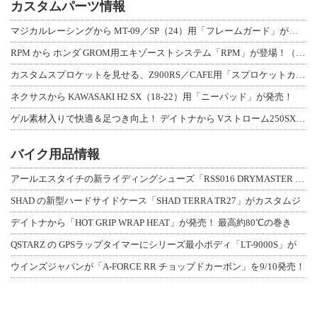
カスタムパーツ情報
マジカルレーシングから MT-09／SP（24）用「フレームガード」が登場！
RPM から ホンダ GROM用エキゾーストシステム「RPM」が登場！（動画あり
カスタムスプロケットを見せる、Z900RS／CAFE用「スプロケットカバーフルキ
ネクサスから KAWASAKI H2 SX（18-22）用「ニーパッド」が発売！
ゲル素材入りで快適＆足つき向上！ デイトナから Vストローム250SX用「快適ロ
バイク用品情報
アールエスタイチの新ライディングシューズ「RSS016 DRYMASTER スト
SHAD の新型ハードサイドケース「SHAD TERRA TR27」がカスタムジ
デイトナから「HOT GRIP WRAP HEAT」が発売！ 最高約80℃の巻き
QSTARZ の GPSラップタイマーにシリーズ最小ボディ「LT-9000S」が
ウインズジャパンが「A-FORCE RR チョップドカーボン」を9/10発売！