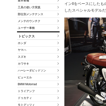
基本整備
インIIをベースにした
工具の使い方実践
したスペシャルモデルだ
部位別メンテナンス
メンテのウンチク
ユーザー車検
トピックス
ホンダ
ヤマハ
スズキ
カワサキ
ハーレーダビッドソン
ビューエル
BMW Motorrad
トライアンフ
ドゥカティ
モトグッツィ