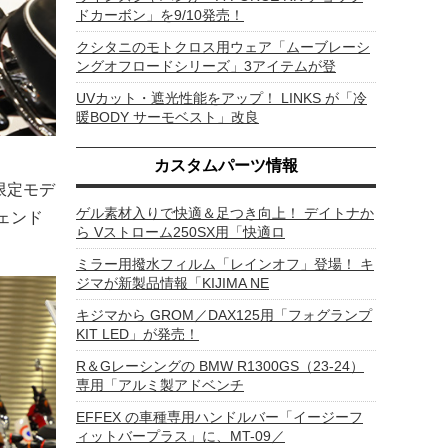
ドカーボン」を9/10発売！
クシタニのモトクロス用ウェア「ムーブレーシ
ングオフロードシリーズ」3アイテムが登
UVカット・遮光性能をアップ！ LINKS が「冷
暖BODY サーモベスト」改良
カスタムパーツ情報
限定モデ
ゲル素材入りで快適＆足つき向上！ デイトナか
ェンド
ら Vストローム250SX用「快適ロ
ミラー用撥水フィルム「レインオフ」登場！ キ
ジマが新製品情報「KIJIMA NE
キジマから GROM／DAX125用「フォグランプ
KIT LED」が発売！
R＆Gレーシングの BMW R1300GS（23-24）
専用「アルミ製アドベンチ
EFFEX の車種専用ハンドルバー「イージーフ
ィットバープラス」に、MT-09／