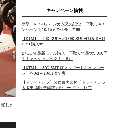
キャンペーン情報
新型「RESO」インカム発売記念！ 下取りキャ
ンペーンを10/15まで延長して開
【KTM】「990 DUKE／1390 SUPER DUKE R
EVO 購入サ
B+COM 最新モデル購入・下取りで最大9,000円
をキャッシュバック！「B+F
【KTM】「890 SMT 購入サポートキャンペー
ン」を8/1～10/31まで実
【トライアンフ】関西最大規模「トライアンフ
大阪東 開設準備室」がオープン！ 限定
搭載した
た。