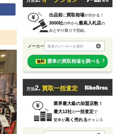
方法
出品前
買取相場
に
が分かる！
3000社
最高入札店
の中から
の
みとやり取りで完結。
メーカー
愛車のメーカーを選択
愛車の買取相場を調べる
無料
2.
買取一括査定
方法
業界最大級の加盟店数！
最大12社
一括査定
の
で
高く売れる
愛車が
チャンス