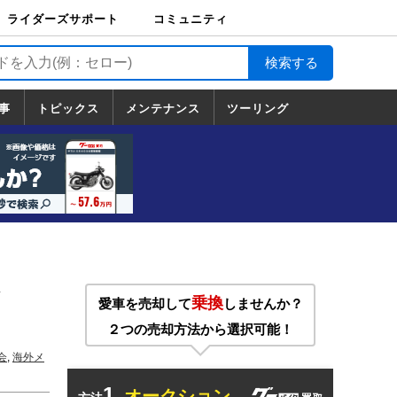
ライダーズサポート
コミュニティ
ライダーズサポート
バイク輸送
バイクガレージライ
バイク車両保険
ロードサービス
バイク試乗
コミュニティ
日記
ツーリング
カスタム
TOP
フ
TOP
事
トピックス
メンテナンス
ツーリング
トピックス
ホンダ
ヤマハ
スズキ
カワサキ
ハーレーダ
BMW
ドゥカティ
トライアン
メンテナンス
基本整備
部位別メンテ
工具の使い方
ツール100選
メンテのうん
一覧
ビッドソン
フ
一覧
ちく
乗換
愛車を売却して
しませんか？
２つの売却方法から選択可能！
会
,
海外メ
1.
オークション