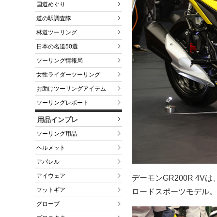
国道めぐり
道の駅調査隊
林道ツーリング
日本の名道50選
ツーリング情報局
女性ライダーツーリング
お助けツーリングアイテム
ツーリングレポート
用品インプレ
ツーリング用品
ヘルメット
アパレル
アイウェア
デーモンGR200R 4
フットギア
ロードスポーツモデル。
グローブ