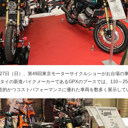
）～27日（日）、第49回東京モーターサイクルショーがお台場の
イの新進バイクメーカーであるGPXのブースでは、110～250
性的かつコストパフォーマンスに優れた車両を数多く展示して