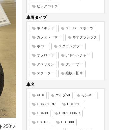
ビッグバイク
車両タイプ
ネイキッド
スーパースポーツ
カフェレーサー
ネオクラシック
ボバー
スクランブラー
オフロード
アドベンチャー
アメリカン
クルーザー
スクーター
絶版・旧車
車名
PCX
エイプ50
モンキー
CBR250RR
CRF250F
CB400
CBR1000RR
CB1100
CB1300
250ツ