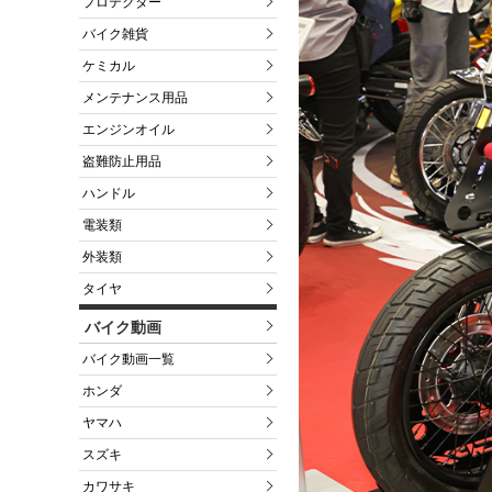
プロテクター
バイク雑貨
ケミカル
メンテナンス用品
エンジンオイル
盗難防止用品
ハンドル
電装類
外装類
タイヤ
バイク動画
バイク動画一覧
ホンダ
ヤマハ
スズキ
カワサキ