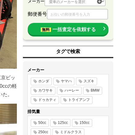
メーカー
郵便番号
一括査定を依頼する
無料
タグで検索
メーカー
東京ビッ
ホンダ
ヤマハ
スズキ
ccの軽
カワサキ
ハーレー
BMW
いた。
ドゥカティ
トライアンフ
排気量
50cc
125cc
150cc
250cc
ミドルクラス