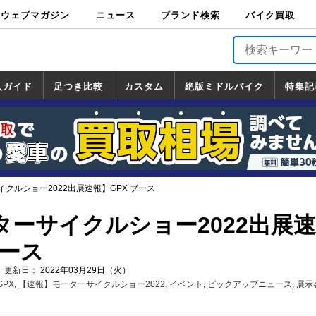
ウェブマガジン
ニュース
ブランド検索
バイク買取
バイクブロス・
原付＆ミニバイ
スポーツ＆ネイ
アメリカン＆ツ
ビッグスクータ
オフロード
バージンハーレ
バージンBMW
バージンドゥカ
バージントライ
ニュース
車両情報
イベント
キャンペ
トピック
バイク用
バイクパ
書籍・
サポート
お知らせ
ブランドを検
ブランドボイ
バイク買取
マガジンズ
ク
キッド
アラー
ー
ー
ティ
アンフ
TOP
ーン
ス
品
ーツ
DVD
索
ス
入ガイド
足つき比較
カスタム
絶版ミドルバイク
特集記
入ガイド
ンダ
マハ
ズキ
ワサキ
カスタム
ホンダ
ヤマハ
スズキ
カワサキ
道の駅調査隊
ツーリング情報局
日本の道50選
国道めぐり
林道ツーリング
絶版ミドルバイク
ホンダ
ヤマハ
スズキ
カワサキ
覧
一覧
一覧
クルショー2022出展速報】GPX ブース
ターサイクルショー2022出展速
ブース
 更新日： 2022年03月29日（火）
GPX
,
【速報】モーターサイクルショー2022
,
イベント
,
ピックアップニュース
,
展示