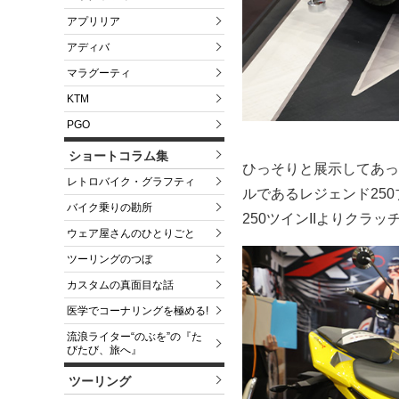
アプリリア
アディバ
マラグーティ
KTM
PGO
ショートコラム集
ひっそりと展示してあっ
レトロバイク・グラフティ
ルであるレジェンド25
バイク乗りの勘所
250ツインIIよりク
ウェア屋さんのひとりごと
ツーリングのつぼ
カスタムの真面目な話
医学でコーナリングを極める!
流浪ライター“のぶを”の『た
びたび、旅へ』
ツーリング