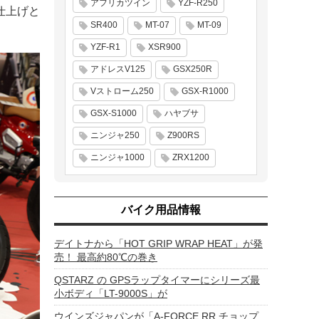
アフリカツイン
YZF-R250
仕上げと
SR400
MT-07
MT-09
YZF-R1
XSR900
アドレスV125
GSX250R
Vストローム250
GSX-R1000
GSX-S1000
ハヤブサ
ニンジャ250
Z900RS
ニンジャ1000
ZRX1200
バイク用品情報
デイトナから「HOT GRIP WRAP HEAT」が発
売！ 最高約80℃の巻き
QSTARZ の GPSラップタイマーにシリーズ最
小ボディ「LT-9000S」が
ウインズジャパンが「A-FORCE RR チョップ