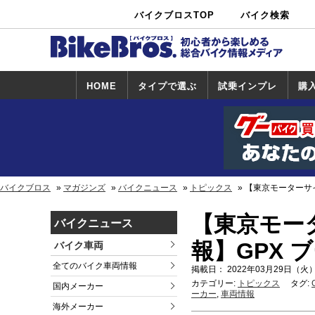
バイクブロスTOP
バイク検索
中古バイ
カタログ検
ショップ検
ク・新車検
索
索
索
HOME
タイプで選ぶ
試乗インプレ
購
スポーツ＆ネ
原付＆ミニバ
アメリカン＆
ビッグスクー
オフロード
試乗インプレ
ホンダ
ヤマハ
スズキ
カワサキ
ハーレー
BMW
トライアンフ
ドゥカティ
購
ホ
ヤ
ス
カ
イキッド
イク
クルーザー
ター
一覧
一
バイクブロス
マガジンズ
バイクニュース
トピックス
【東京モーターサイ
【東京モー
バイクニュース
報】GPX 
バイク車両
全てのバイク車両情報
掲載日： 2022年03月29日（火）
カテゴリー:
トピックス
タグ:
国内メーカー
ーカー
,
車両情報
海外メーカー