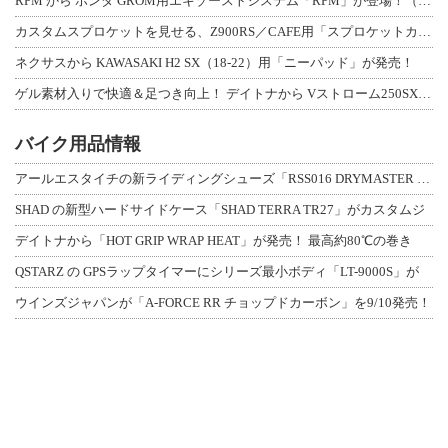
RPM から ホンダ GROM用エキゾーストシステム「RPM」が登場！（動画あり
カスタムスプロケットを見せる、Z900RS／CAFE用「スプロケットカバーフルキ
ネクサスから KAWASAKI H2 SX（18-22）用「ニーパッド」が発売！
ゲル素材入りで快適＆足つき向上！ デイトナから Vストローム250SX用「快適ロ
バイク用品情報
アールエスタイチの新ライディングシューズ「RSS016 DRYMASTER スト
SHAD の新型ハードサイドケース「SHAD TERRA TR27」がカスタムジ
デイトナから「HOT GRIP WRAP HEAT」が発売！ 最高約80℃の巻き
QSTARZ の GPSラップタイマーにシリーズ最小ボディ「LT-9000S」が
ウインズジャパンが「A-FORCE RR チョップドカーボン」を9/10発売！