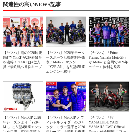
関連性の高いNEWS記事
【ヤマハ】雨の2026鈴鹿
【ヤマハ】2026年モータ
【ヤマハ】「Prima
8耐で YFRT が2位表彰台
ースポーツ活動体制を発
Pramac Yamaha MotoGP」
を獲得！ YART は4位入
表／MotoGPマシン
が Moto2 と合同で2026年
賞で最終戦へ首位キープ
「YZR-M1」をV型4気筒
のチーム体制を発表
エンジンへ移行
【ヤマハ】MotoGP 2026
【ヤマハ】MotoGP オフ
【ヤマハ】「#7
年シーズンより「YZR-
ィシャルライダーのジャ
YAMALUBE YART
M1」に V型4気筒エンジ
ック・ミラー選手と2026
YAMAHA EWC Official
ンを採用、直列4気筒の
年シーズンの契約を更新
Team」が鈴鹿8耐にファ