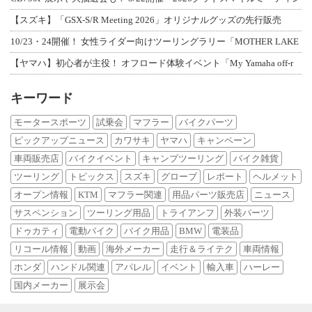
【スズキ】「GSX-S/R Meeting 2026」オリジナルグッズの先行販売
10/23・24開催！ 女性ライダー向けツーリングラリー「MOTHER LAKE
【ヤマハ】初心者が主役！ オフロード体験イベント「My Yamaha off-r
キーワード
モータースポーツ
試乗会
マフラー
バイクパーツ
ピックアップニュース
カワサキ
ヤマハ
キャンペーン
車両販売店
バイクイベント
キャンプツーリング
バイク雑貨
ツーリング
トピックス
スズキ
グローブ
レポート
ヘルメット
オープン情報
KTM
マフラー関連
用品パーツ販売店
ニュース
サスペンション
ツーリング用品
トライアンフ
外装パーツ
ドゥカティ
電動バイク
バイク用品
BMW
電装品
リコール情報
動画
海外メーカー
走行＆ライテク
車両情報
ホンダ
ハンドル関連
アパレル
イベント
輸入車
ハーレー
国内メーカー
展示会