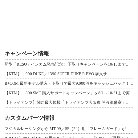
キャンペーン情報
新型「RESO」インカム発売記念！ 下取りキャンペーンを10/15まで延長して開
【KTM】「990 DUKE／1390 SUPER DUKE R EVO 購入サ
B+COM 最新モデル購入・下取りで最大9,000円をキャッシュバック！「B+F
【KTM】「890 SMT 購入サポートキャンペーン」を8/1～10/31まで実
【トライアンフ】関西最大規模「トライアンフ大阪東 開設準備室」がオープン！ 限定
カスタムパーツ情報
マジカルレーシングから MT-09／SP（24）用「フレームガード」が登場！