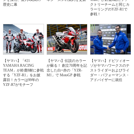
歴史に幕
クトリーチームと同じカ
ラーリングのYZF-R1で
参戦！
【ヤマハ】「#21
【ヤマハ】伝説のカラー
【ヤマハ】ドビツィオー
YAMAHA RACING
が蘇る！ 創立70周年を記
ゾがヤマハワークスのテ
TEAM」が鈴鹿8耐に参戦
念した白×赤の「YZR-
ストライダーおよびライ
する「YZF-R1」をお披
M1」で MotoGP 参戦
ダー・パフォーマンス・
露目！カラーは99年の
アドバイザーに就任
YZF-R7がモチーフ