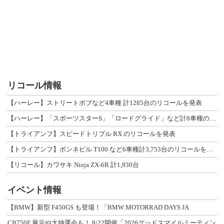
リコール情報
【ハーレー】ストリートボブなど4車種 計1285台のリコールを発表
【ハーレー】「スポーツスターS」「ロードグライド」など計8車種のリコールを発表
【トライアンフ】スピードトリプル RX のリコールを発表
【トライアンフ】ボンネビル T100 など6車種計3,753台のリコールを発表
【リコール】カワサキ Ninja ZX-6R 計1,930台
イベント情報
【BMW】新型 F450GS も登場！「BMW MOTORRAD DAYS JA
CB750F 展示や大抽選会も！ 8/22開催「2026グッドスマイルミーティン