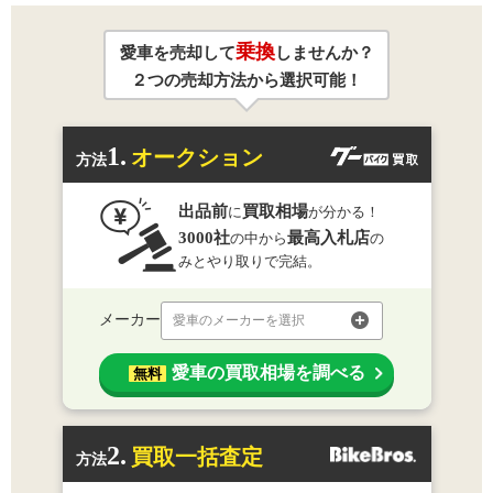
乗換
愛車を売却して
しませんか？
２つの売却方法から選択可能！
1.
オークション
方法
出品前
買取相場
に
が分かる！
3000社
最高入札店
の中から
の
みとやり取りで完結。
メーカー
愛車のメーカーを選択
愛車の買取相場を調べる
無料
2.
買取一括査定
方法