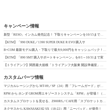
キャンペーン情報
新型「RESO」インカム発売記念！ 下取りキャンペーンを10/15まで延長して開
【KTM】「990 DUKE／1390 SUPER DUKE R EVO 購入サ
B+COM 最新モデル購入・下取りで最大9,000円をキャッシュバック！「B+F
【KTM】「890 SMT 購入サポートキャンペーン」を8/1～10/31まで実
【トライアンフ】関西最大規模「トライアンフ大阪東 開設準備室」がオープン！ 限定
カスタムパーツ情報
マジカルレーシングから MT-09／SP（24）用「フレームガード」が登場！
RPM から ホンダ GROM用エキゾーストシステム「RPM」が登場！（動画あり
カスタムスプロケットを見せる、Z900RS／CAFE用「スプロケットカバーフルキ
ネクサスから KAWASAKI H2 SX（18-22）用「ニーパッド」が発売！