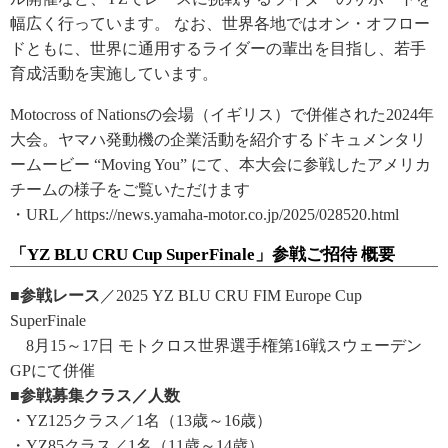
幅広く行っています。 なお、世界各地ではオン・オフロー
ドともに、世界に通用するライダーの輩出を目指し、若手
育成活動を実施しています。
Motocross of Nationsの会場（イギリス）で併催された2024年
大会。ヤマハ発動機の企業活動を紹介するドキュメンタリ
ームービー “Moving You” にて、本大会に参戦したアメリカ
チームの様子をご覧いただけます
・URL／https://news.yamaha-motor.co.jp/2025/028520.html
「YZ BLU CRU Cup SuperFinale」参戦ご招待 概要
■参戦レース
／2025 YZ BLU CRU FIM Europe Cup
SuperFinale
8月15～17日 モトクロス世界選手権第16戦スウェーデン
GPにて併催
■参戦募集クラス／人数
・YZ125クラス／1名（13歳～16歳）
・YZ85クラス／1名（11歳～14歳）