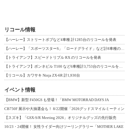
リコール情報
【ハーレー】ストリートボブなど4車種 計1285台のリコールを発表
【ハーレー】「スポーツスターS」「ロードグライド」など計8車種のリコールを発表
【トライアンフ】スピードトリプル RX のリコールを発表
【トライアンフ】ボンネビル T100 など6車種計3,753台のリコールを発表
【リコール】カワサキ Ninja ZX-6R 計1,930台
イベント情報
【BMW】新型 F450GS も登場！「BMW MOTORRAD DAYS JA
CB750F 展示や大抽選会も！ 8/22開催「2026グッドスマイルミーティン
【スズキ】「GSX-S/R Meeting 2026」オリジナルグッズの先行販売
10/23・24開催！ 女性ライダー向けツーリングラリー「MOTHER LAKE