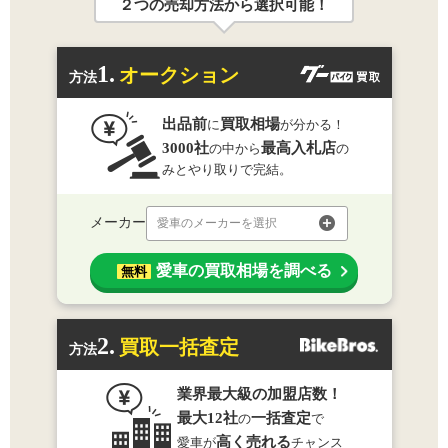
２つの売却方法から選択可能！
1.
オークション
方法
出品前
買取相場
に
が分かる！
3000社
最高入札店
の中から
の
みとやり取りで完結。
メーカー
愛車のメーカーを選択
愛車の買取相場を調べる
無料
2.
買取一括査定
方法
業界最大級の加盟店数！
最大12社
一括査定
の
で
高く売れる
愛車が
チャンス