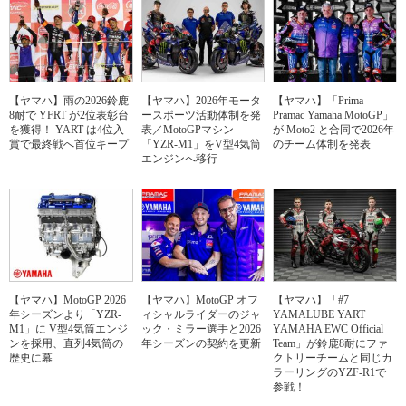
【ヤマハ】雨の2026鈴鹿
【ヤマハ】2026年モータ
【ヤマハ】「Prima
8耐で YFRT が2位表彰台
ースポーツ活動体制を発
Pramac Yamaha MotoGP」
を獲得！ YART は4位入
表／MotoGPマシン
が Moto2 と合同で2026年
賞で最終戦へ首位キープ
「YZR-M1」をV型4気筒
のチーム体制を発表
エンジンへ移行
【ヤマハ】MotoGP 2026
【ヤマハ】MotoGP オフ
【ヤマハ】「#7
年シーズンより「YZR-
ィシャルライダーのジャ
YAMALUBE YART
M1」に V型4気筒エンジ
ック・ミラー選手と2026
YAMAHA EWC Official
ンを採用、直列4気筒の
年シーズンの契約を更新
Team」が鈴鹿8耐にファ
歴史に幕
クトリーチームと同じカ
ラーリングのYZF-R1で
参戦！