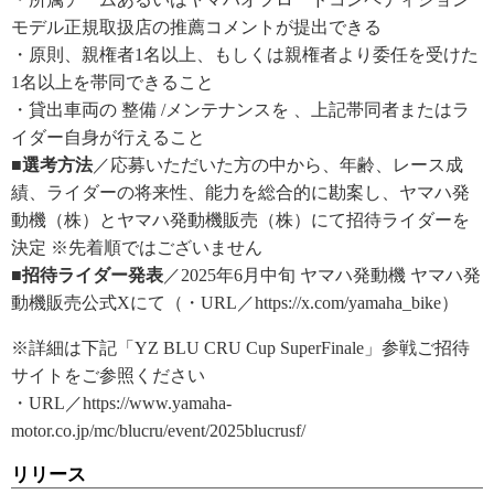
モデル正規取扱店の推薦コメントが提出できる
・原則、親権者1名以上、もしくは親権者より委任を受けた
1名以上を帯同できること
・貸出車両の 整備 /メンテナンスを 、上記帯同者またはラ
イダー自身が行えること
■選考方法
／応募いただいた方の中から、年齢、レース成
績、ライダーの将来性、能力を総合的に勘案し、ヤマハ発
動機（株）とヤマハ発動機販売（株）にて招待ライダーを
決定 ※先着順ではございません
■招待ライダー発表
／2025年6月中旬 ヤマハ発動機 ヤマハ発
動機販売公式Xにて（・URL／https://x.com/yamaha_bike）
※詳細は下記「YZ BLU CRU Cup SuperFinale」参戦ご招待
サイトをご参照ください
・URL／https://www.yamaha-
motor.co.jp/mc/blucru/event/2025blucrusf/
リリース