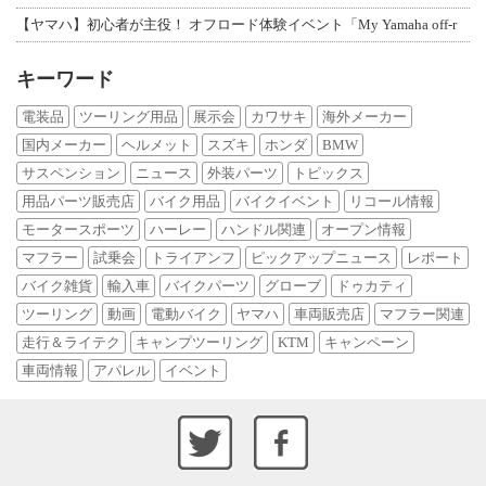
【ヤマハ】初心者が主役！ オフロード体験イベント「My Yamaha off-r
キーワード
電装品
ツーリング用品
展示会
カワサキ
海外メーカー
国内メーカー
ヘルメット
スズキ
ホンダ
BMW
サスペンション
ニュース
外装パーツ
トピックス
用品パーツ販売店
バイク用品
バイクイベント
リコール情報
モータースポーツ
ハーレー
ハンドル関連
オープン情報
マフラー
試乗会
トライアンフ
ピックアップニュース
レポート
バイク雑貨
輸入車
バイクパーツ
グローブ
ドゥカティ
ツーリング
動画
電動バイク
ヤマハ
車両販売店
マフラー関連
走行＆ライテク
キャンプツーリング
KTM
キャンペーン
車両情報
アパレル
イベント