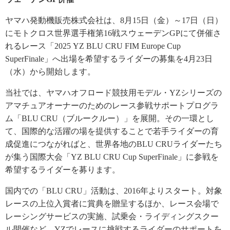
ヤマハ発動機販売株式会社は、8月15日（金）～17日（日）
にモトクロス世界選手権第16戦スウェーデンGPにて併催さ
れるレース「2025 YZ BLU CRU FIM Europe Cup
SuperFinale」へ出場を希望するライダーの募集を4月23日
（水）から開始します。
当社では、ヤマハオフロード競技用モデル・YZシリーズの
アマチュアオーナーのためのレース参戦サポートプログラ
ム「BLU CRU（ブルークルー）」を展開。その一環とし
て、国際的な活躍の場を提供することで若手ライダーの育
成促進につながればと、世界各地のBLU CRUライダーたち
が集う国際大会「YZ BLU CRU Cup SuperFinale」に参戦を
希望するライダーを募ります。
国内での「BLU CRU」活動は、2016年よりスタート。対象
レースの上位入賞者に賞典を贈呈するほか、レース会場で
レーシングサービスの実施、試乗会・ライディングスクー
ル開催など、YZでレースに挑戦するライダーのサポートを