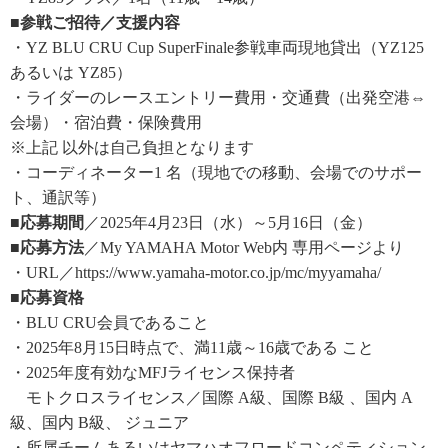
■参戦ご招待／支援内容
・YZ BLU CRU Cup SuperFinale参戦車両現地貸出（YZ125
あるいは YZ85）
・ライダーのレースエントリー費用・交通費（出発空港⇔
会場）・宿泊費・保険費用
※上記 以外は自己負担となります
・コーディネーター1 名（現地での移動、会場でのサポー
ト、通訳等）
■応募期間
／2025年4月23日（水）～5月16日（金）
■応募方法
／My YAMAHA Motor Web内 専用ページより
・URL／https://www.yamaha-motor.co.jp/mc/myyamaha/
■応募資格
・BLU CRU会員であること
・2025年8月15日時点で、満11歳～16歳である こと
・2025年度有効なMFJライセンス保持者
モトクロスライセンス／国際 A級、国際 B級 、国内 A
級、国内 B級、 ジュニア
・所属チームあるいはヤマハオフロードコンペティション