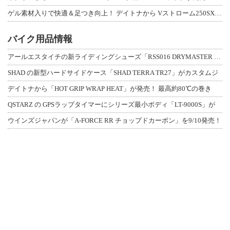
ゲル素材入りで快適＆足つき向上！ デイトナから Vストローム250SX用「快適ロ
バイク用品情報
アールエスタイチの新ライディングシューズ「RSS016 DRYMASTER スト
SHAD の新型ハードサイドケース「SHAD TERRA TR27」がカスタムジ
デイトナから「HOT GRIP WRAP HEAT」が発売！ 最高約80℃の巻き
QSTARZ の GPSラップタイマーにシリーズ最小ボディ「LT-9000S」が
ウインズジャパンが「A-FORCE RR チョップドカーボン」を9/10発売！