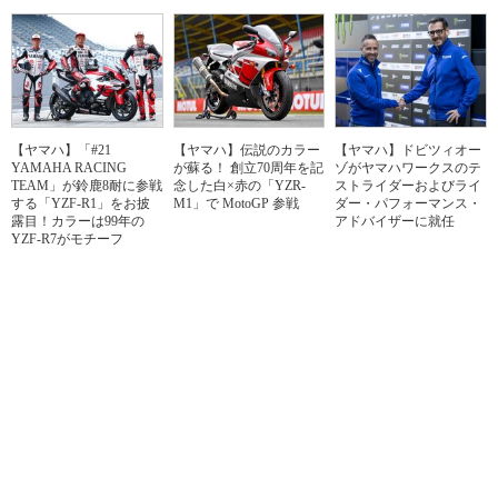
【ヤマハ】「#21
【ヤマハ】伝説のカラー
【ヤマハ】ドビツィオー
YAMAHA RACING
が蘇る！ 創立70周年を記
ゾがヤマハワークスのテ
TEAM」が鈴鹿8耐に参戦
念した白×赤の「YZR-
ストライダーおよびライ
する「YZF-R1」をお披
M1」で MotoGP 参戦
ダー・パフォーマンス・
露目！カラーは99年の
アドバイザーに就任
YZF-R7がモチーフ