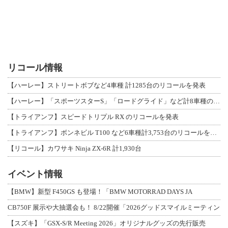
リコール情報
【ハーレー】ストリートボブなど4車種 計1285台のリコールを発表
【ハーレー】「スポーツスターS」「ロードグライド」など計8車種のリコールを発表
【トライアンフ】スピードトリプル RX のリコールを発表
【トライアンフ】ボンネビル T100 など6車種計3,753台のリコールを発表
【リコール】カワサキ Ninja ZX-6R 計1,930台
イベント情報
【BMW】新型 F450GS も登場！「BMW MOTORRAD DAYS JA
CB750F 展示や大抽選会も！ 8/22開催「2026グッドスマイルミーティン
【スズキ】「GSX-S/R Meeting 2026」オリジナルグッズの先行販売