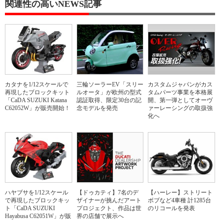
関連性の高いNEWS記事
カタナを1/12スケールで
三輪ソーラーEV「スリー
カスタムジャパンがカス
再現したブロックキット
ルオータ」が欧州の型式
タムパーツ事業を本格展
「CaDA SUZUKI Katana
認証取得、限定30台の記
開、第一弾としてオーヴ
C62052W」が販売開始！
念モデルを発売
ァーレーシングの取扱強
化へ
ハヤブサを1/12スケール
【ドゥカティ】7名のデ
【ハーレー】ストリート
で再現したブロックキッ
ザイナーが挑んだアート
ボブなど4車種 計1285台
ト「CaDA SUZUKI
プロジェクト、作品は世
のリコールを発表
Hayabusa C62051W」が販
界の店舗で展示へ