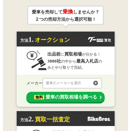
乗換
愛車を売却して
しませんか？
２つの売却方法から選択可能！
1.
オークション
方法
出品前
買取相場
に
が分かる！
3000社
最高入札店
の中から
の
みとやり取りで完結。
メーカー
愛車のメーカーを選択
愛車の買取相場を調べる
無料
2.
買取一括査定
方法