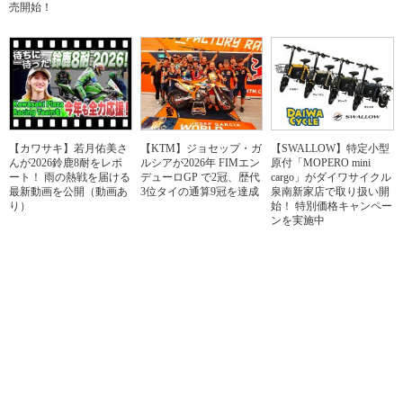
売開始！
【カワサキ】若月佑美さ
【KTM】ジョセップ・ガ
【SWALLOW】特定小型
んが2026鈴鹿8耐をレポ
ルシアが2026年 FIMエン
原付「MOPERO mini
ート！ 雨の熱戦を届ける
デューロGP で2冠、歴代
cargo」がダイワサイクル
最新動画を公開（動画あ
3位タイの通算9冠を達成
泉南新家店で取り扱い開
り）
始！ 特別価格キャンペー
ンを実施中