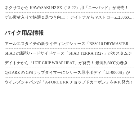
ネクサスから KAWASAKI H2 SX（18-22）用「ニーパッド」が発売！
ゲル素材入りで快適＆足つき向上！ デイトナから Vストローム250SX用「快適ロ
バイク用品情報
アールエスタイチの新ライディングシューズ「RSS016 DRYMASTER スト
SHAD の新型ハードサイドケース「SHAD TERRA TR27」がカスタムジ
デイトナから「HOT GRIP WRAP HEAT」が発売！ 最高約80℃の巻き
QSTARZ の GPSラップタイマーにシリーズ最小ボディ「LT-9000S」が
ウインズジャパンが「A-FORCE RR チョップドカーボン」を9/10発売！