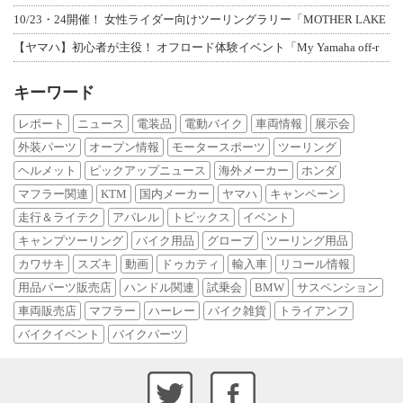
10/23・24開催！ 女性ライダー向けツーリングラリー「MOTHER LAKE
【ヤマハ】初心者が主役！ オフロード体験イベント「My Yamaha off-r
キーワード
レポート
ニュース
電装品
電動バイク
車両情報
展示会
外装パーツ
オープン情報
モータースポーツ
ツーリング
ヘルメット
ピックアップニュース
海外メーカー
ホンダ
マフラー関連
KTM
国内メーカー
ヤマハ
キャンペーン
走行＆ライテク
アパレル
トピックス
イベント
キャンプツーリング
バイク用品
グローブ
ツーリング用品
カワサキ
スズキ
動画
ドゥカティ
輸入車
リコール情報
用品パーツ販売店
ハンドル関連
試乗会
BMW
サスペンション
車両販売店
マフラー
ハーレー
バイク雑貨
トライアンフ
バイクイベント
バイクパーツ