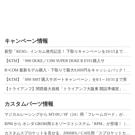
キャンペーン情報
新型「RESO」インカム発売記念！ 下取りキャンペーンを10/15まで延長して開
【KTM】「990 DUKE／1390 SUPER DUKE R EVO 購入サ
B+COM 最新モデル購入・下取りで最大9,000円をキャッシュバック！「B+F
【KTM】「890 SMT 購入サポートキャンペーン」を8/1～10/31まで実
【トライアンフ】関西最大規模「トライアンフ大阪東 開設準備室」がオープン！ 限定
カスタムパーツ情報
マジカルレーシングから MT-09／SP（24）用「フレームガード」が登場！
RPM から ホンダ GROM用エキゾーストシステム「RPM」が登場！（動画あり
カスタムスプロケットを見せる、Z900RS／CAFE用「スプロケットカバーフルキ