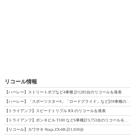
リコール情報
【ハーレー】ストリートボブなど4車種 計1285台のリコールを発表
【ハーレー】「スポーツスターS」「ロードグライド」など計8車種のリコールを発表
【トライアンフ】スピードトリプル RX のリコールを発表
【トライアンフ】ボンネビル T100 など6車種計3,753台のリコールを発表
【リコール】カワサキ Ninja ZX-6R 計1,930台