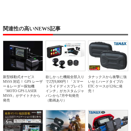
関連性の高いNEWS記事
新型移動式オービス
欲しかった機能全部入り
タナックスから衝撃に強
MSSS 対応！ GPS レーザ
で2万9,800円！「スマー
いセミハードタイプの
ー＆レーダー探知機
トライドディスプレイ5
ETC ケースが12/6に発
「MOTO GPS LASER
インチ」がカスタムジャ
売！
MSSS」がデイトナから
パンから7月中旬発売
発売
（動画あり）