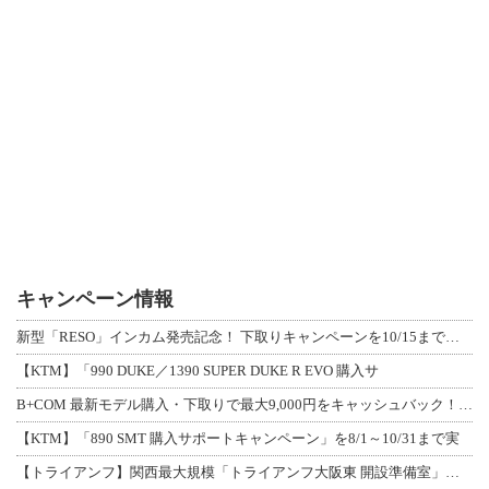
キャンペーン情報
新型「RESO」インカム発売記念！ 下取りキャンペーンを10/15まで延長して開
【KTM】「990 DUKE／1390 SUPER DUKE R EVO 購入サ
B+COM 最新モデル購入・下取りで最大9,000円をキャッシュバック！「B+F
【KTM】「890 SMT 購入サポートキャンペーン」を8/1～10/31まで実
【トライアンフ】関西最大規模「トライアンフ大阪東 開設準備室」がオープン！ 限定