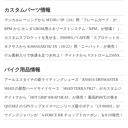
カスタムパーツ情報
マジカルレーシングから MT-09／SP（24）用「フレームガード」が登場！
RPM から ホンダ GROM用エキゾーストシステム「RPM」が登場！（動画あり
カスタムスプロケットを見せる、Z900RS／CAFE用「スプロケットカバーフルキ
ネクサスから KAWASAKI H2 SX（18-22）用「ニーパッド」が発売！
ゲル素材入りで快適＆足つき向上！ デイトナから Vストローム250SX用「快適ロ
バイク用品情報
アールエスタイチの新ライディングシューズ「RSS016 DRYMASTER スト
SHAD の新型ハードサイドケース「SHAD TERRA TR27」がカスタムジ
デイトナから「HOT GRIP WRAP HEAT」が発売！ 最高約80℃の巻き
QSTARZ の GPSラップタイマーにシリーズ最小ボディ「LT-9000S」が
ウインズジャパンが「A-FORCE RR チョップドカーボン」を9/10発売！