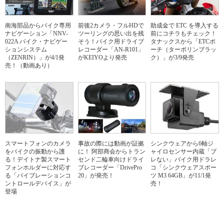
南海部品からバイク専用
前後2カメラ・フルHDで
助成金で ETC を導入する
ナビゲーション「NNV-
ツーリングの思い出を残
前にコチラもチェック！
022A バイク・ナビゲー
そう！バイク用ドライブ
タナックスから「ETCポ
ションシステム
レコーダー「AN-R101」
ーチ（ターポリンブラッ
（ZENRIN）」が4/1発
がKEIYOより発売
ク）」が3/9発売
売！（動画あり）
スマートフォンのカメラ
事故の際には動画が証拠
シンクウェアから6軸ジ
をバイクの振動から護
に！ 阿部商会からトラン
ャイロセンサー内蔵「ブ
る！デイトナ製スマート
センド二輪車向けドライ
レない」バイク用ドラレ
フォンホルダーに対応す
ブレコーダー「DrivePro
コ「シンクウェアスポー
る「バイブレーションコ
20」が発売！
ツ M3 64GB」が11/1発
ントロールデバイス」が
売！
登場