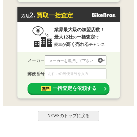
2.
買取一括査定
方法
業界最大級の加盟店数！
最大12社
一括査定
の
で
高く売れる
愛車が
チャンス
メーカー
郵便番号
一括査定を依頼する
無料
NEWSのトップに戻る