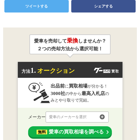
ツイートする
シェアする
乗換
愛車を売却して
しませんか？
２つの売却方法から選択可能！
1.
オークション
方法
出品前
買取相場
に
が分かる！
3000社
最高入札店
の中から
の
みとやり取りで完結。
メーカー
愛車のメーカーを選択
愛車の買取相場を調べる
無料