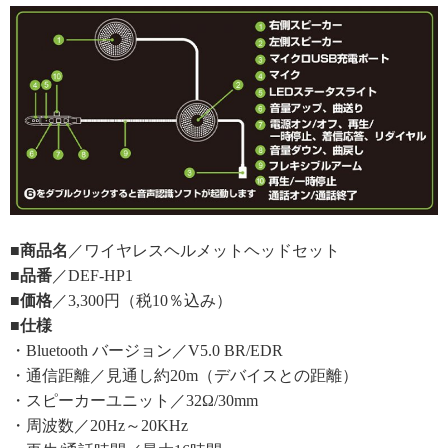
■商品名
／ワイヤレスヘルメットヘッドセット
■品番
／DEF-HP1
■価格
／3,300円（税10％込み）
■仕様
・Bluetooth バージョン／V5.0 BR/EDR
・通信距離／見通し約20m（デバイスとの距離）
・スピーカーユニット／32Ω/30mm
・周波数／20Hz～20KHz