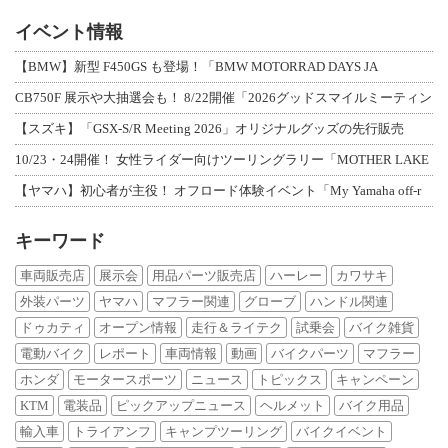
イベント情報
【BMW】新型 F450GS も登場！「BMW MOTORRAD DAYS JA
CB750F 展示や大抽選会も！ 8/22開催「2026グッドスマイルミーティン
【スズキ】「GSX-S/R Meeting 2026」オリジナルグッズの先行販売
10/23・24開催！ 女性ライダー向けツーリングラリー「MOTHER LAKE
【ヤマハ】初心者が主役！ オフロード体験イベント「My Yamaha off-r
キーワード
車両販売店
展示会
用品パーツ販売店
ハーレー
カワサキ
外装パーツ
ヤマハ
マフラー関連
グローブ
ハンドル関連
ドゥカティ
オープン情報
走行＆ライテク
試乗会
バイク雑貨
電動バイク
レポート
車両情報
動画
バイクパーツ
マフラー
ホンダ
モータースポーツ
ニュース
トピックス
キャンペーン
KTM
電装品
ピックアップニュース
ヘルメット
バイク用品
輸入車
トライアンフ
キャンプツーリング
バイクイベント